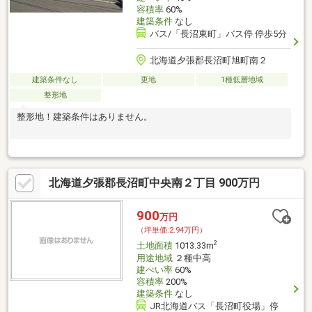
容積率
60%
建築条件
なし
バス/「長沼東町」バス停 停歩5分
北海道夕張郡長沼町旭町南２
建築条件なし
更地
1種低層地域
整形地
整形地！建築条件はありません。
北海道夕張郡長沼町中央南２丁目 900万円
900
万円
（坪単価:2.94万円）
2
土地面積
1013.33m
用途地域
２種中高
建ぺい率
60%
容積率
200%
建築条件
なし
JR北海道バス「長沼町役場」停