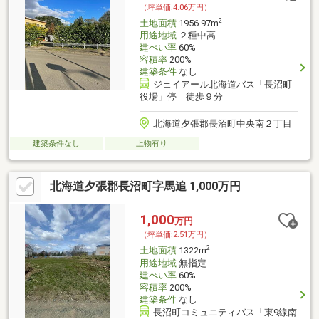
（坪単価:4.06万円）
2
土地面積
1956.97m
用途地域
２種中高
建ぺい率
60%
容積率
200%
建築条件
なし
ジェイアール北海道バス「長沼町
役場」停 徒歩９分
北海道夕張郡長沼町中央南２丁目
建築条件なし
上物有り
北海道夕張郡長沼町字馬追 1,000万円
1,000
万円
（坪単価:2.51万円）
2
土地面積
1322m
用途地域
無指定
建ぺい率
60%
容積率
200%
建築条件
なし
長沼町コミュニティバス「東9線南