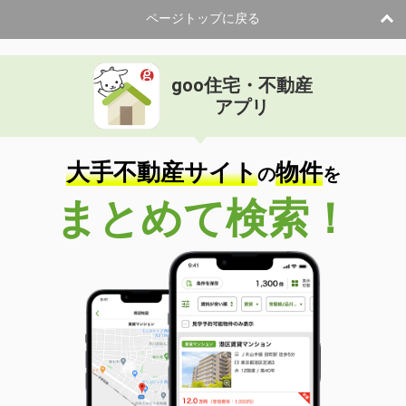
ページトップに戻る
goo住宅・不動産
アプリ
大手不動産サイト
物件
の
を
まとめて検索！