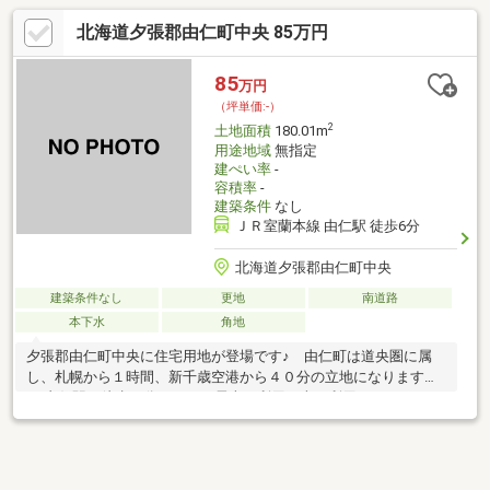
北海道夕張郡由仁町中央 85万円
85
万円
（坪単価:-）
2
土地面積
180.01m
用途地域
無指定
建ぺい率
-
容積率
-
建築条件
なし
ＪＲ室蘭本線 由仁駅 徒歩6分
北海道夕張郡由仁町中央
建築条件なし
更地
南道路
本下水
角地
夕張郡由仁町中央に住宅用地が登場です♪ 由仁町は道央圏に属
し、札幌から１時間、新千歳空港から４０分の立地になります。
JR由仁駅も徒歩６分のため、電車の利用、車の利用もどちらも可
能な土地のため、移住等にオススメです♪ 北海道の中でも雪が少
なめなので、本州からの移住や雪の多い場所から少ないところへ
転居はいかがでしょうか？田舎カフェや地域の飲食店、野菜など
北海道らしさを味わえる場所ですよ！由仁は都市計画区域外なの