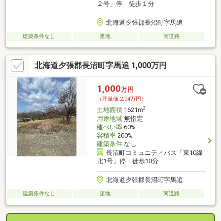
２号」停 徒歩１分
北海道夕張郡長沼町字馬追
建築条件なし
更地
南道路
北海道夕張郡長沼町字馬追 1,000万円
1,000
万円
（坪単価:2.04万円）
2
土地面積
1621m
用途地域
無指定
建ぺい率
60%
容積率
200%
建築条件
なし
長沼町コミュニティバス「東10線
北1号」停 徒歩10分
北海道夕張郡長沼町字馬追
建築条件なし
更地
南道路