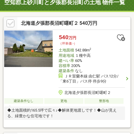
空知郡上砂川町と夕張郡長沼町の土地 物件一覧
北海道夕張郡長沼町曙町２ 540万円
540
万円
（坪単価:-）
2
土地面積
542.88m
用途地域
１種中高
建ぺい率
60%
容積率
200%
建築条件
なし
ＪＲ室蘭本線 由仁駅 バス12分/
「東6丁目」バス停 停歩9分
北海道夕張郡長沼町曙町２
建築条件なし
更地
整形地
◆土地面積約165.5坪で広々♪◆解体更地渡しです！◆山が見え
る、緑豊かな住宅地です！