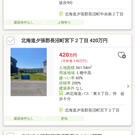
徒歩9分
北海道夕張郡長沼町中央南２丁目
建築条件なし
上物有り
北海道夕張郡長沼町宮下２丁目 420万円
420
万円
（坪単価:3.85万円）
2
土地面積
361.54m
用途地域
１種中高
建ぺい率
60%
容積率
200%
建築条件
なし
JR北海道バス「東６丁目」停 徒
歩６分
北海道夕張郡長沼町宮下２丁目
建築条件なし
更地