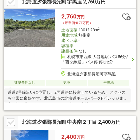
北海道夕張郡長沼町字馬追 2,760万円
2,760
万円
（坪単価:0.71万円）
2
土地面積
13012.28m
用途地域
無指定
建ぺい率
-
容積率
-
建築条件
なし
札幌市東西線 大谷地駅 バス56分/
「西２線通」バス停 停歩2分
北海道夕張郡長沼町字馬追
建築条件なし
更地
平坦地
道道3号線沿いに位置し、2面道路に接道しているため、アクセス
も非常に良好です。北広島市の北海道ボールパークFビレッジまで
車で約17分とビジネスチャンスが広がる立地です。
北海道夕張郡長沼町中央南２丁目 2,400万円
2,400
万円