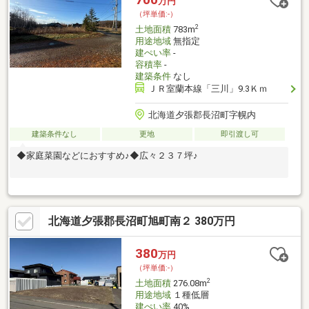
万円
（坪単価:-）
2
土地面積
783m
用途地域
無指定
建ぺい率
-
容積率
-
建築条件
なし
ＪＲ室蘭本線「三川」9.3Ｋｍ
北海道夕張郡長沼町字幌内
建築条件なし
更地
即引渡し可
◆家庭菜園などにおすすめ♪◆広々２３７坪♪
北海道夕張郡長沼町旭町南２ 380万円
380
万円
（坪単価:-）
2
土地面積
276.08m
用途地域
１種低層
建ぺい率
40%