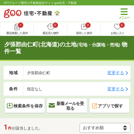
NTTグループ運営の不動産総合サイト goo住宅・不動産
1
0
0
0
最近検索した条件
最近見た物件
保存した条件
お気に入り
夕張郡由仁町(北海道)の土地
物
(宅地・分譲地・売地)
件一覧
地域
変更する
夕張郡由仁町
条件
変更する
指定なし
新着メールを受
検索条件を保存
アプリで探す
取る
1
件
が該当しました。