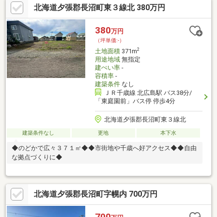
北海道夕張郡長沼町東３線北 380万円
380
万円
（坪単価:-）
2
土地面積
371m
用途地域
無指定
建ぺい率
-
容積率
-
建築条件
なし
ＪＲ千歳線 北広島駅 バス38分/
「東庭園前」バス停 停歩4分
北海道夕張郡長沼町東３線北
建築条件なし
更地
本下水
◆のどかで広々３７１㎡◆◆市街地や千歳へ好アクセス◆◆自由
な拠点づくりに◆
北海道夕張郡長沼町字幌内 700万円
700