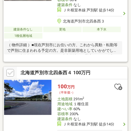
建築条件
なし
ＪＲ根室本線 芦別駅 徒歩14分
北海道芦別市北四条西３
建築条件なし
更地
本下水
1種低層地域
（ 物件詳細 ）■現在芦別市にお住いの方、これから異動・転勤等
で芦別に住まわれる予定の方。是非新築用地としていかがでしょ
うか?■建築条件はございません!建売用地にも最適です♪お引渡し
時期は要相談です。
北海道芦別市北四条西４ 100万円
100
万円
（坪単価:-）
2
土地面積
291m
用途地域
１種住居
建ぺい率
60%
容積率
200%
建築条件
なし
ＪＲ根室本線 芦別駅 徒歩14分