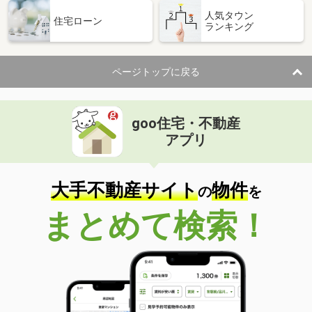
人気タウン
住宅ローン
ランキング
ページトップに戻る
goo住宅・不動産
アプリ
大手不動産サイト
物件
の
を
まとめて検索！