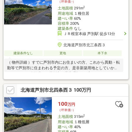
（坪単価:-）
2
土地面積
291m
用途地域
１種住居
建ぺい率
60%
容積率
200%
建築条件
なし
ＪＲ根室本線 芦別駅 徒歩13分
北海道芦別市北三条西３
建築条件なし
更地
本下水
（ 物件詳細 ）すでに芦別市内にお住まいの方、これから異動・転
勤等で芦別市に住まわれる予定の方、是非新築用地としていかが
でしょうか？自然豊かな芦別市で是非理想のお家を！
北海道芦別市北四条西３ 100万円
100
万円
（坪単価:-）
2
土地面積
315m
用途地域
１種低層
建ぺい率
40%
容積率
60%