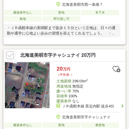
北海道美唄市西一条南７
建築条件なし
更地
本下水
角地
即引渡し可
・ＪＲ函館本線の美唄駅まで徒歩１５分という立地は、日々の通
勤や通学に心地よい歩みの習慣を添えてくれるでしょう。 ・北
側と東側の二方が公道に接した開放感のある角地で、陽光を贅沢
に採り入れた設計が広がっていきます。 ・現況は更地となって
おり、購入後はスムーズに新しい暮らしの準備を整えられるはず
北海道美唄市字チャシュナイ 20万円
です。
20
万円
（坪単価:-）
2
土地面積
298.05m
用途地域
無指定
建ぺい率
70%
容積率
200%
建築条件
なし
ＪＲ函館本線 茶志内駅 徒歩4分
北海道美唄市字チャシュナイ
建築条件なし
更地
整形地