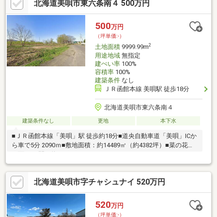
北海道美唄市東六条南４ 500万円
500
万円
（坪単価:-）
2
土地面積
9999.99m
用途地域
無指定
建ぺい率
100%
容積率
100%
建築条件
なし
ＪＲ函館本線 美唄駅 徒歩18分
北海道美唄市東六条南４
建築条件なし
更地
本下水
■ＪＲ函館本線「美唄」駅 徒歩約18分■道央自動車道「美唄」ICか
ら車で5分 2090ｍ■敷地面積：約14489㎡（約4382坪）■菜の花通
に面する 間口約21.3ｍ
北海道美唄市字チャシュナイ 520万円
520
万円
（坪単価:-）