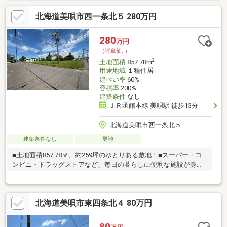
道路に接し、周辺は落ち着いた住宅環境で静かな暮らしが叶いま
北海道美唄市西一条北５ 280万円
す♪■ 2区画をまとめての利用はもちろん、用途に応じた活用も検
討できる柔軟な土地です◎■ 資材置き場や事業用地としても活用
可能！幅広いニーズに対応できるポテンシャルあり◎お気軽にお
280
万円
問い合わせください♪（TEL:011-790-8100）
（坪単価:-）
2
土地面積
857.78m
用途地域
１種住居
建ぺい率
60%
容積率
200%
建築条件
なし
ＪＲ函館本線 美唄駅 徒歩13分
北海道美唄市西一条北５
建築条件なし
更地
■土地面積857.78㎡、約259坪のゆとりある敷地！■スーパー・コ
ンビニ・ドラッグストアなど、毎日の暮らしに便利な施設が身近
にそろう立地♪■美唄市街地に位置し、お買い物や通院など日常の
移動もスムーズです◎■大きな通りに面しており、富良野・砂
川・岩見沢方面へのアクセスも良好！■広さを活かして、ゆとり
北海道美唄市東四条北４ 80万円
ある住まいや駐車スペース、お庭など幅広いプランをご検討いた
だけます♪■周辺には住宅や店舗、医療施設などがあり、生活環境
が整っています◎■約259坪の広さがあり、複数台分の駐車計画も
80