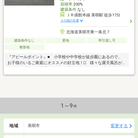
容積率
200%
建築条件
なし
ＪＲ函館本線 美唄駅 徒歩17分
その他の交通
北海道美唄市東一条北７
建築条件なし
更地
即引渡し可
整形地
『アピールポイント』■ 小学校や中学校が徒歩圏にあるので、
お子様のいるご家庭にオススメの好立地！□ 様々な露天風呂が
楽しめる「青の洞窟温泉 ピパの湯ゆ～りん館」や、冬のレジャ
ー施設「美唄国設スキー場」が、 車で10分以内の場所にあり
ます！■ 近隣にはショッピング施設やコンビニなど、利便施設
も充実しております！□ 前面道路は車の通りも少なく、静かな
環境なので落ち着いた暮らしを実現できます♪ また、周囲には
緑も多く、四季の移ろいを感じられる場所となっております。
1～9
件
地域
変更する
美唄市