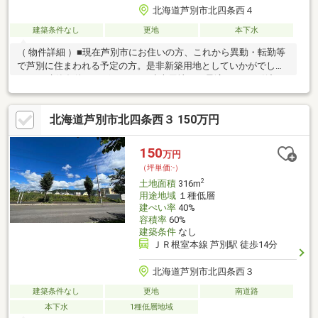
北海道芦別市北四条西４
建築条件なし
更地
本下水
（ 物件詳細 ）■現在芦別市にお住いの方、これから異動・転勤等
で芦別に住まわれる予定の方。是非新築用地としていかがでしょ
うか?■建築条件はございません!建売用地にも最適です♪お引渡し
時期は要相談です。※敷地内に既存の汚水桝がございます。撤去
する場合は買主様のご負担でお願い致します。
北海道芦別市北四条西３ 150万円
150
万円
（坪単価:-）
2
土地面積
316m
用途地域
１種低層
建ぺい率
40%
容積率
60%
建築条件
なし
ＪＲ根室本線 芦別駅 徒歩14分
北海道芦別市北四条西３
建築条件なし
更地
南道路
本下水
1種低層地域