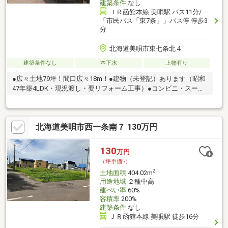
建築条件
なし
ＪＲ函館本線 美唄駅 バス11分/
「市民バス「東7条」」バス停 停歩3
分
北海道美唄市東七条北４
建築条件なし
本下水
上物有り
●広々土地79坪！間口広々18m！●建物（未登記）あります（昭和
47年築4LDK・現況渡し・要リフォーム工事）●コンビニ・スーパ
ー至近●小学校徒歩約6分・中学校徒歩4分！お子様も安心！●陽当
り良好、閑静な緑豊かな住宅地●建築条件なし●高速道路インター
至近！アクセス良好！●青の洞窟温泉 ピパの湯「ゆーりん館」
北海道美唄市西一条南７ 130万円
で温泉三昧！●スノーランド美唄は日本最大級の宿泊付きスノー
ランド！ ますます人気がでます・・・●契約不適合責任免責
（すべて現状渡しとなります）●諸条件相談可！
130
万円
（坪単価:-）
2
土地面積
404.02m
用途地域
２種中高
建ぺい率
60%
容積率
200%
建築条件
なし
ＪＲ函館本線 美唄駅 徒歩16分