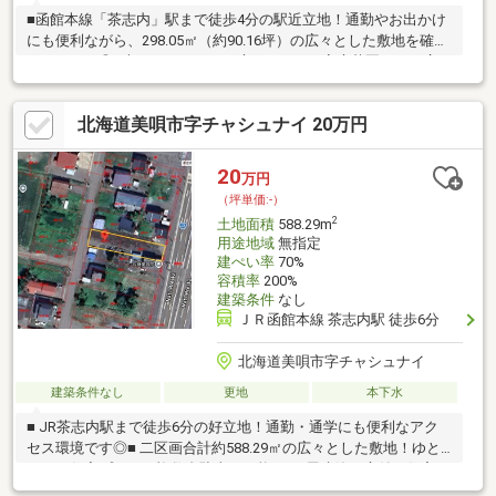
■函館本線「茶志内」駅まで徒歩4分の駅近立地！通勤やお出かけ
にも便利ながら、298.05㎡（約90.16坪）の広々とした敷地を確保
しています◎■大きなガレージや庭でのBBQ、家庭菜園など、広い
土地ならではの趣味を存分に楽しめるマイホームが実現できます
よ♪■周辺はのどかな風景が広がる落ち着いたエリア！車を20分ほ
北海道美唄市字チャシュナイ 20万円
ど走らせれば大型スーパー等がある三笠市街へもアクセス可能で
す◎■国道12号線も近く、美唄・岩見沢の両市街地へスムーズに
移動できるので、静かな住環境と利便性を両立したスローライフ
20
万円
が送れます♪お気軽にお問い合わせください♪（TEL:011-790-
（坪単価:-）
8100）
2
土地面積
588.29m
用途地域
無指定
建ぺい率
70%
容積率
200%
建築条件
なし
ＪＲ函館本線 茶志内駅 徒歩6分
北海道美唄市字チャシュナイ
建築条件なし
更地
本下水
■ JR茶志内駅まで徒歩6分の好立地！通勤・通学にも便利なアク
セス環境です◎■ 二区画合計約588.29㎡の広々とした敷地！ゆと
りある住宅プランや複数台駐車も可能♪■ 平屋建築や庭付き住宅、
家庭菜園など理想の暮らしを実現できる広さが魅力です◎■ 前面