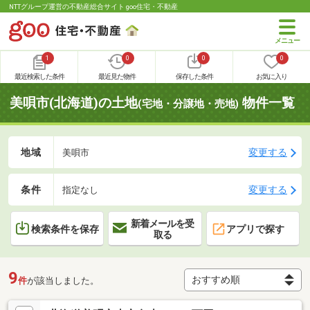
NTTグループ運営の不動産総合サイト goo住宅・不動産
1
0
0
0
最近検索した条件
最近見た物件
保存した条件
お気に入り
美唄市(北海道)の土地
物件一覧
(宅地・分譲地・売地)
地域
変更する
美唄市
条件
変更する
指定なし
新着メールを受
検索条件を保存
アプリで探す
取る
9
件
が該当しました。