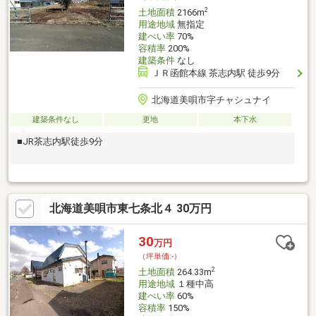
2
土地面積
2166m
用途地域
無指定
建ぺい率
70%
容積率
200%
建築条件
なし
ＪＲ函館本線 茶志内駅 徒歩9分
北海道美唄市字チャシュナイ
建築条件なし
更地
本下水
■JR茶志内駅徒歩9分
北海道美唄市東七条北４ 30万円
30
万円
（坪単価:-）
2
土地面積
264.33m
用途地域
１種中高
建ぺい率
60%
容積率
150%