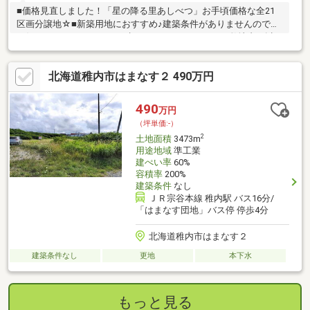
■価格見直しました！「星の降る里あしべつ」お手頃価格な全21
区画分譲地☆■新築用地におすすめ♪建築条件がありませんので、
お好きなハウスメーカーで建てることができます！■敷地内に以
前使用されていた汚水桝及び土地改良区の用水路がある区画があ
ります。撤去する場合は買主様のご負担でお願い致します。■現
北海道稚内市はまなす２ 490万円
在地目が農地となるため、売買契約後、お引渡し前までに農業委
員会へ「農地法第5条申請」を行う必要があります。詳細は弊社ま
でお問い合わせください。■2番5面積・価格共に上記記載の通り
490
万円
■2番13～2番20面積315㎡・価格100万円■2番22(角地)面積:324
（坪単価:-）
㎡・価格100万円
2
土地面積
3473m
用途地域
準工業
建ぺい率
60%
容積率
200%
建築条件
なし
ＪＲ宗谷本線 稚内駅 バス16分/
「はまなす団地」バス停 停歩4分
北海道稚内市はまなす２
建築条件なし
更地
本下水
もっと見る