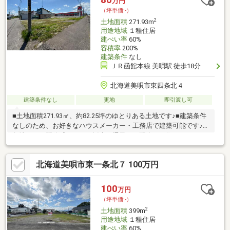
万円
検討できます♪現地のご案内も承ります！お気軽にお問い合わせく
（坪単価:-）
ださい♪（TEL:011-790-8100）
2
土地面積
271.93m
用途地域
１種住居
建ぺい率
60%
容積率
200%
建築条件
なし
ＪＲ函館本線 美唄駅 徒歩18分
北海道美唄市東四条北４
建築条件なし
更地
即引渡し可
■土地面積271.93㎡、約82.25坪のゆとりある土地です♪■建築条件
なしのため、お好きなハウスメーカー・工務店で建築可能です♪■
角地につき開放感があり、採光や通風にも配慮した住まいづくり
を検討しやすい立地です♪■スーパー・コンビニ・ドラッグストア
などが徒歩圏内に揃い、毎日のお買い物にも便利♪■市街地に近
北海道美唄市東一条北７ 100万円
く、通勤・通学やお出かけにも動きやすい住環境です♪■商業施設
が身近にありながら、住宅街の落ち着きも感じられるエリア♪■住
宅用地としてはもちろん、駐車スペースやお庭のある暮らしを検
100
万円
討したい方にもおすすめです♪お気軽にお問い合わせください
（坪単価:-）
♪（TEL:011-790-8100）
2
土地面積
399m
用途地域
１種住居
建ぺい率
60%