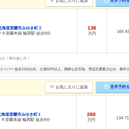
見学予約
お気に入りに追加
136
北海道室蘭市みゆき町２
165.9
ＪＲ室蘭本線 輪西駅 徒歩9分
万円
ガス
即引渡し可
スーパー 徒歩10分以内、土地50坪以上、閑静な住宅地、周辺交通量少なめ、都市
見学予約
お気に入りに追加
260
北海道室蘭市みゆき町１
134.7
ＪＲ室蘭本線 輪西駅 徒歩9分
万円