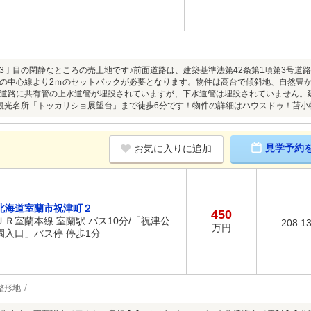
3丁目の閑静なところの売土地です♪前面道路は、建築基準法第42条第1項第3号道
の中心線より2ｍのセットバックが必要となります。物件は高台で傾斜地、自然豊
道路に共有管の上水道管が埋設されていますが、下水道管は埋設されていません。
観光名所「トッカリショ展望台」まで徒歩6分です！物件の詳細はハウスドゥ！苫小
見学予約
お気に入りに追加
北海道室蘭市祝津町２
450
ＪＲ室蘭本線 室蘭駅 バス10分/「祝津公
208.1
万円
園入口」バス停 停歩1分
整形地