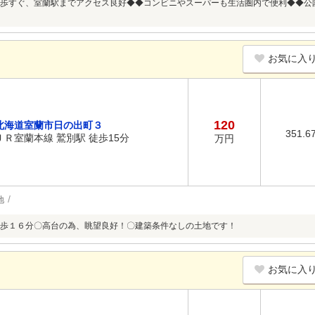
歩すぐ、室蘭駅までアクセス良好◆◆コンビニやスーパーも生活圏内で便利◆◆公
お気に入
120
北海道室蘭市日の出町３
351.6
ＪＲ室蘭本線 鷲別駅 徒歩15分
万円
地
歩１６分〇高台の為、眺望良好！〇建築条件なしの土地です！
お気に入