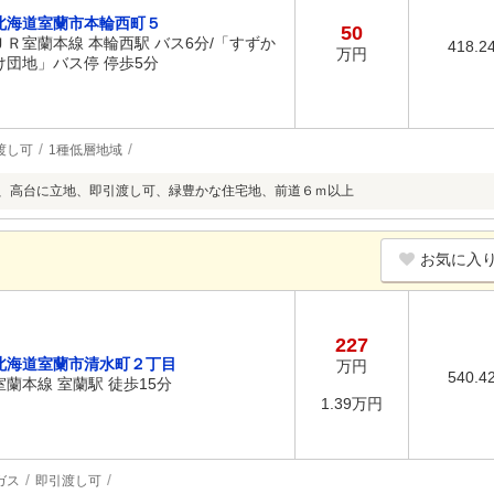
北海道室蘭市本輪西町５
50
ＪＲ室蘭本線 本輪西駅 バス6分/「すずか
418.2
万円
け団地」バス停 停歩5分
渡し可
1種低層地域
上、高台に立地、即引渡し可、緑豊かな住宅地、前道６ｍ以上
お気に入
227
北海道室蘭市清水町２丁目
万円
540.4
室蘭本線 室蘭駅 徒歩15分
1.39万円
ガス
即引渡し可