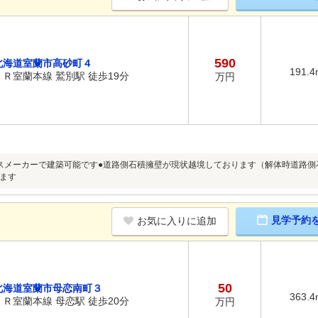
590
北海道室蘭市高砂町４
191.4
ＪＲ室蘭本線 鷲別駅 徒歩19分
万円
スメーカーで建築可能です●道路側石積擁壁が現状越境しております（解体時道路側
ます
見学予約
お気に入りに追加
50
北海道室蘭市母恋南町３
363.4
ＪＲ室蘭本線 母恋駅 徒歩20分
万円