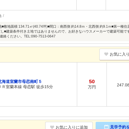
地
敷地面積 134.71㎡(40.74坪)■間口：南西側 約14.8ｍ・北西側 約9.1ｍ■第一
渡し■建築条件付き土地ではありませんので、お好きなハウスメーカーで建築可能で
ください。TEL:090-7513-0647
お気に入
50
北海道室蘭市母恋南町５
247.0
ＪＲ室蘭本線 母恋駅 徒歩15分
万円
見学予約
お気に入りに追加