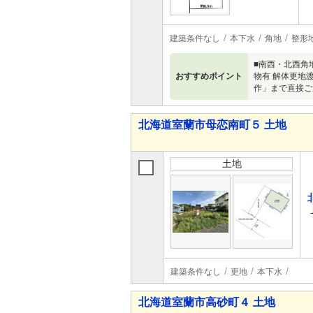
建築条件なし
本下水
角地
整形
■南西・北西角地■
おすすめポイント
物有 解体更地
作」まで直接ご連絡
北海道室蘭市母恋南町５ 土地
土地
建築条件なし
更地
本下水
北海道室蘭市高砂町４ 土地