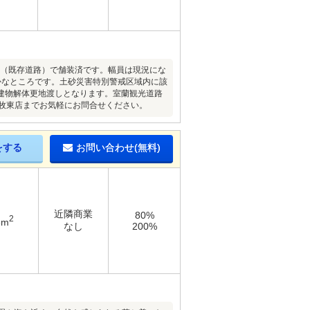
路（既存道路）で舗装済です。幅員は現況にな
かなところです。土砂災害特別警戒区域内に該
建物解体更地渡しとなります。室蘭観光道路
牧東店までお気軽にお問合せください。
をする
お問い合わせ(無料)
近隣商業
80%
2
3m
なし
200%