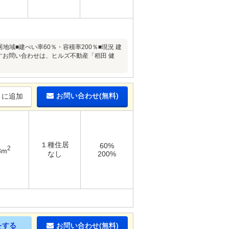
種住居地域■建ぺい率60％・容積率200％■現況 建
すお問い合わせは、ヒルズ不動産「稻田 健
お問い合わせ(無料)
りに追加
１種住居
60%
2
8m
なし
200%
をする
お問い合わせ(無料)