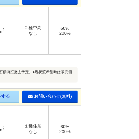
２種中高
60%
2
m
なし
200%
石積擁壁撤去予定）●現状渡希望時は販売価
をする
お問い合わせ(無料)
１種住居
60%
2
m
なし
200%