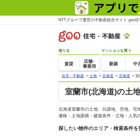
NTTグループ運営の不動産総合サイト goo
借りる
マンションを買う
店舗･
賃貸
新築
中
事業用
住宅・不動産
>
土地
>
北海道
>
北海道
>
室
室蘭市(北海道)の土
北海道室蘭市の土地、分譲地、売地、宅
価格・土地面積・建築条件・立地・人気の
探したい物件のエリア・検索条件を