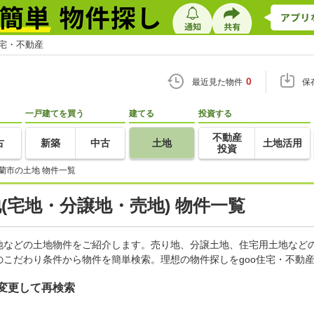
住宅・不動産
0
最近見た物件
保
一戸建てを買う
建てる
投資する
不動産
古
新築
中古
土地
土地活用
投資
蘭市の土地 物件一覧
地(宅地・分譲地・売地) 物件一覧
地などの土地物件をご紹介します。売り地、分譲土地、住宅用土地などの
こだわり条件から物件を簡単検索。理想の物件探しをgoo住宅・不動
変更して再検索