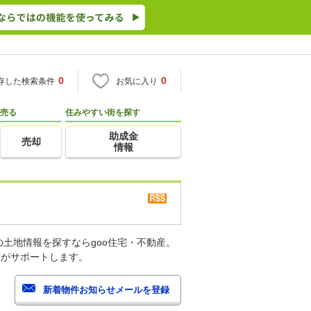
0
0
存した検索条件
お気に入り
売る
住みやすい街を探す
助成金
売却
情報
土地情報を探すならgoo住宅・不動産。
産がサポートします。