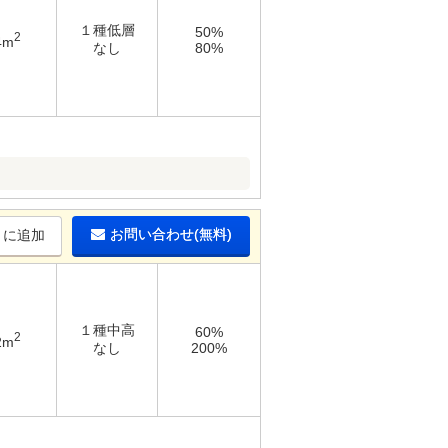
１種低層
50%
2
4m
なし
80%
お問い合わせ(無料)
りに追加
１種中高
60%
2
2m
なし
200%