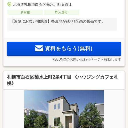
北海道札幌市白石区菊水元町五条１
所有権
即入居可
【近隣にお買い物施設】整形地が残り1区画の販売です。
資料をもらう(無料)
※SUUMOのお問い合わせページへ移動します
札幌市白石区菊水上町2条4丁目 《ハウジングカフェ札
幌》