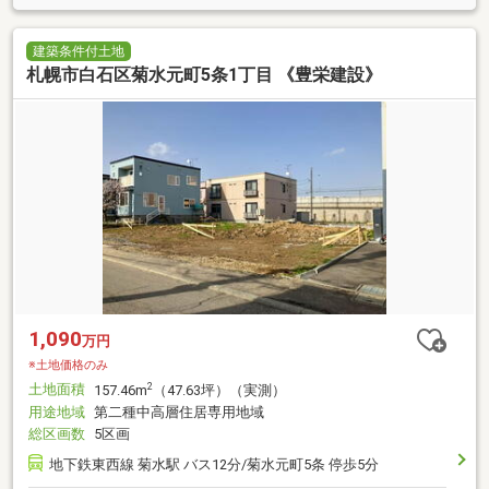
建築条件付土地
札幌市白石区菊水元町5条1丁目 《豊栄建設》
1,090
万円
※土地価格のみ
土地面積
2
157.46m
（47.63坪）（実測）
用途地域
第二種中高層住居専用地域
総区画数
5区画
地下鉄東西線 菊水駅 バス12分/菊水元町5条 停歩5分