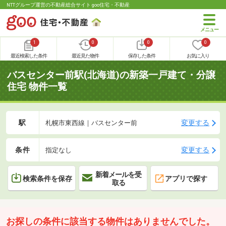
NTTグループ運営の不動産総合サイト goo住宅・不動産
1
0
0
0
最近検索した条件
最近見た物件
保存した条件
お気に入り
バスセンター前駅(北海道)の新築一戸建て・分譲
住宅 物件一覧
駅
変更する
札幌市東西線｜バスセンター前
条件
変更する
指定なし
新着メールを受
検索条件を保存
アプリで探す
取る
お探しの条件に該当する物件はありませんでした。