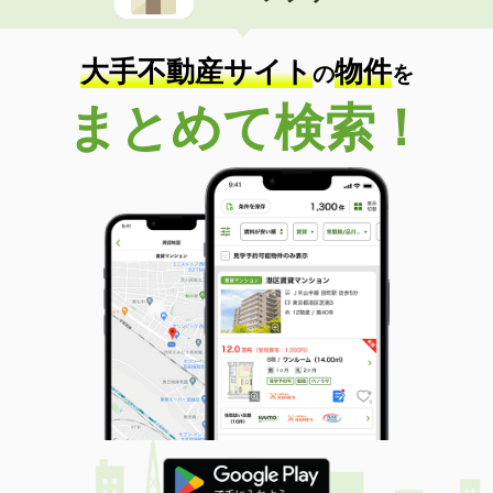
大手不動産サイト
物件
の
を
まとめて検索！