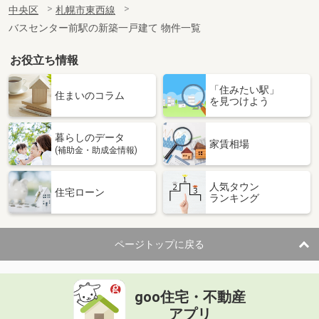
中央区
札幌市東西線
バスセンター前駅の新築一戸建て 物件一覧
お役立ち情報
「住みたい駅」
住まいのコラム
を見つけよう
暮らしのデータ
家賃相場
(補助金・助成金情報)
人気タウン
住宅ローン
ランキング
ページトップに戻る
goo住宅・不動産
アプリ