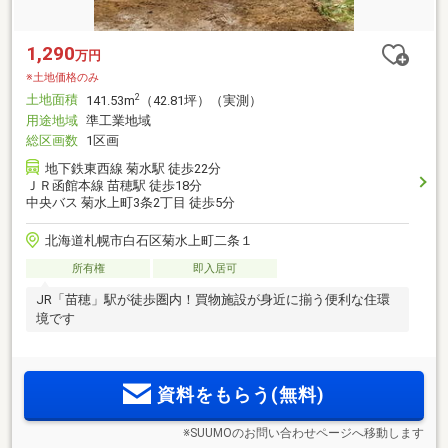
1,290
万円
※土地価格のみ
土地面積
2
141.53m
（42.81坪）（実測）
用途地域
準工業地域
総区画数
1区画
地下鉄東西線 菊水駅 徒歩22分
ＪＲ函館本線 苗穂駅 徒歩18分
中央バス 菊水上町3条2丁目 徒歩5分
北海道札幌市白石区菊水上町二条１
所有権
即入居可
JR「苗穂」駅が徒歩圏内！買物施設が身近に揃う便利な住環
境です
資料をもらう(無料)
※SUUMOのお問い合わせページへ移動します