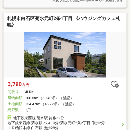
※SUUMOのお問い合わせページへ移動します
札幌市白石区菊水元町2条1丁目 《ハウジングカフェ札
幌》
3,790
万円
間取り
4LDK
建物面積
2
100.8m
（30.49坪）（登記）
土地面積
2
154.47m
（46.72坪）（登記）
総戸数
1戸
地下鉄東西線 菊水駅 徒歩32分
地下鉄東西線 菊水駅 バス10分/菊水元町2条2丁目 停歩2分
ＪＲ函館本線 白石駅 徒歩28分