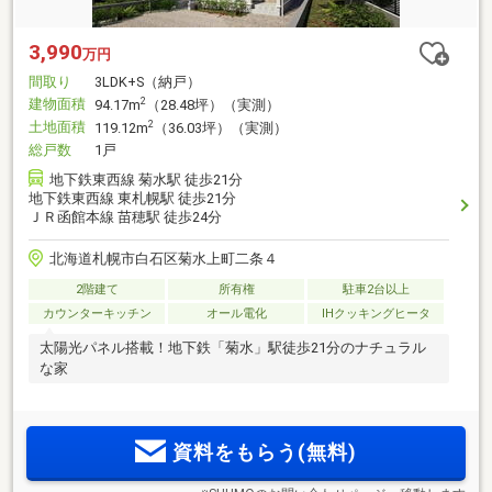
3,990
万円
間取り
3LDK+S（納戸）
建物面積
2
94.17m
（28.48坪）（実測）
土地面積
2
119.12m
（36.03坪）（実測）
総戸数
1戸
地下鉄東西線 菊水駅 徒歩21分
地下鉄東西線 東札幌駅 徒歩21分
ＪＲ函館本線 苗穂駅 徒歩24分
北海道札幌市白石区菊水上町二条４
2階建て
所有権
駐車2台以上
カウンターキッチン
オール電化
IHクッキングヒータ
太陽光パネル搭載！地下鉄「菊水」駅徒歩21分のナチュラル
な家
資料をもらう(無料)