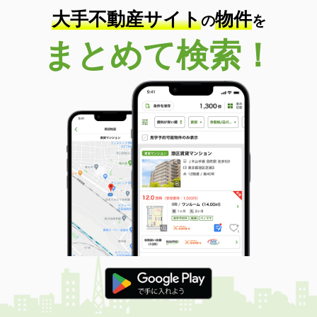
大手不動産サイト
物件
の
を
まとめて検索！