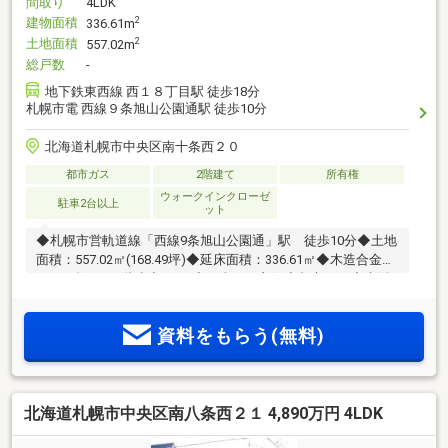
間取り
4LDK
建物面積
2
336.61m
土地面積
2
557.02m
総戸数
-
地下鉄東西線 西１８丁目駅 徒歩18分
札幌市電 西線９条旭山公園通駅 徒歩10分
北海道札幌市中央区南十条西２０
都市ガス
2階建て
所有権
ウォークインクローゼ
駐車2台以上
ット
◆札幌市営軌道線「西線9条旭山公園通」駅 徒歩10分◆土地
面積：557.02㎡(168.49坪)◆延床面積：336.61㎡◆木造合金メ
ッキ鋼板ぶき2階建◆4LDK◆日当たり良好◆都市ガス◆生活
利便性良好エリア◎Life Information◎・ラルズマート啓明
店 約400ｍ（徒歩5分）・ファミリーマート南8条西18丁目
資料をもらう(無料)
店 約300ｍ（徒歩4分）・幌西小学校 約590ｍ（徒歩8
分）・啓明中学校 約600ｍ（徒歩8分）
北海道札幌市中央区南八条西２１ 4,890万円 4LDK