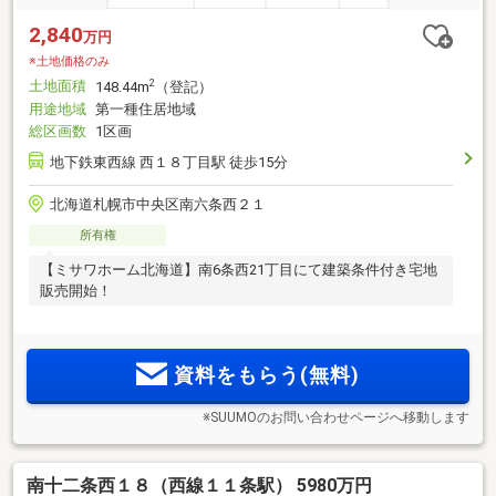
2,840
万円
※土地価格のみ
土地面積
2
148.44m
（登記）
用途地域
第一種住居地域
総区画数
1区画
地下鉄東西線 西１８丁目駅 徒歩15分
北海道札幌市中央区南六条西２１
所有権
【ミサワホーム北海道】南6条西21丁目にて建築条件付き宅地
販売開始！
資料をもらう(無料)
※SUUMOのお問い合わせページへ移動します
南十二条西１８（西線１１条駅） 5980万円