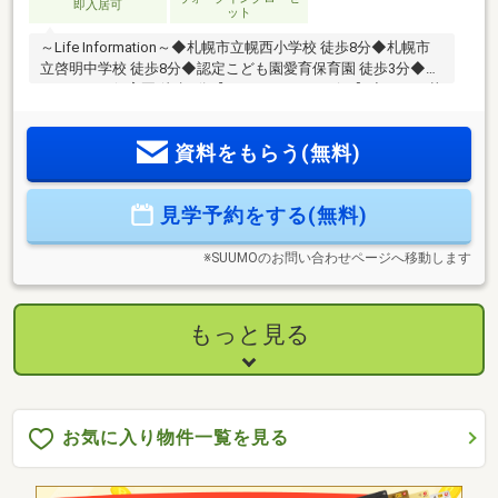
即入居可
ット
～Life Information～◆札幌市立幌西小学校 徒歩8分◆札幌市
立啓明中学校 徒歩8分◆認定こども園愛育保育園 徒歩3分◆幌
西そらいろ保育園 徒歩6分【スーパー・コンビニ】◆イオン札
幌旭ヶ丘店 徒歩8分◆セイコーマート南7条店 徒歩3分◆まい
ばすけっと南9条西17丁目店 徒歩6分～建物・設備の特徴～
資料をもらう(無料)
◆ZEH Oriented認定基準に適合(補助金に該当予定)◆断熱材は
高性能アクリアウール採用◆基礎断熱で硬質ウレタンフォー
ム40ｍ仕様◆天井裏にはグラスウールブローイング◆暖房・
見学予約をする(無料)
給湯は経済的な「都市ガスエコジョーズ」◆2階には大型テラ
ス有
※SUUMOのお問い合わせページへ移動します
もっと見る
お気に入り物件一覧を見る