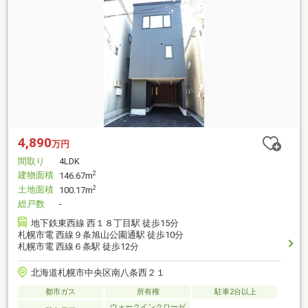
4,890
万円
間取り
4LDK
建物面積
2
146.67m
土地面積
2
100.17m
総戸数
-
地下鉄東西線 西１８丁目駅 徒歩15分
札幌市電 西線９条旭山公園通駅 徒歩10分
札幌市電 西線６条駅 徒歩12分
北海道札幌市中央区南八条西２１
都市ガス
所有権
駐車2台以上
ウォークインクローゼ