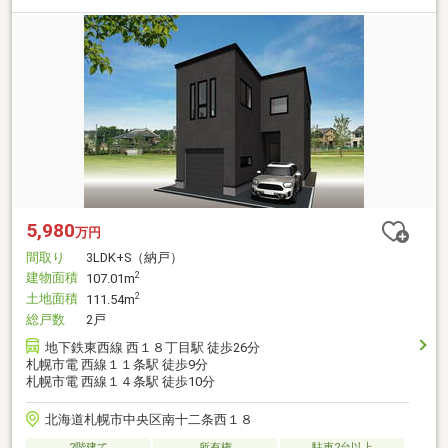
5,980
万円
間取り
3LDK+S（納戸）
建物面積
2
107.01m
土地面積
2
111.54m
総戸数
2戸
地下鉄東西線 西１８丁目駅 徒歩26分
札幌市電 西線１１条駅 徒歩9分
札幌市電 西線１４条駅 徒歩10分
北海道札幌市中央区南十二条西１８
2階建て
所有権
駐車2台以上