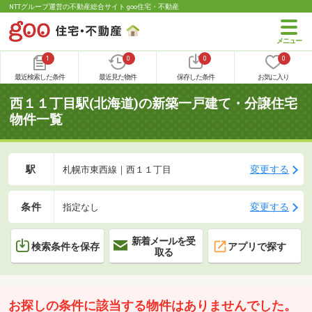
NTTグループ運営の不動産総合サイト goo住宅・不動産
1
0
0
0
最近検索した条件
最近見た物件
保存した条件
お気に入り
西１１丁目駅(北海道)の新築一戸建て・分譲住宅
物件一覧
駅
変更する
札幌市東西線｜西１１丁目
条件
変更する
指定なし
新着メールを受
検索条件を保存
アプリで探す
取る
お探しの条件に該当する物件はありませんでした。