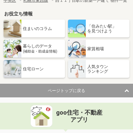
中央区
札幌市東西線
西１１丁目駅の新築一戸建て 物件一覧
お役立ち情報
「住みたい駅」
住まいのコラム
を見つけよう
暮らしのデータ
家賃相場
(補助金・助成金情報)
人気タウン
住宅ローン
ランキング
ページトップに戻る
goo住宅・不動産
アプリ