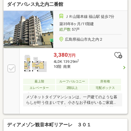
ダイアパレス丸之内二番館
レブン 山口小郡黄金町店 徒歩4分（約300m）・マッ
クスバリュ 小郡南店 徒歩9分（約700m）・WASHハ
ウス 山口小郡黄金店 徒歩3分（約220m）
ＪＲ山陽本線 福山駅 徒歩7分
築35年8ヶ月/11階建
総戸数
57戸
広島県福山市丸之内２
3,380
万円
2
4LDK 139.29m
10階 南東
最上階
ルーフバルコニー
所有権
エレベーター
2階以上
宅配ボックス
メゾネットタイプマンションは、一戸建てのような暮
らしが叶う住まいです。小さなお子様がいるご家庭
や、在宅ワークをする方にもおすすめです。福山駅ま
で徒歩約7分で通勤や通学も便利です。最上階のお部
屋で開放的でゆとりのある生活が送れそう。バルコニ
ディアメゾン観音本町リアーレ ３０１
ーからは、福山の街並みが見渡せます。お陽さまの光
とさわやかな風をたっぷりとりこめ、室内がいつも明