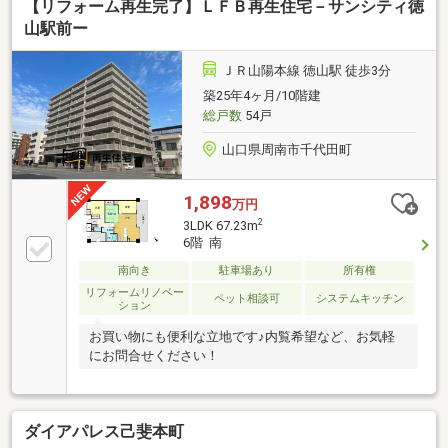
【リフォーム再生完了】ＬＦＢ再生住宅－サンシティ徳
山駅前ー
ＪＲ山陽本線 徳山駅 徒歩3分
築25年4ヶ月/10階建
総戸数
54戸
山口県周南市千代田町
1,898
万円
2
3LDK 67.23m
6階 南
南向き
駐車場あり
所有権
リフォームリノベー
ペット相談可
システムキッチン
ション
お買い物にも便利な立地です♪内覧希望など、お気軽
にお問合せください！
ダイアパレス己斐本町