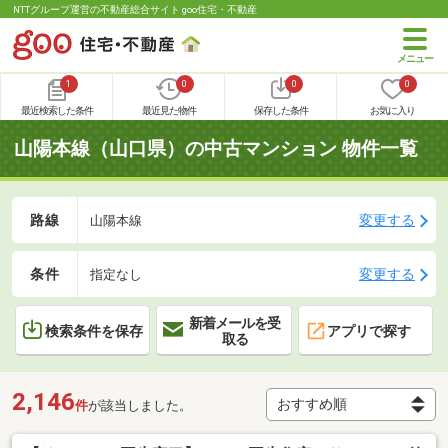
NTTグループ運営の不動産総合サイト goo住宅・不動産
1
0
0
0
最近検索した条件
最近見た物件
保存した条件
お気に入り
山陽本線（山口県）の中古マンション 物件一覧
路線
変更する
山陽本線
条件
変更する
指定なし
新着メールを受
検索条件を保存
アプリで探す
取る
2,146
件
が該当しました。