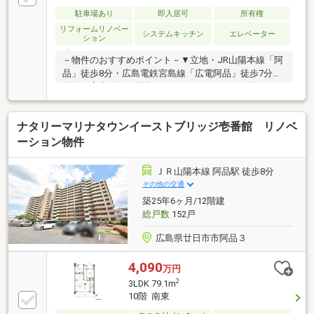
それぞれに最適な資金プランをご提案致します■ご縁
を大切に！全力でサポート致します■株式会社富士不
駐車場あり
即入居可
所有権
動産販売■フリーダイヤル0120-32-2882（通話料無
リフォームリノベー
システムキッチン
エレベーター
ション
料）■電話（082）292-6633
－物件のおすすめポイント－▼立地・JR山陽本線「阿
品」徒歩8分・広島電鉄宮島線「広電阿品」徒歩7分▼
特徴・家事動線に配慮された2WAYのキッチン約3.1
帖・景色を楽しみながら入浴できる窓付の浴室・住戸
の独立性を高める門扉付のポーチ、トランクルーム有
ナタリーマリナタウンイーストブリッジ壱番館 リノベ
▼2026年3月室内リフォーム内容【交換】システムキ
ッチン、UB、洗面台、トイレ、ガス給湯器 等【張
ーション物件
替】フローリング、クロス、CFシート 等▼周辺環境・
スーパー「フジグランナタリー」徒歩6分(約410m)■
ＪＲ山陽本線 阿品駅 徒歩8分
ご希望の住まい探しをお手伝いします
その他の交通
━━━━━・・・物件の詳細・ご相談はお気軽にお問
築25年6ヶ月/12階建
い合わせください。
総戸数
152戸
広島県廿日市市阿品３
4,090
万円
2
3LDK 79.1m
10階 南東