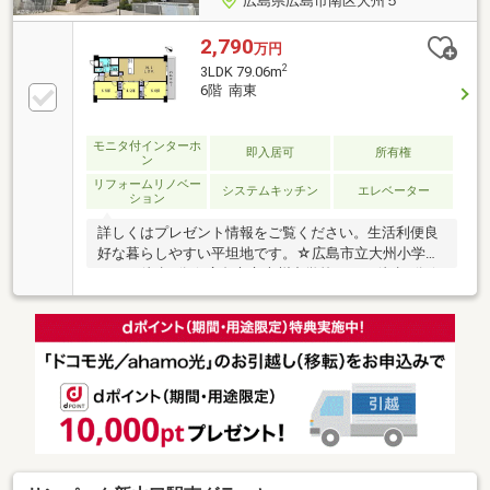
広島県広島市南区大州５
2,790
万円
2
3LDK 79.06m
6階 南東
モニタ付インターホ
即入居可
所有権
ン
リフォームリノベー
システムキッチン
エレベーター
ション
詳しくはプレゼント情報をご覧ください。生活利便良
好な暮らしやすい平坦地です。☆広島市立大州小学校
まで 徒歩4分☆広島市立大州中学校まで 徒歩5分☆
大州保育園まで 徒歩8分☆ローソン 広島大州四丁目
店まで 徒歩4分☆フレスタ安芸府中店まで 徒歩11
分☆Spiral Garden OHZUまで 徒歩4分☆小田歯科医
院まで 徒歩3分☆JR天神川駅まで 徒歩7分☆大州4
丁目バス停まで 徒歩3分☆イオンモール広島府中ま
で 徒歩18分☆ウォンツ大州店まで 徒歩5分☆セブ
ンイレブン広島大州1丁目店まで 徒歩6分