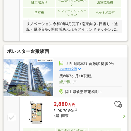
モニタ付インターホ
駐車場あり
浴室乾燥機
ン
リフォームリノベー
所有権
ペット相談可
ション
リノベーション令和8年4月完了♪南東向き♪日当り・通
風・眺望良好♪開放感あふれるアイランドキッチン♪2
駅2沿線利用可！ 平面駐車場1台継承可能♪商業施設
も近い利便性に富んだ立地☆ ≪ご見学できます♪お
気軽にお問い合わせください♪≫○住まいのことなら≪
ポレスター倉敷駅西
住むりえ≫に何でもお気軽にご相談ください♪♪○お客
様のニーズに最適な一戸建て、マンション、土地など
の不動産情報をご提供致します！！○住宅ローンにつ
ＪＲ山陽本線 倉敷駅 徒歩9分
いて、わかりやすくご説明いたします。○住み替え、
その他の交通
売却をお考えの方もお気軽にご相談ください♪
築6年7ヶ月/10階建
総戸数
-戸
岡山県倉敷市老松町１
2,880
万円
2
3LDK 70.89m
4階 南東
モニタ付インターホ