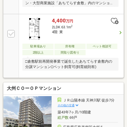
ン・大型商業施設「あちてらす倉敷」内のマンショ
ン・南向き76平米の3LDK、ゆとりの約15.5帖リビング
ダイニングキッチンは、すっきりと明るい空間で
す。・追焚き機能付きの浴室は帰宅が遅くなった日で
4,400
万円
も暖かいお風呂で一日の疲れをリセットできます。・
2
2LDK 63.1m
リビングダイニングには、足元から穏やかに効率的に
4階 東
室内全体を温める床暖房付き.・エコジョーズ採用で、
快適で経済的な住まいを実現。・梅雨時や雨の日に重
宝する浴室換気乾燥機は、日々の家事をサポート。
駐車場あり
所有権
ペット相談可
2階以上
間取り図有り
□倉敷駅前再開発事業で誕生したあちてらす倉敷内の
分譲マンション□ペット飼育可(飼育細則有)
大州ＣＯーＯＰマンション
ＪＲ山陽本線 天神川駅 徒歩7分
その他の交通
築43年7ヶ月/10階建
総戸数
69戸