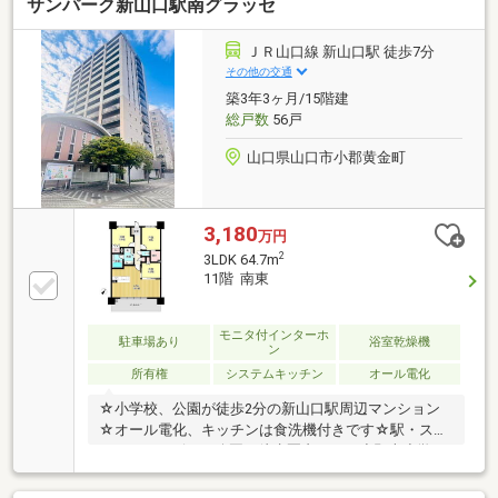
サンパーク新山口駅南グラッセ
ＪＲ山口線 新山口駅 徒歩7分
その他の交通
築3年3ヶ月/15階建
総戸数
56戸
山口県山口市小郡黄金町
3,180
万円
2
3LDK 64.7m
11階 南東
モニタ付インターホ
駐車場あり
浴室乾燥機
ン
所有権
システムキッチン
オール電化
☆小学校、公園が徒歩2分の新山口駅周辺マンション
☆オール電化、キッチンは食洗機付きです☆駅・スー
パー・コンビニ・公園が徒歩圏内です・小郡南小学
校 徒歩2分（約130m）・小郡中学校 徒歩27分（約
2100m）・黄金公園 徒歩1分（約74m）・セブン-イ