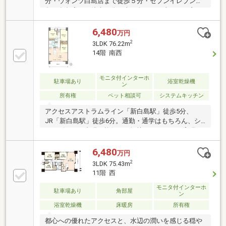
分・ウォンツ白島店まで徒歩５分・セブンイレブン広
島西白島店まで徒歩６分・南西向きの日当たりの良い
明るいお部屋です。・家事動線に優れた、コンパクト
な間取りです。・重厚感のあるアプローチとエントラ
6,480
万円
ンス・桜を望める１階のオーナーズロビーあり・環境
2
3LDK 76.22m
や家計に優しい給湯器（エコジョーズ）を採用・コン
14階 南西
シェルジュサービスあり。（一部有料）・ゲストルー
ム、大型コインランドリーなどを完備（ペット飼育細
則あり）
モニタ付インターホ
駐車場あり
浴室乾燥機
ン
所有権
ペット相談可
システムキッチン
アクセスアストラムライン「新白島駅」徒歩5分、
JR「新白島駅」徒歩6分。通勤・通学はもちろん、シ
ョッピングや出張、旅行にも軽快なアクセスを実現し
ます。共用施設・サービス日々の暮らしを彩るコンシ
ェルジュカウンターをはじめ、便利で多彩な共用施設
6,480
万円
をご用意。タクシー手配やクリーニング取次などのサ
2
3LDK 75.43m
ービスも利用でき、快適で優雅な日常をサポートしま
11階 西
す。〈共用部一覧〉・コンシェルジュカウンター・ラ
ウンジ・ゲストルーム・各種ダストステーション・ゴ
モニタ付インターホ
駐車場あり
角部屋
ン
ルフブース・備蓄倉庫・大型用コインランドリー・ス
浴室乾燥機
床暖房
所有権
モーキングルーム・多目的ルーム・サブエントラン
ス・共用トイレ・自動販売機
都心への優れたアクセスと、水辺の潤いを感じる穏や