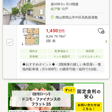
します！！○住宅ローンについて、わかりやすくご説
築35年5ヶ月/3階建
明いたします。○住み替え、売却をお考えの方もお気
総戸数
12戸
軽にご相談ください♪♪
岡山県岡山市中区高島新屋敷
1,450
万円
2
3LDK 79.79m
2階 南
南向き
駐車場あり
角部屋
所有権
ペット相談可
システムキッチン
◆おすすめポイント◆・2階南東の嬉しい角部屋♪・敷
地内駐車場（月5 000円）の継承可能！縦列で2台駐車
できます♪・室内は2011年にリフォームを行ってお
り、すぐ住める状態です◎・エレベータはありません
が、2階なので日々のちょっとした運動にピッタリで
す☆◆小学校／中学校◆高島小学校まで徒歩16分
（1200m）高島中学校まで徒歩16分（1200m）
◇◇◇ 管理店舗 ◇◇◇北長瀬駅から車で６分！カ
スケ不動産 岡山店≫0120-677-588業者の方はこちら
へ≫086-242-1001