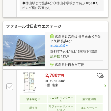
◆徳山駅まで徒歩6分◇徳山小学校まで徒歩10分◆リ
ビング横に和室あり
ファミール廿日市ウエステージ
広島電鉄宮島線 廿日市市役所前
平良駅 徒歩6分
その他の交通
築31年7ヶ月/地上13階地下1階建
総戸数
123戸
広島県廿日市市可愛
2,780
万円
2
3LDK 65.07m
5階 南東
モニタ付インターホ
駐車場あり
浴室乾燥機
ン
リフォームリノベー
所有権
エレベーター
ション