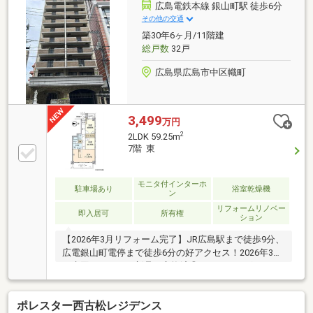
【アクセス】JR山陽本線「海田市」駅徒歩9分広島電
広島電鉄本線 銀山町駅 徒歩6分
鉄バス「船越町」バス停徒歩2分も利用できます
その他の交通
築30年6ヶ月/11階建
総戸数
32戸
広島県広島市中区幟町
3,499
万円
2
2LDK 59.25m
7階 東
モニタ付インターホ
駐車場あり
浴室乾燥機
ン
リフォームリノベー
即入居可
所有権
ション
【2026年3月リフォーム完了】JR広島駅まで徒歩9分、
広電銀山町電停まで徒歩6分の好アクセス！2026年3月
に水回りをすべて新品に交換済◎フローリングやクロ
スも張り替えており、新築気分で気持ち良くご入居い
ただけます♪幟町小学校・中学校近く！■平日・土日・
ポレスター西古松レジデンス
祝日問わず当日のご見学も可能です■住宅ローン相談