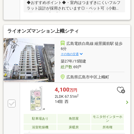
◆おすすめポイント◆・室内はつまずきにくいフルフ
ラット設計が採用されています◎・ペット可（小動物
2匹まで、飼育細則あり）なので、大切なペットと一
緒に暮らせます♪・1階に宅配ボックスがあるため外出
中でもスムーズに荷物の受け取りが可能です！【リフ
ライオンズマンション上幟シティ
ォーム箇所】クロス張替え、畳交換、トイレ交換◆小
学校／中学校◆御南小学校まで徒歩16分（1200m）御
南中学校まで徒歩18分（1300m）◇◇◇ 管理店舗
広島電鉄白島線 縮景園前駅 徒歩
◇◇◇北長瀬駅から車で６分！カスケ不動産 岡山店
6分
≫0120-677-588業者の方はこちらへ≫086-242-1001
その他の交通
築27年/15階建
総戸数
69戸
広島県広島市中区上幟町
4,100
万円
2
2LDK 67.51m
14階 西
モニタ付インターホ
駐車場あり
角部屋
ン
浴室乾燥機
床暖房
所有権