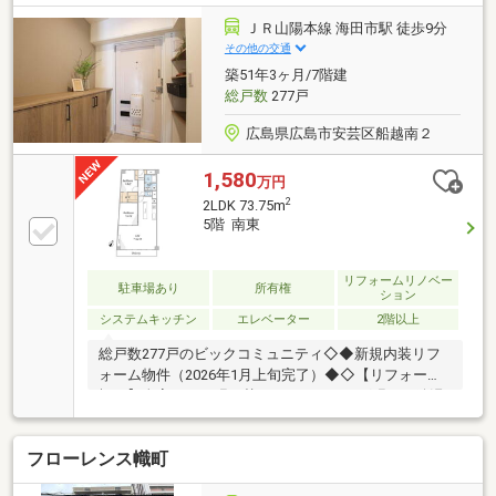
ト己斐まで 徒歩9分○ウォンツ 己斐本町店まで 徒歩
2分○西広島電停まで 徒歩8分○JR西広島駅まで 徒
ＪＲ山陽本線 海田市駅 徒歩9分
歩9分
その他の交通
築51年3ヶ月/7階建
総戸数
277戸
広島県広島市安芸区船越南２
1,580
万円
2
2LDK 73.75m
5階 南東
リフォームリノベー
駐車場あり
所有権
ション
システムキッチン
エレベーター
2階以上
総戸数277戸のビックコミュニティ◇◆新規内装リフ
ォーム物件（2026年1月上旬完了）◆◇【リフォーム
概要】全室クロス張り替え、フローリング張り、給湯
器、キッチン・洗面・浴室・トイレ新規交換、間取り
変更、ウォークスルークローゼット新設等【周辺施
フローレンス幟町
設】・リブホール船越店 徒歩2分・スーパードラッ
グひまわり船越店 徒歩5分・安芸区役所 徒歩4分