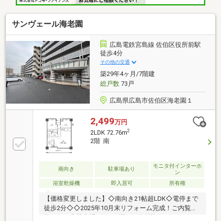
サンヴェール海老園
広島電鉄宮島線 佐伯区役所前駅
徒歩4分
その他の交通
築29年4ヶ月/7階建
総戸数
73戸
広島県広島市佐伯区海老園１
2,499
万円
2
2LDK 72.76m
2階 南
モニタ付インターホ
南向き
駐車場あり
ン
浴室乾燥機
即入居可
所有権
【価格変更しました】◇南向き21帖超LDK◇電停まで
徒歩2分◇◇2025年10月末リフォーム完成！ご内覧可
能です！◇駐車場1住戸１区画の使用権有（6000～