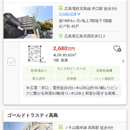
2LDKにリフォームで変更も可能です◎■4階住戸で外
からの視線や車の音も気になりにくく、日々の暮らし
広島電鉄宮島線 井口駅 徒歩3分
がより穏やかに♪※司法書士指定有《住宅ローンならハ
その他の交通
ウスドゥ 岡山南にお任せください！》不動産購入には
築18年6ヶ月/地上7階地下1階建
欠かせない、大事な資金面のご相談もしっかりとご対
総戸数
45戸
応させて頂きます！
広島県広島市西区井口２
2,680
万円
2
4LDK 85.62m
1階 南東
モニタ付インターホ
駐車場あり
浴室乾燥機
ン
即入居可
所有権
ペット相談可
☆広電「井口」電停徒歩3分♪☆LDKは約16.5帖♪リビン
グに繋がる和室6.0帖有り♪☆LDKと和室が面する南東
向きバルコニー！☆生活利便施設充実の住環境♪☆保
育園、小学校と教育施設充実でお子様のいるご家庭に
も安心♪≪ご見学できます♪お気軽にお問い合わせくだ
ゴールドトラスティ高島
さい≫○住まいのことなら≪住むりえ≫に何でもお気
軽にご相談ください♪♪○お客様のニーズに最適な一戸
建て、マンション、土地などの不動産情報をご提供致
ＪＲ山陽本線 高島駅 徒歩4分