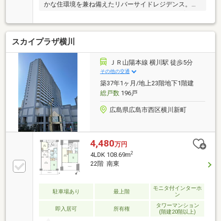
かな住環境を兼ね備えたリバーサイドレジデンス。コ
ンシェルジュカウンターをはじめ、ラウンジやゲスト
ルーム、スモーキングルーム、ゴルフブース、大型コ
インランドリーなど、充実した共用施設を備えていま
スカイプラザ横川
す。災害時には無料で利用できる自動販売機も設置。
ペット飼育可能（細則有）で、ペット足洗い場も完
備。風除室から住戸まで5重のセキュリティシステム
ＪＲ山陽本線 横川駅 徒歩5分
やハンズフリーキー、24時間オンライン監視など、安
その他の交通
心・安全にも配慮されたホテルライクな住まいです。
築37年1ヶ月/地上23階地下1階建
リビング・ダイニングの窓全面にはUVカット・遮熱フ
総戸数
196戸
ィルムを施工し、快適性にもこだわっています。
広島県広島市西区横川新町
4,480
万円
2
4LDK 108.69m
22階 南東
モニタ付インターホ
駐車場あり
最上階
ン
タワーマンション
即入居可
所有権
(階建20階以上)