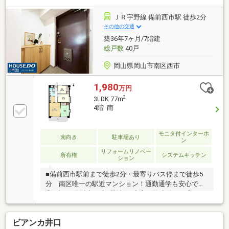
◆当社指定の引越し業者で大幅値引き◆お引越し費
用・家具家電費用はもちろん、他社借入やカーローン
ＪＲ宇野線 備前西市駅 徒歩2分
の残債を住宅ローンの低金利でまとめて借入可能◆住
その他の交通
宅ローンを複数社断られたことのある方のご成約実績
築36年7ヶ月/7階建
あり！まずはご相談ください♪
総戸数
40戸
岡山県岡山市南区西市
1,980
万円
2
3LDK 77m
4階 南
モニタ付インターホ
南向き
駐車場あり
ン
リフォームリノベー
所有権
システムキッチン
ション
■備前西市駅前まで徒歩2分・最寄りバス停まで徒歩5
分 南区唯一の駅近マンション！通勤通学も安心です
◎■車で5分以内に生活施設が充実！将来的にも安
心！ マルナカ・業務スーパー・ザグザグ下中野店が
近く、日々のお買い物も便利！■生活イメージ広がる
ビアンカ井口
ディスプレイ付き！■自由に変更できる間取り！