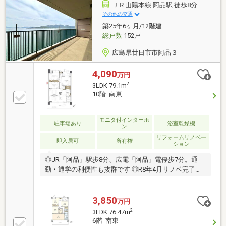
☆7階部分で眺望・通風良好【返済例】借入額2300万
ＪＲ山陽本線 阿品駅 徒歩8分
円 35年元利均等返済 年利0.90%の場合(1)月々：
その他の交通
63859円 ボーナスなし(2)月々：47219円 ボーナス
築25年6ヶ月/12階建
99999円
総戸数
152戸
広島県廿日市市阿品３
4,090
万円
2
3LDK 79.1m
10階 南東
モニタ付インターホ
駐車場あり
浴室乾燥機
ン
リフォームリノベー
即入居可
所有権
ション
◎JR「阿品」駅歩8分、広電「阿品」電停歩7分。通
勤・通学の利便性も抜群です ◎R8年4月リノベ完了！
アフターサービス保証付き！◎駐車場継承可能（5000
円/月）◎プライベートポーチにトランクルームも完備
◎ペット飼育可■平日・土日・祝日問わず当日のご見
3,850
万円
学も可能です■掲載物件以外にも、ご紹介可能な物件
2
3LDK 76.47m
があります■住宅ローン相談会も好評実施中 お客様
6階 南東