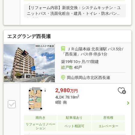
【リフォーム内容】新規交換：システムキッチン・ユ
ニットバス・洗面化粧台・建具・トイレ・防水パン新
規張替：フローリング・クロス・フロアタイル、ハウ
スクリーニング【周辺環境】・スパーク廿日市店まで
450ｍ（徒歩6分）・ローソン廿日市市役所前店まで
エヌグランデ西長瀬
530ｍ（徒歩7分）・廿日市市立廿日市小学校まで610
ｍ（徒歩8分）・ゆめタウン廿日市まで1010ｍ（徒歩
13分）・TinaCourt（アルク・エディオン・ウォンツ併
ＪＲ山陽本線 北長瀬駅 バス5分/
設）まで490ｍ（徒歩7分）【交通】・広島電鉄宮島線
「西長瀬」バス停 停歩1分
「廿日市市役所前平良」電停まで420ｍ（徒歩6分）内
築19年10ヶ月/11階建
覧可能のため、お気軽にお問い合わせください！
総戸数
40戸
岡山県岡山市北区西長瀬
2,980
万円
2
4LDK 78.18m
8階 南
南向き
駐車場あり
所有権
リフォームリノベー
ペット相談可
エレベーター
ション