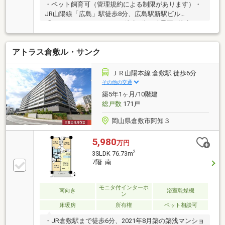
・ペット飼育可（管理規約による制限があります）・
JR山陽線「広島」駅徒歩8分、広島駅新駅ビル
「minamoa（ミナモア）」徒歩8分・縮景園…徒歩5
分・ユアーズ幟町店…徒歩8分・広島市立幟町小学校…
徒歩5分・広島女学院中・高等学校…徒歩5分・エリザ
アトラス倉敷ル・サンク
ベト音楽大学…徒歩6分シャッターゲート付き駐車場
（月額使用料27000円）2027年7月21日現在空き有
ＪＲ山陽本線 倉敷駅 徒歩6分
その他の交通
築5年1ヶ月/10階建
総戸数
171戸
岡山県倉敷市阿知３
5,980
万円
2
3SLDK 76.73m
7階 南
モニタ付インターホ
南向き
浴室乾燥機
ン
床暖房
所有権
ペット相談可
・JR倉敷駅まで徒歩6分、2021年8月築の築浅マンショ