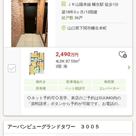
ＪＲ山陽本線 幡生駅 徒歩1分
築18年3ヶ月/13階建
総戸数
36戸
山口県下関市幡生本町
2,490
万円
2
4LDK 87.55m
3階 南
南向き
駐車場あり
角部屋
所有権
ペット相談可
エレベーター
◇ネット予約可◇見学、来店のご予約はSUUMO内の
「資料請求」ボタンから予約が可能です。お電話の方
は0120-928-300までお気軽にご連絡ください。土日は
もちろん平日の夕方からのご見学・ご相談も承ってお
ります。◇現地見学の見どころ◇・収納の位置や陽当
アーバンビューグランドタワー ３００５
たりを現地でお確かめください・スマートフォンやデ
ジカメで物件を撮影いただくことも可能です【どんな