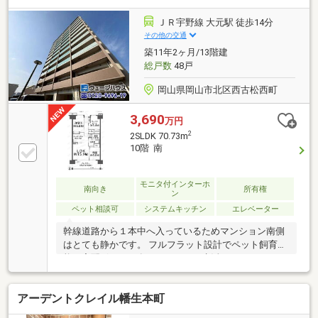
会も好評実施中 お客様それぞれに最適な資金プラン
をご提案致します■ご縁を大切に！全力でサポート致
ＪＲ宇野線 大元駅 徒歩14分
します■株式会社富士不動産販売■フリーダイヤル
その他の交通
0120-32-2882（通話料無料）■電話（082）292-6633■
築11年2ヶ月/13階建
ご質問やご相談等、何なりとお申し付け下さい♪
総戸数
48戸
岡山県岡山市北区西古松西町
3,690
万円
2
2SLDK 70.73m
10階 南
モニタ付インターホ
南向き
所有権
ン
ペット相談可
システムキッチン
エレベーター
幹線道路から１本中へ入っているためマンション南側
はとても静かです。 フルフラット設計でペット飼育可
能、宅配ボックス有るためとても生活しやすいです。
１階ホールには、飾棚を備えた上質感漂うラウンジを
併設。 人・車・バイク・自転車の敷地内への動線を分
アーデントクレイル幡生本町
けた分車分離設計を採用しています。お子さん間やお
年寄りの方など歩行者の安全に配慮した設計です。