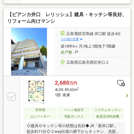
7000円/月）■平日・土日・祝日問わず当日のご見学も
可能です■住宅ローン相談会も好評実施中 お客様そ
【ビアンカ井口 レリッシュ】建具・キッチン等良好、
れぞれに最適な資金プランをご提案致します■ご縁を
大切に！担当者が一貫して全力でサポート致します■
リフォーム向けマンシ
株式会社富士不動産販売■フリーダイヤル0120-32-
2882（通話料無料）■電話（082）292-6633■ご質問や
広島電鉄宮島線 井口駅 徒歩4分
ご相談等、何なりとお申し付け下さい♪
その他の交通
築18年6ヶ月/地上1階地下7階建
総戸数
-戸
広島県広島市西区井口２
2,680
万円
2
4LDK 85.62m
1階 南東
所有権
ペット相談可
システムキッチン
エレベーター
宅配ボックス
食器洗浄乾燥機
◇建具やキッチン等の状態は良好◆JR「新井口駅」
徒歩約11分◇２way仕様の廊下からキッチン、洗面の