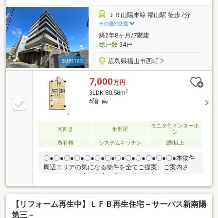
細はお気軽にお問い合わせください。【購入サポー
ト】◆当社指定の引越し業者で大幅値引き◆お引越し
ＪＲ山陽本線 福山駅 徒歩7分
費用・家具家電費用はもちろん、他社借入やカーロー
その他の交通
ンの残債を住宅ローンの低金利でまとめて借入可能◆
築2年8ヶ月/7階建
住宅ローンを複数社断られたことのある方のご成約実
総戸数
34戸
績あり！まずはご相談ください♪
広島県福山市西町２
7,000
万円
2
3LDK 80.58m
6階 南
モニタ付インターホ
南向き
角部屋
ン
所有権
システムキッチン
2階以上
〇●〇●〇●〇●〇●〇●〇●〇●〇●〇●〇●〇●〇●本物件
周辺エリアの気になる物件を全てご提案、ご案内させ
て頂きます！店頭来店で最新の物件情報を知りたい！
まとめて物件見学ができる見学ツアーは【その場確
定！ 見学予約する（無料）からご予約下さい】〇●
【リフォーム再生中】ＬＦＢ再生住宅－サーパス新南陽
〇●〇●〇●〇●〇●〇●〇●〇●〇●〇●〇●〇●◇洗練を極
めた築浅の上質空間・2023年築の築浅分譲！6階南向
第三－