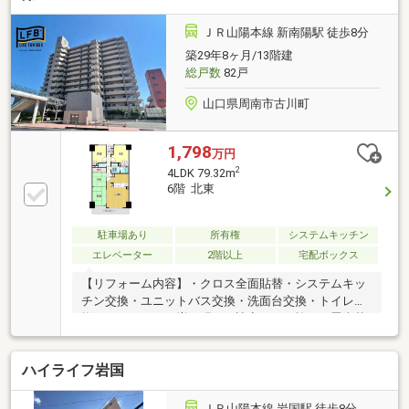
き角住戸 ・を基調としたモダン内装に、温かみある
木目調の対面式キッチンが美しく調和 ・34平米超の
ＪＲ山陽本線 新南陽駅 徒歩8分
広大な2面ワイドバルコニーとフラットに繋がる開放
築29年8ヶ月/13階建
的な設計・浴室の窓や大容量WIC等、快適性と収納力
総戸数
82戸
を両立
山口県周南市古川町
1,798
万円
2
4LDK 79.32m
6階 北東
駐車場あり
所有権
システムキッチン
エレベーター
2階以上
宅配ボックス
【リフォーム内容】・クロス全面貼替・システムキッ
チン交換・ユニットバス交換・洗面台交換・トイレ交
換・フロアタイル増し張り・遮音フロア施工・畳表替
え・襖貼替・ハウスクリーニングetc◆スーパー、コン
ビニが徒歩10分圏内！◆新南陽駅まで徒歩8分♪駅近生
ハイライフ岩国
活！日々の暮らしにゆとりをもたらします。◆宅配ボ
ックスがあり、お仕事で忙しくても荷物が受け取れま
す。
ＪＲ山陽本線 岩国駅 徒歩8分