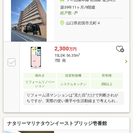
築39年11ヶ月/9階建
総戸数
-戸
山口県岩国市元町４
2,300
万円
2
1SLDK 56.35m
7階 南
南向き
浴室乾燥機
所有権
リフォームリノベー
システムキッチン
2階以上
ション
リフォーム済マンションは“見た目”だけで判断されが
ちですが、実際の使い勝手や生活動線まで考えられた
設計なっています。特にこのお部屋はアイランドキッ
チンや設備面が充実しています。☆フルリフォーム済
（2026年3月）で新築感覚☆アイランドキッチン採用
ナタリーマリナタウンイーストブリッジ壱番館
で開放感◎☆浴室乾燥・追焚など設備充実☆岩国駅徒
歩8分の好立地☆納戸付きで収納＋αの使い方が可能