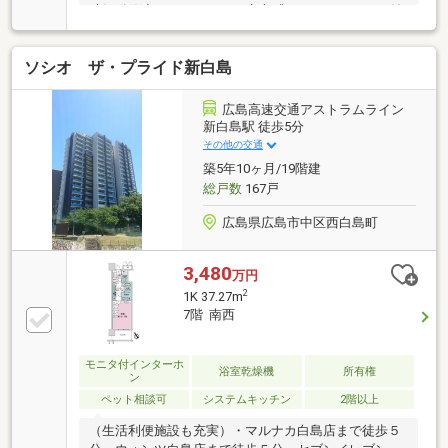
時短動線◆エントランスは安心感あるオートロック付
きJR新井口駅が徒歩圏内にあるリフォーム向けマンシ
ョン。リフォーム屋さんだけでなく、直接工務店のご
ソシオ ザ・プライド新白島
紹介も承っておりますので、クオリティを下げずに低
いコストでリフォームも可能です。良質なリフォーム
がお求めやすい価格になるリフォーム相談会は多くの
広島高速交通アストラムライン
方にご好評をいただいております。是非とも一度、ご
新白島駅 徒歩5分
検討ください。【POINT】■リフォームして新築のよう
その他の交通
な住空間をお求めの方■２way仕様等、家事動線を快適
築5年10ヶ月/19階建
にしたい方■駅を普段使いされる方
総戸数
167戸
広島県広島市中区西白島町
3,480
万円
2
1K 37.27m
7階 南西
モニタ付インターホ
浴室乾燥機
所有権
ン
ペット相談可
システムキッチン
2階以上
（生活利便施設も充実）・マルナカ白島店まで徒歩５