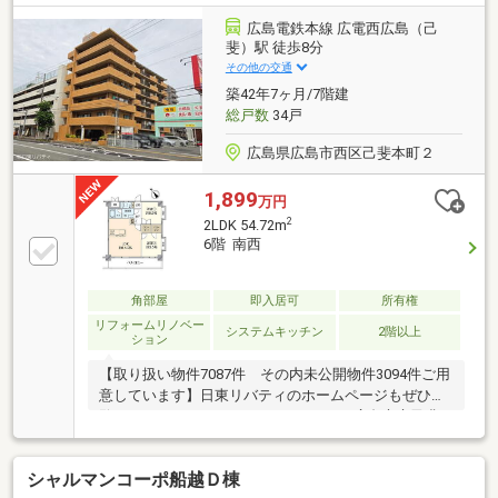
広島電鉄本線 広電西広島（己
斐）駅 徒歩8分
その他の交通
築42年7ヶ月/7階建
総戸数
34戸
広島県広島市西区己斐本町２
1,899
万円
2
2LDK 54.72m
6階 南西
角部屋
即入居可
所有権
リフォームリノベー
システムキッチン
2階以上
ション
【取り扱い物件7087件 その内未公開物件3094件ご用
意しています】日東リバティのホームページもぜひご
覧ください。https://www.nitto-f.com/○広島市立己斐
小学校まで 徒歩15分○広島市立己斐中学校まで 徒
歩31分○保育所ちびっこランド己斐本町園まで 徒歩3
シャルマンコーポ船越Ｄ棟
分○ローソン 広島己斐本町店まで 徒歩1分○ゆめマー