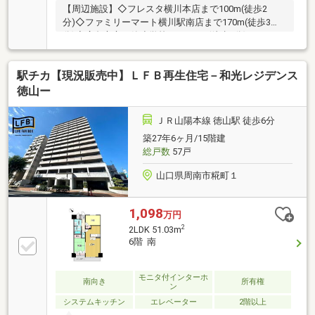
【周辺施設】◇フレスタ横川本店まで100m(徒歩2
分)◇ファミリーマート横川駅南店まで170m(徒歩3
分)◇広島市立三篠小学校まで430m(徒歩6分)
駅チカ【現況販売中】ＬＦＢ再生住宅－和光レジデンス
徳山ー
ＪＲ山陽本線 徳山駅 徒歩6分
築27年6ヶ月/15階建
総戸数
57戸
山口県周南市糀町１
1,098
万円
2
2LDK 51.03m
6階 南
モニタ付インターホ
南向き
所有権
ン
システムキッチン
エレベーター
2階以上