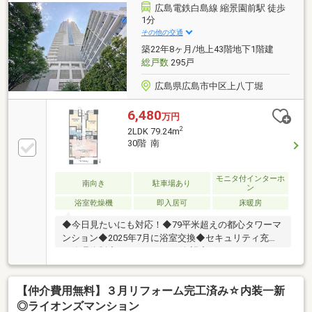
ことでもご相談ください！】・家を買うにはどのくら
広島電鉄白島線 縮景園前駅 徒歩
いの期間と費用がかかるのかしら？・マンションと戸
1分
建はどちらがいいの？新築、それともリフォーム済み
その他の交通
物件？・他にも借入があるけど、住宅ローンが組める
築22年8ヶ月/地上43階地下1階建
か不安だわ… 等々
総戸数
295戸
広島県広島市中区上八丁堀
6,480
万円
2
2LDK 79.24m
30階 南
モニタ付インターホ
南向き
駐車場あり
ン
浴室乾燥機
即入居可
床暖房
◆今日見たいにも対応！◆79平米超えの都心タワーマ
ンション◆2025年7月に浴室交換◆セキュリティ充実
の管理体制◆バルコニーから海望◆ゲストルーム・ラ
ウンジ・宅配BOX等共用部充実◆ペット飼育相談可◆
小学校徒歩7分、中学校徒歩6分【ご成約特典】◇3万
【仲介費用無料】３月リフォーム完工済み☆内装一新
円分の商品券等プレゼント詳細はお気軽にお問い合わ
せください【購入サポート】◆少額手付でも購入可能
◎ライオンズマンション