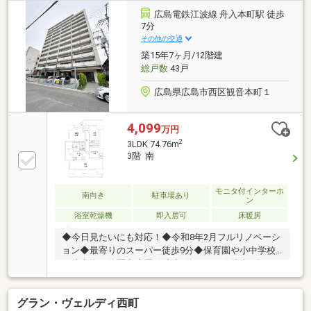
るく、気持ちの良い朝を迎えられます。気持ちも明る
広島電鉄江波線 舟入本町駅 徒歩
くなりそうですね。
7分
その他の交通
築15年7ヶ月/12階建
総戸数
43戸
広島県広島市西区観音本町１
4,099
万円
2
3LDK 74.76m
3階 南
モニタ付インターホ
南向き
駐車場あり
ン
浴室乾燥機
即入居可
床暖房
◆今日見たいにも対応！◆令和8年2月フルリノベーシ
ョン◆最寄りのスーパー徒歩9分◆保育園や小中学校
も徒歩約10分圏内◆電停徒歩7分、バス停徒歩2分とア
クセス良好◆駐車場4台分空きあり（令和8年5月18日
時点）◆ペット飼育可【ご成約特典】◇20万円分の商
グラン・ヴェルディ西町
品券等プレゼントまたは諸費用割引キャンペーン◇詳