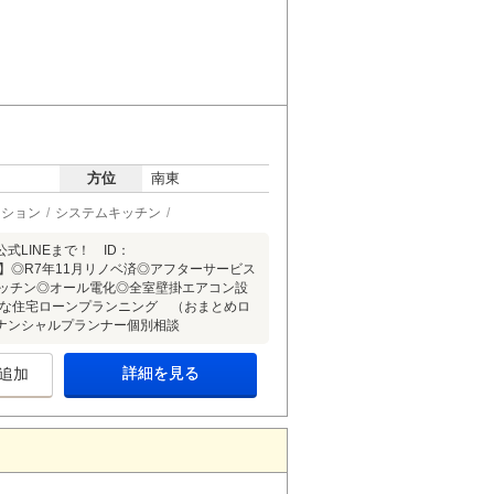
方位
南東
ーション
システムキッチン
LINEまで！ ID：
ント】◎R7年11月リノベ済◎アフターサービス
キッチン◎オール電化◎全室壁掛エアコン設
々な住宅ローンプランニング （おまとめロ
ナンシャルプランナー個別相談
詳細を見る
追加