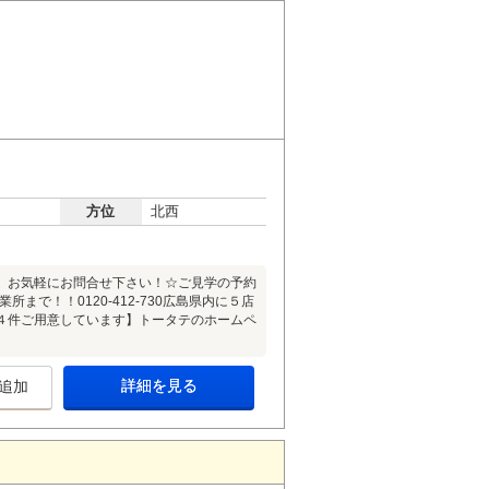
方位
北西
、お気軽にお問合せ下さい！☆ご見学の予約
で！！0120-412-730広島県内に５店
４件ご用意しています】トータテのホームペ
詳細を見る
追加