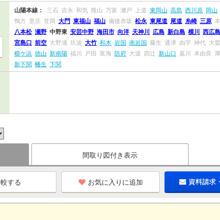
山陽本線：
三石
吉永
和気
熊山
万富
瀬戸
上道
東岡山
高島
西川原
岡山
鴨方
里庄
笠岡
大門
東福山
福山
備後赤坂
松永
東尾道
尾道
糸崎
三原
八本松
瀬野
中野東
安芸中野
海田市
向洋
天神川
広島
新白島
横川
西広
宮島口
前空
大野浦
玖波
大竹
和木
岩国
南岩国
藤生
通津
由宇
神代
大
櫛ケ浜
徳山
新南陽
福川
戸田
富海
防府
大道
四辻
新山口
嘉川
本由良
新下関
幡生
下関
間取り図付き表示
お気に入りに追加
資料請求