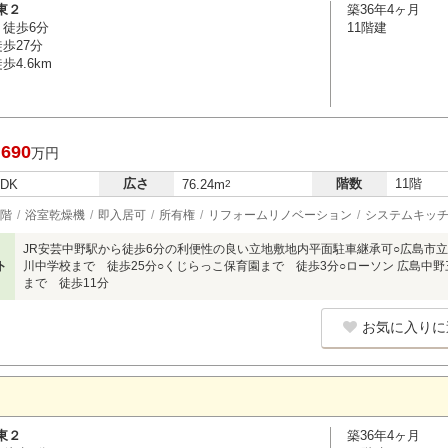
東２
築36年4ヶ月
 徒歩6分
11階建
歩27分
4.6km
,690
万円
広さ
階数
11階
LDK
76.24m
2
階
浴室乾燥機
即入居可
所有権
リフォームリノベーション
システムキッ
JR安芸中野駅から徒歩6分の利便性の良い立地敷地内平面駐車継承可○広島市立
ト
川中学校まで 徒歩25分○くじらっこ保育園まで 徒歩3分○ローソン 広島中
まで 徒歩11分
お気に入りに
東２
築36年4ヶ月