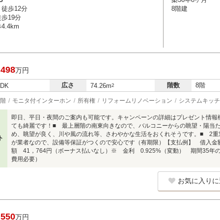
徒歩12分
8階建
歩19分
.4km
,498
万円
広さ
階数
8階
LDK
74.26m
2
階
モニタ付インターホン
所有権
リフォームリノベーション
システムキッチ
即日、平日・夜間のご案内も可能です。キャンペーンの詳細はプレゼント情報
ても綺麗です！■ 最上層階の南東向きなので、バルコニーからの眺望・陽当
め、眺望が良く、川や風の流れ等、さわやかな生活をおくれそうです。■ 2重窓
ト
が業者なので、設備等保証がつくので安心です（有期限）【支払例】 借入金額
額 41，764円（ボーナス払いなし）※ 金利 0.925%（変動） 期間35
費用必要）
お気に入りに
,550
万円