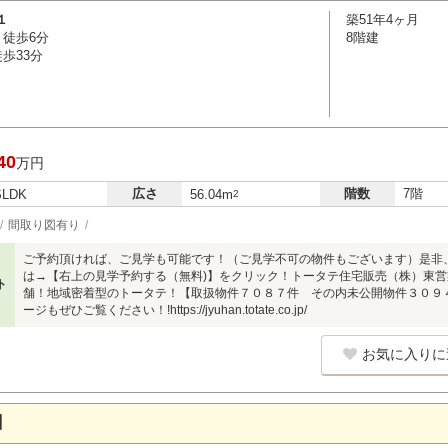
１
築51年4ヶ月
 徒歩6分
8階建
歩33分
40
万円
広さ
階数
7階
SLDK
56.04m
2
間取り図有り
ご予約頂ければ、ご見学も可能です！（ご見学不可の物件もございます）是非
は→【右上の見学予約する（無料)】をクリック！トータテ住宅販売（株）東営業所ま
ト
舗！地域密着型のトータテ！【取扱物件７０８７件 その内未公開物件３０９
ージもぜひご覧ください！!https://jyuhan.totate.co.jp/
お気に入りに
】