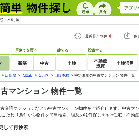
住宅・不動産
0
最近見た物件
保
一戸建てを買う
建てる
投資する
不動産
古
新築
中古
土地
土地活用
投資
>
広島県
>
広島市
>
安芸区
>
山陽本線
>
中野東駅の中古マンション 物件一覧
中古マンション 物件一覧
中古分譲マンションなどの中古マンション物件をご紹介します。中古マン
こだわり条件から物件を簡単検索。理想の物件探しをgoo住宅・不動
更して再検索