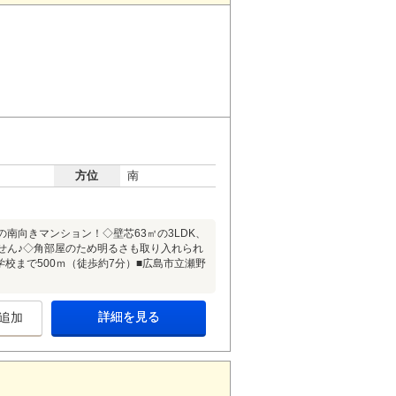
方位
南
南向きマンション！◇壁芯63㎡の3LDK、
せん♪◇角部屋のため明るさも取り入れられ
学校まで500ｍ（徒歩約7分）■広島市立瀬野
）
詳細を見る
追加