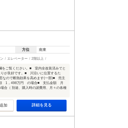
方位
南東
ン
エレベーター
2階以上
欄をご覧ください。■ 室内全改装済みでと
たりが良好です。■ 川沿いに位置するた
なので断熱効果を高めます(一部)■ 売主
 1，498万円 の場合■ 支払金額 月
年の場合（ 別途、購入時の諸費用、月々の各種
詳細を見る
追加