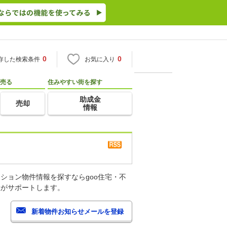
0
0
存した検索条件
お気に入り
売る
住みやすい街を探す
助成金
売却
情報
ション物件情報を探すならgoo住宅・不
産がサポートします。