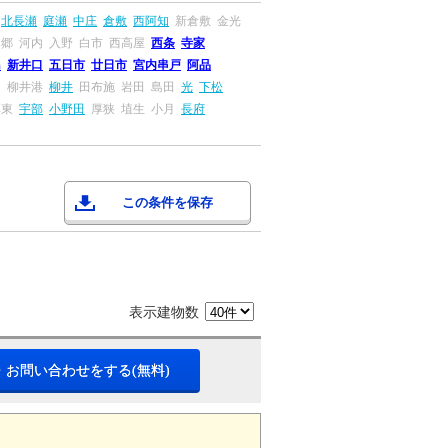
北長瀬
庭瀬
中庄
倉敷
西阿知
新倉敷
金光
本郷
河内
入野
白市
西高屋
西条
寺家
島
新井口
五日市
廿日市
宮内串戸
阿品
畠
柳井港
柳井
田布施
岩田
島田
光
下松
厚東
宇部
小野田
厚狭
埴生
小月
長府
この条件を保存
表示建物数
・お問い合わせをする(無料)