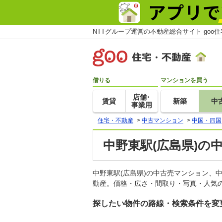
NTTグループ運営の不動産総合サイト goo
借りる
マンションを買う
店舗･
賃貸
新築
中
事業用
住宅・不動産
>
中古マンション
>
中国・四国
中野東駅(広島県)の
中野東駅(広島県)の中古売マンション、
動産。価格・広さ・間取り・写真・人気の
探したい物件の路線・検索条件を変