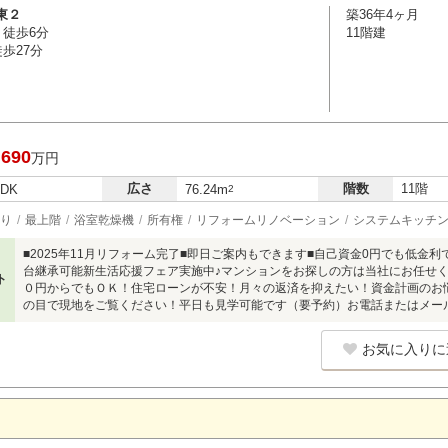
東２
築36年4ヶ月
 徒歩6分
11階建
歩27分
,690
万円
広さ
階数
11階
LDK
76.24m
2
り
最上階
浴室乾燥機
所有権
リフォームリノベーション
システムキッチ
■2025年11月リフォーム完了■即日ご案内もできます■自己資金0円でも低金
台継承可能新生活応援フェア実施中♪マンションをお探しの方は当社にお任せく
ト
０円からでもＯＫ！住宅ローンが不安！月々の返済を抑えたい！資金計画のお
の目で現地をご覧ください！平日も見学可能です（要予約）お電話またはメー
お気に入りに