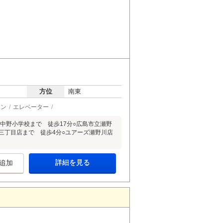
方位
南東
チン
エレベーター
中野小学校まで 徒歩17分○広島市立瀬野
野三丁目店まで 徒歩4分○ユアーズ瀬野川店
詳細を見る
追加