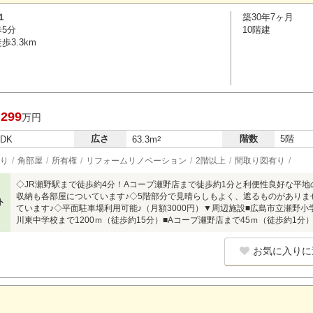
１
築30年7ヶ月
歩5分
10階建
3.3km
,299
万円
広さ
階数
5階
LDK
63.3m
2
り
角部屋
所有権
リフォームリノベーション
2階以上
間取り図有り
◇JR瀬野駅まで徒歩約4分！Aコープ瀬野店まで徒歩約1分と利便性良好な平地の
収納も各部屋についています♪◇5階部分で見晴らしもよく、遮るものがありま
ト
ています♪◇平面駐車場利用可能♪（月額3000円）▼周辺施設■広島市立瀬野小
川東中学校まで1200ｍ（徒歩約15分）■Aコープ瀬野店まで45ｍ（徒歩約1分
お気に入りに