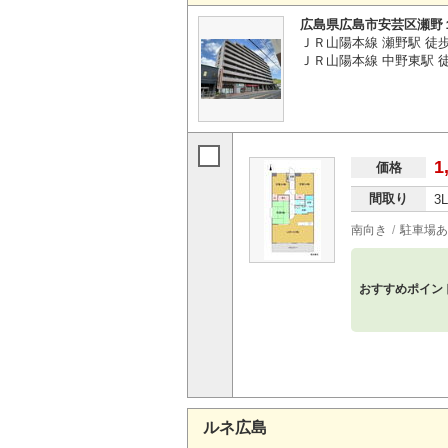
広島県広島市安芸区瀬野
ＪＲ山陽本線 瀬野駅 徒
ＪＲ山陽本線 中野東駅 徒歩
1
価格
間取り
3
南向き
駐車場あ
おすすめポイン
ルネ広島