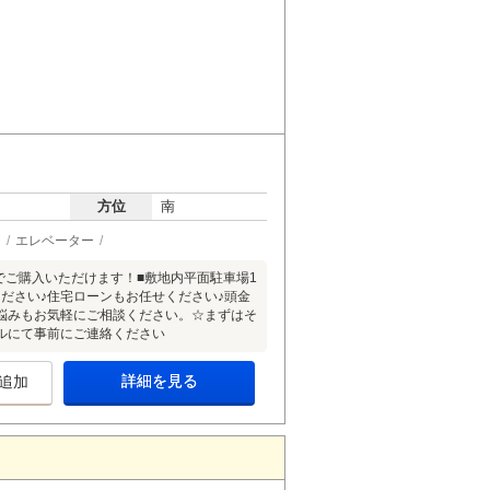
方位
南
ン
エレベーター
利でご購入いただけます！■敷地内平面駐車場1
ださい♪住宅ローンもお任せください♪頭金
悩みもお気軽にご相談ください。☆まずはそ
ルにて事前にご連絡ください
詳細を見る
追加