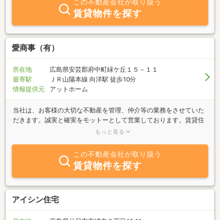
この不動産会社が取り扱う
賃貸物件を探す
愛商事（有）
所在地
広島県安芸郡府中町緑ケ丘１５－１１
最寄駅
ＪＲ山陽本線 向洋駅 徒歩10分
情報提供元
アットホーム
当社は、お客様の大切な不動産を管理、仲介等の業務をさせていた
だきます。誠実と確実をモットーとして営業しております。賃貸住
宅をご希望の方へは、お客様のご要望を第一に考え、多くの情報提
もっと見る
供と女性社員による親切な対応を心掛けております。また、詳細な
説明を含む契約書を作成し、トラブルを未然に防ぐ様努めてまいり
この不動産会社が取り扱う
ます。不動産売買に際しては、売主さま、買主さま、双方のご納得
賃貸物件を探す
のいく売買成立に努め、当社仲介報酬額については企業努力によっ
てお客様に還元できるよう努めてまいります。尚、近年は、相続の
ご相談や賃貸物件等の不動産の売却相談もお受けすることが増えて
おり、ご所有の不動産を当社にて買取を行っております。どんな小
アイシン住宅
さな事でもお気軽にお問合わせ下さい。