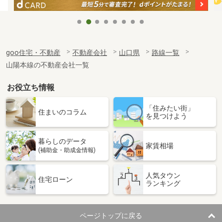
goo住宅・不動産
不動産会社
山口県
路線一覧
山陽本線の不動産会社一覧
お役立ち情報
「住みたい街」
住まいのコラム
を見つけよう
暮らしのデータ
家賃相場
(補助金・助成金情報)
人気タウン
住宅ローン
ランキング
ページトップに戻る