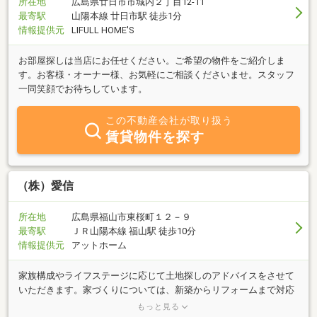
所在地
広島県廿日市市城内２丁目12-11
最寄駅
山陽本線 廿日市駅 徒歩1分
情報提供元
LIFULL HOME'S
お部屋探しは当店にお任せください。ご希望の物件をご紹介しま
す。お客様・オーナー様、お気軽にご相談くださいませ。スタッフ
一同笑顔でお待ちしています。
この不動産会社が取り扱う
賃貸物件を探す
（株）愛信
所在地
広島県福山市東桜町１２－９
最寄駅
ＪＲ山陽本線 福山駅 徒歩10分
情報提供元
アットホーム
家族構成やライフステージに応じて土地探しのアドバイスをさせて
いただきます。家づくりについては、新築からリフォームまで対応
可能です。お客様の数だけプランがあります。私たちはお客様に寄
もっと見る