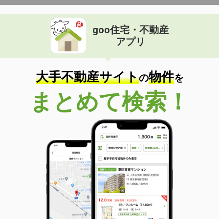
goo住宅・不動産
アプリ
大手不動産サイト
物件
の
を
まとめて検索！