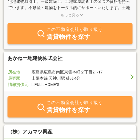
宅地建物取引士、一級建築士、土地家屋調査士の３つの資格を持っ
ています。不動産・建物をトータル的にサポートいたします。土地
売買等での境界確認、中古住宅のインスペクションも合わせてご依
もっと見る
頼可能です。また相続等で兄弟で土地を分筆したり、親が建てた建
物の表題登記など幅広いご相談に対応可能です。お気軽にご相談く
この不動産会社が取り扱う
ださい。
賃貸物件を探す
あかね土地建物株式会社
所在地
広島県広島市南区東雲本町２丁目21-17
最寄駅
山陽本線 天神川駅 徒歩4分
情報提供元
LIFULL HOME'S
この不動産会社が取り扱う
賃貸物件を探す
（株）アカマツ興産