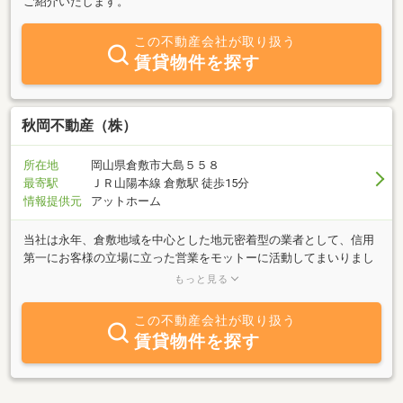
ご紹介いたします。
この不動産会社が取り扱う
賃貸物件を探す
秋岡不動産（株）
所在地
岡山県倉敷市大島５５８
最寄駅
ＪＲ山陽本線 倉敷駅 徒歩15分
情報提供元
アットホーム
当社は永年、倉敷地域を中心とした地元密着型の業者として、信用
第一にお客様の立場に立った営業をモットーに活動してまいりまし
た。お客様への新鮮で豊富な情報のご提供と、安心して、御希望の
もっと見る
物件をご成約いただけます様、努力いたしております。皆様のご来
店を心よりお待ちしております。 倉敷地区に精通し、豊富な空室情
この不動産会社が取り扱う
報を提供します。単身者用、新婚さんからファミリータイプまで、
賃貸物件を探す
ご希望に合わせて即座に検索いたします。小学区別に情報提供倉敷
周辺を、小学区別に物件を取り揃えております。