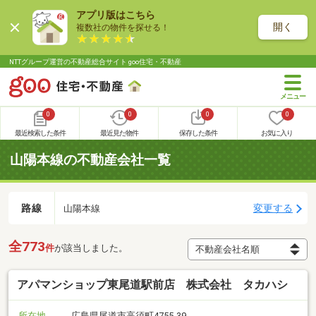
アプリ版はこちら
開く
複数社の物件を探せる！
NTTグループ運営の不動産総合サイト goo住宅・不動産
0
0
0
0
最近検索した条件
最近見た物件
保存した条件
お気に入り
山陽本線の不動産会社一覧
路線
変更する
山陽本線
全773
件
が該当しました。
アパマンショップ東尾道駅前店 株式会社 タカハシ
所在地
広島県尾道市高須町4755-39