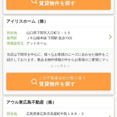
賃貸物件を探す
アイリスホーム（株）
所在地
山口県下関市入江町２－１５
最寄駅
ＪＲ山陽本線 下関駅 徒歩13分
情報提供元
アットホーム
当店は下関市を中心に、様々なお客様のニーズに合わせた物件をご
紹介しております。数ある物件情報の中からお客様のご要望にマッ
チした素敵なお部屋をご紹介致します。単身物件からファミリー物
もっと見る
件まで、「ペット可」「保証人不要」「敷金・礼金0」などお客様
のご希望条件をお申し付けください。豊富な情報量と活気あるスタ
この不動産会社が取り扱う
ッフがお客様のお部屋探しを快適・スピーディーにお手伝い。
賃貸物件を探す
FAX・メールでのやり取りも可能です。賃貸物件をお探しの方は
「きっと見つかる素敵なお部屋！アイリスホーム」まで。スタッフ
一同心よりご来店お待ちしております。
アウル東広島不動産（株）
所在地
広島県東広島市高屋町中島１８８－３