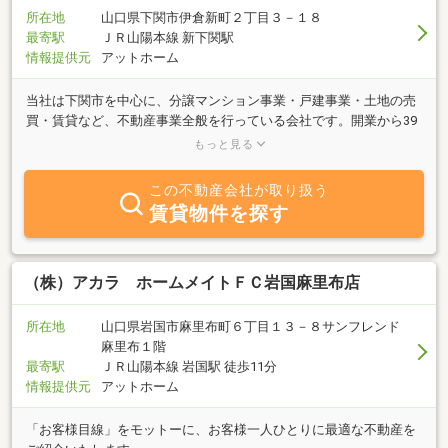
所在地
山口県下関市伊倉新町２丁目３－１８
最寄駅
ＪＲ山陽本線 新下関駅
情報提供元
アットホーム
当社は下関市を中心に、分譲マンション事業・戸建事業・土地の売
買・賃貸など、不動産事業全般を行っている会社です。開業から39
年、一貫して取り組んできたのは、お客様本位の住まいづくり。お
もっと見る
客様にとってかけがえのないお住まいを、夢を実現するお手伝いを
させていただきます。アカマツに任せて良かったと言っていただけ
この不動産会社が取り扱う
るよう、心が通じ、何でも相談していただけるような関係を築いて
賃貸物件を探す
いきたいと思います。不動産のことならお気軽に当社にご相談くだ
さい。現在、下関市ワンフロア4邸「アーデント彦島福浦」、宇部
市ワンフロア4邸「アーデント黒石」、周南市ワンフロア3邸「アー
デント周南公園区」好評分譲中です。ご検討中の方はご来場・お問
（株）アカラ ホームメイトＦＣ岩国麻里布店
い合わせお待ちしています♪
所在地
山口県岩国市麻里布町６丁目１３－８サンフレンド
麻里布１階
最寄駅
ＪＲ山陽本線 岩国駅 徒歩11分
情報提供元
アットホーム
「お客様目線」をモットーに、お客様一人ひとりに最適な不動産を