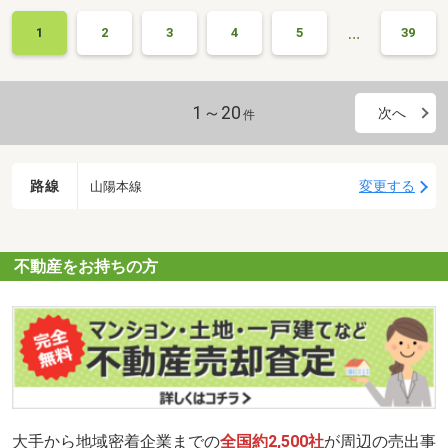
…
1
2
3
4
5
39
1～20
次へ
件
路線
変更する
山陽本線
不動産をお持ちの方
大手から地域密着企業までの
全国約2,500社
が周辺の売出事