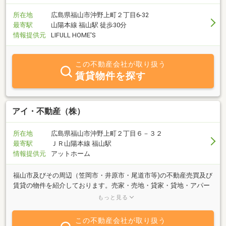
所在地
広島県福山市沖野上町２丁目6-32
最寄駅
山陽本線 福山駅 徒歩30分
情報提供元
LIFULL HOME'S
この不動産会社が取り扱う
賃貸物件を探す
アイ・不動産（株）
所在地
広島県福山市沖野上町２丁目６－３２
最寄駅
ＪＲ山陽本線 福山駅
情報提供元
アットホーム
福山市及びその周辺（笠岡市・井原市・尾道市等)の不動産売買及び
賃貸の物件を紹介しております。売家・売地・貸家・貸地・アパー
ト・マンションなど、お気軽にお問合せください。店舗には駐車場
もっと見る
も完備しております。
この不動産会社が取り扱う