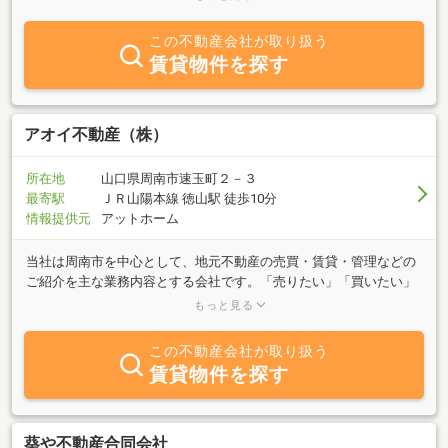
岡山市、赤磐市、倉敷市、備前市、玉野市等広く対応いたします。
小さな事でもなんでもお気軽にお声掛け下さい！
この不動産会社が取り扱う
賃貸物件を探す
アオイ不動産（株）
所在地
山口県周南市速玉町２－３
最寄駅
ＪＲ山陽本線 徳山駅 徒歩10分
情報提供元
アットホーム
当社は周南市を中心として、地元不動産の売買・賃貸・管理などの
ご紹介を主な業務内容とする会社です。「売りたい」「買いたい」
「借りたい」ご希望の方は、不動産に関する質問はなんでもお気軽
もっと見る
にご相談ください。豊富な情報力でお客様のご希望に併せたスピー
ディな対応を心がけております。特に周南エリアはぜひ、当社へご
この不動産会社が取り扱う
相談ください。
賃貸物件を探す
葵や不動産合同会社