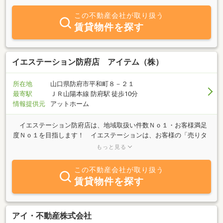
り添い適切なご提案を行いたいと考えております。
この不動産会社が取り扱う
賃貸物件を探す
イエステーション防府店 アイテム（株）
所在地
山口県防府市平和町８－２１
最寄駅
ＪＲ山陽本線 防府駅 徒歩10分
情報提供元
アットホーム
イエステーション防府店は、地域取扱い件数Ｎｏ１・お客様満足
度Ｎｏ１を目指します！ イエステーションは、お客様の「売りタ
イ」「買いタイ」「かなえタイ」をモットーに日々活動していま
もっと見る
す。 防府市・山口市の不動産売買仲介は、イエステーション防府
店にお任せ下さい。
この不動産会社が取り扱う
賃貸物件を探す
アイ・不動産株式会社