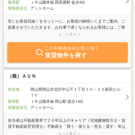
最寄駅
ＪＲ山陽本線 西高屋駅 徒歩9分
情報提供元
アットホーム
常にお客様目線！をモットーに、お客様の納得いくまでご案内、ご
提案させていただきます。お仕事で遅くなられるお客様には、ご希
望の時間に合わせて、出張訪問相談もしております。また、現地近
もっと見る
くでの待ち合わせ等もできますので、お気軽にお問合せ下さい。ご
自身のご相談のみならず、ご親戚等の方で物件の売却等、お困りの
この不動産会社が取り扱う
際もご連絡ください。なお、その際の費用は一切いただきませんの
賃貸物件を探す
で、ご安心ください。（査定・出張料等無料！！）☆事務所には、
キッズスペースもありますので、ご家族連れでお越しください☆
（株）ＡＵＮ
所在地
岡山県岡山市北区中山下１丁目１０－１０新田ビル
７Ｆ
最寄駅
ＪＲ山陽本線 岡山駅 徒歩14分
情報提供元
アットホーム
担当者は不動産業界で２０年以上のキャリア（宅地建物取引士・賃
貸不動産経営管理士）不動産を「買う・借りる・売る・貸す」等は
全てご相談ください。建物の査定（売却・賃貸）は無料、エリアは
もっと見る