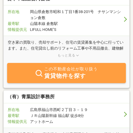
所在地
岡山県倉敷市昭和１丁目1番38-201号 チサンマンシ
ョン倉敷
最寄駅
山陽本線 倉敷駅
情報提供元
LIFULL HOME'S
空き家の買取り、売却サポート、住宅の賃貸募集を中心に行ってい
ます。また、住宅貸出し前のリフォーム工事や不用品撤去、建物解
体、外壁塗装の見積りも承っております。お困りごとがありました
もっと見る
ら、ぜひ相談ください
この不動産会社が取り扱う
賃貸物件を探す
（有）青葉設計事務所
所在地
広島県福山市西町２丁目３－１９
最寄駅
ＪＲ山陽新幹線 福山駅 徒歩8分
情報提供元
アットホーム