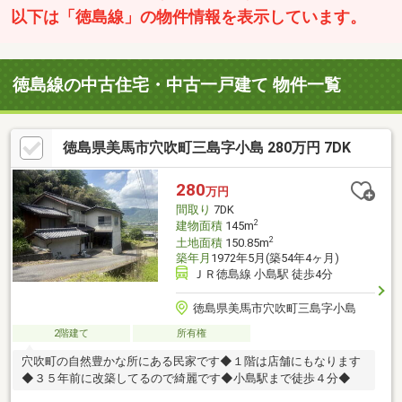
以下は「徳島線」の物件情報を表示しています。
徳島線の中古住宅・中古一戸建て 物件一覧
徳島県美馬市穴吹町三島字小島 280万円 7DK
280
万円
間取り
7DK
2
建物面積
145m
2
土地面積
150.85m
築年月
1972年5月(築54年4ヶ月)
ＪＲ徳島線 小島駅 徒歩4分
徳島県美馬市穴吹町三島字小島
2階建て
所有権
穴吹町の自然豊かな所にある民家です◆１階は店舗にもなります
◆３５年前に改築してるので綺麗です◆小島駅まで徒歩４分◆