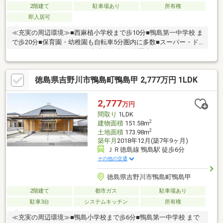
2階建て
駐車場あり
所有権
即入居可
≪充実の周辺環境≫■西麻植小学校まで歩10分■鴨島第一中学校 ま
で歩20分■保育園・幼稚園も自転車5分圏内に多数■スーパー・ド
ラッグストア・コンビニ・病院まで車で5分圏内
徳島県吉野川市鴨島町鴨島甲 2,777万円 1LDK
2,777
万円
間取り
1LDK
2
建物面積
151.58m
2
土地面積
173.98m
築年月
2018年12月(築7年9ヶ月)
ＪＲ徳島線 鴨島駅 徒歩6分
その他の交通
徳島県吉野川市鴨島町鴨島甲
2階建て
都市ガス
駐車場あり
駐車3台
システムキッチン
所有権
≪充実の周辺環境≫■鴨島小学校まで歩6分■鴨島第一中学校 まで