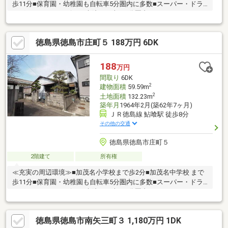
歩11分■保育園・幼稚園も自転車5分圏内に多数■スーパー・ドラ
ッグストア・コンビニ・病院まで車で5分圏内
徳島県徳島市庄町５ 188万円 6DK
188
万円
間取り
6DK
2
建物面積
59.59m
2
土地面積
132.23m
築年月
1964年2月(築62年7ヶ月)
ＪＲ徳島線 鮎喰駅 徒歩8分
その他の交通
徳島県徳島市庄町５
2階建て
所有権
≪充実の周辺環境≫■加茂名小学校まで歩2分■加茂名中学校 まで
歩11分■保育園・幼稚園も自転車5分圏内に多数■スーパー・ドラ
ッグストア・コンビニ・病院まで車で5分圏内
徳島県徳島市南矢三町３ 1,180万円 1DK