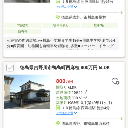
ＪＲ徳島線 阿波川島駅 徒歩3分
その他の交通
徳島県吉野川市川島町桑村
2階建て
駐車場あり
駐車3台
所有権
≪充実の周辺環境≫■川島小学校まで歩18分■川島中学校 まで歩4
分■保育園・幼稚園も自転車5分圏内に多数■スーパー・ドラッグ
ストア・コンビニ・病院まで車で5分圏内本日ご案内可能です♪
徳島県吉野川市鴨島町西麻植 800万円 6LDK
800
万円
間取り
6LDK
2
建物面積
159.11m
2
土地面積
338.63m
築年月
1985年10月(築40年11ヶ月)
ＪＲ徳島線 西麻植駅 徒歩4分
その他の交通
徳島県吉野川市鴨島町西麻植