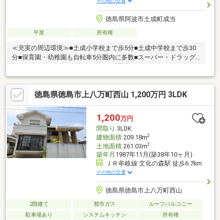
その他の交通
徳島県阿波市土成町成当
平屋
所有権
≪充実の周辺環境≫■土成小学校まで歩5分■土成中学校まで歩30
分■保育園・幼稚園も自転車5分圏内に多数■スーパー・ドラッグ
ストア・コンビニ・病院まで車で5分圏内
徳島県徳島市上八万町西山 1,200万円 3LDK
1,200
万円
間取り
3LDK
2
建物面積
209.18m
2
土地面積
261.03m
築年月
1987年11月(築38年10ヶ月)
ＪＲ牟岐線 文化の森駅 徒歩6.7km
その他の交通
徳島県徳島市上八万町西山
2階建て
都市ガス
ルーフバルコニー
駐車場あり
システムキッチン
所有権