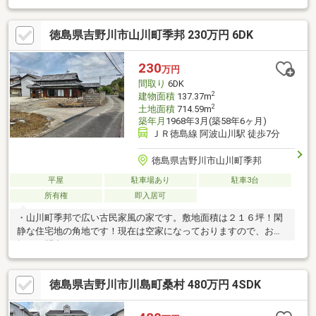
徳島県吉野川市山川町季邦 230万円 6DK
230
万円
間取り
6DK
2
建物面積
137.37m
2
土地面積
714.59m
築年月
1968年3月(築58年6ヶ月)
ＪＲ徳島線 阿波山川駅 徒歩7分
徳島県吉野川市山川町季邦
平屋
駐車場あり
駐車3台
所有権
即入居可
・山川町季邦で広い古民家風の家です。敷地面積は２１６坪！閑
静な住宅地の角地です！現在は空家になっておりますので、お気
軽にお問合せください♪
徳島県吉野川市川島町桑村 480万円 4SDK