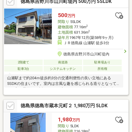
徳島県吉野川市山川町堤内 500万円 5SLDK
収納など収納も充実。沖洲小学校徒歩圏内、イオンモール徳島ま
で車で約3分と生活利便性も良好です。子育て世帯から幅広い世代
まで快適に暮らせる住まいをぜひ現地でご体感ください。
500
万円
間取り
5SLDK
2
建物面積
77.16m
2
土地面積
631.36m
築年月
1967年12月(築58年9ヶ月)
ＪＲ徳島線 山瀬駅 徒歩3分
徳島県吉野川市山川町堤内
2階建て
南道路
駐車場あり
駐車3台
システムキッチン
所有権
山瀬駅まで約204ｍ徒歩約3分の交通利便性の良い立地にある
5SDKの住まいです。室内は古風な趣を感じられる造りとなってお
り、和の雰囲気を大切にしたい方にもおすすめです。建物の裏に
はお庭があり、家庭菜園やガーデニングなどもお楽しみいただけ
ます。駐車場は建物前ではなく、すぐ裏手の土地をご利用いただ
徳島県徳島市蔵本元町２ 1,980万円 5LDK
く形となります。周辺は閑静な住宅街のため落ち着いた住環境が
魅力です。山瀬小学校まで約471ｍ徒歩約6分、山川中学校まで約
1884ｍ徒歩約24分と子育て世帯にもご検討いただける立地です。
1,980
万円
間取り
5LDK
2
建物面積
216.18m