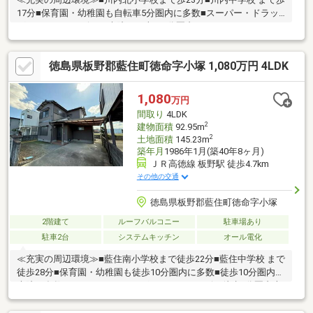
17分■保育園・幼稚園も自転車5分圏内に多数■スーパー・ドラッ
グストア・コンビニ・病院まで車で5分圏内
徳島県板野郡藍住町徳命字小塚 1,080万円 4LDK
1,080
万円
間取り
4LDK
2
建物面積
92.95m
2
土地面積
145.23m
築年月
1986年1月(築40年8ヶ月)
ＪＲ高徳線 板野駅 徒歩4.7km
その他の交通
徳島県板野郡藍住町徳命字小塚
2階建て
ルーフバルコニー
駐車場あり
駐車2台
システムキッチン
オール電化
≪充実の周辺環境≫■藍住南小学校まで徒歩22分■藍住中学校 まで
徒歩28分■保育園・幼稚園も徒歩10分圏内に多数■徒歩10分圏内に
病院も多数■スーパー・ドラッグストア・コンビニ徒歩5分圏内本
日ご案内可能です♪