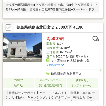
≪充実の周辺環境≫■上八万小学校まで歩38分■中上八万学校 まで
歩27分■保育園・幼稚園も自転車5分圏内に多数■スーパー・ドラ
ッグストア・コンビニ・病院まで車で5分圏内
徳島県徳島市北田宮２ 2,500万円 4LDK
2,500
万円
間取り
4LDK
2
建物面積
96.38m
2
土地面積
165.29m
築年月
2025年5月(築1年4ヶ月)
ＪＲ高徳線 佐古駅 徒歩19分
その他の交通
徳島県徳島市北田宮２
2階建て
ルーフバルコニー
駐車場あり
駐車2台
設計住宅性能評価付
システムキッチン
【住宅ローンサポート】パート、アルバイト、自営業、車のロー
ン、リボ払い、キャッシング、シングルマザー、転職したばか
り、クレジットの延滞歴があるなど住宅ローン審査が不安、「自