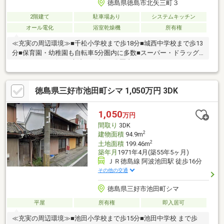
徳島県徳島市北矢三町３
2階建て
駐車場あり
システムキッチン
オール電化
浴室乾燥機
所有権
≪充実の周辺環境≫■千松小学校まで歩18分■城西中学校まで歩13
分■保育園・幼稚園も自転車5分圏内に多数■スーパー・ドラッグ
ストア・コンビニ・病院まで車で5分圏内
徳島県三好市池田町シマ 1,050万円 3DK
1,050
万円
間取り
3DK
2
建物面積
94.9m
2
土地面積
199.46m
築年月
1971年4月(築55年5ヶ月)
ＪＲ徳島線 阿波池田駅 徒歩16分
その他の交通
徳島県三好市池田町シマ
平屋
所有権
即入居可
≪充実の周辺環境≫■池田小学校まで歩15分■池田中学校 まで歩