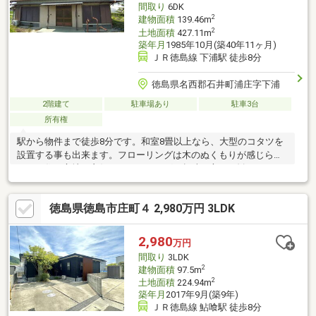
間取り
6DK
2
建物面積
139.46m
2
土地面積
427.11m
築年月
1985年10月(築40年11ヶ月)
ＪＲ徳島線 下浦駅 徒歩8分
徳島県名西郡石井町浦庄字下浦
2階建て
駐車場あり
駐車3台
所有権
駅から物件まで徒歩8分です。和室8畳以上なら、大型のコタツを
設置する事も出来ます。フローリングは木のぬくもりが感じられ
るため住み心地も良好。ガーデニングが趣味な方にお勧めな6DK
の物件があります。住みよい中古の戸建て物件となっておりま
す。建物6DKで42坪ありますので広々としています。土地も
徳島県徳島市庄町４ 2,980万円 3LDK
129.20坪有り、車庫付きです。ぜひ一度株式会社プラスナイス藍
住・北島不動産モールにお問合せ下さい。（088-692-0051）
2,980
万円
間取り
3LDK
2
建物面積
97.5m
2
土地面積
224.94m
築年月
2017年9月(築9年)
ＪＲ徳島線 鮎喰駅 徒歩8分