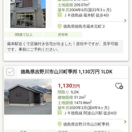
2
土地面積
209.07m
築年月
2004年6月(築22年3ヶ月)
ＪＲ徳島線 蔵本駅 徒歩4分
徳島県徳島市蔵本元町２
3階建て以上
所有権
蔵本駅近くで店舗付き住宅が出ました！居住中ですが、見学可能
です。事前にご予約ください。
徳島県吉野川市山川町季邦 1,130万円 1LDK
1,130
万円
間取り
1LDK
2
建物面積
51.2m
2
土地面積
1473.86m
築年月
2020年3月(築6年6ヶ月)
ＪＲ徳島線 阿波山川駅 徒歩6分
徳島県吉野川市山川町季邦