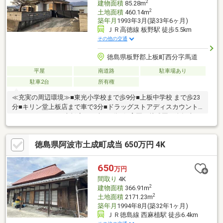
2
建物面積
85.28m
2
土地面積
460.14m
築年月
1993年3月(築33年6ヶ月)
ＪＲ高徳線 板野駅 徒歩5.5km
その他の交通
徳島県板野郡上板町西分字馬道
平屋
南道路
駐車場あり
駐車2台
所有権
≪充実の周辺環境≫■東光小学校まで歩9分■上板中学校 まで歩23
分■キリン堂上板店まで車で3分■ドラッグストアディスカウント
ドラッグコスモス上板店まで車で5分■保育園・幼稚園も自転車5
分圏内に多数■スーパー・ドラッグストア・コンビニ・病院まで
車で5分圏内
徳島県阿波市土成町成当 650万円 4K
650
万円
間取り
4K
2
建物面積
366.91m
2
土地面積
2171.23m
築年月
1994年8月(築32年1ヶ月)
ＪＲ徳島線 西麻植駅 徒歩6.4km