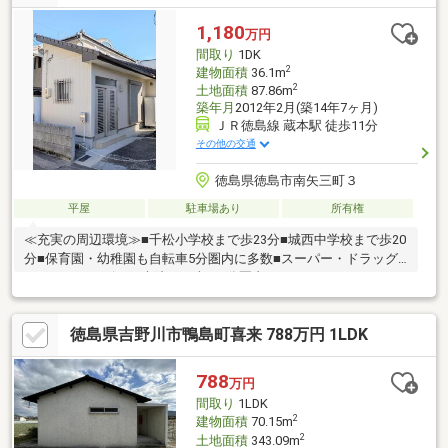
1,180
万円
間取り
1DK
2
建物面積
36.1m
2
土地面積
87.86m
築年月
2012年2月(築14年7ヶ月)
ＪＲ徳島線 蔵本駅 徒歩11分
その他の交通
徳島県徳島市南矢三町３
平屋
駐車場あり
所有権
≪充実の周辺環境≫■千松小学校まで歩23分■城西中学校まで歩20
分■保育園・幼稚園も自転車5分圏内に多数■スーパー・ドラッグ
ストア・コンビニ・病院まで車で5分圏内
徳島県吉野川市鴨島町喜来 788万円 1LDK
788
万円
間取り
1LDK
2
建物面積
70.15m
2
土地面積
343.09m