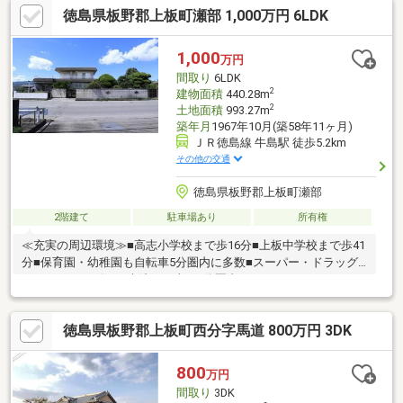
徳島県板野郡上板町瀬部 1,000万円 6LDK
1,000
万円
間取り
6LDK
2
建物面積
440.28m
2
土地面積
993.27m
築年月
1967年10月(築58年11ヶ月)
ＪＲ徳島線 牛島駅 徒歩5.2km
その他の交通
徳島県板野郡上板町瀬部
2階建て
駐車場あり
所有権
≪充実の周辺環境≫■高志小学校まで歩16分■上板中学校まで歩41
分■保育園・幼稚園も自転車5分圏内に多数■スーパー・ドラッグ
ストア・コンビニ・病院まで車で5分圏内
徳島県板野郡上板町西分字馬道 800万円 3DK
800
万円
間取り
3DK