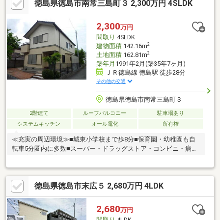
徳島県徳島市南常三島町３ 2,300万円 4SLDK
2,300
万円
間取り
4SLDK
2
建物面積
142.16m
2
土地面積
162.81m
築年月
1991年2月(築35年7ヶ月)
ＪＲ徳島線 徳島駅 徒歩28分
その他の交通
徳島県徳島市南常三島町３
2階建て
ルーフバルコニー
駐車場あり
システムキッチン
オール電化
所有権
≪充実の周辺環境≫■城東小学校まで歩8分■保育園・幼稚園も自
転車5分圏内に多数■スーパー・ドラッグストア・コンビニ・病院
まで車で5分圏内
徳島県徳島市末広５ 2,680万円 4LDK
2,680
万円
間取り
4LDK