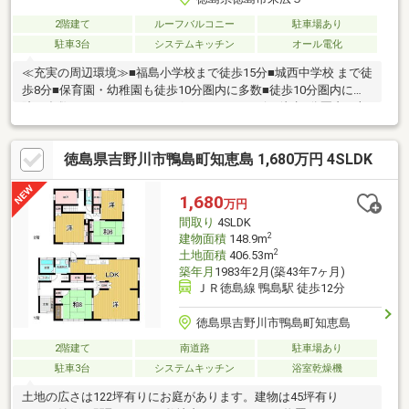
2階建て
ルーフバルコニー
駐車場あり
駐車3台
システムキッチン
オール電化
≪充実の周辺環境≫■福島小学校まで徒歩15分■城西中学校 まで徒
歩8分■保育園・幼稚園も徒歩10分圏内に多数■徒歩10分圏内に病
院も多数■スーパー・ドラッグストア・コンビニ徒歩5分圏内≪収
納豊富な住みやすい間取り≫■収納豊富な4LDK■車2台駐車可
■LDK16帖+和室4.5帖■全室収納付■雨でも安心のインナーバルコ
徳島県吉野川市鴨島町知恵島 1,680万円 4SLDK
ニー≪安心の住宅性能≫■高断熱×耐震等級3×低価格の新築住宅!■
住宅性能表示制度7項目で最高等級取得!■地盤保証＋建物保証有■
定期点検付でアフターサービス充実♪本日ご案内可能です♪
1,680
万円
間取り
4SLDK
2
建物面積
148.9m
2
土地面積
406.53m
築年月
1983年2月(築43年7ヶ月)
ＪＲ徳島線 鴨島駅 徒歩12分
徳島県吉野川市鴨島町知恵島
2階建て
南道路
駐車場あり
駐車3台
システムキッチン
浴室乾燥機
土地の広さは122坪有りにお庭があります。建物は45坪有り