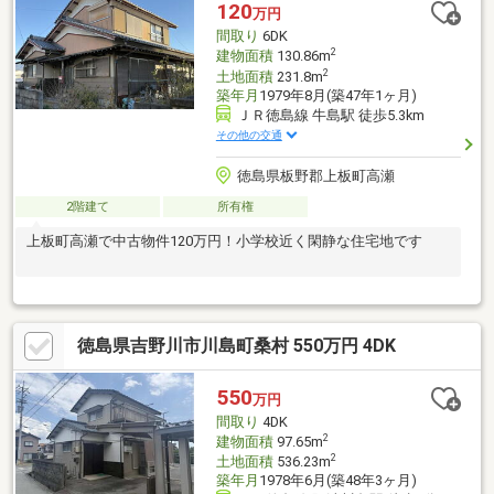
120
万円
間取り
6DK
2
建物面積
130.86m
2
土地面積
231.8m
築年月
1979年8月(築47年1ヶ月)
ＪＲ徳島線 牛島駅 徒歩5.3km
その他の交通
徳島県板野郡上板町高瀬
2階建て
所有権
上板町高瀬で中古物件120万円！小学校近く閑静な住宅地です
徳島県吉野川市川島町桑村 550万円 4DK
550
万円
間取り
4DK
2
建物面積
97.65m
2
土地面積
536.23m
築年月
1978年6月(築48年3ヶ月)