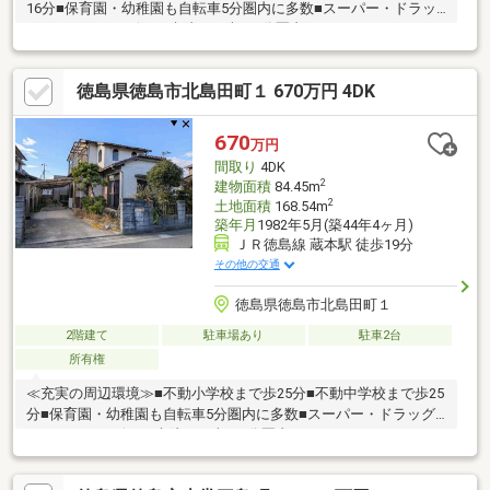
16分■保育園・幼稚園も自転車5分圏内に多数■スーパー・ドラッ
グストア・コンビニ・病院まで車で5分圏内
徳島県徳島市北島田町１ 670万円 4DK
670
万円
間取り
4DK
2
建物面積
84.45m
2
土地面積
168.54m
築年月
1982年5月(築44年4ヶ月)
ＪＲ徳島線 蔵本駅 徒歩19分
その他の交通
徳島県徳島市北島田町１
2階建て
駐車場あり
駐車2台
所有権
≪充実の周辺環境≫■不動小学校まで歩25分■不動中学校まで歩25
分■保育園・幼稚園も自転車5分圏内に多数■スーパー・ドラッグ
ストア・コンビニ・病院まで車で5分圏内