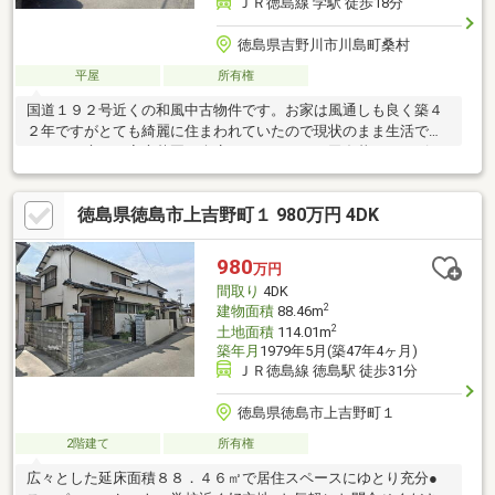
ＪＲ徳島線 学駅 徒歩18分
徳島県吉野川市川島町桑村
平屋
所有権
国道１９２号近くの和風中古物件です。お家は風通しも良く築４
２年ですがとても綺麗に住まわれていたので現状のまま生活でき
ます。お庭には家庭菜園と倉庫がありますので田舎暮らしにピッ
タリの物件です！現在は空家になっておりますのでお気軽にお問
い合わせください
徳島県徳島市上吉野町１ 980万円 4DK
980
万円
間取り
4DK
2
建物面積
88.46m
2
土地面積
114.01m
築年月
1979年5月(築47年4ヶ月)
ＪＲ徳島線 徳島駅 徒歩31分
徳島県徳島市上吉野町１
2階建て
所有権
広々とした延床面積８８．４６㎡で居住スペースにゆとり充分●