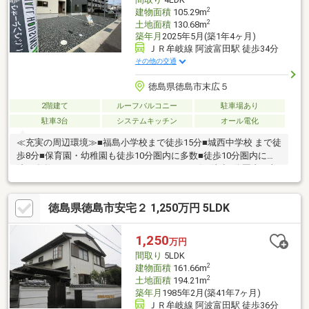
2
建物面積
105.29m
2
土地面積
130.68m
築年月
2025年5月(築1年4ヶ月)
ＪＲ牟岐線 阿波富田駅 徒歩34分
その他の交通
徳島県徳島市末広５
2階建て
ルーフバルコニー
駐車場あり
駐車3台
システムキッチン
オール電化
≪充実の周辺環境≫■福島小学校まで徒歩15分■城西中学校 まで徒
歩8分■保育園・幼稚園も徒歩10分圏内に多数■徒歩10分圏内に病
院も多数■スーパー・ドラッグストア・コンビニ徒歩5分圏内≪収
納豊富な住みやすい間取り≫■収納豊富な4LDK■車2台駐車可
■LDK16帖+和室4.5帖■全室収納付■雨でも安心のインナーバルコ
徳島県徳島市安宅２ 1,250万円 5LDK
ニー≪安心の住宅性能≫■高断熱×耐震等級3×低価格の新築住宅!■
住宅性能表示制度7項目で最高等級取得!■地盤保証＋建物保証有■
定期点検付でアフターサービス充実♪本日ご案内可能です♪
1,250
万円
間取り
5LDK
2
建物面積
161.66m
2
土地面積
194.21m
築年月
1985年2月(築41年7ヶ月)
ＪＲ牟岐線 阿波富田駅 徒歩36分