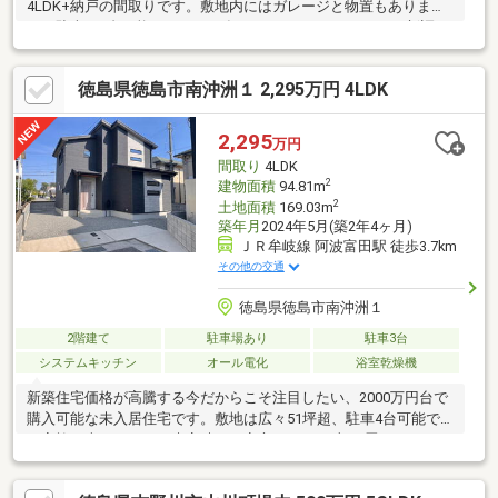
4LDK+納戸の間取りです。敷地内にはガレージと物置もありま
す。駐車は3台可能です。2026年8月リフォーム（キッチン新調、
クロス貼替、照明新調、建具新調、フロア、和室壁塗替え、畳表
替え、障子・襖貼替え、トイレ新調、ユニットバス新調、洗面台
徳島県徳島市南沖洲１ 2,295万円 4LDK
新調、トイレ増設、網戸張替え、コンセント・スイッチ新調、美
装、塗装、草・庭木剪定、駐車場拡張）コスモス鴨島店まで1298
ｍ、ザ・ビッグ鴨島店まで1153ｍ、キリン堂鴨島店まで1300ｍ、
2,295
万円
ラ・ムー鴨島店まで1440ｍ、マルナカ鴨島店まで1576ｍの立地で
間取り
4LDK
す。
2
建物面積
94.81m
2
土地面積
169.03m
築年月
2024年5月(築2年4ヶ月)
ＪＲ牟岐線 阿波富田駅 徒歩3.7km
その他の交通
徳島県徳島市南沖洲１
2階建て
駐車場あり
駐車3台
システムキッチン
オール電化
浴室乾燥機
新築住宅価格が高騰する今だからこそ注目したい、2000万円台で
購入可能な未入居住宅です。敷地は広々51坪超、駐車4台可能で
ご家族の車はもちろん来客時にも安心。3LDKに加え畳コーナーを
備え、リビングと一体利用することでさらに開放感のある空間を
実現しています。シューズクロークやリビング収納、洗面脱衣室