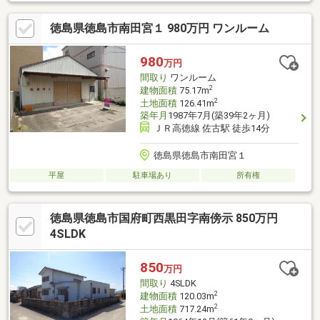
分は無理かも…」という方ほどご相談ください！▼審査通過例・
年収300万＋車ローン／勤続1年→通過・年収260万／シングル／
徳島県徳島市南田宮１ 980万円 ワンルーム
カード残債→通過・転職4ヶ月／頭金0→通過・自営業2年目→補
足資料＆補足説明で通過・パート3年目/年収180万円→承無理な営
業はいたしません。通る方法を一緒に探します。087-810-3147／
980
万円
【見学予約】からも受付中
間取り
ワンルーム
2
建物面積
75.17m
2
土地面積
126.41m
築年月
1987年7月(築39年2ヶ月)
ＪＲ高徳線 佐古駅 徒歩14分
徳島県徳島市南田宮１
平屋
駐車場あり
所有権
徳島県徳島市国府町西黒田字南傍示 850万円
4SLDK
850
万円
間取り
4SLDK
2
建物面積
120.03m
2
土地面積
717.24m