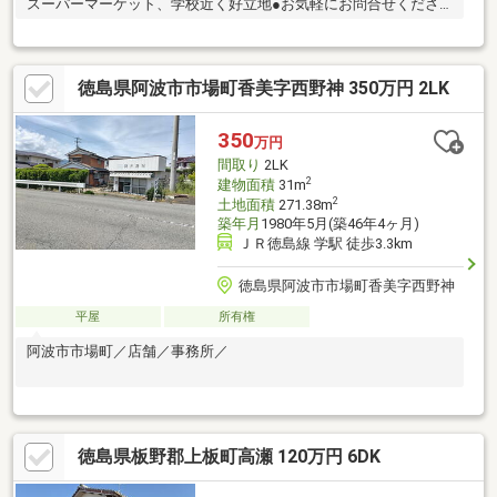
スーパーマーケット、学校近く好立地●お気軽にお問合せくださ
い●
徳島県阿波市市場町香美字西野神 350万円 2LK
350
万円
間取り
2LK
2
建物面積
31m
2
土地面積
271.38m
築年月
1980年5月(築46年4ヶ月)
ＪＲ徳島線 学駅 徒歩3.3km
徳島県阿波市市場町香美字西野神
平屋
所有権
阿波市市場町／店舗／事務所／
徳島県板野郡上板町高瀬 120万円 6DK