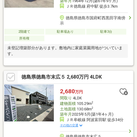
築年月
1964年12月(築61年9ヶ月)
ＪＲ徳島線 府中駅 徒歩3.7km
徳島県徳島市国府町西黒田字南傍
示
2階建て
駐車場あり
駐車3台
所有権
未登記増築部分があります。敷地内に家庭菜園用地がついていま
す。
徳島県徳島市末広５ 2,680万円 4LDK
2,680
万円
間取り
4LDK
2
建物面積
105.29m
2
土地面積
130.68m
築年月
2025年5月(築1年4ヶ月)
ＪＲ牟岐線 阿波富田駅 徒歩34分
その他の交通
徳島県徳島市末広５