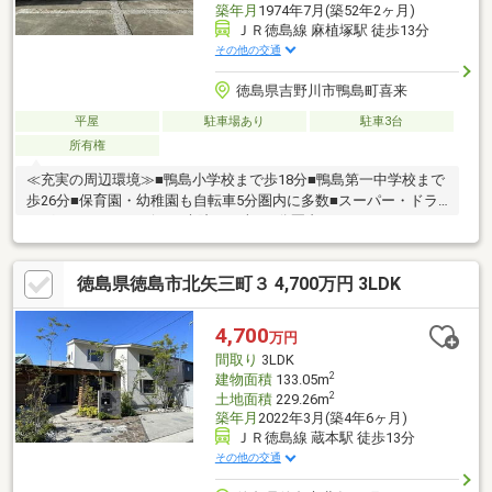
築年月
1974年7月(築52年2ヶ月)
ＪＲ徳島線 麻植塚駅 徒歩13分
その他の交通
徳島県吉野川市鴨島町喜来
平屋
駐車場あり
駐車3台
所有権
≪充実の周辺環境≫■鴨島小学校まで歩18分■鴨島第一中学校まで
歩26分■保育園・幼稚園も自転車5分圏内に多数■スーパー・ドラ
ッグストア・コンビニ・病院まで車で5分圏内
徳島県徳島市北矢三町３ 4,700万円 3LDK
4,700
万円
間取り
3LDK
2
建物面積
133.05m
2
土地面積
229.26m
築年月
2022年3月(築4年6ヶ月)
ＪＲ徳島線 蔵本駅 徒歩13分
その他の交通