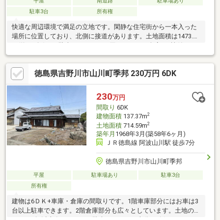
平屋
南道路
駐車場あり
駐車3台
所有権
快適な周辺環境で満足の立地です。閑静な住宅街から一本入った
場所に位置しており、北側に接道があります。土地面積は1473.86
㎡(約446坪)あり駐車スペースには困りません。倉庫が2棟付いて
いる為、荷物の多い方も安心です。建物は2020年に建築された築
浅の1LDKの物件です。東側には農地もあり家庭菜園も楽しめま
徳島県吉野川市山川町季邦 230万円 6DK
す。阿波山川駅まで徒歩6分(468ｍ)、高越小学校まで徒歩24分
(1922ｍ)の立地です。ご希望があれば倉庫内の農機具もそのまま
お引渡し可能です。
230
万円
間取り
6DK
2
建物面積
137.37m
2
土地面積
714.59m
築年月
1968年3月(築58年6ヶ月)
ＪＲ徳島線 阿波山川駅 徒歩7分
徳島県吉野川市山川町季邦
平屋
駐車場あり
駐車3台
所有権
建物は6ＤＫ+車庫・倉庫の間取りです。1階車庫部分にはお車は3
台以上駐車できます。2階倉庫部分も広々としています。土地の広
さは216坪以上有りますので駐車スペースも十分に確保されてい