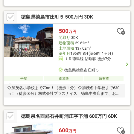
ます。また日当たりも良好です。建物の築年数は経過しています
が水洗トイレとなっています。マルナカ山川店まで徒歩11分
徳島県徳島市庄町５ 500万円 3DK
（826ｍ）、くすりのレディ山川店まで徒歩13分（975ｍ）、高超
小学校まで徒歩24分（1881ｍ）、山川中学校まで徒歩19分（1458
ｍ）、阿波山川駅まで徒歩7分（488ｍ）の立地です。
500
万円
間取り
3DK
2
建物面積
59.62m
2
土地面積
137.02m
築年月
1968年8月(築58年1ヶ月)
ＪＲ徳島線 鮎喰駅 徒歩7分
徳島県徳島市庄町５
平屋
南道路
所有権
◇加茂名小学校まで70ｍ！（徒歩１分）◇加茂名中学校まで630
ｍ！（徒歩８分）株式会社プラスナイス 徳島中央店まで、お気
軽にご連絡ください！
徳島県名西郡石井町浦庄字下浦 600万円 6DK
600
万円