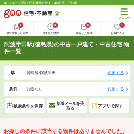
NTTグループ運営の不動産総合サイト goo住宅・不動産
1
0
0
0
最近検索した条件
最近見た物件
保存した条件
お気に入り
阿波半田駅(徳島県)の中古一戸建て・中古住宅 物
件一覧
駅
変更する
徳島線/阿波半田
条件
変更する
指定なし
新着メールを受
検索条件を保存
アプリで探す
取る
お探しの条件に該当する物件はありませんでした。