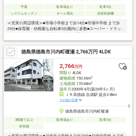
平屋
駐車場あり
駐車3台
システムキッチン
オール電化
浴室乾燥機
≪充実の周辺環境≫■市場小学校まで歩14分■市場中学校 まで歩
29分■保育園・幼稚園も自転車5分圏内に多数■スーパー・ドラッ
グストア・コンビニ・病院まで車で5分圏内
徳島県徳島市川内町榎瀬 2,766万円 4LDK
2,766
万円
間取り
4LDK
2
建物面積
150.36m
2
土地面積
170.68m
築年月
2000年4月(築26年5ヶ月)
ＪＲ高徳線 吉成駅 徒歩3.8km
その他の交通
徳島県徳島市川内町榎瀬
3階建て以上
駐車場あり
駐車3台
所有権
≪充実の周辺環境≫■川内北小学校まで歩23分■川内中学校 まで歩