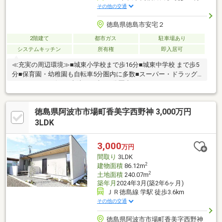
その他の交通
徳島県徳島市安宅２
2階建て
都市ガス
駐車場あり
システムキッチン
所有権
即入居可
≪充実の周辺環境≫■城東小学校まで歩16分■城東中学校 まで歩5
分■保育園・幼稚園も自転車5分圏内に多数■スーパー・ドラッグ
ストア・コンビニ・病院まで車で5分圏内
徳島県阿波市市場町香美字西野神 3,000万円
3LDK
3,000
万円
間取り
3LDK
2
建物面積
86.12m
2
土地面積
240.07m
築年月
2024年3月(築2年6ヶ月)
ＪＲ徳島線 学駅 徒歩3.6km
その他の交通
徳島県阿波市市場町香美字西野神