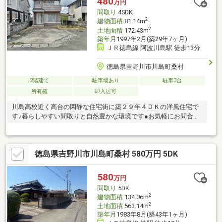
480
万円
間取り
4SDK
2
建物面積
81.14m
2
土地面積
172.43m
築年月
1997年2月(築29年7ヶ月)
ＪＲ徳島線 阿波川島駅 徒歩13分
徳島県吉野川市川島町桑村
2階建て
駐車場あり
駐車3台
所有権
即入居可
川島高校近く高台の閑静な住宅街に築２９年４ＤＫの洋風住宅で
す♪暮らしやすい間取りと自然豊かな環境です●お気軽にお問合せ
ください●
徳島県吉野川市川島町桑村 580万円 5DK
580
万円
間取り
5DK
2
建物面積
134.06m
2
土地面積
563.14m
築年月
1983年8月(築43年1ヶ月)