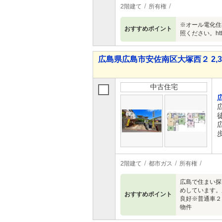
2階建て
所有権
※オール電化住
おすすめポイント
照ください。https:/
広島県広島市安佐南区大塚西２ 2,38
中古住宅
2階建て
都市ガス
所有権
広島で住まい探
めしています。
おすすめポイント
良好※普通車２
物件