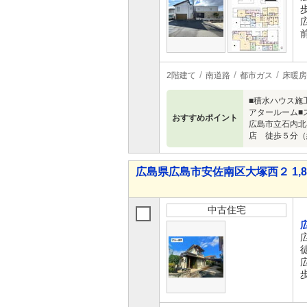
前
2階建て
南道路
都市ガス
床暖房
■積水ハウス施
アタールーム■
おすすめポイント
広島市立石内北
店 徒歩５分（
広島県広島市安佐南区大塚西２ 1,88
中古住宅