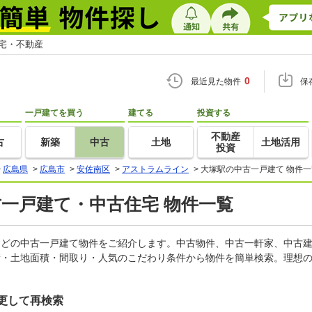
住宅・不動産
0
最近見た物件
保
一戸建てを買う
建てる
投資する
不動産
古
新築
中古
土地
土地活用
投資
>
広島県
>
広島市
>
安佐南区
>
アストラムライン
>
大塚駅の中古一戸建て 物件一
古一戸建て・中古住宅 物件一覧
家などの中古一戸建て物件をご紹介します。中古物件、中古一軒家、中古
積・土地面積・間取り・人気のこだわり条件から物件を簡単検索。理想の
更して再検索