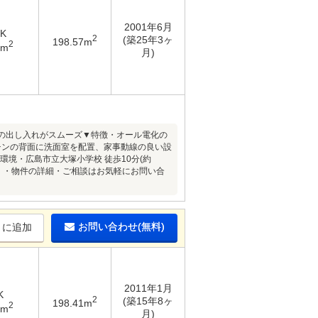
2001年6月
DK
2
(築25年3ヶ
198.57m
2
7m
月)
車の出し入れがスムーズ▼特徴・オール電化の
チンの背面に洗面室を配置、家事動線の良い設
環境・広島市立大塚小学校 徒歩10分(約
━・・・物件の詳細・ご相談はお気軽にお問い合
お問い合わせ(無料)
りに追加
2011年1月
K
2
(築15年8ヶ
198.41m
2
5m
月)