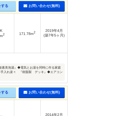
をする
お問い合わせ(無料)
DK
2019年4月
2
171.78m
2
(築7年5ヶ月)
1m
酸素美泡湯』◆電気とお湯を同時に作る家庭
お手入れ楽々 『樹脂製 デッキ』◆エアコン
をする
お問い合わせ(無料)
2014年2月