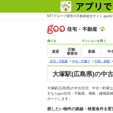
NTTグループ運営の不動産総合サイト goo
借りる
マンションを買う
店舗･
賃貸
新築
中
事業用
住宅・不動産
>
中古一戸建て
>
中国・四国
大塚駅(広島県)の中
大塚駅(広島県)の中古住宅、中古一軒
すならgoo住宅・不動産。価格・建物面
ポートします。
探したい物件の路線・検索条件を変