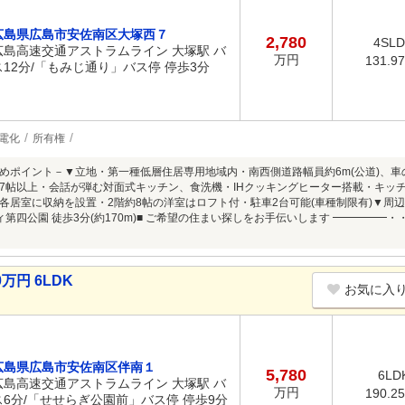
広島県広島市安佐南区大塚西７
2,780
4SL
広島高速交通アストラムライン 大塚駅 バ
万円
131.9
ス12分/「もみじ通り」バス停 停歩3分
電化
所有権
めポイント－▼立地・第一種低層住居専用地域内・南西側道路幅員約6m(公道)、
7帖以上・会話が弾む対面式キッチン、食洗機・IHクッキングヒーター搭載・キッ
各居室に収納を設置・2階約8帖の洋室はロフト付・駐車2台可能(車種制限有)▼周辺
ティ第四公園 徒歩3分(約170m)■ ご希望の住まい探しをお手伝いします ━━━━
万円 6LDK
お気に入
広島県広島市安佐南区伴南１
5,780
6LD
広島高速交通アストラムライン 大塚駅 バ
万円
190.2
ス6分/「せせらぎ公園前」バス停 停歩9分