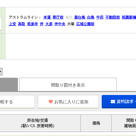
アストラムライン：
本通
県庁前
城北
新白島
白島
牛田
不動院前
祇園新
上安
高取
長楽寺
伴
大原
伴中央
大塚
広域公園前
間取り図付き表示
お気に入りに追加
資料請求
所在地/交通
間取
価格
（駅/バス 所要時間）
建物面