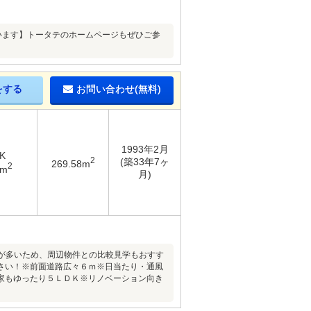
ています】トータテのホームページもぜひご参
をする
お問い合わせ(無料)
1993年2月
K
2
(築33年7ヶ
269.58m
2
4m
月)
とが多いため、周辺物件との比較見学もおすす
さい！※前面道路広々６ｍ※日当たり・通風
家もゆったり５ＬＤＫ※リノベーション向き