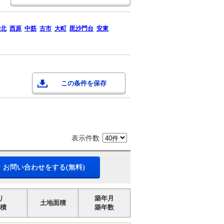
橋北
西原
中筋
古市
大町
毘沙門台
安東
この条件を保存
表示件数
・お問い合わせをする(無料)
り
築年月
土地面積
積
築年数