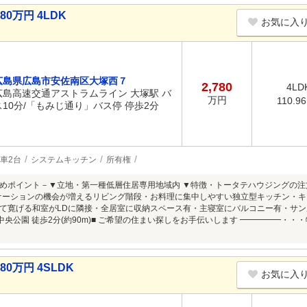
0万円 4LDK
お気に入
広島県広島市安佐南区大塚西７
2,780
4LD
広島高速交通アストラムライン 大塚駅 バ
万円
110.9
ス10分/「もみじ通り」バス停 停歩2分
車2台
システムキッチン
所有権
めポイント－▼立地・第一種低層住居専用地域内 ▼特徴・トータテハウジングの
ケーションの機会が増えるリビング階段・お料理に集中しやすい独立型キッチン・
て寛げる和室がLDに隣接・全居室に収納スペース有・主寝室にバルコニー有・サンル
中央公園 徒歩2分(約90m)■ ご希望の住まい探しをお手伝いします ━━━━━・
0万円 4SLDK
お気に入