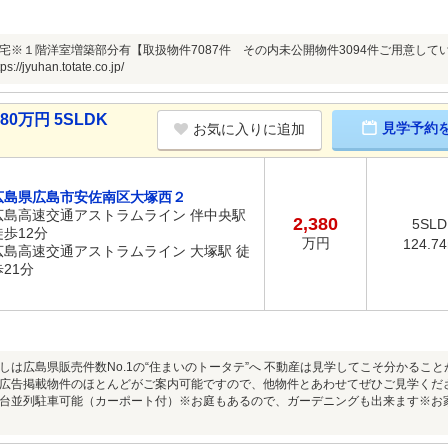
宅※１階洋室増築部分有【取扱物件7087件 その内未公開物件3094件ご用意し
/jyuhan.totate.co.jp/
0万円 5SLDK
見学予約
お気に入りに追加
広島県広島市安佐南区大塚西２
広島高速交通アストラムライン 伴中央駅
2,380
5SLD
徒歩12分
万円
124.7
広島高速交通アストラムライン 大塚駅 徒
歩21分
しは広島県販売件数No.1の“住まいのトータテ”へ 不動産は見学してこそ分かるこ
広告掲載物件のほとんどがご案内可能ですので、他物件とあわせてぜひご見学くだ
台並列駐車可能（カーポート付）※お庭もあるので、ガーデニングも出来ます※お