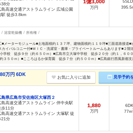
1億3,000
5SL
歩38分
395.5
万円
広島高速交通アストラムライン 広域公園
駅 徒歩3.8km
浴室乾燥機
所有権
工■メーターモジュール■土地面積約１３７坪、建物面積約１１９坪■三面道路接道■
スカイバルコニー付■ＷＩＣ・洗濯室・書庫・プライベートルームもあります■２階
小学校 徒歩９分（約６５０ｍ）■広島市立大塚中学校 徒歩２０分（約１，６０
約３５０ｍ）■こころはるか保育園 徒歩７分（約５００ｍ）■広島銀行西風新都支
0万円 6DK
見学予約
お気に入りに追加
広島県広島市安佐南区大塚西２
広島高速交通アストラムライン 伴中央駅
1,880
6D
徒歩11分
万円
77m
広島高速交通アストラムライン 大塚駅 徒
歩21分