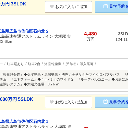
万円 3SLDK
見学予約
お気に入りに追加
広島県広島市佐伯区石内北２
4,480
3SL
広島高速交通アストラムライン 大塚駅 徒
万円
124.1
3.6km
ー
駐車場あり
駐車2台
浴室乾燥機
所有権
即入居可
『軽量鉄骨造』◆保湿効果・温浴効果・洗浄力をそなえたマイクロバブルバス 『
テム 『エネファーム』◆４ｍ×３ｍのワイドな 『ルーフバルコニー』◆お庭に
空調システム』◆太陽光発電 3.7ｋw
00万円 5SLDK
見学予約
お気に入りに追加
広島県広島市佐伯区石内北１
広島高速交通アストラムライン 大塚駅 徒