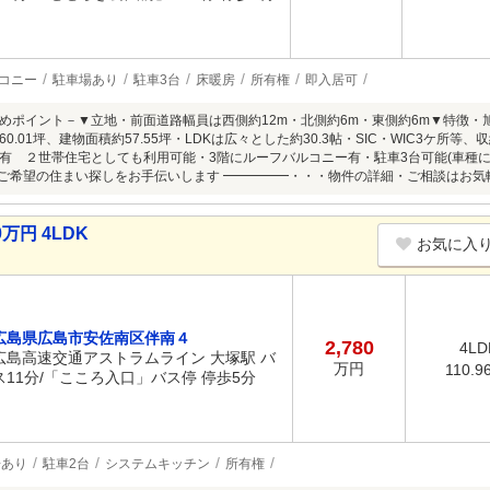
コニー
駐車場あり
駐車3台
床暖房
所有権
即入居可
めポイント－▼立地・前面道路幅員は西側約12m・北側約6m・東側約6m▼特徴
0.01坪、建物面積約57.55坪・LDKは広々とした約30.3帖・SIC・WIC3ケ所等
有 ２世帯住宅としても利用可能・3階にルーフバルコニー有・駐車3台可能(車種による
 ご希望の住まい探しをお手伝いします ━━━━━・・・物件の詳細・ご相談はお
万円 4LDK
お気に入
広島県広島市安佐南区伴南４
2,780
4LD
広島高速交通アストラムライン 大塚駅 バ
万円
110.9
ス11分/「こころ入口」バス停 停歩5分
場あり
駐車2台
システムキッチン
所有権