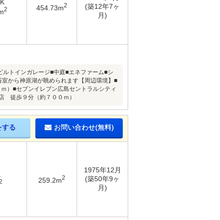
DK
2
(築12年7ヶ
454.73m
2
m
月)
ビルトインガレージ■中庭■エネファーム■シ
浴室から神原湖が眺められます【周辺環境】■
０ｍ）■セブンイレブン広島セントラルシティ
店 徒歩９分（約７００ｍ）
をする
お問い合わせ(無料)
1975年12月
K
2
(築50年9ヶ
259.2m
2
月)