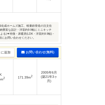
・旭化成ホームズ施工、軽量鉄骨造の注文住
、収納豊富な設計・洋室約9.9帖にミニキッチ
)▼特徴・床暖房(LDK・洋室約9.9帖)・
気軽にお問い合わせください。
お問い合わせ(無料)
りに追加
2005年6月
K
2
(築21年3ヶ
171.39m
2
6m
月)