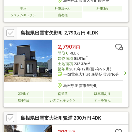
島根県出雲市大社町修理免
平屋
駐車場あり
駐車3台
システムキッチン
所有権
島根県出雲市矢野町 2,790万円 4LDK
2,790
万円
間取り
4LDK
2
建物面積
85.91m
2
土地面積
232.32m
築年月
2018年12月(築7年9ヶ月)
一畑電車大社線 遙堪駅 徒歩16分
島根県出雲市矢野町
2階建て
南道路
駐車場あり
駐車3台
システムキッチン
オール電化
島根県出雲市大社町鷺浦 200万円 4DK
200