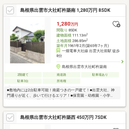
島根県出雲市大社町杵築南 1,280万円 8SDK
1,280
万円
間取り
8SDK
2
建物面積
111.13m
2
土地面積
286.85m
築年月
1961年2月(築65年7ヶ月)
一畑電車大社線 出雲大社前駅 徒歩
8分
島根県出雲市大社町杵築南
2階建て
南道路
駐車場あり
駐車3台
所有権
■敷地内には2台駐車可能！南庭つきの一戸建て！■出雲大社、神
門通りが近く、歩いて行けるエリア！■保育園・幼稚園・小学
校・中学校が1km圏内で子育て世帯にもおすすめの立地。■バスや
電車も利用しやすい距離にあり、通勤通学にも便利な立地。■ラ
ピタ大社店まで277ｍの距離です！
島根県出雲市大社町杵築西 450万円 7SDK