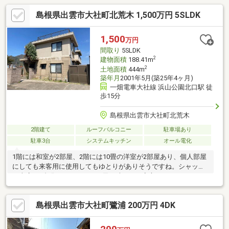
島根県出雲市大社町北荒木 1,500万円 5SLDK
1,500
万円
間取り
5SLDK
2
建物面積
188.41m
2
土地面積
444m
築年月
2001年5月(築25年4ヶ月)
一畑電車大社線 浜山公園北口駅 徒
歩15分
島根県出雲市大社町北荒木
2階建て
ルーフバルコニー
駐車場あり
駐車3台
システムキッチン
オール電化
1階には和室が2部屋、2階には10畳の洋室が2部屋あり、個人部屋
にしても来客用に使用してもゆとりがありそうですね。シャッタ
ー車庫が3台分ありますので雨天の時なども安心です。
島根県出雲市大社町鷺浦 200万円 4DK