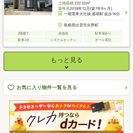
2
土地面積
232.32m
築年月
2018年12月(築7年9ヶ月)
一畑電車大社線 遙堪駅 徒歩16分
島根県出雲市矢野町
2階建て
南道路
駐車場あり
駐車2台
システムキッチン
オール電化
もっと見る
お気に入り物件一覧を見る