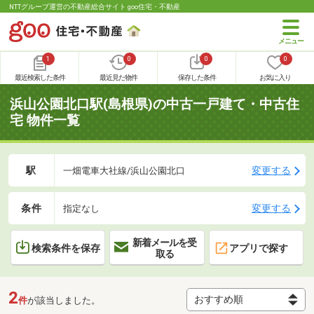
NTTグループ運営の不動産総合サイト goo住宅・不動産
1
0
0
0
最近検索した条件
最近見た物件
保存した条件
お気に入り
浜山公園北口駅(島根県)の中古一戸建て・中古住
宅 物件一覧
駅
変更する
一畑電車大社線/浜山公園北口
条件
変更する
指定なし
新着メールを受
検索条件を保存
アプリで探す
取る
2
件
が該当しました。