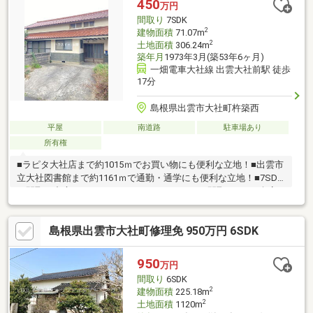
450
万円
間取り
7SDK
2
建物面積
71.07m
2
土地面積
306.24m
築年月
1973年3月(築53年6ヶ月)
一畑電車大社線 出雲大社前駅 徒歩
17分
島根県出雲市大社町杵築西
平屋
南道路
駐車場あり
所有権
■ラピタ大社店まで約1015ｍでお買い物にも便利な立地！■出雲市
立大社図書館まで約1161ｍで通勤・通学にも便利な立地！■7SDK
の間取で中庭もありますのでゆったりしている間取です。■倉庫
もあり沢山の荷物の収納も可能です。
島根県出雲市大社町修理免 950万円 6SDK
950
万円
間取り
6SDK
2
建物面積
225.18m
2
土地面積
1120m