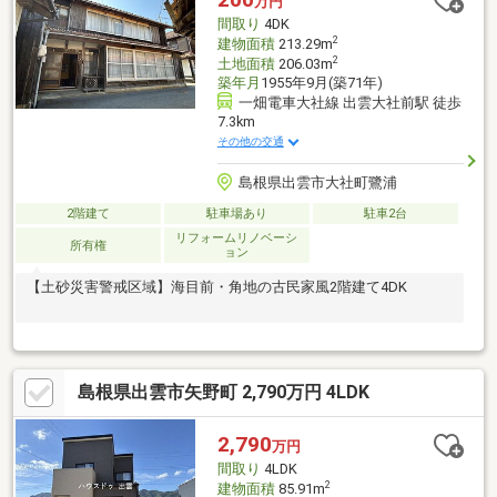
万円
間取り
4DK
2
建物面積
213.29m
2
土地面積
206.03m
築年月
1955年9月(築71年)
一畑電車大社線 出雲大社前駅 徒歩
7.3km
その他の交通
島根県出雲市大社町鷺浦
2階建て
駐車場あり
駐車2台
リフォームリノベーシ
所有権
ョン
【土砂災害警戒区域】海目前・角地の古民家風2階建て4DK
島根県出雲市矢野町 2,790万円 4LDK
2,790
万円
間取り
4LDK
2
建物面積
85.91m