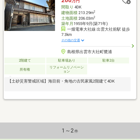
200
万円
間取り
4DK
2
建物面積
213.29m
2
土地面積
206.03m
築年月
1955年9月(築71年)
一畑電車大社線 出雲大社前駅 徒歩
7.3km
その他の交通
島根県出雲市大社町鷺浦
2階建て
駐車場あり
駐車2台
リフォームリノベーシ
所有権
ョン
【土砂災害警戒区域】海目前・角地の古民家風2階建て4DK
1～2
件