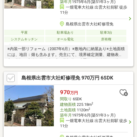
築年月
1975年6月(築51年3ヶ月)
一畑電車大社線 出雲大社前駅 徒歩
11分
島根県出雲市大社町修理免
平屋
駐車場あり
駐車3台
システムキッチン
オール電化
所有権
※内装一部リフォーム（2007年6月）※敷地内に納屋あり※土地面積
には、地目：畑も含みます。売主にて、境界確定測量、建物表題
変更登記、農地転用、地目変更登記及び残置物処分後にお引渡
し。◆出雲市立荒木小学校 徒歩18分◆出雲市立大社中学校 徒
歩14分買いたい家がある住みたい家にするLIXIL不動産ショップ
島根県出雲市大社町修理免 970万円 6SDK
■■■━━━━━━━━物件見学のご希望はお気軽にお申し付けく
ださい！ TEL：0853-31-8980━━━━━━━━■■■
970
万円
間取り
6SDK
2
建物面積
225.18m
2
土地面積
1120m
築年月
1975年6月(築51年3ヶ月)
一畑電車大社線 出雲大社前駅 徒歩
11分