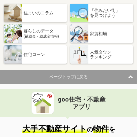
「住みたい街」
住まいのコラム
を見つけよう
暮らしのデータ
家賃相場
(補助金・助成金情報)
人気タウン
住宅ローン
ランキング
ページトップに戻る
goo住宅・不動産
アプリ
大手不動産サイト
物件
の
を