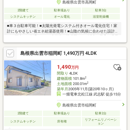
島根県出雲市高岡町
2階建て
駐車場あり
駐車3台
システムキッチン
オール電化
浴室乾燥機
■車３台駐車可能！■太陽光発電システム付きオール電化住宅！家
計にもやさしい省エネ給湯器使用！■山陰の気候に合わせた設計
で、夏涼しく冬温かい！■小学校・幼稚園が1km以内で子育て世帯
におすすめの立地！■ドラッグストア・書店・銀行が1km以内にあ
り、生活にも便利☆
島根県出雲市稲岡町 1,490万円 4LDK
1,490
万円
間取り
4LDK
2
建物面積
101.8m
2
土地面積
200.01m
築年月
2005年11月(築20年10ヶ月)
一畑電車北松江線 武志駅 徒歩15分
島根県出雲市稲岡町
2階建て
駐車場あり
駐車2台
リフォームリノベーシ
システムキッチン
所有権
ョン