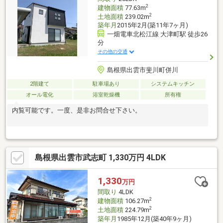
アで、生活に便利な立地！
2
建物面積
77.63m
2
土地面積
239.02m
築年月
2015年2月(築11年7ヶ月)
一畑電車北松江線 大津町駅 徒歩26
分
その他の交通
島根県出雲市斐川町併川
2階建て
駐車場あり
システムキッチン
オール電化
浴室乾燥機
所有権
内覧可能です。一度、是非お問合せ下さい。
島根県出雲市武志町 1,330万円 4LDK
1,330
万円
間取り
4LDK
2
建物面積
106.27m
2
土地面積
224.79m
築年月
1985年12月(築40年9ヶ月)