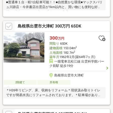
■普通車１台・軽1台駐車可能！！■自然豊かな環境■マックスバリ
ュ川跡店・今井書店出雲店が1km以内と、買い物にも便利な好立
地！■南向きLDKは日当たり良好！！■南庭あり！バーベキューや
ガーデニングなども楽しめそう☆■2019年3月リフォーム歴あり！
島根県出雲市大津町 300万円 6SDK
300
万円
間取り
6SDK
2
建物面積
153.04m
2
土地面積
182.7m
築年月
1962年2月(築64年7ヶ月)
一畑電車北松江線 出雲科学館パー
ク前駅 徒歩19分
島根県出雲市大津町
2階建て
所有権
＊H26年リビング、床、収納をリフォーム＊現状汲み取りトイレ
ですが簡易水洗にリフォームされております。＊駐車場がありま
せん。