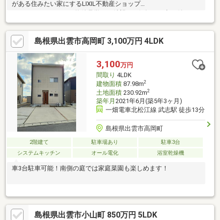
がある住みたい家にするLIXIL不動産ショップ
■■■━━━━━━━━物件見学のご希望はお気軽にお申し付けく
ださい！ TEL：0853-31-8980━━━━━━━━■■■
島根県出雲市高岡町 3,100万円 4LDK
3,100
万円
間取り
4LDK
2
建物面積
87.98m
2
土地面積
230.92m
築年月
2021年6月(築5年3ヶ月)
一畑電車北松江線 武志駅 徒歩13分
島根県出雲市高岡町
2階建て
駐車場あり
駐車3台
システムキッチン
オール電化
浴室乾燥機
車3台駐車可能！南側の庭では家庭菜園も楽しめます！
島根県出雲市小山町 850万円 5LDK