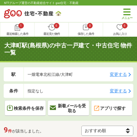
NTTグループ運営の不動産総合サイト goo住宅・不動産
1
0
0
0
最近検索した条件
最近見た物件
保存した条件
お気に入り
大津町駅(島根県)の中古一戸建て・中古住宅 物件
一覧
駅
変更する
一畑電車北松江線/大津町
条件
変更する
指定なし
新着メールを受
検索条件を保存
アプリで探す
取る
9
件
が該当しました。