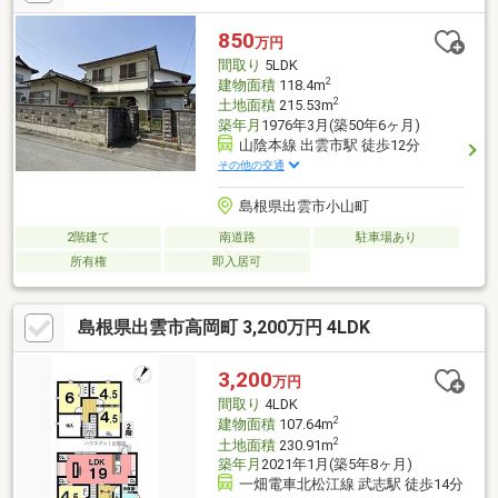
850
万円
間取り
5LDK
2
建物面積
118.4m
2
土地面積
215.53m
築年月
1976年3月(築50年6ヶ月)
山陰本線 出雲市駅 徒歩12分
その他の交通
島根県出雲市小山町
2階建て
南道路
駐車場あり
所有権
即入居可
島根県出雲市高岡町 3,200万円 4LDK
3,200
万円
間取り
4LDK
2
建物面積
107.64m
2
土地面積
230.91m
築年月
2021年1月(築5年8ヶ月)
一畑電車北松江線 武志駅 徒歩14分