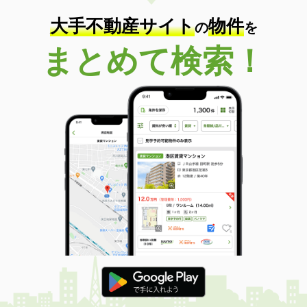
大手不動産サイト
物件
の
を
まとめて検索！