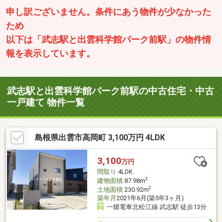
申し訳ございません。条件にあう物件が少なかった
ため
以下は「武志駅と出雲科学館パーク前駅」の物件情
報を表示しています。
武志駅と出雲科学館パーク前駅の中古住宅・中古
一戸建て 物件一覧
島根県出雲市高岡町 3,100万円 4LDK
3,100
万円
間取り
4LDK
2
建物面積
87.98m
2
土地面積
230.92m
築年月
2021年6月(築5年3ヶ月)
一畑電車北松江線 武志駅 徒歩13分