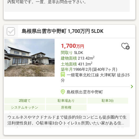
内覧可能です。一度、是非お問合せ下さい。
島根県出雲市中野町 1,700万円 5LDK
1,700
万円
間取り
5LDK
2
建物面積
213.42m
2
土地面積
431.2m
築年月
1986年2月(築40年7ヶ月)
一畑電車北松江線 大津町駅 徒歩25
分
島根県出雲市中野町
2階建て
駐車場あり
駐車3台
システムキッチン
所有権
ウェルネスやマクドナルドまで徒歩約5分コンビニも徒歩圏内で生
活利便性良好。◇駐車場3台◇トイレ3ヵ所買いたい家がある住み
たい家にするLIXIL不動産ショップ■■■━━━━━━━━物件見学
のご希望はお気軽にお申し付けください！ TEL：0853-31-