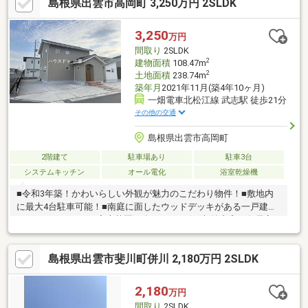
島根県出雲市高岡町 3,250万円 2SLDK
3,250
万円
間取り
2SLDK
2
建物面積
108.47m
2
土地面積
238.74m
築年月
2021年11月(築4年10ヶ月)
一畑電車北松江線 武志駅 徒歩21分
その他の交通
島根県出雲市高岡町
2階建て
駐車場あり
駐車3台
システムキッチン
オール電化
浴室乾燥機
■令和3年築！かわいらしい外観が魅力のこだわり物件！■敷地内
に最大4台駐車可能！■南庭に面したウッドデッキがある一戸建
て！ガーデニングや家庭菜園も楽しめます☆■収納充実！各居室
に収納あり！ウォークインクローゼット・ウォークスルークロー
ゼットは収納力＆便利さアップ！■洗面脱衣室はランドリールー
島根県出雲市斐川町併川 2,180万円 2SLDK
ムの機能も！雨の日や花粉の気になる季節にも外を気にせず洗濯
できます！■小上がりのたたみコーナー付き22帖のLDKは南向き♪
日当たり良好で明るい室内。■トイレ2か所！感染症対策にもおす
2,180
万円
すめの間取り！■商業施設やクリニックが1.5km圏内に充実のエリ
間取り
2SLDK