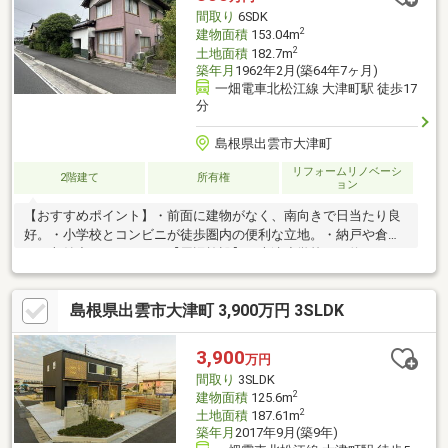
間取り
6SDK
2
建物面積
153.04m
2
土地面積
182.7m
築年月
1962年2月(築64年7ヶ月)
一畑電車北松江線 大津町駅 徒歩17
分
島根県出雲市大津町
リフォームリノベーシ
2階建て
所有権
ョン
【おすすめポイント】・前面に建物がなく、南向きで日当たり良
好。・小学校とコンビニが徒歩圏内の便利な立地。・納戸や倉庫
など収納力のあるおうち【周辺施設】・大津小学校まで約1400ｍ
（徒歩約18分）・第一中学校まで約900m（徒歩約12分）・ファ
ミリーマートJAいずも大津店まで約650m（徒歩約9分）・マック
島根県出雲市大津町 3,900万円 3SLDK
スバリュ塩冶店まで約2500ｍ（車で約5分）・出雲市役所まで約
3100ｍ（約8分）・一の谷公園 児童公園まで約1100ｍ（徒歩約
14分）
3,900
万円
間取り
3SLDK
2
建物面積
125.6m
2
土地面積
187.61m
築年月
2017年9月(築9年)