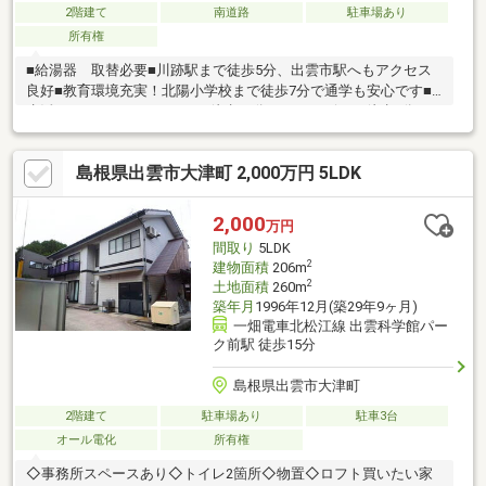
2階建て
南道路
駐車場あり
所有権
■給湯器 取替必要■川跡駅まで徒歩5分、出雲市駅へもアクセス
良好■教育環境充実！北陽小学校まで徒歩7分で通学も安心です■
生活のしやすさ！スーパー（徒歩11分）やコンビニ（徒歩2分）
が徒歩圏内に充実■新耐震基準対応■広々5LDK＋S！建物面積
186.82㎡、家族がのびのびの住空間駐車場も安心！カーポート付
島根県出雲市大津町 2,000万円 5LDK
きで最大3台分の駐車スペースを確保■リフォームで理想の暮らし
を実現！自分好みの住まいに仕上げるのも十分買いたい家がある
住みたい家にするＬＩＸＩＬ不動産ショップ
2,000
万円
■■■━━━━━━━━物件見学のご希望は TEL：0853-31-
間取り
5LDK
8980━━━━━━ ━━■■■
2
建物面積
206m
2
土地面積
260m
築年月
1996年12月(築29年9ヶ月)
一畑電車北松江線 出雲科学館パー
ク前駅 徒歩15分
島根県出雲市大津町
2階建て
駐車場あり
駐車3台
オール電化
所有権
◇事務所スペースあり◇トイレ2箇所◇物置◇ロフト買いたい家