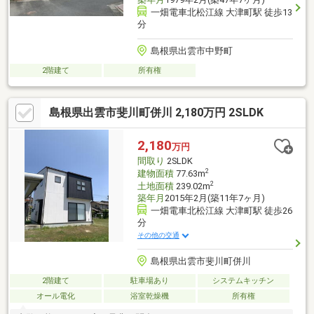
一畑電車北松江線 大津町駅 徒歩13
分
島根県出雲市中野町
2階建て
所有権
島根県出雲市斐川町併川 2,180万円 2SLDK
2,180
万円
間取り
2SLDK
2
建物面積
77.63m
2
土地面積
239.02m
築年月
2015年2月(築11年7ヶ月)
一畑電車北松江線 大津町駅 徒歩26
分
その他の交通
島根県出雲市斐川町併川
2階建て
駐車場あり
システムキッチン
オール電化
浴室乾燥機
所有権