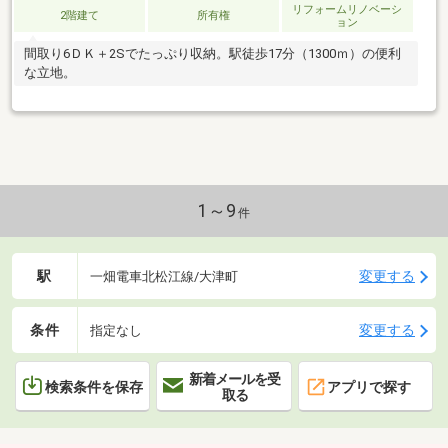
リフォームリノベーシ
2階建て
所有権
ョン
間取り6ＤＫ＋2Sでたっぷり収納。駅徒歩17分（1300ｍ）の便利
な立地。
1～9
件
駅
変更する
一畑電車北松江線/大津町
条件
変更する
指定なし
新着メールを受
検索条件を保存
アプリで探す
取る