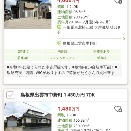
4,000
万円
間取り
2LDK
2
建物面積
96.5m
2
土地面積
208.26m
築年月
2019年12月(築6年9ヶ月)
一畑電車北松江線 大津町駅 徒歩9
分
島根県出雲市中野町
2階建て
南道路
駐車場あり
駐車3台
システムキッチン
所有権
■令和1年に建てられた中古戸建です。■敷地内に4台駐車可能！■
収納充実！2階にWICがありますので荷物がたくさん収納出来ま
す。■洗面室が1階と2階にもあります。■LDKは南向き。日当たり
良好で明るい室内。21帖以上でソファやダイニングテーブルを置
いてもゆったりの広さ！■トイレ2か所！感染症対策にもおすすめ
島根県出雲市中野町 1,480万円 7DK
の間取り！■グッディー 北部店まで約684ｍでお買い物にも便利な
立地！■島根県立中央病院まで約1813ｍで緊急の時にも安心な立
地ですね！
1,480
万円
間取り
7DK
2
建物面積
166.82m
2
土地面積
239.89m
築年月
1979年2月(築47年7ヶ月)