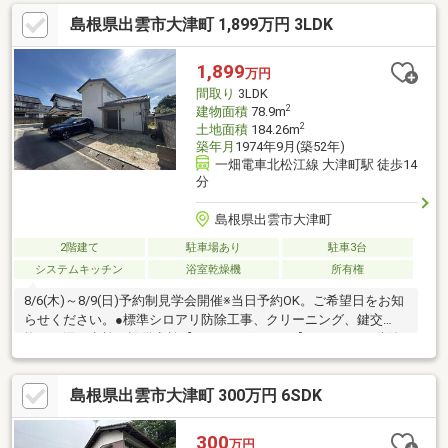
8980━━━━━━━━■■■
島根県出雲市大津町 1,899万円 3LDK
1,899
万円
間取り
3LDK
2
建物面積
78.9m
2
土地面積
184.26m
築年月
1974年9月(築52年)
一畑電車北松江線 大津町駅 徒歩14
分
島根県出雲市大津町
2階建て
駐車場あり
駐車3台
システムキッチン
浴室乾燥機
所有権
8/6(木)～8/9(日)予約制見学会開催※当日予約OK。ご希望日をお知
らせください。●標準シロアリ防除工事、クリーニング、鍵交
換、雨漏り点検、設備点検【おすすめポイント】・シロアリ防除
工事施工後5年間保証。・雨漏り、構造上主要な部分の欠陥や・腐
食、給排水管の故障や漏水についてお引渡しより２年間保証。・
島根県出雲市大津町 300万円 6SDK
お客様に合わせたローンの組み方や金融機関をご提案。住宅ロー
ンが初めての方でもお気軽にご相談ください。
300
万円