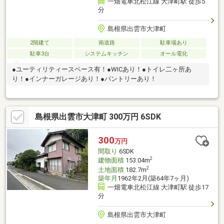
一畑電車北松江線 大津町駅 徒歩5
分
島根県出雲市大津町
2階建て
南道路
駐車場あり
駐車3台
システムキッチン
オール電化
●ユーティリティースペース有！●WICあり！●トイレ二ヶ所あ
り！●インナーガレージあり！●パントリーあり！
島根県出雲市大津町 300万円 6SDK
300
万円
間取り
6SDK
2
建物面積
153.04m
2
土地面積
182.7m
築年月
1962年2月(築64年7ヶ月)
一畑電車北松江線 大津町駅 徒歩17
分
島根県出雲市大津町