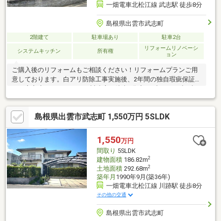
一畑電車北松江線 武志駅 徒歩8分
島根県出雲市武志町
2階建て
駐車場あり
駐車2台
リフォームリノベーシ
システムキッチン
所有権
ョン
ご購入後のリフォームもご相談ください！リフォームプランご用
意しております。白アリ防除工事実施後、2年間の独自瑕疵保証付
きで安心◆マックスバリュ川跡店 徒歩9分◆セブンイレブン出
雲武志町店 徒歩3分◆北陽小学校 徒歩5分◆第三中学校 徒歩
38分理想の住まいづくりを応援！追加リフォーム相談可※弊社指
島根県出雲市武志町 1,550万円 5SLDK
定業者による施工・費用別途買いたい家がある住みたい家にする
ＬＩＸＩＬ不動産ショップ■■■━━━━━━━━物件見学のご希
望は TEL：0853-31-8980━━━━━━ ━━■■■
1,550
万円
間取り
5SLDK
2
建物面積
186.82m
2
土地面積
292.68m
築年月
1990年9月(築36年)
一畑電車北松江線 川跡駅 徒歩8分
その他の交通
島根県出雲市武志町