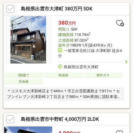
島根県出雲市大津町 380万円 5DK
380
万円
間取り
5DK
2
建物面積
118.79m
2
土地面積
81.02m
築年月
1983年1月(築43年8ヶ月)
一畑電車北松江線 大津町駅 徒歩4
分
島根県出雲市大津町
2階建て
南道路
都市ガス
所有権
＊コスモス大津新崎店まで449ｍ＊市立出雲図書館まで817ｍ＊セ
ブンイレブン大津新崎２丁目店まで580ｍ＊50m東側に貸駐車場有
(5000円/月)＊2010年ごろに2階和室、トイレリフォーム済＊築年
月不詳。記入してあるのは固定資産課税台帳の築年数を基に記入
してあります。
島根県出雲市中野町 4,000万円 2LDK