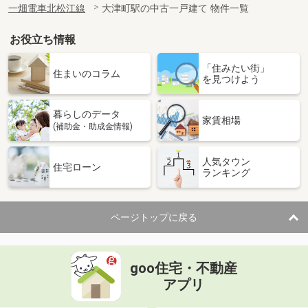
一畑電車北松江線
大津町駅の中古一戸建て 物件一覧
お役立ち情報
「住みたい街」
住まいのコラム
を見つけよう
暮らしのデータ
家賃相場
(補助金・助成金情報)
人気タウン
住宅ローン
ランキング
ページトップに戻る
goo住宅・不動産
アプリ