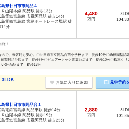
広島県廿日市市阿品４
ＪＲ山陽本線 阿品駅 徒歩13分
4,480
3LD
広島電鉄宮島線 広電阿品駅 徒歩14分
万円
104.3
広島電鉄宮島線 宮島ボートレース場駅 徒
歩14分
有権
なので、来客時も安心。〇廿日市市立阿品台西小学校まで 徒歩10分〇幼稚園型認
廿日市阿品台店まで 徒歩7分〇ピュアークック青葉台店まで 徒歩10分〇松本クリ
〇JR阿品駅まで 徒歩13分
3LDK
見学予約
お気に入りに追加
広島県廿日市市阿品台１
2,880
広島電鉄宮島線 阿品東駅 徒歩14分
3LD
ＪＲ山陽本線 阿品駅 徒歩19分
万円
101.8
広島電鉄宮島線 広電阿品駅 徒歩23分