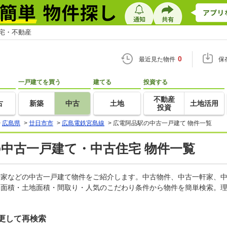
住宅・不動産
0
最近見た物件
保
一戸建てを買う
建てる
投資する
不動産
古
新築
中古
土地
土地活用
投資
>
広島県
>
廿日市市
>
広島電鉄宮島線
>
広電阿品駅の中古一戸建て 物件一覧
の中古一戸建て・中古住宅 物件一覧
一軒家などの中古一戸建て物件をご紹介します。中古物件、中古一軒家、
物面積・土地面積・間取り・人気のこだわり条件から物件を簡単検索。理
更して再検索