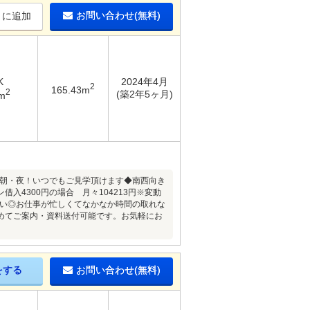
お問い合わせ(無料)
りに追加
K
2024年4月
2
165.43m
2
(築2年5ヶ月)
m
、朝・夜！いつでもご見学頂けます◆南西向き
入4300円の場合 月々104213円※変動
ださい◎お仕事が忙しくてなかなか時間の取れな
めてご案内・資料送付可能です。お気軽にお
をする
お問い合わせ(無料)