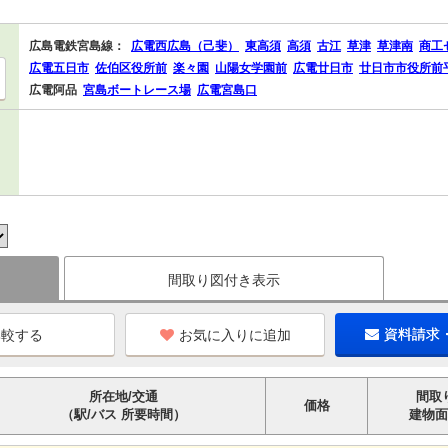
広島電鉄宮島線：
広電西広島（己斐）
東高須
高須
古江
草津
草津南
商工
広電五日市
佐伯区役所前
楽々園
山陽女学園前
広電廿日市
廿日市市役所前
広電阿品
宮島ボートレース場
広電宮島口
間取り図付き表示
お気に入りに追加
資料請求
所在地/交通
間取
価格
（駅/バス 所要時間）
建物面