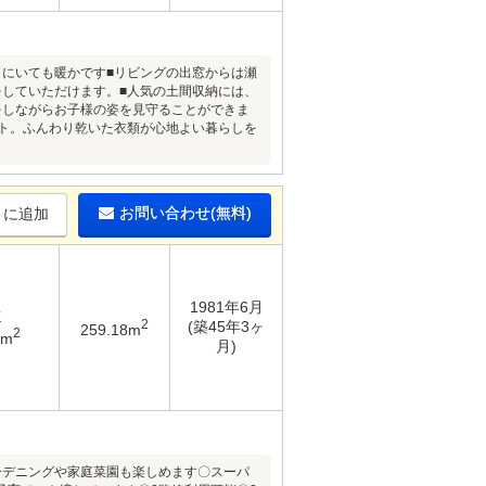
こにいても暖かです■リビングの出窓からは瀬
をしていただけます。■人気の土間収納には、
をしながらお子様の姿を見守ることができま
ート。ふんわり乾いた衣類が心地よい暮らしを
お問い合わせ(無料)
りに追加
1981年6月
K
2
(築45年3ヶ
259.18m
2
6m
月)
ーデニングや家庭菜園も楽しめます〇スーパ