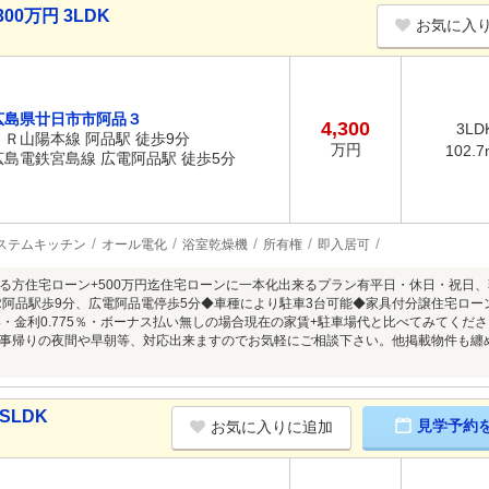
00万円 3LDK
お気に入
広島県廿日市市阿品３
4,300
3LD
ＪＲ山陽本線 阿品駅 徒歩9分
万円
102.7
広島電鉄宮島線 広電阿品駅 徒歩5分
ステムキッチン
オール電化
浴室乾燥機
所有権
即入居可
る方住宅ローン+500万円迄住宅ローンに一本化出来るプラン有平日・休日・祝日
R阿品駅歩9分、広電阿品電停歩5分◆車種により駐車3台可能◆家具付分譲住宅ローン借
い・金利0.775％・ボーナス払い無しの場合現在の家賃+駐車場代と比べてみてく
事帰りの夜間や早朝等、対応出来ますのでお気軽にご相談下さい。他掲載物件も纏
SLDK
見学予約
お気に入りに追加