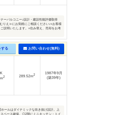
インナーバルコニー♪設計・建設性能評価取得
むりえ≫にお気軽にご相談ください♪○お客様
くご説明いたします。○住み替え、売却をお考
をする
お問い合わせ(無料)
DK
1987年9月
2
289.52m
2
(築39年)
3m
関ホールはダイナミックな吹き抜け設計。上
クスペース確保。◎2階にミニキッチン・トイ