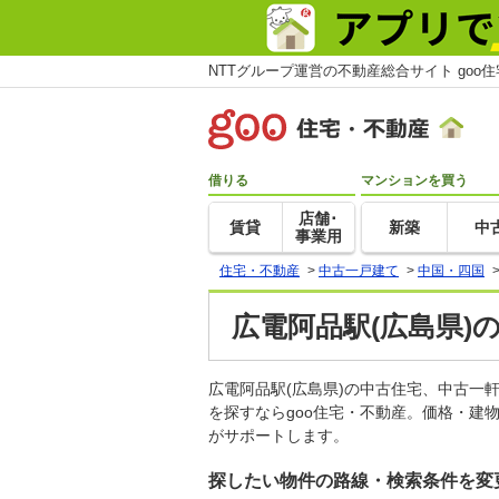
NTTグループ運営の不動産総合サイト goo
借りる
マンションを買う
店舗･
賃貸
新築
中
事業用
住宅・不動産
>
中古一戸建て
>
中国・四国
広電阿品駅(広島県)
広電阿品駅(広島県)の中古住宅、中古
を探すならgoo住宅・不動産。価格・建
がサポートします。
探したい物件の路線・検索条件を変