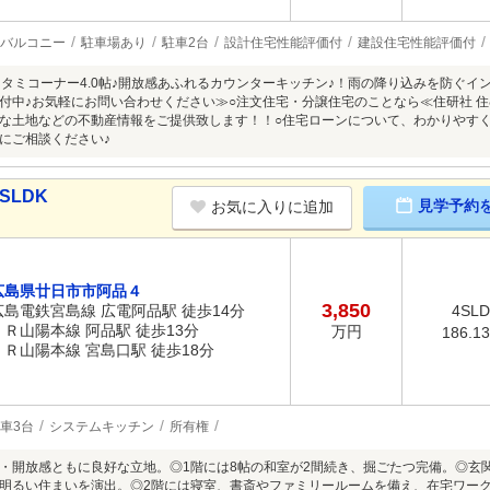
バルコニー
駐車場あり
駐車2台
設計住宅性能評価付
建設住宅性能評価付
＋タタミコーナー4.0帖♪開放感あふれるカウンターキッチン♪！雨の降り込みを防ぐ
付中♪お気軽にお問い合わせください≫○注文住宅・分譲住宅のことなら≪住研社 住
な土地などの不動産情報をご提供致します！！○住宅ローンについて、わかりやす
にご相談ください♪
SLDK
見学予約
お気に入りに追加
広島県廿日市市阿品４
3,850
広島電鉄宮島線 広電阿品駅 徒歩14分
4SL
ＪＲ山陽本線 阿品駅 徒歩13分
万円
186.1
ＪＲ山陽本線 宮島口駅 徒歩18分
車3台
システムキッチン
所有権
・開放感ともに良好な立地。◎1階には8帖の和室が2間続き、掘ごたつ完備。◎玄
明るい住まいを演出。◎2階には寝室、書斎やファミリールームを備え、在宅ワー