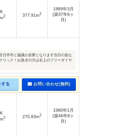
1989年3月
DK
2
(築37年6ヶ
377.91m
2
4m
月)
は廿日市市と協議が必要となります当日の急な
をクリック！お急ぎの方は右上のフリーダイヤ
をする
お問い合わせ(無料)
1980年1月
DK
2
(築46年8ヶ
275.83m
2
9m
月)