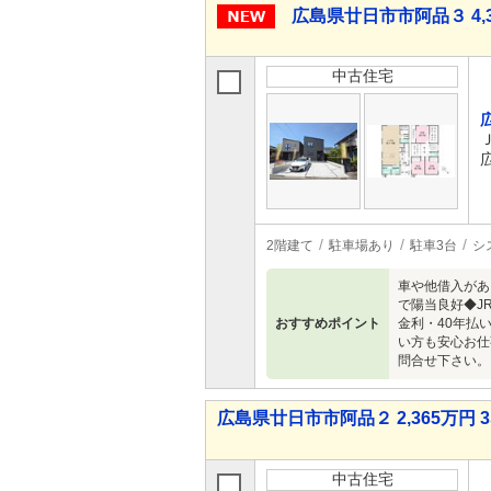
広島県廿日市市阿品３ 4,3
中古住宅
2階建て
駐車場あり
駐車3台
シ
車や他借入があ
で陽当良好◆J
おすすめポイント
金利・40年払
い方も安心お仕
問合せ下さい。
広島県廿日市市阿品２ 2,365万円 3
中古住宅