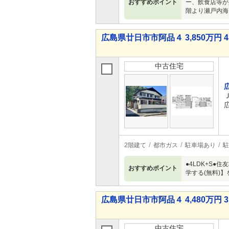
おすすめポイント
ー、飲食店等が
階より瀬戸内海
広島県廿日市市阿品４ 3,850万円 4
中古住宅
2階建て
都市ガス
駐車場あり
駐
●4LDK+S
おすすめポイント
学する(無料)
広島県廿日市市阿品４ 4,480万円 3
中古住宅