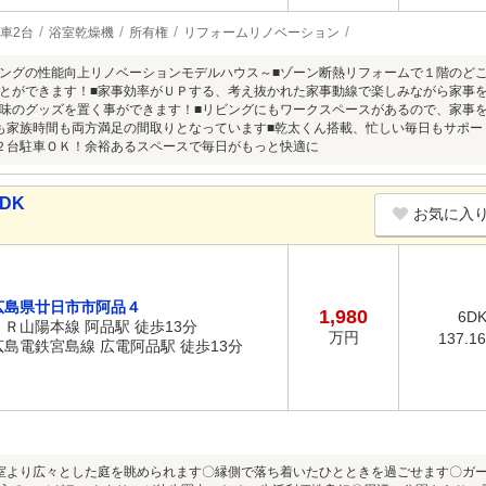
車2台
浴室乾燥機
所有権
リフォームリノベーション
ングの性能向上リノベーションモデルハウス～■ゾーン断熱リフォームで１階のど
とができます！■家事効率がＵＰする、考え抜かれた家事動線で楽しみながら家事
味のグッズを置く事ができます！■リビングにもワークスペースがあるので、家事
も家族時間も両方満足の間取りとなっています■乾太くん搭載、忙しい毎日もサポ
２台駐車ＯＫ！余裕あるスペースで毎日がもっと快適に
DK
お気に入
広島県廿日市市阿品４
1,980
6D
ＪＲ山陽本線 阿品駅 徒歩13分
万円
137.1
広島電鉄宮島線 広電阿品駅 徒歩13分
室より広々とした庭を眺められます〇縁側で落ち着いたひとときを過ごせます〇ガ