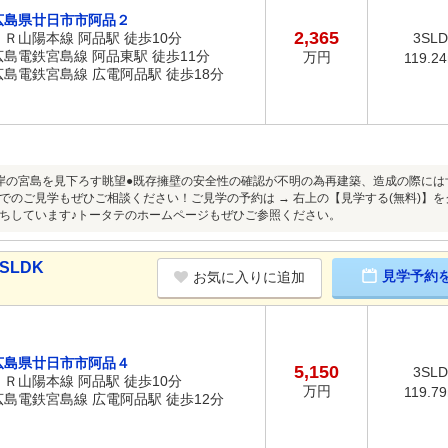
広島県廿日市市阿品２
2,365
ＪＲ山陽本線 阿品駅 徒歩10分
3SL
広島電鉄宮島線 阿品東駅 徒歩11分
万円
119.2
広島電鉄宮島線 広電阿品駅 徒歩18分
岸の宮島を見下ろす眺望●既存擁壁の安全性の確認が不明の為再建築、造成の際に
でのご見学もぜひご相談ください！ご見学の予約は → 右上の【見学する(無料)】
ちしています♪トータテのホームページもぜひご参照ください。
SLDK
見学予約
お気に入りに追加
広島県廿日市市阿品４
5,150
3SL
ＪＲ山陽本線 阿品駅 徒歩10分
万円
119.7
広島電鉄宮島線 広電阿品駅 徒歩12分