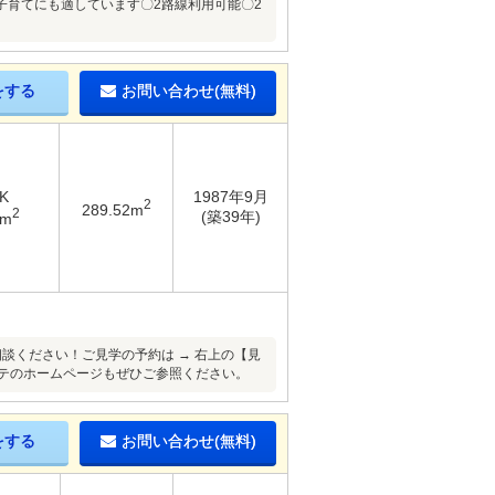
子育てにも適しています〇2路線利用可能〇2
をする
お問い合わせ(無料)
K
1987年9月
2
289.52m
2
(築39年)
3m
相談ください！ご見学の予約は → 右上の【見
タテのホームページもぜひご参照ください。
をする
お問い合わせ(無料)