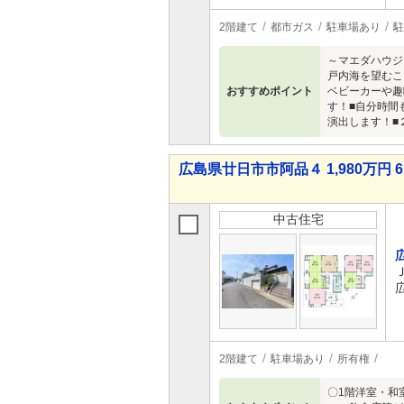
2階建て
都市ガス
駐車場あり
駐
～マエダハウジ
戸内海を望むこ
おすすめポイント
ベビーカーや趣
す！■自分時間
演出します！■
広島県廿日市市阿品４ 1,980万円 6
中古住宅
2階建て
駐車場あり
所有権
〇1階洋室・和