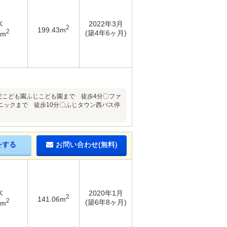
K
2022年3月
2
199.43m
2
(築4年6ヶ月)
3m
定こども園ふじこども園まで 徒歩4分〇ファ
ニックまで 徒歩10分〇ふじタウン西バス停
をする
お問い合わせ(無料)
K
2020年1月
2
141.06m
2
(築6年8ヶ月)
5m