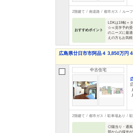
2階建て
南道路
都市ガス
ルーフ
LDKは18帖
☆≪見学予約受
おすすめポイント
のニーズに最適
えの方もお気軽
広島県廿日市市阿品４ 3,850万円 4
中古住宅
2階建て
都市ガス
駐車場あり
駐
◎陽当り・通風
部からの採光が