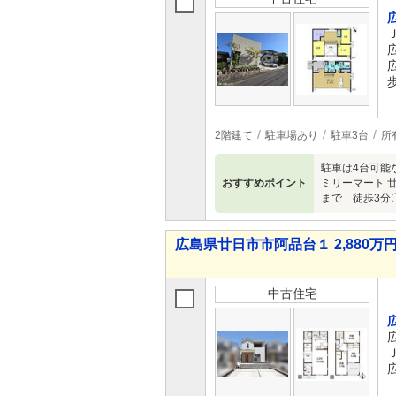
2階建て
駐車場あり
駐車3台
所
駐車は4台可能
おすすめポイント
ミリーマート 
まで 徒歩3分
広島県廿日市市阿品台１ 2,880万円 
中古住宅