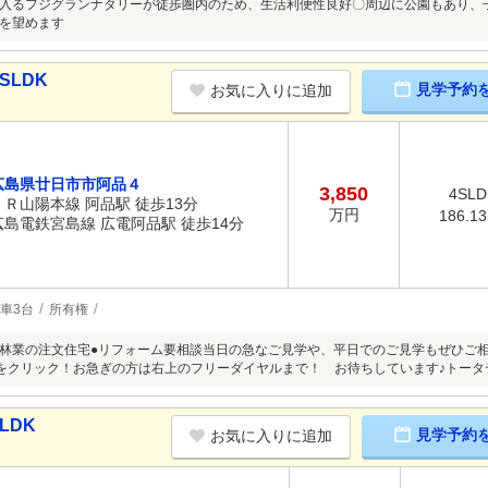
入るフジグランナタリーが徒歩圏内のため、生活利便性良好〇周辺に公園もあり、
を望めます
SLDK
見学予約
お気に入りに追加
広島県廿日市市阿品４
3,850
4SLD
ＪＲ山陽本線 阿品駅 徒歩13分
万円
186.1
広島電鉄宮島線 広電阿品駅 徒歩14分
車3台
所有権
●住友林業の注文住宅●リフォーム要相談当日の急なご見学や、平日でのご見学もぜひご
】をクリック！お急ぎの方は右上のフリーダイヤルまで！ お待ちしています♪トー
LDK
見学予約
お気に入りに追加