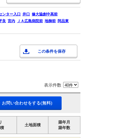
センター入口
井口
修大協創中高前
平良
宮内
ＪＡ広島病院前
地御前
阿品東
この条件を保存
表示件数
・お問い合わせをする(無料)
り
築年月
土地面積
積
築年数