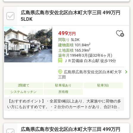
わせください！
広島県広島市安佐北区白木町大字三田 499万円
5LDK
499
万円
間取り
5LDK
2
建物面積
101.84m
2
土地面積
165.39m
築年月
1994年3月(築32年6ヶ月)
ＪＲ芸備線 白木山駅 徒歩19分
広島県広島市安佐北区白木町大字
三田
2階建て
駐車場あり
駐車3台
システムキッチン
所有権
【おすすめポイント】・全居室6帖以上あり、大家族やに荷物の多
い方にもおすすめです。・２台分のカーポートがあり、合計3台駐
車可能です。・玄関に大容量の収納があるので散らかりやすい玄
関もスッキリします。・JR芸備線 白木山駅まで1500m（徒歩19
分）通勤通学に便利です。・自然に囲まれたのどかで、車通りの
広島県広島市安佐北区白木町大字三田 499万円
少ない閑静な立地。【周辺施設】・セブンイレブン広島白木三田