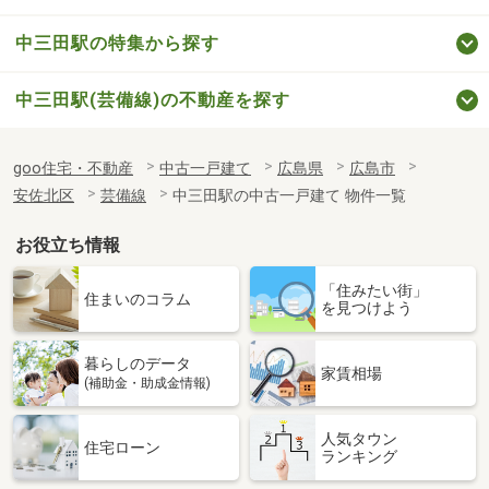
中三田駅の特集から探す
中三田駅(芸備線)の不動産を探す
goo住宅・不動産
中古一戸建て
広島県
広島市
安佐北区
芸備線
中三田駅の中古一戸建て 物件一覧
お役立ち情報
「住みたい街」
住まいのコラム
を見つけよう
暮らしのデータ
家賃相場
(補助金・助成金情報)
人気タウン
住宅ローン
ランキング