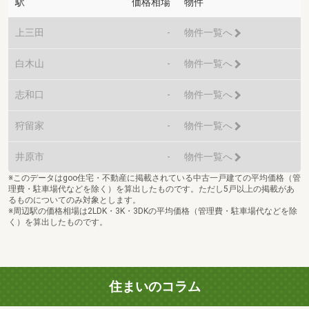
駅
価格相場
物件
上三田
-
物件一覧へ
白木山
-
物件一覧へ
志和口
-
物件一覧へ
狩留家
-
物件一覧へ
井原市
-
物件一覧へ
※このデータはgoo住宅・不動産に掲載されている中古一戸建ての平均価格（管
理費・駐車場代などを除く）を算出したものです。ただし5戸以上の掲載があ
るものについてのみ対象とします。
※周辺駅の価格相場は2LDK・3K・3DKの平均価格（管理費・駐車場代などを除
く）を算出したものです。
住まいのコラム