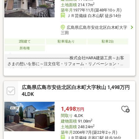
2
土地面積
214.17m
築年月
1977年11月(築48年10ヶ月)
ＪＲ芸備線 白木山駅 徒歩14分
広島県広島市安佐北区白木町大字
三田
2階建て
駐車場あり
駐車2台
所有権
--------------------------------------------------株式会社HARA建築工房～お客
さまの想いを形に～注文住宅・リフォーム・リノベーション・不
動産・土地売買お家のことなら何でもご相談ください〇住宅ロー
ンのご相談も承っております〇住み替え、買い替え等のお家に関
するご相談もお気軽にお問合せください
広島県広島市安佐北区白木町大字秋山 1,498万円
4LDK
1,498
万円
間取り
4LDK
2
建物面積
91.08m
2
土地面積
248.24m
築年月
2004年7月(築22年2ヶ月)
ＪＲ芸備線 志和口駅 徒歩16分