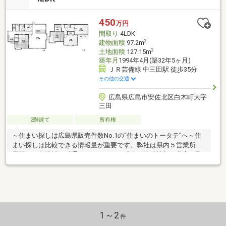
おります！
450
万円
間取り
4LDK
2
建物面積
97.2m
2
土地面積
127.15m
築年月
1994年4月(築32年5ヶ月)
ＪＲ芸備線 中三田駅 徒歩35分
その他の交通
広島県広島市安佐北区白木町大字
三田
2階建て
所有権
～住まい探しは広島県販売件数No.1の“住まいのトータテ”へ～住
まい探しは比較できる情報量が重要です。弊社は県内５営業所を
展開し、各地域に精通したスタッフと独自の物件情報を豊富に取
り揃えております♪他社掲載物件も殆どご紹介可能ですので、他物
件と一緒にご見学できます♪※のどかな場所です ※穏やかなスロ
ーライフ※賃貸も同時募集中 ※収益物件やセカンドハウスも検討
可能※シャワー付洗面化粧台 ※3口以上コンロ ※カウンターキッ
チン ※南向き ※井戸水の為、水道代不要 ※内部ハウスクリー
ニング・クロス張替え予定 ※三田小学校約2 611ｍ ※三田保育
1～2
件
園約2 455ｍ