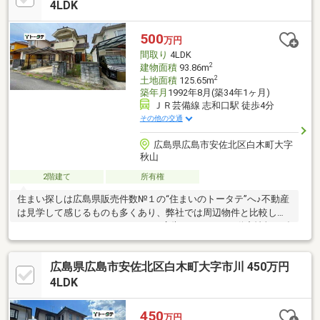
4LDK
500
万円
間取り
4LDK
2
建物面積
93.86m
2
土地面積
125.65m
築年月
1992年8月(築34年1ヶ月)
ＪＲ芸備線 志和口駅 徒歩4分
その他の交通
広島県広島市安佐北区白木町大字
秋山
2階建て
所有権
住まい探しは広島県販売件数№１の“住まいのトータテ”へ♪不動産
は見学して感じるものも多くあり、弊社では周辺物件と比較して
みることもおススメしております♪広告されている不動産情報は殆
ど取扱いできますので一緒にご見学も大歓迎です♪※4ＬＤＫ ※カ
ーポート付き駐車2台可※ＪＲ志和口駅徒歩4分 ※スーパーも徒歩
広島県広島市安佐北区白木町大字市川 450万円
6分※閑静な住宅地 ※リノベーション向き物件
4LDK
450
万円