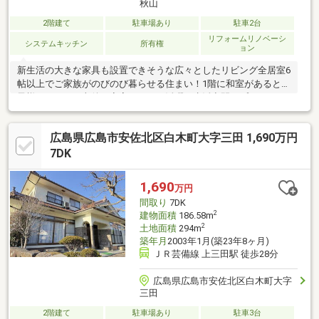
秋山
2階建て
駐車場あり
駐車2台
リフォームリノベーシ
システムキッチン
所有権
ョン
新生活の大きな家具も設置できそうな広々としたリビング全居室6
帖以上でご家族がのびのび暮らせる住まい！1階に和室があるとお
子様スペースや老後の寝室としても活躍。生活空間とプライベー
ト空間を分けやすい、使い勝手の良い4LDK雨や直射日光から車を
守るカーポート付き。駐車2台対応の戸建住宅和室と洋室を備え
広島県広島市安佐北区白木町大字三田 1,690万円
た、家族の暮らしに寄り添うオール電化住宅ゆとりあるLDKと多
用途に使える和室が魅力の一邸家族構成に合わせて使える間取り
7DK
が魅力のオール電化住宅納や動線にも配慮された、家族向け4LDK
戸建住宅各居室も６帖以上とゆったりとした空間使いが嬉しい物
1,690
万円
件です。
間取り
7DK
2
建物面積
186.58m
2
土地面積
294m
築年月
2003年1月(築23年8ヶ月)
ＪＲ芸備線 上三田駅 徒歩28分
広島県広島市安佐北区白木町大字
三田
2階建て
駐車場あり
駐車3台