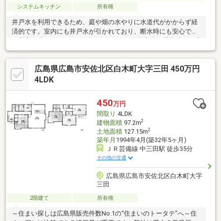
システムキッチン
所有権
井戸水を利用できるため、庭や畑の水やりに水道代がかからず経
済的です。室内にも井戸水が引かれており、断水時にも安心でき
る災害に強い住まいです。カーポートは2台分完備。屋内外には車
椅子用スロープや手すりが設置され、引き戸仕様で介護にも配慮
されています。バス停やゴミステーションが目の前にあり生活利
広島県広島市安佐北区白木町大字三田 450万円
便性も良好。さらに離れにはミニキッチンがあり、二世帯住宅や
店舗利用など多様な活用が可能です。南側には約36坪の陽あたり
4LDK
良好な庭があり、四季の移ろいを感じながらゆったりとした時間
を過ごせます。幹線道路に面しアクセス性にも優れ、車3台駐車可
450
万円
能な実用性も兼ね備えた一邸です。離れあり
間取り
4LDK
2
建物面積
97.2m
2
土地面積
127.15m
築年月
1994年4月(築32年5ヶ月)
ＪＲ芸備線 中三田駅 徒歩35分
その他の交通
広島県広島市安佐北区白木町大字
三田
2階建て
所有権
～住まい探しは広島県販売件数No.1の“住まいのトータテ”へ～住