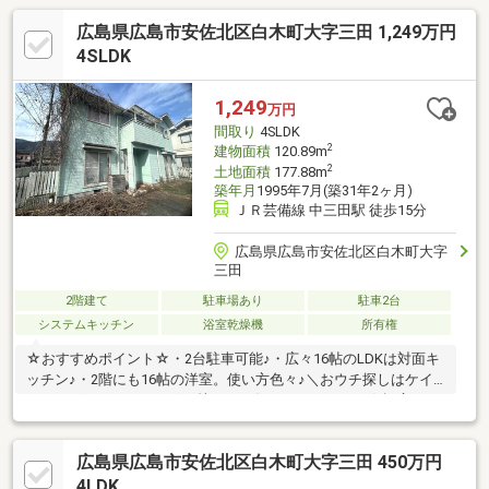
広島県広島市安佐北区白木町大字三田 1,249万円
4SLDK
1,249
万円
間取り
4SLDK
2
建物面積
120.89m
2
土地面積
177.88m
築年月
1995年7月(築31年2ヶ月)
ＪＲ芸備線 中三田駅 徒歩15分
広島県広島市安佐北区白木町大字
三田
2階建て
駐車場あり
駐車2台
システムキッチン
浴室乾燥機
所有権
☆おすすめポイント☆・2台駐車可能♪・広々16帖のLDKは対面キ
ッチン♪・2階にも16帖の洋室。使い方色々♪＼おウチ探しはケイ
アイエポックメイキング（株）へお任せください！／☆幅広いご
紹介♪気になる物件を一括でご紹介させていただきます！☆住宅
ローン相談無料対応！秘密厳守にて親身にご対応します！☆土日
広島県広島市安佐北区白木町大字三田 450万円
平日夜でもご対応可能です！お家探しや住宅ローンのご相談な
ど、まずはお気軽にお問い合わせください（＾＾）♪ お待ちして
4LDK