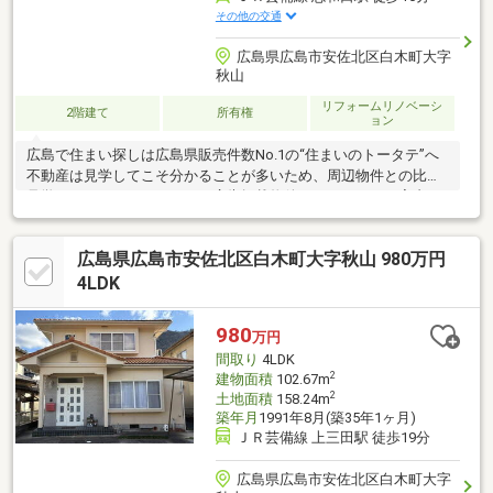
その他の交通
広島県広島市安佐北区白木町大字
秋山
リフォームリノベーシ
2階建て
所有権
ョン
広島で住まい探しは広島県販売件数No.1の“住まいのトータテ”へ
不動産は見学してこそ分かることが多いため、周辺物件との比較
見学もおすすめしています。広告掲載物件のほとんどがご案内可
能ですので、他物件とあわせてぜひご見学ください！※2026年4月
リフォーム完了:洗面所 ※2025年8月外壁 屋根塗装済※落ち着いた
広島県広島市安佐北区白木町大字秋山 980万円
住宅街 ※駐車場並列2台分カーポートあり ※スーパーやコンビ
ニ、ドラッグストアが徒歩約10分圏内 ※オール電化 ※システム
4LDK
キッチン ※シャワー付洗面化粧台 ※ＴＶモニター付インターホ
ン ※ウォークインクローゼット ※ＩＨクッキングヒーター
980
万円
間取り
4LDK
2
建物面積
102.67m
2
土地面積
158.24m
築年月
1991年8月(築35年1ヶ月)
ＪＲ芸備線 上三田駅 徒歩19分
広島県広島市安佐北区白木町大字