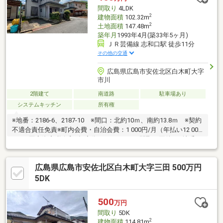
間取り
4LDK
2
建物面積
102.32m
2
土地面積
147.48m
築年月
1993年4月(築33年5ヶ月)
ＪＲ芸備線 志和口駅 徒歩11分
その他の交通
広島県広島市安佐北区白木町大字
市川
2階建て
南道路
駐車場あり
システムキッチン
所有権
※地番：2186-6、2187-10 ※間口：北約10ｍ、南約13.8ｍ ※契約
不適合責任免責※町内会費・自治会費：1 000円/月（年払い12 000
円）※固定資産税令和6年度分：22 600円 ※間取り図後日※地番
2186-2、-5、2187-1：持分各1/10有【取扱物件7087件 その内未
公開物件3094件ご用意しています】トータテのホームページもぜ
広島県広島市安佐北区白木町大字三田 500万円
ひご参照ください。https://jyuhan.totate.co.jp/
5DK
500
万円
間取り
5DK
2
建物面積
114.81m