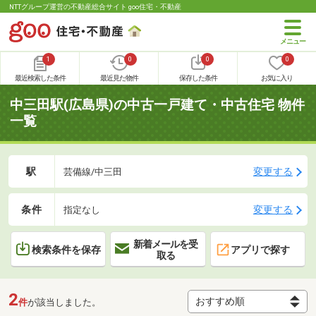
NTTグループ運営の不動産総合サイト goo住宅・不動産
1
0
0
0
最近検索した条件
最近見た物件
保存した条件
お気に入り
中三田駅(広島県)の中古一戸建て・中古住宅 物件
一覧
駅
変更する
芸備線/中三田
条件
変更する
指定なし
新着メールを受
検索条件を保存
アプリで探す
取る
2
件
が該当しました。