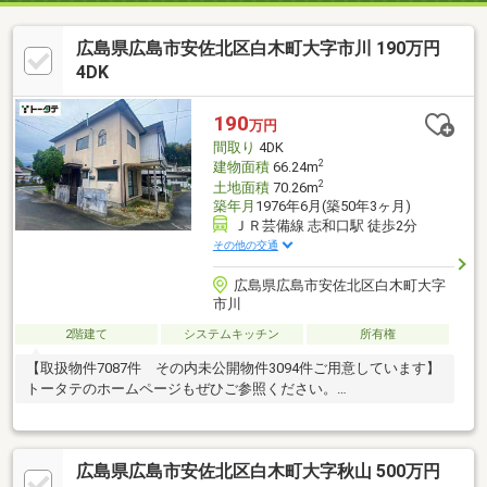
広島県広島市安佐北区白木町大字市川 190万円
4DK
190
万円
間取り
4DK
2
建物面積
66.24m
2
土地面積
70.26m
築年月
1976年6月(築50年3ヶ月)
ＪＲ芸備線 志和口駅 徒歩2分
その他の交通
広島県広島市安佐北区白木町大字
市川
2階建て
システムキッチン
所有権
【取扱物件7087件 その内未公開物件3094件ご用意しています】
トータテのホームページもぜひご参照ください。
https://jyuhan.totate.co.jp/
広島県広島市安佐北区白木町大字秋山 500万円