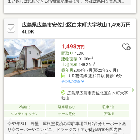
まい探しは比較できる情報量が重要です。弊社は県内５営業所を
展開し、各地域に精通したスタッフと独自の物件情報を豊富に取
り揃えております♪他社掲載物件も殆どご紹介可能ですので、他物
件と一緒にご見学できます♪※のどかな場所です ※穏やかなスロ
広島県広島市安佐北区白木町大字秋山 1,498万円
ーライフ※賃貸も同時募集中 ※収益物件やセカンドハウスも検討
可能※シャワー付洗面化粧台 ※3口以上コンロ ※カウンターキッ
4LDK
チン ※南向き ※井戸水の為、水道代不要 ※内部ハウスクリー
ニング・クロス張替え予定 ※三田小学校約2 611ｍ ※三田保育
1,498
万円
園約2 455ｍ
間取り
4LDK
2
建物面積
91.08m
2
土地面積
248.24m
築年月
2004年7月(築22年2ヶ月)
ＪＲ芸備線 志和口駅 徒歩16分
その他の交通
広島県広島市安佐北区白木町大字
秋山
2階建て
駐車場あり
駐車3台
システムキッチン
オール電化
所有権
◎R7年8月 外壁、屋根塗装済み◎駐車場並列2台分カーポートあ
り◎スーパーやコンビニ、ドラッグストアが徒歩約10分圏内静か
な住宅街に佇む、洋風のおしゃれな物件です。お気軽にお問い合