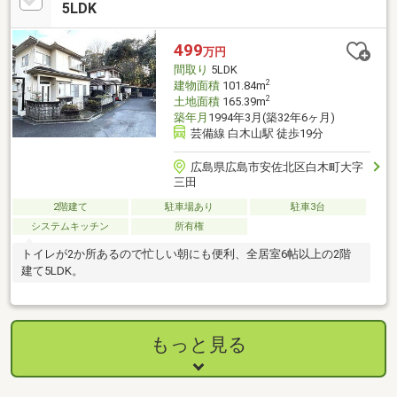
店まで650m（徒歩9分）・ショージ白木店まで1400m（徒歩18
5LDK
分）・ウォンツ白木店まで9700m（車20分）・ちびっこひろばま
で1200m（徒歩15分）
499
万円
間取り
5LDK
2
建物面積
101.84m
2
土地面積
165.39m
築年月
1994年3月(築32年6ヶ月)
芸備線 白木山駅 徒歩19分
広島県広島市安佐北区白木町大字
三田
2階建て
駐車場あり
駐車3台
システムキッチン
所有権
トイレが2か所あるので忙しい朝にも便利、全居室6帖以上の2階
建て5LDK。
もっと見る