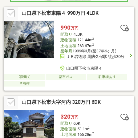
山口県下松市東陽４ 990万円 4LDK
990
万円
間取り
4LDK
2
建物面積
121.44m
2
土地面積
263.67m
築年月
1989年3月(築37年6ヶ月)
ＪＲ岩徳線 周防久保駅 徒歩20分
山口県下松市東陽４
2階建て
都市ガス
駐車場あり
所有権
山口県下松市大字河内 320万円 6DK
320
万円
間取り
6DK
2
建物面積
53.1m
2
土地面積
165.28m