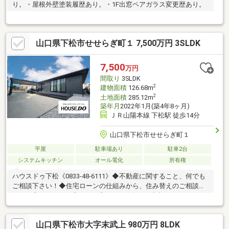
り。・屋根外壁塗装履歴あり。・1F出窓ペアガラス変更歴あり。
山口県下松市せせらぎ町１ 7,500万円 3SLDK
7,500
万円
間取り
3SLDK
2
建物面積
126.68m
2
土地面積
285.12m
築年月
2022年1月(築4年8ヶ月)
ＪＲ山陽本線 下松駅 徒歩14分
山口県下松市せせらぎ町１
平屋
駐車場あり
駐車2台
システムキッチン
オール電化
所有権
ハウスドゥ下松《0833-48-6111》◆不動産に関すること、何でも
ご相談下さい！◆住宅ローンの仕組みから、住み替えのご相談ま
で！住宅ローンに不安がある方も、お気軽にご相談ください。経
験豊富なエージェントがご成約後もしっかりサポート！【ハウス
ドゥ下松の仲介】ご家計に合った住宅ローン返済プラン＆銀行住
山口県下松市大字末武上 980万円 8LDK
宅ローンをご提案住宅ローン事前審査～融資実行までお手伝いさ