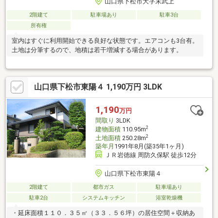
山口県下松市大字末武上
2階建て
駐車場あり
駐車3台
所有権
室内はすぐに利用開始できる良好な状態です。エアコンも3台有。
土地は分筆するので、地積は若干増減する場合があります。
山口県下松市東陽４ 1,190万円 3LDK
1,190
万円
間取り
3LDK
2
建物面積
110.95m
2
土地面積
250.28m
築年月
1991年8月(築35年1ヶ月)
ＪＲ岩徳線 周防久保駅 徒歩12分
山口県下松市東陽４
2階建て
都市ガス
駐車場あり
駐車2台
システムキッチン
浴室乾燥機
・延床面積１１０．３５㎡（３３．５６坪）の居住空間＋収納あ