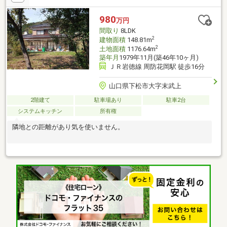
せていただきます新築住宅の追加工事も住宅ローンに組み込み可
能【返済例】借入額：7500万円 35年返済 年利0.7％の場合
980
万円
月々：201390円 ボーナスなし月々：184205円 ボーナス：
間取り
8LDK
103244円（年2回）
2
建物面積
148.81m
2
土地面積
1176.64m
築年月
1979年11月(築46年10ヶ月)
ＪＲ岩徳線 周防花岡駅 徒歩16分
山口県下松市大字末武上
2階建て
駐車場あり
駐車2台
システムキッチン
所有権
隣地との距離があり気を使いません。