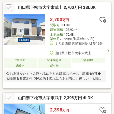
山口県下松市大字末武上 3,700万円 3SLDK
3,700
万円
間取り
3SLDK
2
建物面積
107.92m
2
土地面積
170.48m
築年月
2022年8月(築4年1ヶ月)
ＪＲ岩徳線 周防花岡駅 徒歩12分
山口県下松市大字末武上
2階建て
駐車場あり
駐車3台
床暖房
所有権
◇お友達をたくさん呼べるゆとりの駐車スペース 駐車4台可◆
太陽光＆蓄電池付で経済的！環境にもお財布にも優しい「太陽光
発電」◇足元からポカポカの快適床暖房付◆収納もたくさん
山口県下松市大字末武中 2,398万円 4LDK
2,398
万円