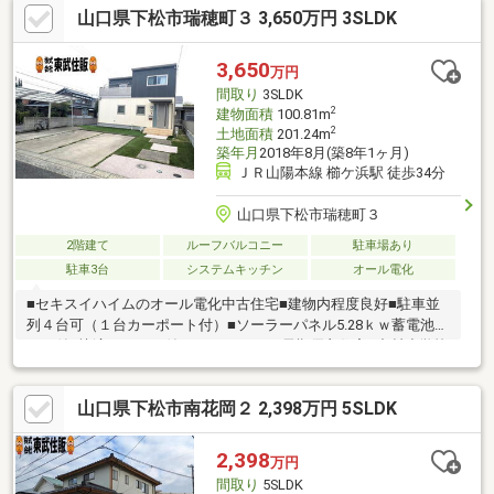
山口県下松市瑞穂町３ 3,650万円 3SLDK
3,650
万円
間取り
3SLDK
2
建物面積
100.81m
2
土地面積
201.24m
築年月
2018年8月(築8年1ヶ月)
ＪＲ山陽本線 櫛ケ浜駅 徒歩34分
山口県下松市瑞穂町３
2階建て
ルーフバルコニー
駐車場あり
駐車3台
システムキッチン
オール電化
■セキスイハイムのオール電化中古住宅■建物内程度良好■駐車並
列４台可（１台カーポート付）■ソーラーパネル5.28ｋｗ蓄電池5
ｋｗ付■快適エアリー付き（1Ｆのみ）■長期優良住宅■中村小学校
まで約750m■末武中学校まで約750m■ダイソー下松末武店まで約
290m■マクドナルド下松店まで約350m■セブンイレブン下松潮音
山口県下松市南花岡２ 2,398万円 5SLDK
町店まで約450m■みずほ郵便局まで約700m
2,398
万円
間取り
5SLDK