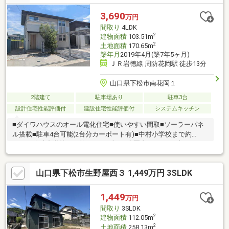
ｍ・岩徳線生野屋駅600ｍ
3,690
万円
間取り
4LDK
2
建物面積
103.51m
2
土地面積
170.65m
築年月
2019年4月(築7年5ヶ月)
ＪＲ岩徳線 周防花岡駅 徒歩13分
山口県下松市南花岡１
2階建て
駐車場あり
駐車3台
設計住宅性能評価付
建設住宅性能評価付
システムキッチン
■ダイワハウスのオール電化住宅■使いやすい間取■ソーラーパネ
ル搭載■駐車4台可能(2台分カーポート有)■中村小学校まで約
750m■末武中学校まで約1100m■車で5分圏内にサンリブやマック
スバリュ、アルゾやコスモスなどショッピング施設が勢揃い■国
道2号線へは車で約1分
山口県下松市生野屋西３ 1,449万円 3SLDK
1,449
万円
間取り
3SLDK
2
建物面積
112.05m
2
土地面積
258.13m