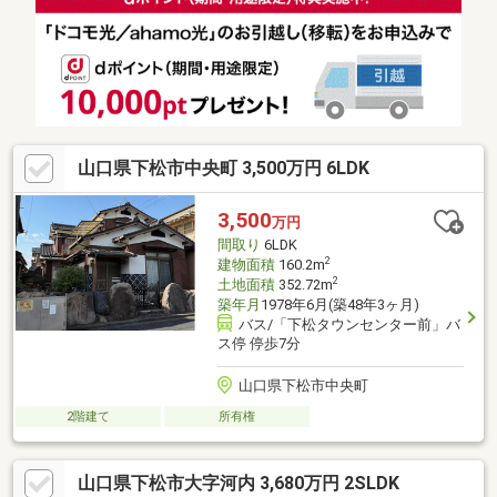
山口県下松市中央町 3,500万円 6LDK
3,500
万円
間取り
6LDK
2
建物面積
160.2m
2
土地面積
352.72m
築年月
1978年6月(築48年3ヶ月)
バス/「下松タウンセンター前」バ
ス停 停歩7分
山口県下松市中央町
2階建て
所有権
山口県下松市大字河内 3,680万円 2SLDK