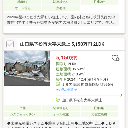
2階建て
駐車場あり
駐車2台
オール電化
所有権
2020年築のまだまだ新しい住まいで、室内外ともに状態良好の中
古住宅です！整った街並みが魅力の潮音町5丁目エリアで、生活利
便性も高く子育て世代にもおすすめ。ゆとりある間取りと高い断
熱性能で、一年中快適に過ごせます。
山口県下松市大字末武上 5,150万円 2LDK
5,150
万円
間取り
2LDK
2
建物面積
86.59m
2
土地面積
210.9m
築年月
2024年12月(築1年9ヶ月)
ＪＲ岩徳線 周防花岡駅 徒歩6分
その他の交通
山口県下松市大字末武上
平屋
駐車場あり
駐車3台
システムキッチン
オール電化
浴室乾燥機
◆太陽光発電システム◆駐車３台以上可◆土地50坪以上◆ＬＤＫ