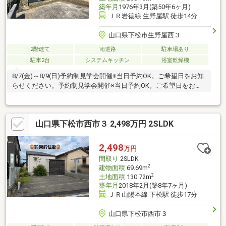
築年月
1976年3月(築50年6ヶ月)
ＪＲ岩徳線 生野屋駅 徒歩14分
山口県下松市生野屋西３
2階建て
南道路
駐車場あり
駐車2台
システムキッチン
浴室乾燥機
8/7(金)～8/9(日)予約制見学会開催※当日予約OK。ご希望日をお知
らせください。予約制見学会開催※当日予約OK。ご希望日をお知
らせください。【リフォーム内容】●耐震補強工事●標準シロアリ
防除工事、クリーニング、鍵交換、雨漏り点検、設備点検●外
構・外装外壁塗装、植栽剪定、庭木伐採●水回りシステムキッチ
山口県下松市西市３ 2,498万円 2SLDK
ン交換、ユニットバス交換、トイレ交換、洗面化粧台交換●内装
間取変更、玄関扉交換、シューズボックス交換、クロス張替え●
その他設備インターホン設置、火災警報器設置、照明器具交換
2,498
万円
【おすすめポイント】・耐震適合証明書を取得すれ
間取り
2SLDK
2
建物面積
69.69m
2
土地面積
130.72m
築年月
2018年2月(築8年7ヶ月)
ＪＲ山陽本線 下松駅 徒歩17分
山口県下松市西市３