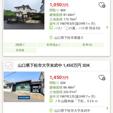
1,050
万円
間取り
4DK
2
建物面積
81.84m
2
土地面積
175.76m
築年月
1987年8月(築39年1ヶ月)
バス/「二の瀬」バス停 停歩5分
山口県下松市東陽５
2階建て
駐車場あり
駐車2台
所有権
山口県下松市大字末武中 1,450万円 3DK
1,450
万円
間取り
3DK
2
建物面積
86.48m
2
土地面積
203.91m
築年月
1987年2月(築39年7ヶ月)
ＪＲ山陽本線「下松」5.2Ｋｍ
山口県下松市大字末武中