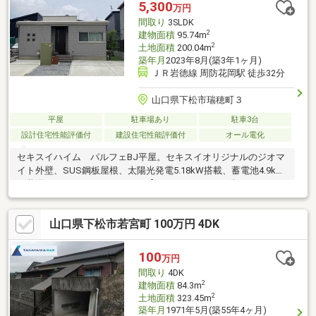
ご成約後もしっかりサポート！◇◆ご家族でご来店ください！
5,300
万円
◆◇キッズスペース完備！おもちゃやDVDなどもご用意！安心し
間取り
3SLDK
て皆様でご来店ください♪
2
建物面積
95.74m
2
土地面積
200.04m
築年月
2023年8月(築3年1ヶ月)
ＪＲ岩徳線 周防花岡駅 徒歩32分
山口県下松市瑞穂町３
平屋
駐車場あり
駐車3台
設計住宅性能評価付
建設住宅性能評価付
オール電化
セキスイハイム パルフェBJ平屋。セキスイオリジナルのジオマ
イト外壁、SUS鋼板屋根、太陽光発電5.18kW搭載、蓄電池4.9kW
ｈ装備のスマートハウスです。【あったかハイムが待っている
～】でお馴染みの快適エアリーは、一年を通して快適な室内環境
で、ご家族の毎日の生活を育みます。鉄骨ラーメン構造で地震・
山口県下松市若宮町 100万円 4DK
台風などの災害に強い強靭な構造躯体に加え、災害時に自給自足
の生活を可能とした建物仕様のお家です。工場でつくるセキスイ
ハイムは、品質にバラつきがなく、設計通りの施工精度で安全・
100
万円
快適を守ります。セキスイハイムの60年長期サポートシステム
間取り
4DK
で、グループ全体でご入居後の安心安全もお届けいたします。
2
建物面積
84.3m
2
土地面積
323.45m
築年月
1971年5月(築55年4ヶ月)