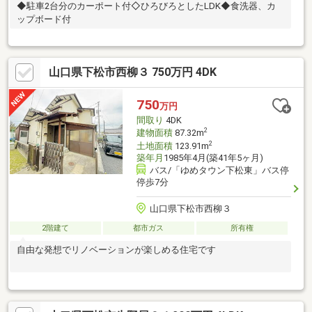
◆駐車2台分のカーポート付◇ひろびろとしたLDK◆食洗器、カ
ップボード付
山口県下松市西柳３ 750万円 4DK
750
万円
間取り
4DK
2
建物面積
87.32m
2
土地面積
123.91m
築年月
1985年4月(築41年5ヶ月)
バス/「ゆめタウン下松東」バス停
停歩7分
山口県下松市西柳３
2階建て
都市ガス
所有権
自由な発想でリノベーションが楽しめる住宅です