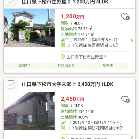
山口県下松市生野屋２ 1,200万円 4LDK
1,200
万円
間取り
4LDK
2
建物面積
75.22m
2
土地面積
174.34m
築年月
1976年1月(築50年8ヶ月)
ＪＲ岩徳線 生野屋駅 徒歩6分
山口県下松市生野屋２
2階建て
駐車場あり
所有権
山口県下松市大字末武上 2,450万円 1LDK
2,450
万円
間取り
1LDK
2
建物面積
134.14m
2
土地面積
360m
築年月
2012年10月(築13年11ヶ月)
ＪＲ岩徳線 周防花岡駅 徒歩8分