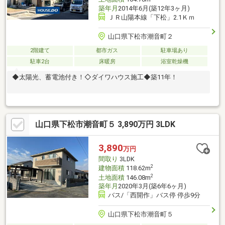
築年月
2014年6月(築12年3ヶ月)
ＪＲ山陽本線「下松」2.1Ｋｍ
山口県下松市潮音町２
2階建て
都市ガス
駐車場あり
駐車2台
床暖房
浴室乾燥機
◆太陽光、蓄電池付き！◇ダイワハウス施工◆築11年！
山口県下松市潮音町５ 3,890万円 3LDK
3,890
万円
間取り
3LDK
2
建物面積
118.62m
2
土地面積
146.08m
築年月
2020年3月(築6年6ヶ月)
バス/「西開作」バス停 停歩9分
山口県下松市潮音町５