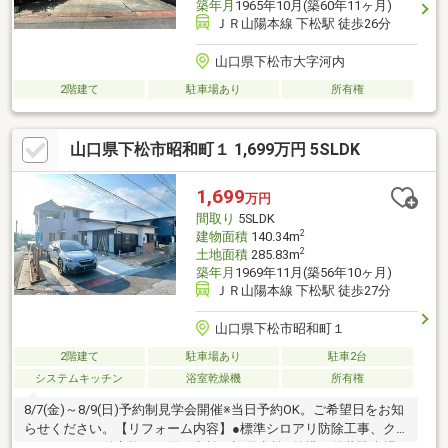
築年月
1965年10月(築60年11ヶ月)
ＪＲ山陽本線 下松駅 徒歩26分
山口県下松市大字河内
2階建て
駐車場あり
所有権
山口県下松市昭和町１ 1,699万円 5SLDK
1,699
万円
間取り
5SLDK
2
建物面積
140.34m
2
土地面積
285.83m
築年月
1969年11月(築56年10ヶ月)
ＪＲ山陽本線 下松駅 徒歩27分
山口県下松市昭和町１
2階建て
駐車場あり
駐車2台
システムキッチン
浴室乾燥機
所有権
8/7(金)～8/9(日)予約制見学会開催※当日予約OK。ご希望日をお知
らせください。【リフォーム内容】●標準シロアリ防除工事、ク
リーニング、鍵交換、雨漏り点検、設備点検●外構・外装駐車場