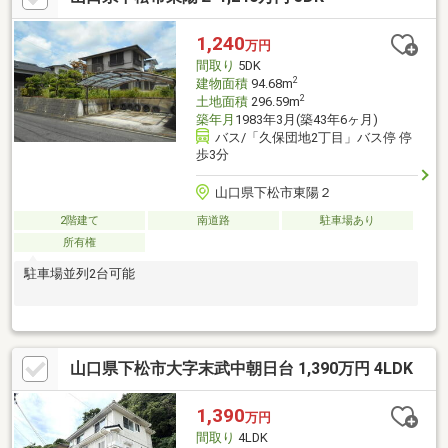
ライバシーも守れています。２階ホールの天井には、小屋裏収納
への折りたたみ式階段があります。収納力も贅沢な建物です。
1,240
万円
間取り
5DK
2
建物面積
94.68m
2
土地面積
296.59m
築年月
1983年3月(築43年6ヶ月)
バス/「久保団地2丁目」バス停 停
歩3分
山口県下松市東陽２
2階建て
南道路
駐車場あり
所有権
駐車場並列2台可能
山口県下松市大字末武中朝日台 1,390万円 4LDK
1,390
万円
間取り
4LDK