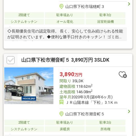
山口県下松市瑞穂町３
2階建て
駐車場あり
駐車3台
システムキッチン
オール電化
浴室乾燥機
◇長期優良住宅の認定取得。 長く、安心して住み続けられる性能
が証明されています。◆便利な勝手口付きのキッチン！ ゴミ出し
や荷物の運び入れもスムーズにこなせます。◇たっぷりしまえる
ウォークインクローゼット！ 衣類から季節物まで一箇所に集約。
◆家計に優しいオール電化住宅！ 火を使わないので、小さなお子
山口県下松市潮音町５ 3,890万円 3SLDK
様がいても安心です。◇和室でホッと一息。 畳の香りに癒されな
がら、リラックスタイムを過ごせます。
3,890
万円
間取り
3SLDK
2
建物面積
118.62m
2
土地面積
146.08m
築年月
2020年3月(築6年6ヶ月)
ＪＲ山陽本線「下松」3.1Ｋｍ
山口県下松市潮音町５
2階建て
駐車場あり
駐車2台
システムキッチン
床暖房
所有権