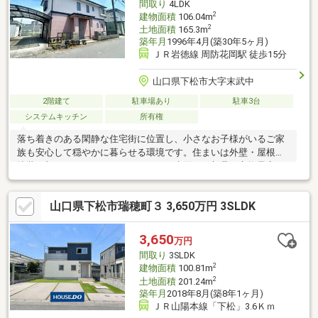
間取り
4LDK
2
建物面積
106.04m
2
土地面積
165.3m
築年月
1996年4月(築30年5ヶ月)
ＪＲ岩徳線 周防花岡駅 徒歩15分
山口県下松市大字末武中
2階建て
駐車場あり
駐車3台
システムキッチン
所有権
落ち着きのある閑静な住宅街に位置し、小さなお子様がいるご家
族も安心して穏やかに暮らせる環境です。住まいは外壁・屋根の
塗装に加え、キッチンやトイレなどの水回りを新品に交換予定！
ピカピカの設備で気持ちよく新生活をスタートしていただけま
す。間取りは全室6帖以上のゆとりある4LDK。それぞれのプライ
山口県下松市瑞穂町３ 3,650万円 3SLDK
ベート空間をしっかり確保でき、家具を置いてもゆったり過ごせ
ます。「静かな環境で、綺麗で広さもある家に住みたい」そんな
願いを叶える快適なマイホームです。
3,650
万円
間取り
3SLDK
2
建物面積
100.81m
2
土地面積
201.24m
築年月
2018年8月(築8年1ヶ月)
ＪＲ山陽本線「下松」3.6Ｋｍ