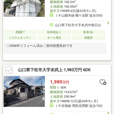
2
建物面積
100.2m
2
土地面積
166.05m
築年月
1994年4月(築32年5ヶ月)
ＪＲ山陽本線 櫛ケ浜駅 徒歩30分
山口県下松市大字末武中朝日台
2階建て
駐車場あり
駐車2台
システムキッチン
オール電化
床暖房
〇2006年リフォーム済み〇室内状態良好です
山口県下松市大字末武上 1,980万円 6DK
1,980
万円
間取り
6DK
2
建物面積
134.67m
2
土地面積
290.9m
築年月
1989年12月(築36年9ヶ月)
ＪＲ岩徳線 周防花岡駅 徒歩10分