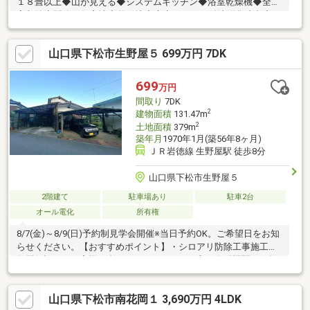
１８畳以上◆山が見える◆システムキッチン◆浴室乾燥機◆全居
室収納◆閑静な住宅地◆整形地◆庭◆シャワー付洗面化粧台◆セ
キュリティ充実◆ロフト◆ＴＶモニタ付インターホン◆緑豊かな
住宅地◆通風良好◆全居室フローリング◆ウッドデッキ◆パント
山口県下松市生野屋５ 699万円 7DK
リー（食器・食品の収納庫）◆ＩＨクッキングヒーター◆平坦地
◆食器洗乾燥機◆周辺交通量少なめ◆オール電化◆高機能トイレ
699
万円
間取り
7DK
2
建物面積
131.47m
2
土地面積
379m
築年月
1970年1月(築56年8ヶ月)
ＪＲ岩徳線 生野屋駅 徒歩8分
山口県下松市生野屋５
2階建て
駐車場あり
駐車2台
オール電化
所有権
8/7(金)～8/9(日)予約制見学会開催※当日予約OK。ご希望日をお知
らせください。【おすすめポイント】・シロアリ防除工事施工後5
年間保証。・お客様に合わせたローンの組み方や金融機関をご提
案。住宅ローンが初めての方でもお気軽にご相談ください。【周
辺施設】・下松市立花岡小学校1900m・下松市立末武中学校3200
山口県下松市南花岡１ 3,690万円 4LDK
ｍ・アルク生野屋店様500ｍ・セブンイレブン下松生野屋店様600