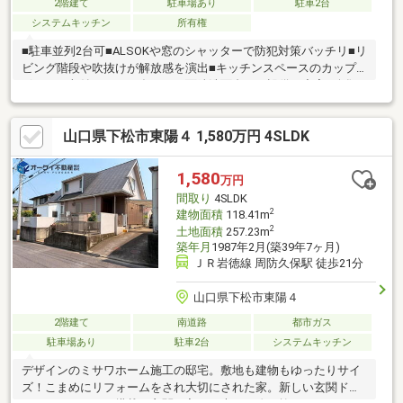
2階建て
駐車場あり
駐車2台
システムキッチン
所有権
■駐車並列2台可■ALSOKや窓のシャッターで防犯対策バッチリ■リ
ビング階段や吹抜けが解放感を演出■キッチンスペースのカップ
ボードや収納スペース多めの三面鏡洗面台など設備も充実■公集
小学校まで約500m■末武中学校まで約1600m■トライアル下松店
まで約650m■ゆめタウン下松まで約1600m
山口県下松市東陽４ 1,580万円 4SLDK
1,580
万円
間取り
4SLDK
2
建物面積
118.41m
2
土地面積
257.23m
築年月
1987年2月(築39年7ヶ月)
ＪＲ岩徳線 周防久保駅 徒歩21分
山口県下松市東陽４
2階建て
南道路
都市ガス
駐車場あり
駐車2台
システムキッチン
デザインのミサワホーム施工の邸宅。敷地も建物もゆったりサイ
ズ！こまめにリフォームをされ大切にされた家。新しい玄関ド