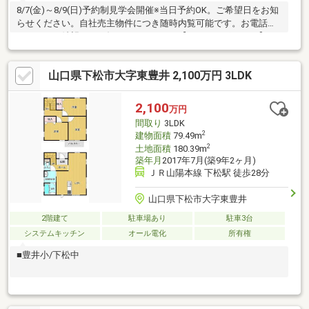
8/7(金)～8/9(日)予約制見学会開催※当日予約OK。ご希望日をお知
らせください。自社売主物件につき随時内覧可能です。お電話か
メールでご希望日をお知らせください。【おすすめポイント】・
本物件は条件により住宅ローン減税が適用されます。・シロアリ
防除工事施工後5年間保証。・お客様に合わせたローンの組み方や
山口県下松市大字東豊井 2,100万円 3LDK
金融機関をご提案。住宅ローンが初めての方でもお気軽にご相談
ください。【周辺施設】・下松市立久保小学校2200ｍ（徒歩28
分）・下松市立久保中学校1800ｍ（徒歩23分/自転車8分）・マッ
2,100
万円
クスバリュ山田店様2300ｍ（徒歩29分/車5分）
間取り
3LDK
2
建物面積
79.49m
2
土地面積
180.39m
築年月
2017年7月(築9年2ヶ月)
ＪＲ山陽本線 下松駅 徒歩28分
山口県下松市大字東豊井
2階建て
駐車場あり
駐車3台
システムキッチン
オール電化
所有権
■豊井小/下松中