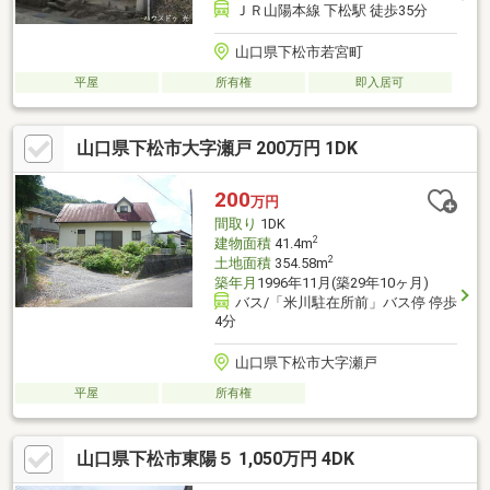
ＪＲ山陽本線 下松駅 徒歩35分
山口県下松市若宮町
平屋
所有権
即入居可
山口県下松市大字瀬戸 200万円 1DK
200
万円
間取り
1DK
2
建物面積
41.4m
2
土地面積
354.58m
築年月
1996年11月(築29年10ヶ月)
バス/「米川駐在所前」バス停 停歩
4分
山口県下松市大字瀬戸
平屋
所有権
山口県下松市東陽５ 1,050万円 4DK