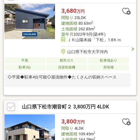
3,680
万円
間取り
2SLDK
2
建物面積
83.63m
2
土地面積
262.83m
築年月
2022年9月(築4年)
ＪＲ山陽本線「下松」1.8Ｋｍ
山口県下松市大字河内
平屋
都市ガス
駐車場あり
駐車3台
浴室乾燥機
所有権
◇平屋◆駐車4台可能◇築浅物件◆たくさんの収納スペース
山口県下松市潮音町２ 3,800万円 4LDK
3,800
万円
間取り
4LDK
2
建物面積
109.45m
2
土地面積
164.78m