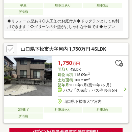
平屋
駐車場あり
駐車2台
所有権
◆リフォーム歴あり◇人工芝のお庭付き◆ドッグランとしても利
用できます！◇グリーンの外壁がおしゃれな平屋です◆セブンイ
レブン周南久米店まで徒歩８分！
山口県下松市大字河内 1,750万円 4SLDK
1,750
万円
間取り
4SLDK
2
建物面積
115.09m
2
土地面積
183.21m
築年月
2003年2月(築23年7ヶ月)
バス/「久保市」バス停 停歩6分
山口県下松市大字河内
2階建て
駐車場あり
駐車2台
所有権