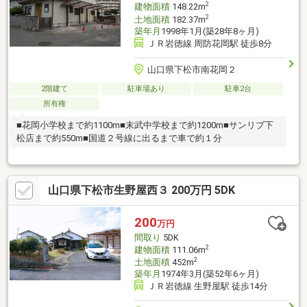
2
建物面積
148.22m
2
土地面積
182.37m
築年月
1998年1月(築28年8ヶ月)
ＪＲ岩徳線 周防花岡駅 徒歩8分
山口県下松市南花岡２
2階建て
駐車場あり
駐車2台
所有権
■花岡小学校まで約1100m■末武中学校まで約1200m■サンリブ下
松店まで約550m■国道２号線に出るまで車で約１分
山口県下松市生野屋西３ 200万円 5DK
200
万円
間取り
5DK
2
建物面積
111.06m
2
土地面積
452m
築年月
1974年3月(築52年6ヶ月)
ＪＲ岩徳線 生野屋駅 徒歩14分