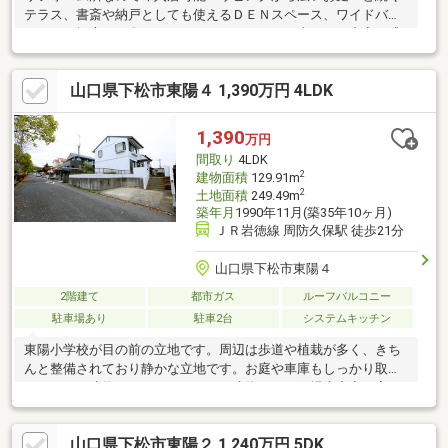
テラス、書斎や納戸としても使えるＤＥＮスペース、ワイドバル
コニー、坪庭、３台のカーポート（ハイルーフ車可）と内容が盛
り沢山！是非一度ご覧ください。
山口県下松市東陽４ 1,390万円 4LDK
1,390
万円
間取り
4LDK
2
建物面積
129.91m
2
土地面積
249.49m
築年月
1990年11月(築35年10ヶ月)
ＪＲ岩徳線 周防久保駅 徒歩21分
山口県下松市東陽４
2階建て
都市ガス
ルーフバルコニー
駐車場あり
駐車2台
システムキッチン
東陽小学校が目の前の立地です。周辺は歩道や植栽が多く、きち
んと整備されており静かな立地です。お庭や車庫もしっかり取れ
ています。建物はセキスイハイムの建物です。工場生産率が高く
現場での工事が少ないため、品質が安定しています。キッチンが
大変広く、料理やお菓子作りが趣味の方には魅力ある空間です。
山口県下松市東陽２ 1,240万円 5DK
２階バルコニーは6.9帖もあり、道路から見えない場所ですからプ