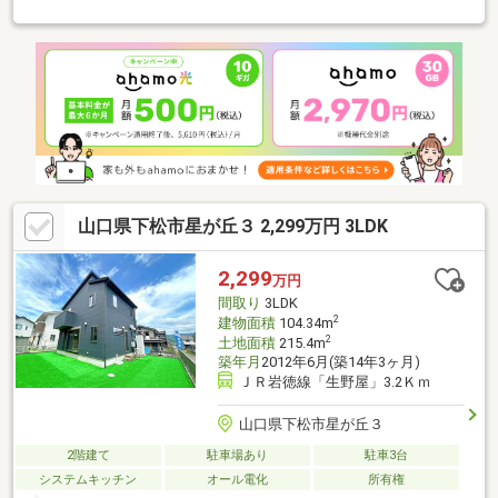
ア、リモコンキー搭載。玄関に入ると大きな吹き抜けとスケルト
ン階段が目を引きます。３年前に新設したクリナップのキッチン
は最新の流レールシンク。しゃべるガスコンロ、自動洗浄付きの
換気扇。床も綺麗にされています。ウッドデッキのある庭に天然
芝のガーデン。少し高台になった位置にあるのでとても気持ちが
良いです。窓ガラスは一部スペーシアへのリフォーム歴有（断
熱）内見は居住中のためアポイントが必要です。
山口県下松市星が丘３ 2,299万円 3LDK
2,299
万円
間取り
3LDK
2
建物面積
104.34m
2
土地面積
215.4m
築年月
2012年6月(築14年3ヶ月)
ＪＲ岩徳線「生野屋」3.2Ｋｍ
山口県下松市星が丘３
2階建て
駐車場あり
駐車3台
システムキッチン
オール電化
所有権