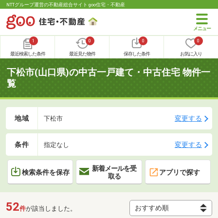
NTTグループ運営の不動産総合サイト goo住宅・不動産
1
0
0
0
最近検索した条件
最近見た物件
保存した条件
お気に入り
下松市(山口県)の中古一戸建て・中古住宅 物件一
覧
地域
変更する
下松市
条件
変更する
指定なし
新着メールを受
検索条件を保存
アプリで探す
取る
52
件
が該当しました。