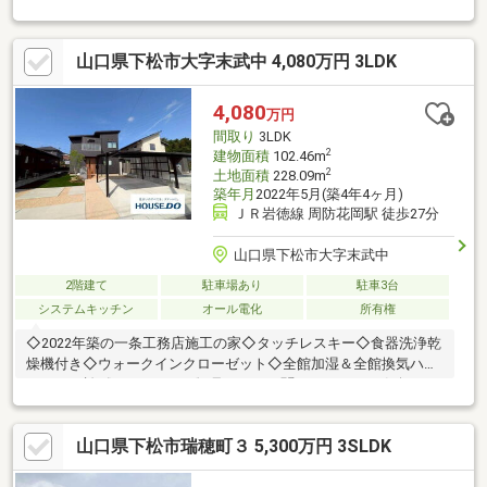
拡張、外壁塗装●水回りキッチン、ユニットバス交換、トイレ交
換、洗面化粧台交換●内装クロス張替え、畳表替え、障子・襖張
山口県下松市大字末武中 4,080万円 3LDK
替え●その他設備インターホン設置、火災警報器設置、照明器具
交換【おすすめポイント】・シロアリ防除工事施工後5年間保証・
お客様に合わせたローンの組み方や金融機関をご提案。住宅ロー
4,080
万円
ンが初めての方でもお気軽にご相談ください【周辺施
間取り
3LDK
2
建物面積
102.46m
2
土地面積
228.09m
築年月
2022年5月(築4年4ヶ月)
ＪＲ岩徳線 周防花岡駅 徒歩27分
山口県下松市大字末武中
2階建て
駐車場あり
駐車3台
システムキッチン
オール電化
所有権
◇2022年築の一条工務店施工の家◇タッチレスキー◇食器洗浄乾
燥機付き◇ウォークインクローゼット◇全館加湿＆全館換気ハウ
スドゥ下松《0833-48-6111》見るだけ・聞くだけOK！お気軽にお
問合せください♪◇◆不動産に関すること、何でもご相談下さ
い！◆◇住宅ローンの仕組みから、住み替えのご相談やリフォー
山口県下松市瑞穂町３ 5,300万円 3SLDK
ム等のご紹介まで！住宅ローンに不安がある方も、お気軽にご相
談ください様々な事例を担当してきた経験豊富なエージェントが