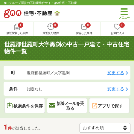
NTTグループ運営の不動産総合サイト goo住宅・不動産
1
0
0
0
最近検索した条件
最近見た物件
保存した条件
お気に入り
世羅郡世羅町大字黒渕の中古一戸建て・中古住宅
物件一覧
町
変更する
世羅郡世羅町／大字黒渕
条件
変更する
指定なし
新着メールを受
検索条件を保存
アプリで探す
取る
1
件
が該当しました。