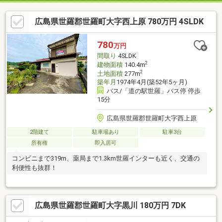
広島県世羅郡世羅町大字西上原 780万円 4SLDK
780
万円
間取り
4SLDK
2
建物面積
140.4m
2
土地面積
277m
築年月
1974年4月(築52年5ヶ月)
バス/「道の駅世羅」バス停 停歩
15分
広島県世羅郡世羅町大字西上原
2階建て
駐車場あり
駐車3台
所有権
即入居可
コンビニまで319m、薬局まで1.3km世羅インターも近く、交通の
利便性も抜群！
広島県世羅郡世羅町大字黒川 180万円 7DK