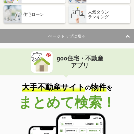
人気タウン
住宅ローン
ランキング
ページトップに戻る
goo住宅・不動産
アプリ
大手不動産サイト
物件
の
を
まとめて検索！