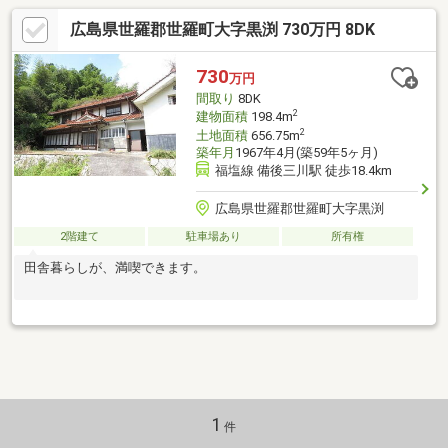
広島県世羅郡世羅町大字黒渕 730万円 8DK
730
万円
間取り
8DK
2
建物面積
198.4m
2
土地面積
656.75m
築年月
1967年4月(築59年5ヶ月)
福塩線 備後三川駅 徒歩18.4km
広島県世羅郡世羅町大字黒渕
2階建て
駐車場あり
所有権
田舎暮らしが、満喫できます。
1
件