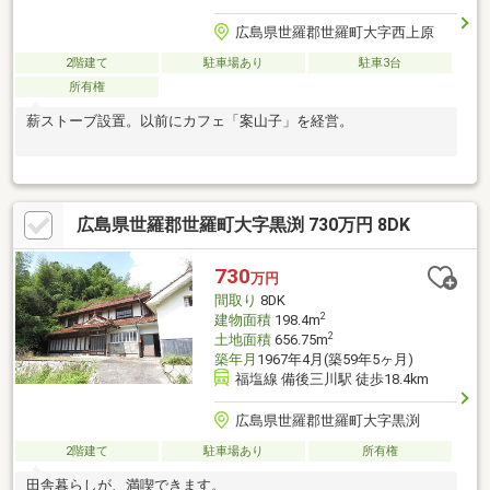
広島県世羅郡世羅町大字西上原
2階建て
駐車場あり
駐車3台
所有権
薪ストーブ設置。以前にカフェ「案山子」を経営。
広島県世羅郡世羅町大字黒渕 730万円 8DK
730
万円
間取り
8DK
2
建物面積
198.4m
2
土地面積
656.75m
築年月
1967年4月(築59年5ヶ月)
福塩線 備後三川駅 徒歩18.4km
広島県世羅郡世羅町大字黒渕
2階建て
駐車場あり
所有権
田舎暮らしが、満喫できます。