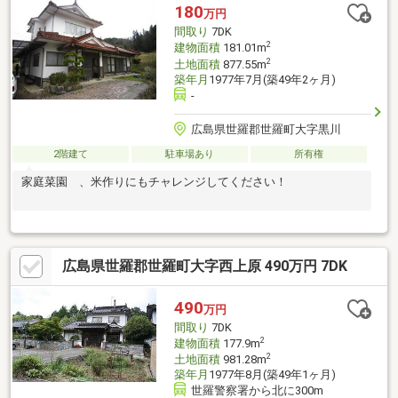
180
万円
間取り
7DK
2
建物面積
181.01m
2
土地面積
877.55m
築年月
1977年7月(築49年2ヶ月)
-
広島県世羅郡世羅町大字黒川
2階建て
駐車場あり
所有権
家庭菜園 、米作りにもチャレンジしてください！
広島県世羅郡世羅町大字西上原 490万円 7DK
490
万円
間取り
7DK
2
建物面積
177.9m
2
土地面積
981.28m
築年月
1977年8月(築49年1ヶ月)
世羅警察署から北に300m