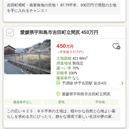
吉田町裡町・南東角地の売地！ 87.79平米、300万円で理想の土地
を手に入れるチャンス！
愛媛県宇和島市吉田町立間尻 450万円
450
万円
（坪単価:3.51万円）
2
土地面積
423.86m
用途地域
無指定
建ぺい率
70%
容積率
200%
建築条件
なし
予讃線 伊予吉田駅 徒歩4分
愛媛県宇和島市吉田町立間尻
建築条件なし
更地
平坦地
この広い４２３．８６平米の土地は、穏やかな自然と心地よい暮
らしを求める方にぴったり。静かな環境で新しい生活や夢の家づ
くりを実現しませんか？４５０万円の価格で手に入るのはチャン
スです。