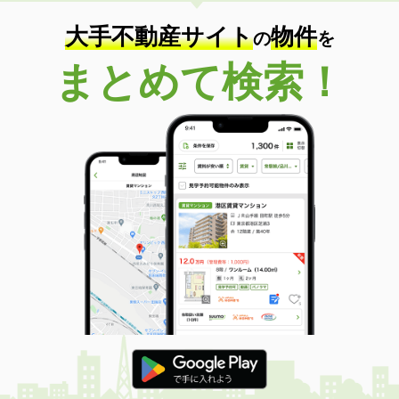
大手不動産サイト
物件
の
を
まとめて検索！