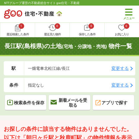
NTTグループ運営の不動産総合サイト goo住宅・不動産
1
0
0
0
最近検索した条件
最近見た物件
保存した条件
お気に入り
長江駅(島根県)の土地
物件一覧
(宅地・分譲地・売地)
駅
変更する
一畑電車北松江線/長江
条件
変更する
指定なし
新着メールを受
検索条件を保存
アプリで探す
取る
お探しの条件に該当する物件はありませんでした。
以下は「朝日ヶ丘駅と秋鹿町駅」の物件情報を表示