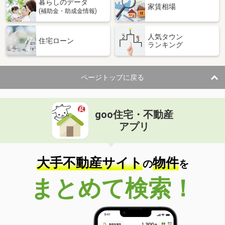
暮らしのデータ
家賃相場
(補助金・助成金情報)
人気タウン
住宅ローン
ランキング
ページトップに戻る
goo住宅・不動産
アプリ
大手不動産サイト
物件
の
を
まとめて検索！