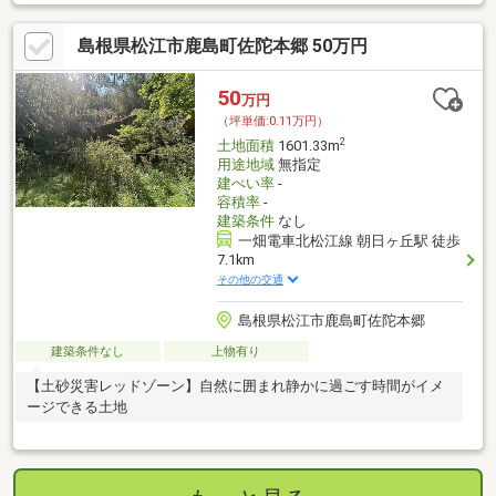
島根県松江市鹿島町佐陀本郷 50万円
50
万円
（坪単価:0.11万円）
2
土地面積
1601.33m
用途地域
無指定
建ぺい率
-
容積率
-
建築条件
なし
一畑電車北松江線 朝日ヶ丘駅 徒歩
7.1km
その他の交通
島根県松江市鹿島町佐陀本郷
建築条件なし
上物有り
【土砂災害レッドゾーン】自然に囲まれ静かに過ごす時間がイメ
ージできる土地