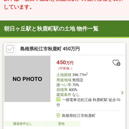
しています。
朝日ヶ丘駅と秋鹿町駅の土地 物件一覧
島根県松江市秋鹿町 450万円
450
万円
（坪単価:-）
2
土地面積
386.77m
用途地域
無指定
建ぺい率
70%
容積率
400%
建築条件
なし
一畑電車北松江線 秋鹿町駅 徒歩10
分
島根県松江市秋鹿町
建築条件なし
更地