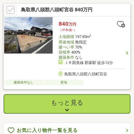
鳥取県八頭郡八頭町宮谷 840万円
840
万円
（坪単価:-）
2
土地面積
197.85m
用途地域
無指定
建ぺい率
70%
容積率
400%
建築条件
なし
ＪＲ因美線 郡家駅 徒歩12分
鳥取県八頭郡八頭町宮谷
建築条件なし
更地
もっと見る
お気に入り物件一覧を見る