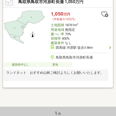
鳥取県鳥取市河原町長瀬 1,050万円
1,050
万円
（坪単価:0.19万円）
2
土地面積
18761m
用途地域
無指定
建ぺい率
70%
容積率
400%
建築条件
なし
因美線 河原駅 徒歩3.6km
鳥取県鳥取市河原町長瀬
建築条件なし
更地
ランドネット おすすめ山林ご検討よろしくお願いいたします。
1
件