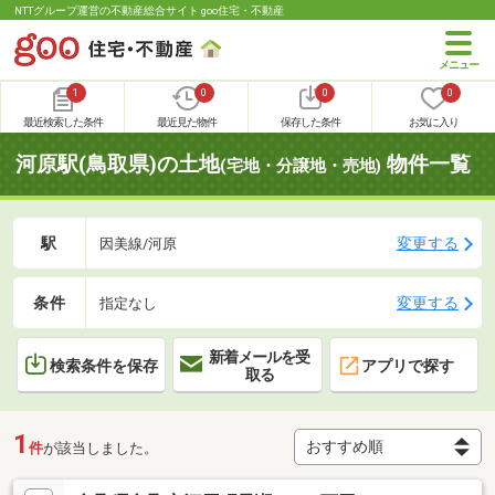
NTTグループ運営の不動産総合サイト goo住宅・不動産
1
0
0
0
最近検索した条件
最近見た物件
保存した条件
お気に入り
河原駅(鳥取県)の土地
物件一覧
(宅地・分譲地・売地)
駅
変更する
因美線/河原
条件
変更する
指定なし
新着メールを受
検索条件を保存
アプリで探す
取る
1
件
が該当しました。