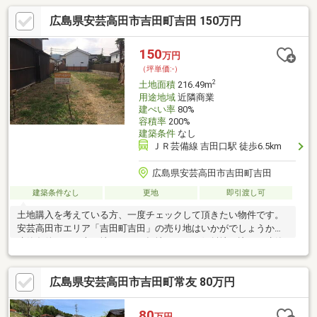
広島県安芸高田市吉田町吉田 150万円
150
万円
（坪単価:-）
2
土地面積
216.49m
用途地域
近隣商業
建ぺい率
80%
容積率
200%
建築条件
なし
ＪＲ芸備線 吉田口駅 徒歩6.5km
広島県安芸高田市吉田町吉田
建築条件なし
更地
即引渡し可
土地購入を考えている方、一度チェックして頂きたい物件です。
安芸高田市エリア「吉田町吉田」の売り地はいかがでしょうか。
建築条件のない売り地です。平坦地なので、傾斜地と比べて建築
しやすい立地です。売地をお探しの方に是非見て頂きたいイチオ
シの土地です。芸備線吉田口をご利用するなら、芸備線吉田口周
広島県安芸高田市吉田町常友 80万円
辺で土地を買いませんか。
80
万円