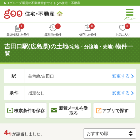
NTTグループ運営の不動産総合サイト goo住宅・不動産
1
0
0
0
最近検索した条件
最近見た物件
保存した条件
お気に入り
吉田口駅(広島県)の土地
物件一
(宅地・分譲地・売地)
覧
駅
変更する
芸備線/吉田口
条件
変更する
指定なし
新着メールを受
検索条件を保存
アプリで探す
取る
4
件
が該当しました。