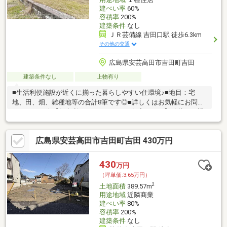
建ぺい率
60%
容積率
200%
建築条件
なし
ＪＲ芸備線 吉田口駅 徒歩6.3km
その他の交通
広島県安芸高田市吉田町吉田
建築条件なし
上物有り
■生活利便施設が近くに揃った暮らしやすい住環境♪■地目：宅
地、田、畑、雑種地等の合計8筆です◎■詳しくはお気軽にお問合
せください☆【低金利で一つにまとめる住宅ローン】引越しを機
に家電費用も住宅ローンに組入可能☆頭金・諸費用のない方でも
まずはご相談ください♪車等の個人ローンも一本化して月々支払い
広島県安芸高田市吉田町吉田 430万円
を減額☆◇◆西洋トラスト株式会社◆◇・住宅ローンに不安があ
る方、一度断られた方、お気軽にご相談ください・ご自宅までの
送迎いたします。事前にご連絡下さい・他社で掲載されている物
430
万円
件情報もまとめて資料をお送りします・是非一度条件をお聞かせ
（坪単価:3.65万円）
ください♪
2
土地面積
389.57m
用途地域
近隣商業
建ぺい率
80%
容積率
200%
建築条件
なし