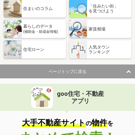
「住みたい街」
住まいのコラム
を見つけよう
暮らしのデータ
家賃相場
(補助金・助成金情報)
人気タウン
住宅ローン
ランキング
ページトップに戻る
goo住宅・不動産
アプリ
大手不動産サイト
物件
の
を