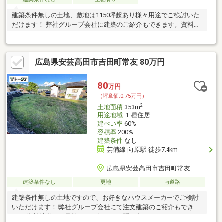
建築条件無しの土地、敷地は1150坪超あり様々用途でご検討いた
だけます！ 弊社グループ会社に建築のご紹介もできます。資料請
求・ご見学などお気軽にお問い合わせくださいませ♪
広島県安芸高田市吉田町常友 80万円
80
万円
（坪単価:0.75万円）
2
土地面積
353m
用途地域
１種住居
建ぺい率
60%
容積率
200%
建築条件
なし
芸備線 向原駅 徒歩7.4km
広島県安芸高田市吉田町常友
建築条件なし
更地
南道路
建築条件無しの土地ですので、お好きなハウスメーカーでご検討
いただけます！ 弊社グループ会社にて注文建築のご紹介もできま
す。 資料請求・ご見学などお気軽にお問い合わせくださいませ♪