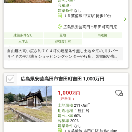
建ぺい率
-
容積率
-
建築条件
なし
ＪＲ芸備線 甲立駅 徒歩10分
広島県安芸高田市甲田町高田原
建築条件なし
更地
南道路
本下水
即引渡し可
自由度の高い広さ約７０４坪の建築条件無し土地☆江の川リバー
サイドの平坦地☆ショッピンングセンターや役所、図書館や郵便
局、小中学校など利便施設１０分圏内☆JR芸備線甲立駅まで徒歩
10分☆
広島県安芸高田市吉田町吉田 1,000万円
1,000
万円
（坪単価:-）
2
土地面積
2117.8m
用途地域
１種住居
建ぺい率
60%
容積率
200%
建築条件
なし
ＪＲ芸備線 吉田口駅 徒歩6.3km