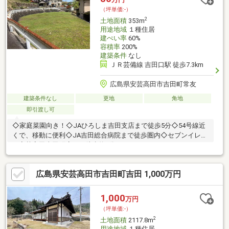
（坪単価:-）
2
土地面積
353m
用途地域
１種住居
建ぺい率
60%
容積率
200%
建築条件
なし
ＪＲ芸備線 吉田口駅 徒歩7.3km
広島県安芸高田市吉田町常友
建築条件なし
更地
角地
即引渡し可
◇家庭菜園向き！◇JAひろしま吉田支店まで徒歩5分◇54号線近
くで、移動に便利◇JA吉田総合病院まで徒歩圏内◇セブンイレブ
ン安芸高田吉田町店まで徒歩約9分
広島県安芸高田市吉田町吉田 1,000万円
1,000
万円
（坪単価:-）
2
土地面積
2117.8m
用途地域
１種住居