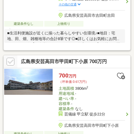
その他の交通
広島県安芸高田市吉田町吉田
建築条件なし
上物有り
■生活利便施設が近くに揃った暮らしやすい住環境♪■地目：宅
地、田、畑、雑種地等の合計8筆です◎■詳しくはお気軽にお問合
せください☆【低金利で一つにまとめる住宅ローン】引越しを機
に家電費用も住宅ローンに組入可能☆頭金・諸費用のない方でも
まずはご相談ください♪車等の個人ローンも一本化して月々支払い
広島県安芸高田市甲田町下小原 700万円
を減額☆◇◆西洋トラスト株式会社◆◇・住宅ローンに不安があ
る方、一度断られた方、お気軽にご相談ください・ご自宅までの
送迎いたします。事前にご連絡下さい・他社で掲載されている物
700
万円
件情報もまとめて資料をお送りします・是非一度条件をお聞かせ
（坪単価:0.61万円）
ください♪
2
土地面積
3806m
用途地域
-
建ぺい率
-
容積率
-
建築条件
なし
芸備線 甲立駅 徒歩22分
広島県安芸高田市甲田町下小原
建築条件なし
上物有り