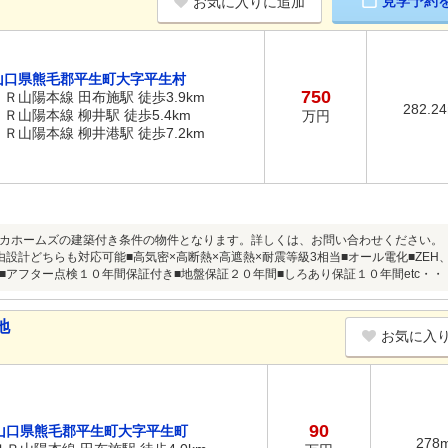
見学予約
お気に入りに追加
山口県熊毛郡平生町大字平生村
750
ＪＲ山陽本線 田布施駅 徒歩3.9km
282.2
ＪＲ山陽本線 柳井駅 徒歩5.4km
万円
ＪＲ山陽本線 柳井港駅 徒歩7.2km
カホームズの建築付き条件の物件となります。詳しくは、お問い合わせください。
由設計どちらも対応可能■高気密×高断熱×高遮熱×耐震等級3相当■オール電化■ZEH、
■アフター点検１０年間保証付き■地盤保証２０年間■しろあり保証１０年間etc・
地
お気に入
90
山口県熊毛郡平生町大字平生町
278