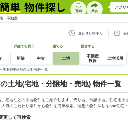
住宅・不動産
0
最近見た物件
保
一戸建てを買う
建てる
投資する
不動産
古
新築
中古
土地
土地活用
投資
>
熊毛郡平生町の土地 物件一覧
)の土地(宅地・分譲地・売地) 物件一覧
地、宅地などの土地物件をご紹介します。売り地、分譲土地、住宅用土地
人気のこだわり条件から物件を簡単検索。理想の物件探しをgoo住宅
変更して再検索