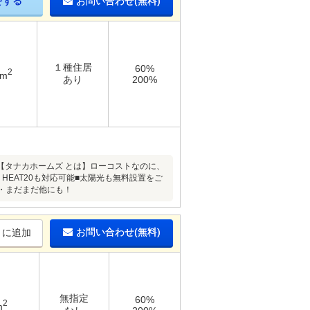
をする
お問い合わせ(無料)
１種住居
60%
2
4m
あり
200%
【タナカホームズ とは】ローコストなのに、
HEAT20も対応可能■太陽光も無料設置をご
・・まだまだ他にも！
お問い合わせ(無料)
りに追加
無指定
60%
2
m