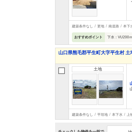
建築条件なし
更地
南道路
本下
おすすめポイント
下水：VU200
山口県熊毛郡平生町大字平生村 土
土地
建築条件なし
平坦地
本下水
上
チェックした物件を一括で