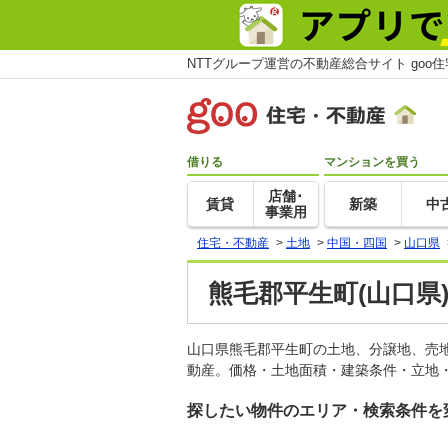
NTTグループ運営の不動産総合サイト goo
借りる
マンションを買う
店舗･
賃貸
新築
中
事業用
住宅・不動産
>
土地
>
中国・四国
>
山口県
熊毛郡平生町(山口県
山口県熊毛郡平生町の土地、分譲地、売
動産。価格・土地面積・建築条件・立地・
探したい物件のエリア・検索条件を