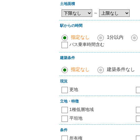
土地面積
～
駅からの時間
指定なし
1分以内
バス乗車時間含む
建築条件
指定なし
建築条件なし
現況
更地
立地・特徴
1種低層地域
平坦地
条件
所有権