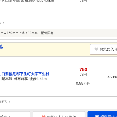
ＪＲ山陽本線 田布施駅 徒歩4.0km
万円
水
ｍｍ→150ｍｍ上水：13ｍｍ 配管図有
地
お気に入
750
山口県熊毛郡平生町大字平生村
万円
4508
山陽本線 田布施駅 徒歩4.4km
0.55万円
物有り
資料請求