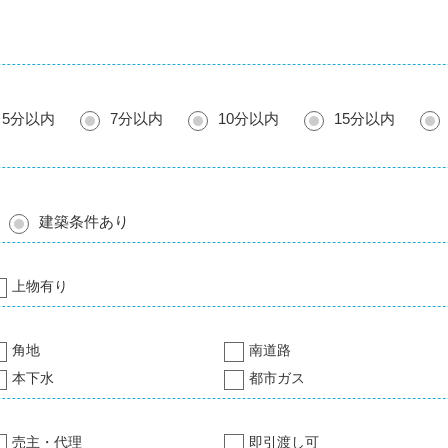
5分以内
7分以内
10分以内
15分以内
建築条件あり
上物有り
角地
南道路
本下水
都市ガス
売主・代理
即引渡し可