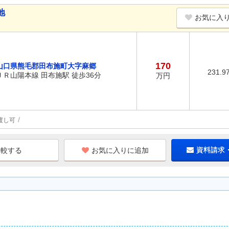
地
お気に入
170
山口県熊毛郡田布施町大字麻郷
231.9
ＪＲ山陽本線 田布施駅 徒歩36分
万円
渡し可
お気に入りに追加
資料請求