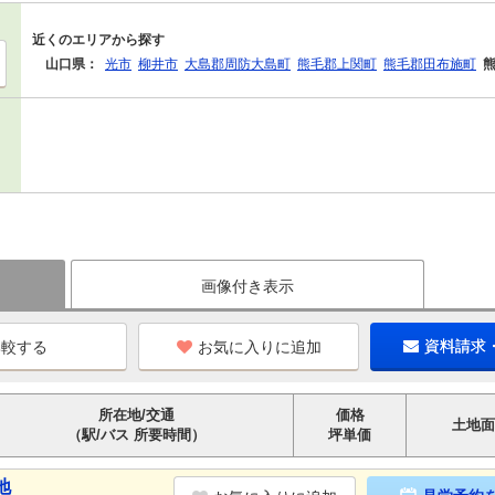
近くのエリアから探す
山口県：
光市
柳井市
大島郡周防大島町
熊毛郡上関町
熊毛郡田布施町
画像付き表示
お気に入りに追加
資料請求
所在地/交通
価格
土地面
（駅/バス 所要時間）
坪単価
地