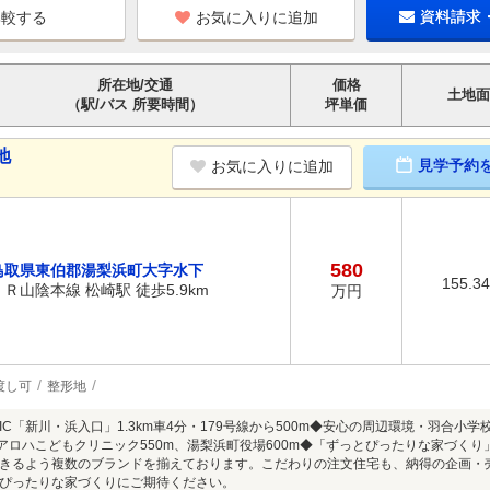
お気に入りに追加
資料請求
所在地/交通
価格
土地面
（駅/バス 所要時間）
坪単価
地
見学予約
お気に入りに追加
580
鳥取県東伯郡湯梨浜町大字水下
155.3
ＪＲ山陰本線 松崎駅 徒歩5.9km
万円
渡し可
整形地
IC「新川・浜入口」1.3km車4分・179号線から500m◆安心の周辺環境・羽合小
m、アロハこどもクリニック550m、湯梨浜町役場600m◆「ずっとぴったりな家づ
きるよう複数のブランドを揃えております。こだわりの注文住宅も、納得の企画・
ぴったりな家づくりにご期待ください。