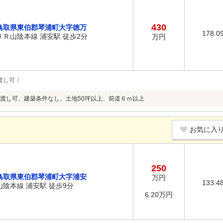
430
鳥取県東伯郡琴浦町大字徳万
178.0
ＪＲ山陰本線 浦安駅 徒歩2分
万円
渡し可
渡し可、建築条件なし、土地50坪以上、前道６ｍ以上
お気に入
250
鳥取県東伯郡琴浦町大字浦安
万円
133.4
山陰本線 浦安駅 徒歩9分
6.20万円