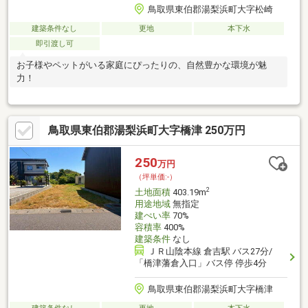
鳥取県東伯郡湯梨浜町大字松崎
建築条件なし
更地
本下水
即引渡し可
お子様やペットがいる家庭にぴったりの、自然豊かな環境が魅
力！
鳥取県東伯郡湯梨浜町大字橋津 250万円
250
万円
（坪単価:-）
2
土地面積
403.19m
用途地域
無指定
建ぺい率
70%
容積率
400%
建築条件
なし
ＪＲ山陰本線 倉吉駅 バス27分/
「橋津藩倉入口」バス停 停歩4分
鳥取県東伯郡湯梨浜町大字橋津