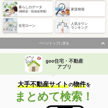
暮らしのデータ
家賃相場
(補助金・助成金情報)
人気タウン
住宅ローン
ランキング
ページトップに戻る
goo住宅・不動産
アプリ
大手不動産サイト
物件
の
を
まとめて検索！