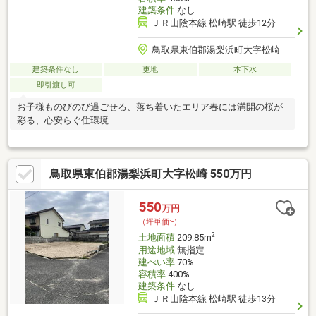
建築条件
なし
ＪＲ山陰本線 松崎駅 徒歩12分
鳥取県東伯郡湯梨浜町大字松崎
建築条件なし
更地
本下水
即引渡し可
お子様ものびのび過ごせる、落ち着いたエリア春には満開の桜が
彩る、心安らぐ住環境
鳥取県東伯郡湯梨浜町大字松崎 550万円
550
万円
（坪単価:-）
2
土地面積
209.85m
用途地域
無指定
建ぺい率
70%
容積率
400%
建築条件
なし
ＪＲ山陰本線 松崎駅 徒歩13分