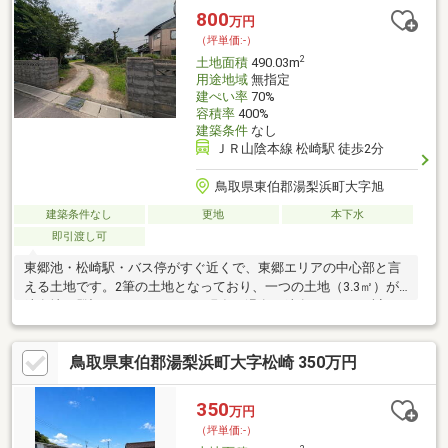
りな家づくりにご期待ください。
800
万円
（坪単価:-）
2
土地面積
490.03m
用途地域
無指定
建ぺい率
70%
容積率
400%
建築条件
なし
ＪＲ山陰本線 松崎駅 徒歩2分
鳥取県東伯郡湯梨浜町大字旭
建築条件なし
更地
本下水
即引渡し可
東郷池・松崎駅・バス停がすぐ近くで、東郷エリアの中心部と言
える土地です。2筆の土地となっており、一つの土地（3.3㎡）が
鉱泉地の登記となっています。現在、温泉は鉱泉しておらず穴な
どはありません。
鳥取県東伯郡湯梨浜町大字松崎 350万円
350
万円
（坪単価:-）