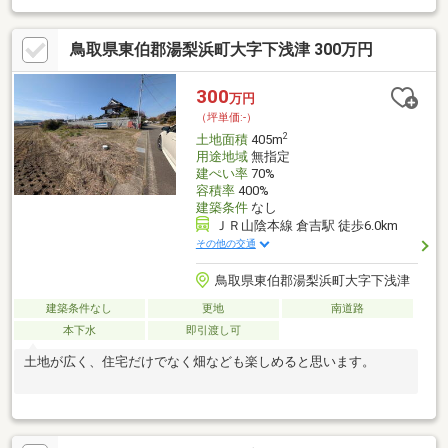
鳥取県東伯郡湯梨浜町大字下浅津 300万円
300
万円
（坪単価:-）
2
土地面積
405m
用途地域
無指定
建ぺい率
70%
容積率
400%
建築条件
なし
ＪＲ山陰本線 倉吉駅 徒歩6.0km
その他の交通
鳥取県東伯郡湯梨浜町大字下浅津
建築条件なし
更地
南道路
本下水
即引渡し可
土地が広く、住宅だけでなく畑なども楽しめると思います。