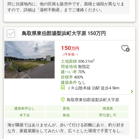
同じ分譲地内に、他の区画も販売中です。面積と値段が異なりま
すので、詳細は「湯村不動産」までご連絡ください。
鳥取県東伯郡湯梨浜町大字原 150万円
150
万円
（坪単価:-）
2
土地面積
306.21m
用途地域
無指定
建ぺい率
70%
容積率
400%
建築条件
なし
ＪＲ山陰本線 泊駅 徒歩4.5km
鳥取県東伯郡湯梨浜町大字原
建築条件なし
更地
南道路
本下水
角地
即引渡し可
海が隣接ではありませんが、歩いて行ける距離にあり、釣り好き
な方、家庭菜園をしてみたい方、広々とした環境で子育てをした
い方にオススメの住宅地です。