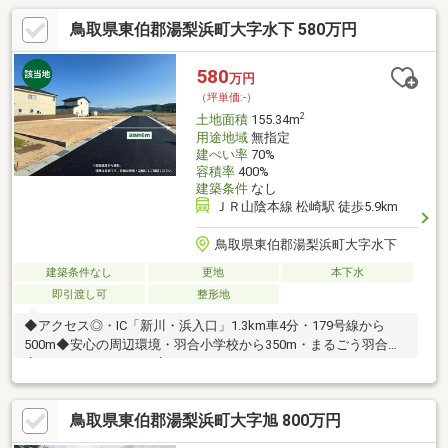
鳥取県東伯郡湯梨浜町大字水下 580万円
580
万円
（坪単価:-）
2
土地面積
155.34m
用途地域
無指定
建ぺい率
70%
容積率
400%
建築条件
なし
ＪＲ山陰本線 松崎駅 徒歩5.9km
鳥取県東伯郡湯梨浜町大字水下
建築条件なし
更地
本下水
即引渡し可
整形地
◆アクセス◎・IC「新川・浜入口」1.3km車4分・179号線から
500m◆安心の周辺環境・羽合小学校から350m・まるごう羽合
店、ウェルネスハワイ店1.2km、アロハこどもクリニック550m、
湯梨浜町役場600m◆「ずっとぴったりな家づくり」を。・ウッズ
カンパニーでは、お客様のご要望にお応えできるよう複数のブラ
鳥取県東伯郡湯梨浜町大字旭 800万円
ンドを揃えております。こだわりの注文住宅も、納得の企画・売
建プランも。お客さま一人ひとりの想いを叶える、ずっとぴった