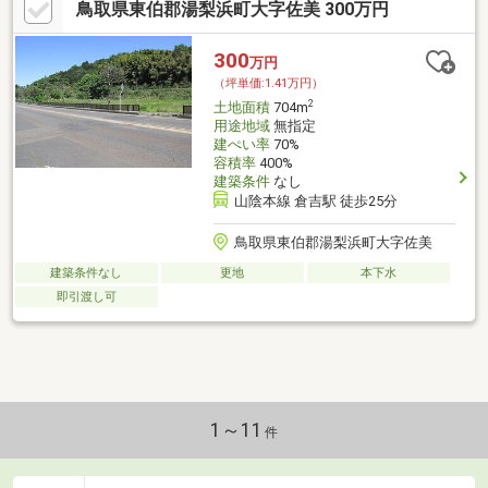
鳥取県東伯郡湯梨浜町大字佐美 300万円
300
万円
（坪単価:1.41万円）
2
土地面積
704m
用途地域
無指定
建ぺい率
70%
容積率
400%
建築条件
なし
山陰本線 倉吉駅 徒歩25分
鳥取県東伯郡湯梨浜町大字佐美
建築条件なし
更地
本下水
即引渡し可
1～11
件