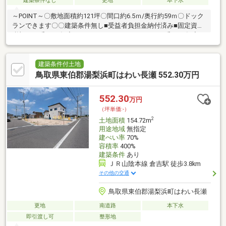
建築条件なし
更地
本下水
～POINT～〇敷地面積約121坪〇間口約6.5ｍ/奥行約59ｍ〇ドック
ランできます〇〇建築条件無し■受益者負担金納付済み■固定資産
税額 43番 R8年度 15 535円 42番 R8年度
2 250円＜周辺環境＞・湯梨浜町立羽合小学校まで徒歩約28分・湯
梨浜町立湯梨浜中学校まで徒歩約40分〇新型コロナウイルス蔓延
の影響で材料等が高騰している為、中古住宅が再注目されてきて
建築条件付土地
おります。■物件詳細や周辺環境 ■住宅ローンやご売却 ■リフ
鳥取県東伯郡湯梨浜町はわい長瀬 552.30万円
ォームや建替え はお気軽にご相談ください。
552.30
万円
（坪単価:-）
2
土地面積
154.72m
用途地域
無指定
建ぺい率
70%
容積率
400%
建築条件
あり
ＪＲ山陰本線 倉吉駅 徒歩3.8km
その他の交通
鳥取県東伯郡湯梨浜町はわい長瀬
更地
南道路
本下水
即引渡し可
整形地