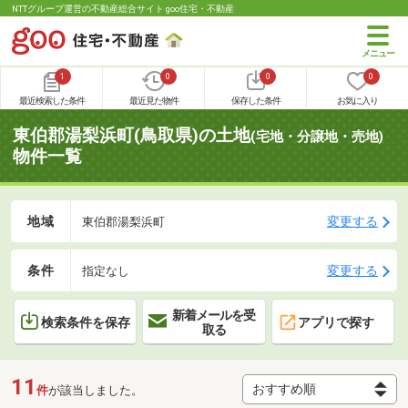
NTTグループ運営の不動産総合サイト goo住宅・不動産
1
0
0
0
最近検索した条件
最近見た物件
保存した条件
お気に入り
東伯郡湯梨浜町(鳥取県)の土地
(宅地・分譲地・売地)
物件一覧
地域
変更する
東伯郡湯梨浜町
条件
変更する
指定なし
新着メールを受
検索条件を保存
アプリで探す
取る
11
件
が該当しました。