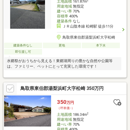
2
土地面積
161.87m
用途地域
無指定
建ぺい率
70%
容積率
400%
建築条件
なし
ＪＲ山陰本線 松崎駅 徒歩11分
鳥取県東伯郡湯梨浜町大字松崎
建築条件なし
更地
本下水
即引渡し可
水郷祭がおうちから見える！東郷湖周りの豊かな自然や公園等
は、ファミリー、ペットにとって充実した環境です！
鳥取県東伯郡湯梨浜町大字松崎 350万円
350
万円
（坪単価:-）
2
土地面積
186.34m
用途地域
無指定
建ぺい率
70%
容積率
400%