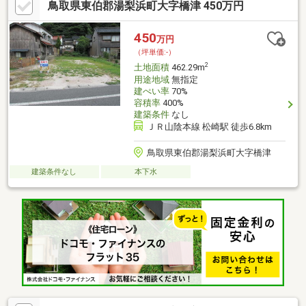
鳥取県東伯郡湯梨浜町大字橋津 450万円
450
万円
（坪単価:-）
2
土地面積
462.29m
用途地域
無指定
建ぺい率
70%
容積率
400%
建築条件
なし
ＪＲ山陰本線 松崎駅 徒歩6.8km
鳥取県東伯郡湯梨浜町大字橋津
建築条件なし
本下水