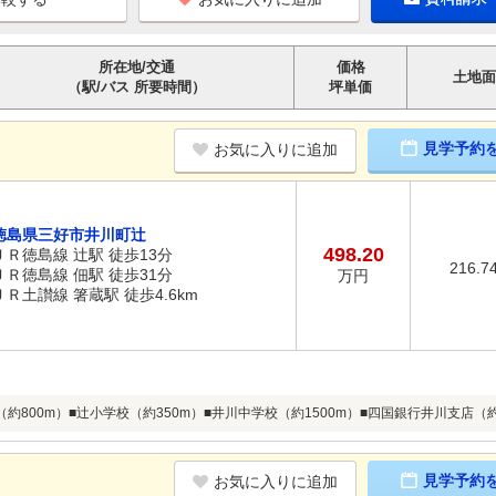
所在地/交通
価格
土地面
（駅/バス 所要時間）
坪単価
見学予約
お気に入りに追加
徳島県三好市井川町辻
498.20
ＪＲ徳島線 辻駅 徒歩13分
216.7
ＪＲ徳島線 佃駅 徒歩31分
万円
ＪＲ土讃線 箸蔵駅 徒歩4.6km
約800m）■辻小学校（約350m）■井川中学校（約1500m）■四国銀行井川支店（約6
見学予約
お気に入りに追加