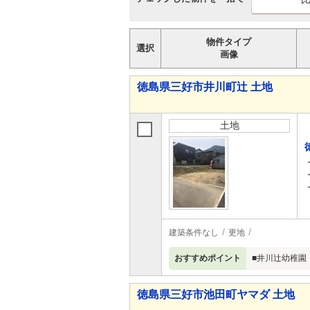
物件タイプ
選択
画像
徳島県三好市井川町辻 土地
土地
建築条件なし
更地
おすすめポイント
■井川辻幼稚園（
徳島県三好市池田町ヤマダ 土地