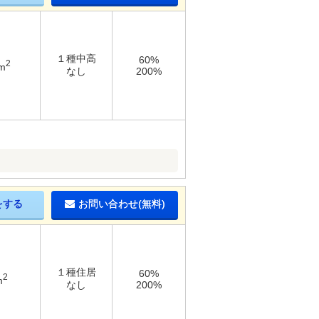
１種中高
60%
2
m
なし
200%
をする
お問い合わせ(無料)
１種住居
60%
2
m
なし
200%