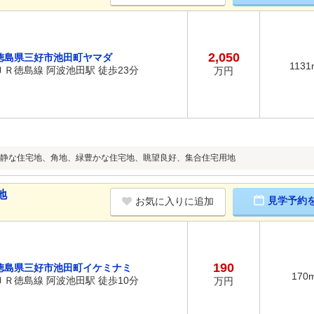
2,050
徳島県三好市池田町ヤマダ
1131
ＪＲ徳島線 阿波池田駅 徒歩23分
万円
静な住宅地、角地、緑豊かな住宅地、眺望良好、集合住宅用地
地
見学予約
お気に入りに追加
190
徳島県三好市池田町イケミナミ
170
ＪＲ徳島線 阿波池田駅 徒歩10分
万円