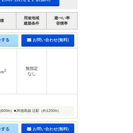
用途地域
建ぺい率
積
建築条件
容積率
をする
お問い合わせ(無料)
無指定
2
4m
なし
00m）■JR徳島線 辻駅（約1200m）
をする
お問い合わせ(無料)