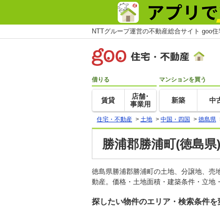
NTTグループ運営の不動産総合サイト goo
借りる
マンションを買う
店舗･
賃貸
新築
中
事業用
住宅・不動産
>
土地
>
中国・四国
>
徳島県
勝浦郡勝浦町(徳島県
徳島県勝浦郡勝浦町の土地、分譲地、売
動産。価格・土地面積・建築条件・立地・
探したい物件のエリア・検索条件を