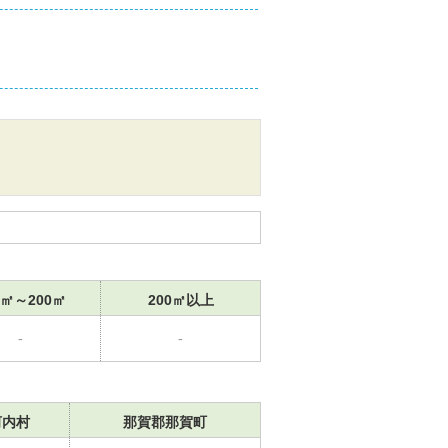
0㎡～200㎡
200㎡以上
-
-
河内村
那賀郡那賀町