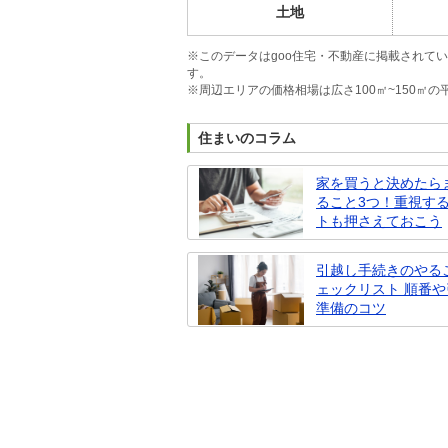
土地
※このデータはgoo住宅・不動産に掲載されて
す。
※周辺エリアの価格相場は広さ100㎡~150㎡
住まいのコラム
家を買うと決めたら
ること3つ！重視す
トも押さえておこう
引越し手続きのやる
ェックリスト 順番
準備のコツ