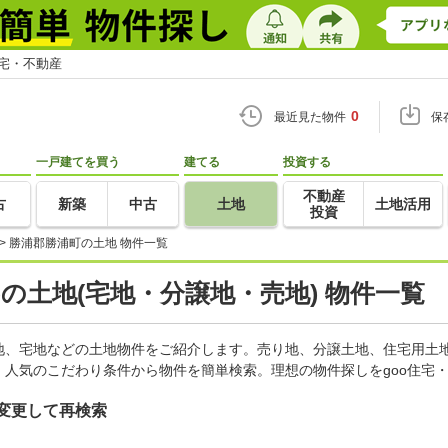
住宅・不動産
0
最近見た物件
保
一戸建てを買う
建てる
投資する
不動産
古
新築
中古
土地
土地活用
投資
>
勝浦郡勝浦町の土地 物件一覧
)の土地(宅地・分譲地・売地) 物件一覧
地、宅地などの土地物件をご紹介します。売り地、分譲土地、住宅用土地
人気のこだわり条件から物件を簡単検索。理想の物件探しをgoo住宅
変更して再検索