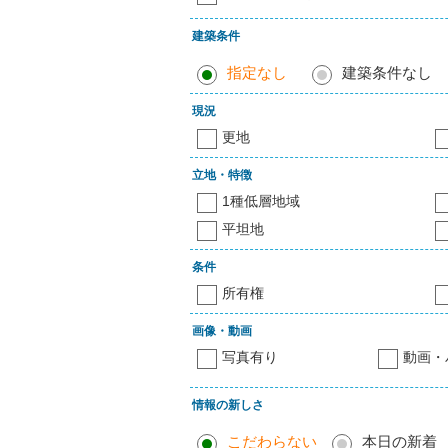
建築条件
指定なし
建築条件なし
現況
更地
立地・特徴
1種低層地域
平坦地
条件
所有権
画像・動画
写真有り
動画・
情報の新しさ
こだわらない
本日の新着