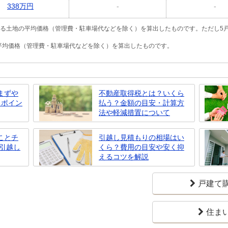
338万円
-
-
いる土地の平均価格（管理費・駐車場代などを除く）を算出したものです。ただし5
の平均価格（管理費・駐車場代などを除く）を算出したものです。
まずや
不動産取得税とは？いくら
るポイン
払う？金額の目安・計算方
法や軽減措置について
ことチ
引越し見積もりの相場はい
や引越し
くら？費用の目安や安く抑
えるコツを解説
戸建て
住ま