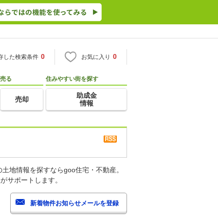
0
0
存した検索条件
お気に入り
売る
住みやすい街を探す
助成金
売却
情報
土地情報を探すならgoo住宅・不動産。
産がサポートします。