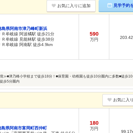
見学予約
お気に入りに追加
徳島県阿南市津乃峰町新浜
590
ＪＲ牟岐線 阿波橘駅 徒歩21分
203.4
ＪＲ牟岐線 見能林駅 徒歩38分
万円
ＪＲ牟岐線 阿南駅 徒歩4.9km
境≫■津乃峰小学校まで徒歩18分！■保育園・幼稚園も徒歩10分圏内に多数■徒歩1
徒歩5分圏内
お気に入
180
徳島県阿南市富岡町西仲町
万円
99.17