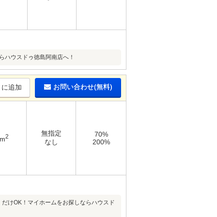
ならハウスドゥ徳島阿南店へ！
お問い合わせ(無料)
りに追加
無指定
70%
2
1m
なし
200%
くだけOK！マイホームをお探しならハウスド