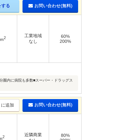
をする
お問い合わせ(無料)
工業地域
60%
2
2m
なし
200%
0分圏内に病院も多数■スーパー・ドラッグス
お問い合わせ(無料)
りに追加
近隣商業
80%
2
m