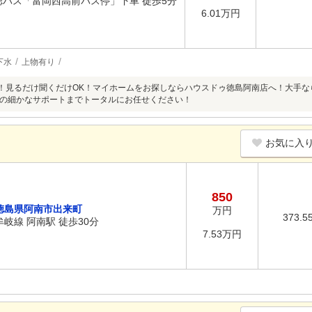
徳バス「富岡西高前バス停」下車 徒歩5分
6.01万円
下水
上物有り
超！見るだけ聞くだけOK！マイホームをお探しならハウスドゥ徳島阿南店へ！大手
の細かなサポートまでトータルにお任せください！
お気に入
850
徳島県阿南市出来町
万円
373.5
牟岐線 阿南駅 徒歩30分
7.53万円