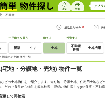
住宅・不動産
0
最近見た物件
保
一戸建てを買う
建てる
投資する
不動産
古
新築
中古
土地
土地活用
投資
>
阿南市の土地 物件一覧
地(宅地・分譲地・売地) 物件一覧
地などの土地物件をご紹介します。売り地、分譲土地、住宅用土地などの
こだわり条件から物件を簡単検索。理想の物件探しをgoo住宅・不動
変更して再検索