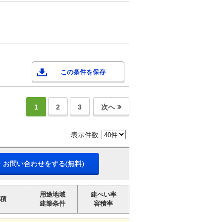
この条件を保存
1
2
3
次へ
表示件数
・お問い合わせをする(無料)
用途地域
建ぺい率
積
建築条件
容積率