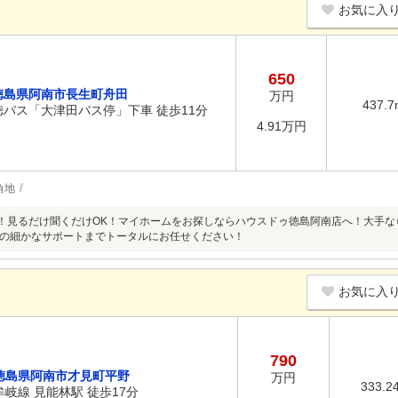
お気に入
650
徳島県阿南市長生町舟田
万円
437.7
徳バス「大津田バス停」下車 徒歩11分
4.91万円
角地
超！見るだけ聞くだけOK！マイホームをお探しならハウスドゥ徳島阿南店へ！大手
の細かなサポートまでトータルにお任せください！
お気に入
790
徳島県阿南市才見町平野
万円
333.2
牟岐線 見能林駅 徒歩17分