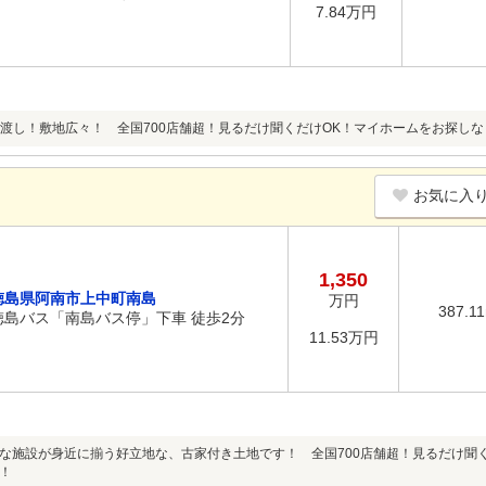
7.84万円
渡し！敷地広々！ 全国700店舗超！見るだけ聞くだけOK！マイホームをお探し
お気に入
1,350
徳島県阿南市上中町南島
万円
387.1
徳島バス「南島バス停」下車 徒歩2分
11.53万円
な施設が身近に揃う好立地な、古家付き土地です！ 全国700店舗超！見るだけ聞
！