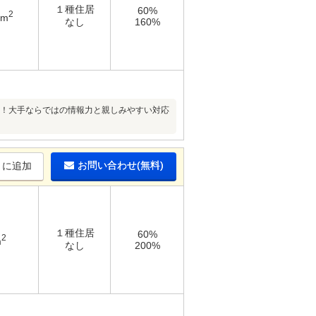
１種住居
60%
2
5m
なし
160%
へ！大手ならではの情報力と親しみやすい対応
お問い合わせ(無料)
りに追加
１種住居
60%
2
m
なし
200%