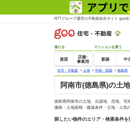
NTTグループ運営の不動産総合サイト goo
借りる
マンションを買う
店舗･
賃貸
新築
中
事業用
住宅・不動産
>
土地
>
中国・四国
>
徳島県
阿南市(徳島県)の土
徳島県阿南市の土地、分譲地、売地、宅
価格・土地面積・建築条件・立地・人気の
探したい物件のエリア・検索条件を