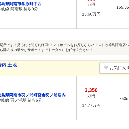
徳島県阿南市学原町中西
万円
165.3
牟岐線 阿南駅 徒歩9分
13.60万円
場所です！見るだけ聞くだけOK！マイホームをお探しならハウスドゥ徳島阿南店
ら購入後の細かなサポートまでトータルにお任せください！
内 土地
お気に入
3,350
徳島県阿南市羽ノ浦町宮倉羽ノ浦居内
万円
750
牟岐線 羽ノ浦駅 徒歩6分
14.77万円