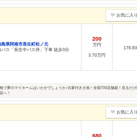
お気に入
200
徳島県阿南市長生町松ノ元
万円
178.8
徳バス「長生中バス停」下車 徒歩3分
3.70万円
格で夢のマイホームはいかがでしょうか♪古家付き土地！全国700店舗超！見るだけ
店へ！
お気に入
680