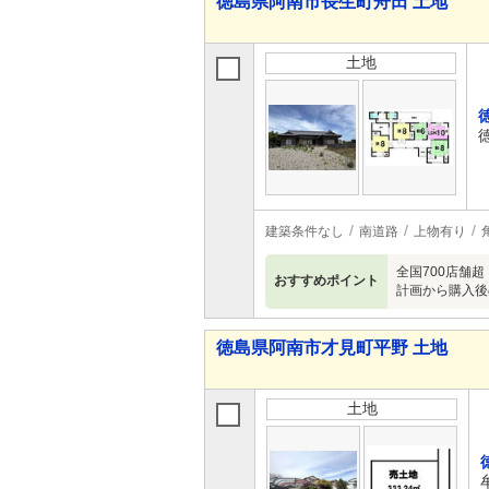
徳島県阿南市長生町舟田 土地
土地
建築条件なし
南道路
上物有り
全国700店舗
おすすめポイント
計画から購入後
徳島県阿南市才見町平野 土地
土地