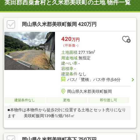
英田郡西粟倉村と久米郡美咲町の土地 物件一覧
岡山県久米郡美咲町飯岡 420万円
420
万円
（坪単価:-）
2
土地面積
277.15m
用途地域
無指定
建ぺい率
-
容積率
-
建築条件
なし
バス/「鷺橋」バス停 停歩6分
岡山県久米郡美咲町飯岡
建築条件なし
更地
即引渡し可
■本物件は本物件から徒歩2分に位置する土地とセット売りになり
ます 美咲町飯岡139番1/畑/161㎡
岡山県久米郡美咲町高下 750万円