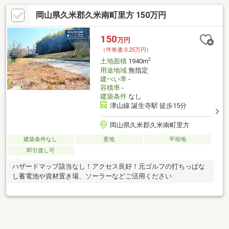
岡山県久米郡久米南町里方 150万円
150
万円
（坪単価:0.25万円）
2
土地面積
1940m
用途地域
無指定
建ぺい率
-
容積率
-
建築条件
なし
津山線 誕生寺駅 徒歩15分
岡山県久米郡久米南町里方
建築条件なし
更地
平坦地
即引渡し可
ハザードマップ該当なし！アクセス良好！元ゴルフの打ちっぱな
し蓄電池や資材置き場、ソーラーなどご活用ください