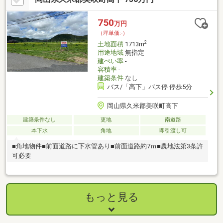
750
万円
（坪単価:-）
2
土地面積
1713m
用途地域
無指定
建ぺい率
-
容積率
-
建築条件
なし
バス/「高下」バス停 停歩5分
岡山県久米郡美咲町高下
建築条件なし
更地
南道路
本下水
角地
即引渡し可
■角地物件■前面道路に下水管あり■前面道路約7ｍ■農地法第3条許
可必要
もっと見る