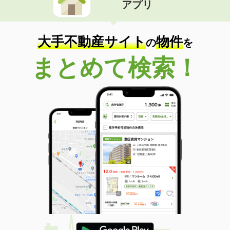
アプリ
大手不動産サイト
物件
の
を
まとめて検索！