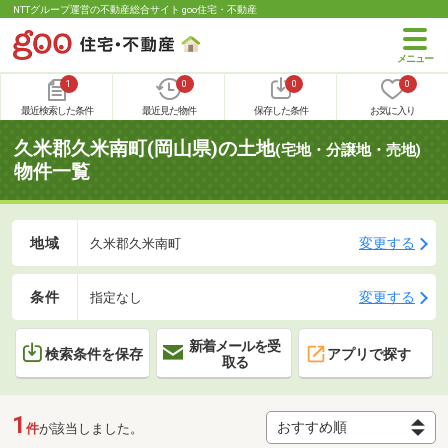
NTTグループ運営の不動産総合サイト goo住宅・不動産
1
0
0
0
最近検索した条件
最近見た物件
保存した条件
お気に入り
久米郡久米南町(岡山県)の土地
(宅地・分譲地・売地)
物件一覧
地域
変更する
久米郡久米南町
条件
変更する
指定なし
新着メールを受
検索条件を保存
アプリで探す
取る
1
件
が該当しました。