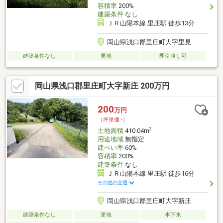
容積率
200%
建築条件
なし
ＪＲ山陽本線 里庄駅 徒歩13分
岡山県浅口郡里庄町大字里見
建築条件なし
更地
即引渡し可
岡山県浅口郡里庄町大字新庄 200万円
200
万円
（坪単価:-）
2
土地面積
410.04m
用途地域
無指定
建ぺい率
60%
容積率
200%
建築条件
なし
ＪＲ山陽本線 里庄駅 徒歩16分
その他の交通
岡山県浅口郡里庄町大字新庄
建築条件なし
更地
本下水