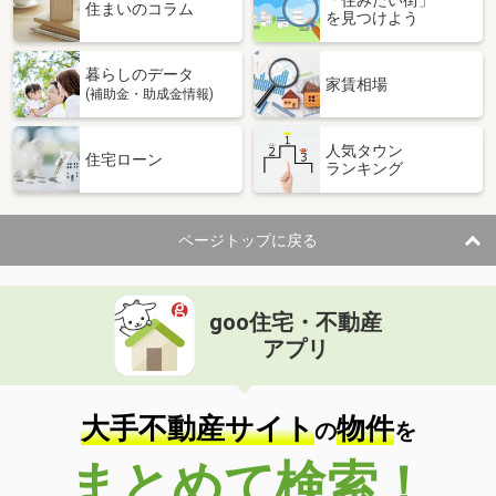
「住みたい街」
住まいのコラム
を見つけよう
暮らしのデータ
家賃相場
(補助金・助成金情報)
人気タウン
住宅ローン
ランキング
ページトップに戻る
goo住宅・不動産
アプリ
大手不動産サイト
物件
の
を
まとめて検索！