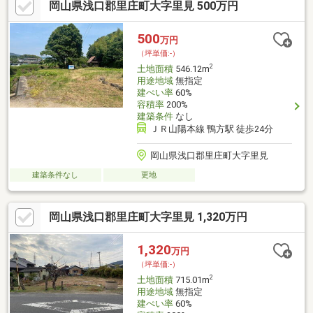
岡山県浅口郡里庄町大字里見 500万円
500
万円
（坪単価:-）
2
土地面積
546.12m
用途地域
無指定
建ぺい率
60%
容積率
200%
建築条件
なし
ＪＲ山陽本線 鴨方駅 徒歩24分
岡山県浅口郡里庄町大字里見
建築条件なし
更地
岡山県浅口郡里庄町大字里見 1,320万円
1,320
万円
（坪単価:-）
2
土地面積
715.01m
用途地域
無指定
建ぺい率
60%