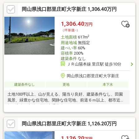
岡山県浅口郡里庄町大字新庄 1,306.40万円
1,306.40
万円
（坪単価:-）
2
土地面積
617m
用途地域
無指定
建ぺい率
60%
容積率
200%
建築条件
なし
ＪＲ山陽本線 里庄駅 徒歩10分
岡山県浅口郡里庄町大字新庄
建築条件なし
更地
本下水
土地100坪以上、山が見える、陽当り良好、建築条件なし、田園
風景、緑豊かな住宅地、閑静な住宅地、前道６ｍ以上、都市近
郊、高台に立地、周辺交通量少なめ
岡山県浅口郡里庄町大字新庄 1,126.20万円
1,126.20
万円