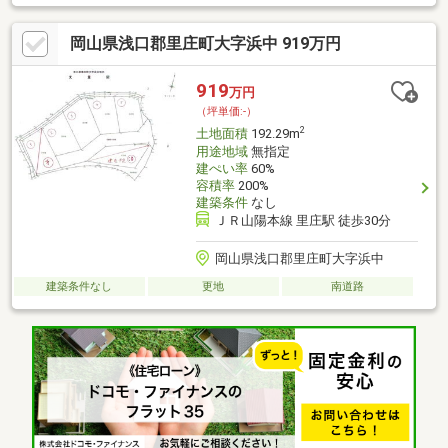
り、利便性と将来性を兼ね備えたこの地で、未来を設計してみま
せんか。
岡山県浅口郡里庄町大字浜中 919万円
919
万円
（坪単価:-）
2
土地面積
192.29m
用途地域
無指定
建ぺい率
60%
容積率
200%
建築条件
なし
ＪＲ山陽本線 里庄駅 徒歩30分
岡山県浅口郡里庄町大字浜中
建築条件なし
更地
南道路