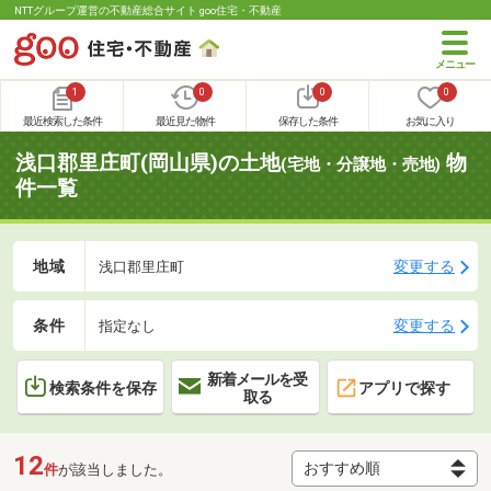
NTTグループ運営の不動産総合サイト goo住宅・不動産
1
0
0
0
最近検索した条件
最近見た物件
保存した条件
お気に入り
浅口郡里庄町(岡山県)の土地
物
(宅地・分譲地・売地)
件一覧
地域
変更する
浅口郡里庄町
条件
変更する
指定なし
新着メールを受
検索条件を保存
アプリで探す
取る
12
件
が該当しました。