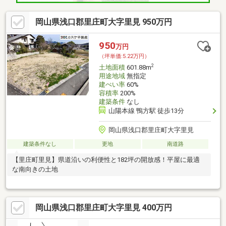
岡山県浅口郡里庄町大字里見 950万円
950
万円
（坪単価:5.22万円）
2
土地面積
601.88m
用途地域
無指定
建ぺい率
60%
容積率
200%
建築条件
なし
山陽本線 鴨方駅 徒歩13分
岡山県浅口郡里庄町大字里見
建築条件なし
更地
南道路
【里庄町里見】県道沿いの利便性と182坪の開放感！平屋に最適
な南向きの土地
岡山県浅口郡里庄町大字里見 400万円