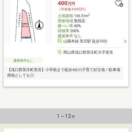
400
万円
（坪単価:9.69万円）
2
土地面積
136.51m
用途地域
無指定
建ぺい率
60%
容積率
200%
建築条件
なし
山陽本線 里庄駅 徒歩35分
岡山県浅口郡里庄町大字里見
建築条件なし
【浅口郡里庄町里見】小学校まで徒歩4分の子育て好立地！駐車場
用地としても◎
1～12
件