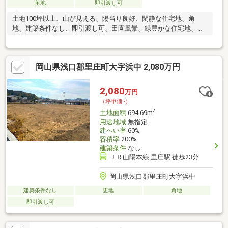
角地
即引渡し可
土地100坪以上、山が見える、陽当り良好、閑静な住宅地、角
地、建築条件なし、即引渡し可、田園風景、緑豊かな住宅地、都
市近郊、眺望良好、高台に立地
岡山県浅口郡里庄町大字浜中 2,080万円
2,080
万円
（坪単価:-）
2
土地面積
694.69m
用途地域
無指定
建ぺい率
60%
容積率
200%
建築条件
なし
ＪＲ山陽本線 里庄駅 徒歩23分
岡山県浅口郡里庄町大字浜中
建築条件なし
更地
角地
即引渡し可