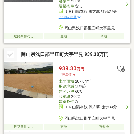
容積率
200%
建築条件
なし
ＪＲ山陽本線 鴨方駅 徒歩27分
その他の交通
岡山県浅口郡里庄町大字里見
建築条件なし
更地
角地
岡山県浅口郡里庄町大字里見 939.30万円
939.30
万円
（坪単価:-）
2
土地面積
207.04m
用途地域
無指定
建ぺい率
60%
容積率
200%
建築条件
なし
ＪＲ山陽本線 鴨方駅 徒歩33分
岡山県浅口郡里庄町大字里見
建築条件なし
更地
整形地