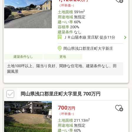
（坪単価:-）
2
土地面積
591m
用途地域
無指定
建ぺい率
60%
容積率
200%
建築条件
なし
ＪＲ山陽本線 里庄駅 徒歩11分
岡山県浅口郡里庄町大字新庄
建築条件なし
更地
土地100坪以上、陽当り良好、閑静な住宅地、建築条件なし、田
園風景
岡山県浅口郡里庄町大字里見 700万円
700
万円
（坪単価:-）
2
土地面積
211.13m
用途地域
無指定
建ぺい率
60%