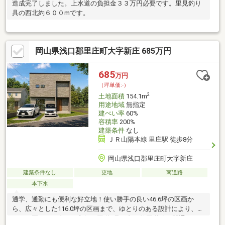
造成完了しました。上水道の負担金３３万円必要です。里見釣り
具の西北約６００mです。
岡山県浅口郡里庄町大字新庄 685万円
685
万円
（坪単価:-）
2
土地面積
154.1m
用途地域
無指定
建ぺい率
60%
容積率
200%
建築条件
なし
ＪＲ山陽本線 里庄駅 徒歩8分
岡山県浅口郡里庄町大字新庄
建築条件なし
更地
南道路
本下水
通学、通勤にも便利な好立地！使い勝手の良い46.6坪の区画か
ら、広々とした116.0坪の区画まで、ゆとりのある設計により、す
べての区画で日当たり良好！国道2号玉島・笠岡道路の開通によ