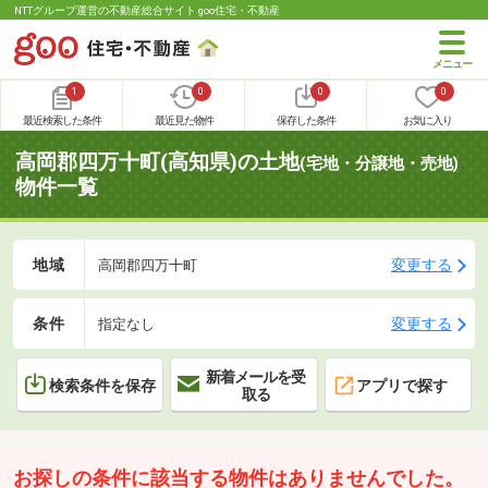
NTTグループ運営の不動産総合サイト goo住宅・不動産
1
0
0
0
最近検索した条件
最近見た物件
保存した条件
お気に入り
高岡郡四万十町(高知県)の土地
(宅地・分譲地・売地)
物件一覧
地域
変更する
高岡郡四万十町
条件
変更する
指定なし
新着メールを受
検索条件を保存
アプリで探す
取る
お探しの条件に該当する物件はありませんでした。