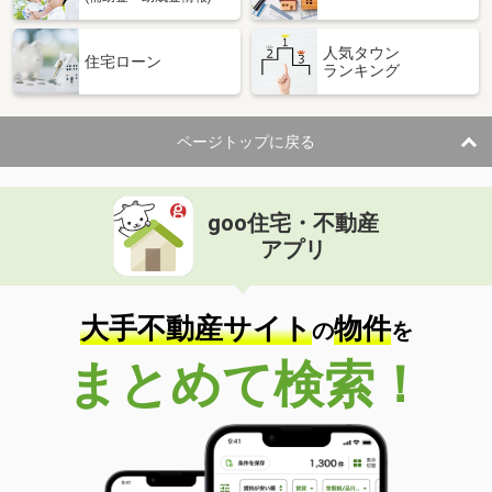
人気タウン
住宅ローン
ランキング
ページトップに戻る
goo住宅・不動産
アプリ
大手不動産サイト
物件
の
を
まとめて検索！