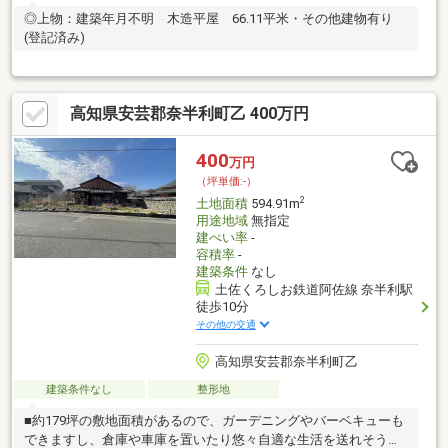
◎上物：建築年月不明 木造平屋 66.11平米・その他建物有り
(登記済み)
高知県安芸郡奈半利町乙 400万円
400
万円
（坪単価:-）
2
土地面積
594.91m
用途地域
無指定
建ぺい率
-
容積率
-
建築条件
なし
土佐くろしお鉄道阿佐線 奈半利駅
徒歩10分
その他の交通
高知県安芸郡奈半利町乙
建築条件なし
整形地
■約179坪の敷地面積があるので、ガーデニングやバーベキューも
できますし、倉庫や車庫を置いたり悠々自適な生活を送れそうで