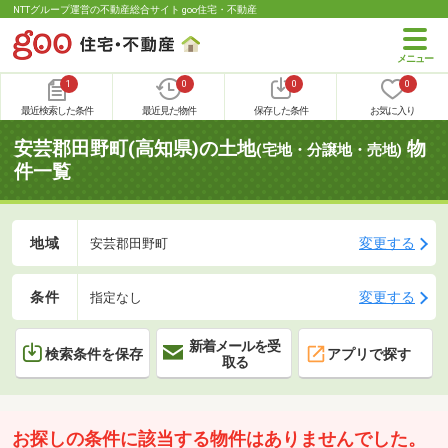
NTTグループ運営の不動産総合サイト goo住宅・不動産
1
0
0
0
最近検索した条件
最近見た物件
保存した条件
お気に入り
安芸郡田野町(高知県)の土地
物
(宅地・分譲地・売地)
件一覧
地域
変更する
安芸郡田野町
条件
変更する
指定なし
新着メールを受
検索条件を保存
アプリで探す
取る
お探しの条件に該当する物件はありませんでした。