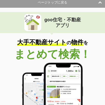
ページトップに戻る
goo住宅・不動産
アプリ
大手不動産サイト
物件
の
を
まとめて検索！