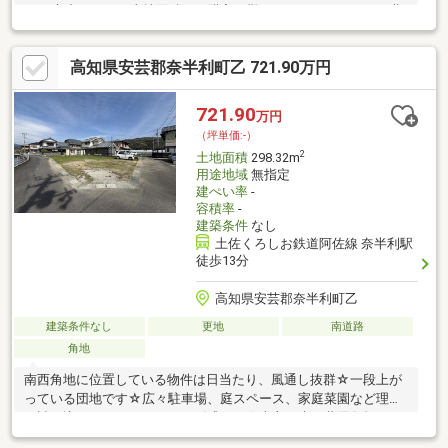
す♪■市内ではこの土地面積だと購入が難しいですが、ここなら夢
のマイホームを妥協なく叶えられます♪■奈半利小学校まで約490
ｍの距離で通学面も安心♪■奈半利駅まで徒歩8分圏内なので交通
高知県安芸郡奈半利町乙 721.90万円
の便もありますね！■近くには役場やスーパーがあるので買い物
には困らない立地♪■最低100坪以上欲しいそこのあなたにピッタ
リな売土地♪■閑静な住宅街で安心して過ごせそうです。■建物解
721.90
万円
体更地渡しです♪※上水道引込が必要かと思われます。
（坪単価:-）
2
土地面積
298.32m
用途地域
無指定
建ぺい率
-
容積率
-
建築条件
なし
土佐くろしお鉄道阿佐線 奈半利駅
徒歩13分
高知県安芸郡奈半利町乙
建築条件なし
更地
南道路
角地
南西角地に位置している物件は日当たり、風通し抜群☆一段上が
っている団地です☆広々駐車場、庭スペース、家庭菜園など理想
を詰め込むことができるサイズ感です☆売主の責、費用負担にて
土地境界確定測量、既存建物の解体更地渡しです。本物件につい