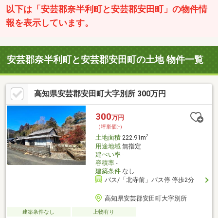
以下は「安芸郡奈半利町と安芸郡安田町」の物件情
報を表示しています。
安芸郡奈半利町と安芸郡安田町の土地 物件一覧
高知県安芸郡安田町大字別所 300万円
300
万円
（坪単価:-）
2
土地面積
222.91m
用途地域
無指定
建ぺい率
-
容積率
-
建築条件
なし
バス/「北寺前」バス停 停歩2分
高知県安芸郡安田町大字別所
建築条件なし
上物有り