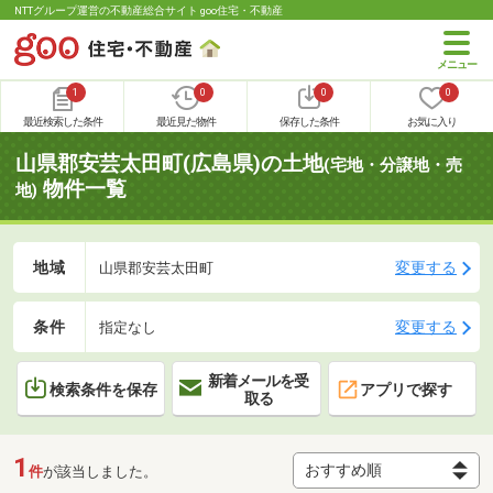
NTTグループ運営の不動産総合サイト goo住宅・不動産
1
0
0
0
最近検索した条件
最近見た物件
保存した条件
お気に入り
山県郡安芸太田町(広島県)の土地
(宅地・分譲地・売
物件一覧
地)
地域
変更する
山県郡安芸太田町
条件
変更する
指定なし
新着メールを受
検索条件を保存
アプリで探す
取る
1
件
が該当しました。