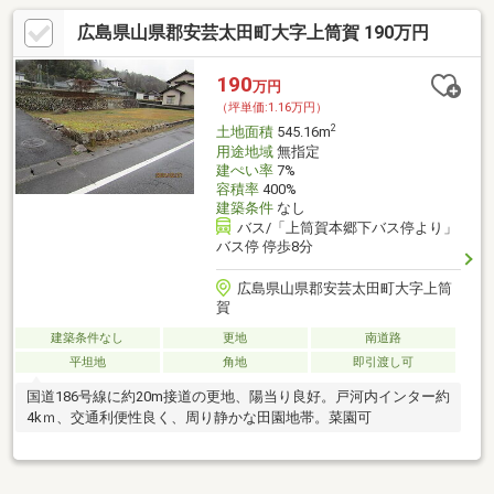
広島県山県郡安芸太田町大字上筒賀 190万円
190
万円
（坪単価:1.16万円）
2
土地面積
545.16m
用途地域
無指定
建ぺい率
7%
容積率
400%
建築条件
なし
バス/「上筒賀本郷下バス停より」
バス停 停歩8分
広島県山県郡安芸太田町大字上筒
賀
建築条件なし
更地
南道路
平坦地
角地
即引渡し可
国道186号線に約20m接道の更地、陽当り良好。戸河内インター約
4kｍ、交通利便性良く、周り静かな田園地帯。菜園可