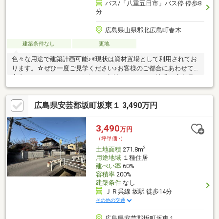
バス/「八重五日市」バス停 停歩8
分
広島県山県郡北広島町春木
建築条件なし
更地
色々な用途で建築計画可能♪※現状は資材置場として利用されてお
ります。☆ぜひ一度ご見学ください♪お客様のご都合にあわせて
案内いたしますので、お気軽にご相談ください！※地番 広島県
山県郡北広島町春木字桜田670他※地目 現況：田 雑種地へ地目
変更後のお渡し※面積 2514㎡（760.485坪）
広島県安芸郡坂町坂東１ 3,490万円
3,490
万円
（坪単価:-）
2
土地面積
271.8m
用途地域
１種住居
建ぺい率
60%
容積率
200%
建築条件
なし
ＪＲ呉線 坂駅 徒歩14分
その他の交通
広島県安芸郡坂町坂東１