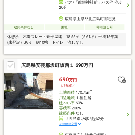
バス/「龍頭神社前」バス停 停歩
20分
広島県山県郡北広島町都志見
建築条件なし
更地
即引渡し可
休憩所 木造スレート葺平屋建 18.55㎡（5.61坪）平成15年築
(未登記）あり 約10帖 トイレ 流しなし
広島県安芸郡坂町坂西１ 690万円
690
万円
（坪単価:-）
2
土地面積
170.75m
用途地域
１種住居
建ぺい率
60%
容積率
200%
建築条件
なし
ＪＲ呉線 坂駅 徒歩2分
その他の交通