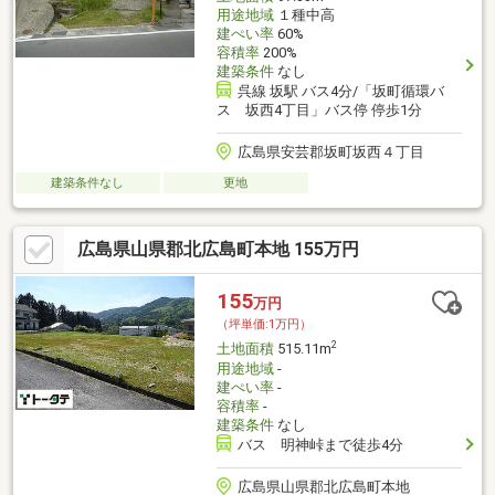
用途地域
１種中高
建ぺい率
60%
容積率
200%
建築条件
なし
呉線 坂駅 バス4分/「坂町循環バ
ス 坂西4丁目」バス停 停歩1分
広島県安芸郡坂町坂西４丁目
建築条件なし
更地
広島県山県郡北広島町本地 155万円
155
万円
（坪単価:1万円）
2
土地面積
515.11m
用途地域
-
建ぺい率
-
容積率
-
建築条件
なし
バス 明神峠まで徒歩4分
広島県山県郡北広島町本地