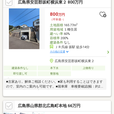
広島県安芸郡坂町横浜東２ 800万円
800
万円
（坪単価:-）
2
土地面積
165.77m
用途地域
１種住居
建ぺい率
60%
容積率
200%
建築条件
なし
ＪＲ呉線 坂駅 徒歩14分
その他の交通
広島県安芸郡坂町横浜東２
建築条件なし
本下水
上物有り
即引渡し可
整形地
■古家あり。解体ご相談ください。■家も利用することはできます
ので、室内のご案内も可能です。■堀車庫 車種要確認(幅：約2.4
ｍ 奥行：約4.6ｍ 高さ：約1.7ｍ)■建築条件ありません。お好
きなハウスメーカーで素敵な家を建築してください。■広々50坪
の土地になります。詳細情報やその他物件情報等はお気軽にお問
広島県山県郡北広島町本地 66万円
い合わせください！I・Mエステート（株）ＴＥＬ：082-555-
2345http://www.imestate.com/