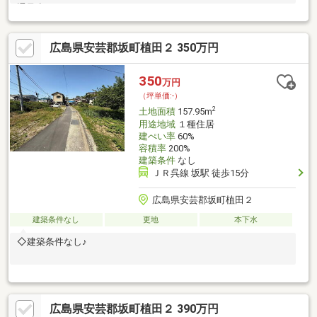
通量少なめ
広島県安芸郡坂町植田２ 350万円
350
万円
（坪単価:-）
2
土地面積
157.95m
用途地域
１種住居
建ぺい率
60%
容積率
200%
建築条件
なし
ＪＲ呉線 坂駅 徒歩15分
広島県安芸郡坂町植田２
建築条件なし
更地
本下水
◇建築条件なし♪
広島県安芸郡坂町植田２ 390万円