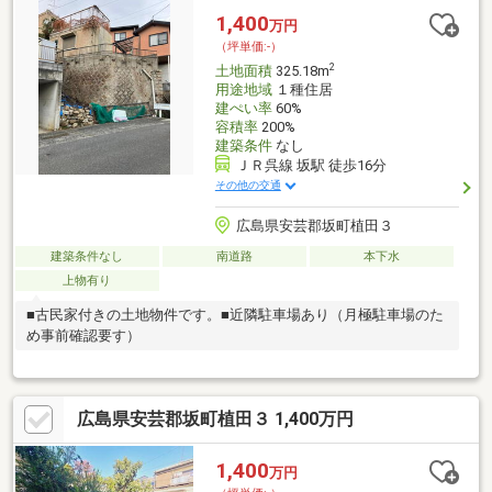
1,400
万円
（坪単価:-）
2
土地面積
325.18m
用途地域
１種住居
建ぺい率
60%
容積率
200%
建築条件
なし
ＪＲ呉線 坂駅 徒歩16分
その他の交通
広島県安芸郡坂町植田３
建築条件なし
南道路
本下水
上物有り
■古民家付きの土地物件です。■近隣駐車場あり（月極駐車場のた
め事前確認要す）
広島県安芸郡坂町植田３ 1,400万円
1,400
万円