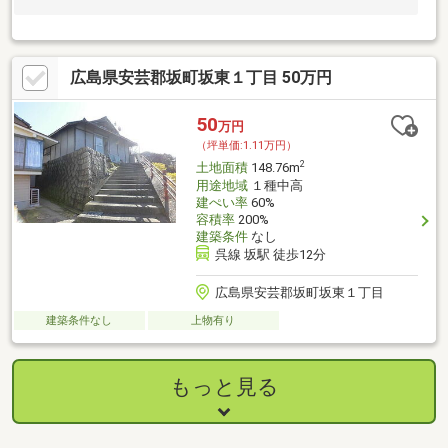
広島県安芸郡坂町坂東１丁目 50万円
50
万円
（坪単価:1.11万円）
2
土地面積
148.76m
用途地域
１種中高
建ぺい率
60%
容積率
200%
建築条件
なし
呉線 坂駅 徒歩12分
広島県安芸郡坂町坂東１丁目
建築条件なし
上物有り
もっと見る