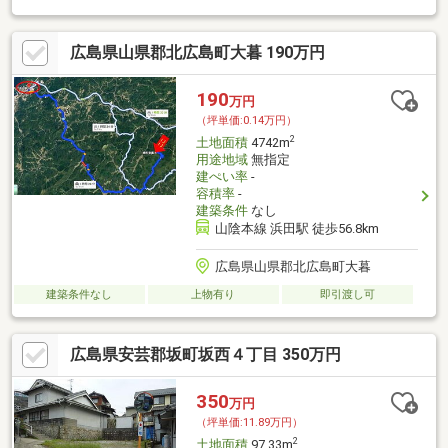
広島県山県郡北広島町大暮 190万円
190
万円
（坪単価:0.14万円）
2
土地面積
4742m
用途地域
無指定
建ぺい率
-
容積率
-
建築条件
なし
山陰本線 浜田駅 徒歩56.8km
広島県山県郡北広島町大暮
建築条件なし
上物有り
即引渡し可
広島県安芸郡坂町坂西４丁目 350万円
350
万円
（坪単価:11.89万円）
2
土地面積
97.33m