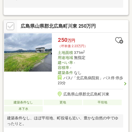
広島県山県郡北広島町川東 250万円
250
万円
（坪単価:2.23万円）
2
土地面積
371m
用途地域
無指定
建ぺい率
-
容積率
-
建築条件
なし
バス/「北広島病院前」バス停 停歩
23分
広島県山県郡北広島町川東
建築条件なし
更地
平坦地
本下水
建築条件なし、ほぼ平坦地、町役場も近い、豊かな自然の中でゆ
ったりと。