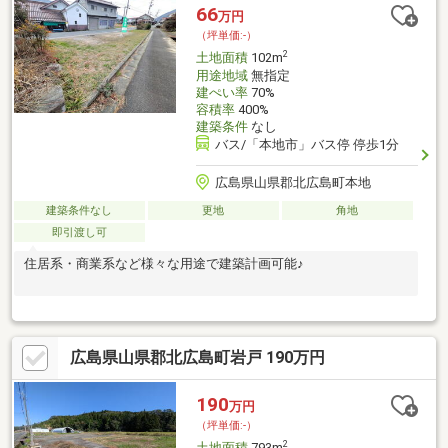
66
万円
（坪単価:-）
2
土地面積
102m
用途地域
無指定
建ぺい率
70%
容積率
400%
建築条件
なし
バス/「本地市」バス停 停歩1分
広島県山県郡北広島町本地
建築条件なし
更地
角地
即引渡し可
住居系・商業系など様々な用途で建築計画可能♪
広島県山県郡北広島町岩戸 190万円
190
万円
（坪単価:-）
2