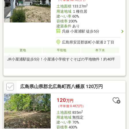
2
土地面積
133.27m
用途地域
１種住居
建ぺい率
60%
容積率
200%
建築条件
あり
呉線 小屋浦駅 徒歩5分
広島県安芸郡坂町小屋浦２丁目
更地
平坦地
本下水
JR小屋浦駅徒歩5分！小屋浦小学校すぐそばの平地物件！約40坪
広島県山県郡北広島町西八幡原 120万円
120
万円
（坪単価:0.48万円）
2
土地面積
835m
用途地域
無指定
建ぺい率
70%
容積率
400%