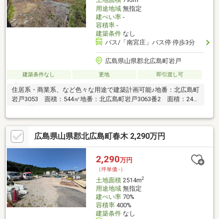
土地面積
793m
用途地域
無指定
建ぺい率
-
容積率
-
建築条件
なし
バス/「南宮庄」バス停 停歩3分
広島県山県郡北広島町岩戸
建築条件なし
更地
即引渡し可
住居系・商業系、など色々な用途で建築計画可能♪地番：北広島町
岩戸3053 面積：544㎡地番：北広島町岩戸3063番2 面積：249
㎡の2筆
広島県山県郡北広島町春木 2,290万円
2,290
万円
（坪単価:-）
2
土地面積
2514m
用途地域
無指定
建ぺい率
70%
容積率
400%
建築条件
なし