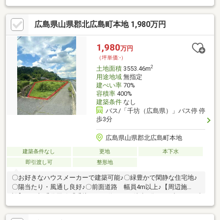
広島県山県郡北広島町本地 1,980万円
1,980
万円
（坪単価:-）
2
土地面積
3553.46m
用途地域
無指定
建ぺい率
70%
容積率
400%
建築条件
なし
バス/「千坊（広島県）」バス停 停
歩3分
広島県山県郡北広島町本地
建築条件なし
更地
本下水
即引渡し可
整形地
〇お好きなハウスメーカーで建築可能♪〇緑豊かで閑静な住宅地♪
〇陽当たり・風通し良好♪〇前面道路 幅員4m以上♪【周辺施
設】・可部千代田線「千坊」バス停・・・徒歩3分・セブンイレブ
ン千代田本地店・・・徒歩8分・本地郵便局・・・徒歩10分・北
広島町立本地小学校・・・徒歩21分