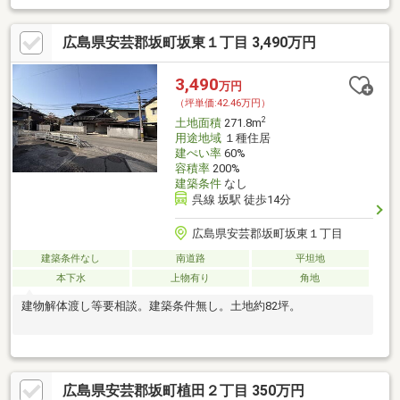
広島県安芸郡坂町坂東１丁目 3,490万円
3,490
万円
（坪単価:42.46万円）
2
土地面積
271.8m
用途地域
１種住居
建ぺい率
60%
容積率
200%
建築条件
なし
呉線 坂駅 徒歩14分
広島県安芸郡坂町坂東１丁目
建築条件なし
南道路
平坦地
本下水
上物有り
角地
建物解体渡し等要相談。建築条件無し。土地約82坪。
広島県安芸郡坂町植田２丁目 350万円