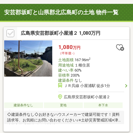
安芸郡坂町と山県郡北広島町の土地 物件一覧
広島県安芸郡坂町小屋浦２ 1,080万円
1,080
万円
（坪単価:-）
2
土地面積
167.96m
用途地域
１種住居
建ぺい率
60%
容積率
200%
建築条件
なし
ＪＲ呉線 小屋浦駅 徒歩1分
広島県安芸郡坂町小屋浦２
建築条件なし
更地
本下水
◇建築条件なし◇お好きなハウスメーカーで建築可能です！資料
請求等、お気軽にお問い合わせください♪※土砂災害警戒区域※津
波災害警戒区域※急傾斜地法