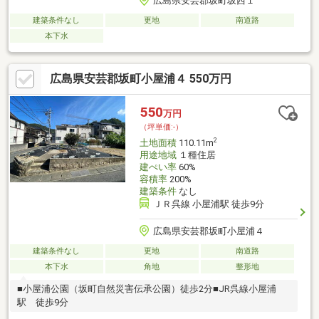
広島県安芸郡坂町坂西１
建築条件なし
更地
南道路
本下水
広島県安芸郡坂町小屋浦４ 550万円
550
万円
（坪単価:-）
2
土地面積
110.11m
用途地域
１種住居
建ぺい率
60%
容積率
200%
建築条件
なし
ＪＲ呉線 小屋浦駅 徒歩9分
広島県安芸郡坂町小屋浦４
建築条件なし
更地
南道路
本下水
角地
整形地
■小屋浦公園（坂町自然災害伝承公園）徒歩2分■JR呉線小屋浦
駅 徒歩9分