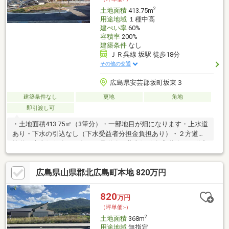
2
土地面積
413.75m
用途地域
１種中高
建ぺい率
60%
容積率
200%
建築条件
なし
ＪＲ呉線 坂駅 徒歩18分
その他の交通
広島県安芸郡坂町坂東３
建築条件なし
更地
角地
即引渡し可
・土地面積413.75㎡（3筆分）・一部地目が畑になります・上水道
あり・下水の引込なし（下水受益者分担金負担あり）・２方道路
接道（南東側道路：42条1項1号道路、北東側道路:非道路）・道中
幅員1.5ｍの箇所あり・現状渡し（売主の契約不適合責任免責）
広島県山県郡北広島町本地 820万円
820
万円
（坪単価:-）
2
土地面積
368m
用途地域
無指定