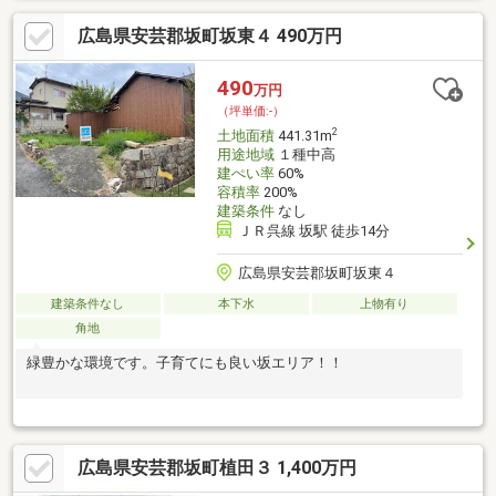
広島県安芸郡坂町坂東４ 490万円
490
万円
（坪単価:-）
2
土地面積
441.31m
用途地域
１種中高
建ぺい率
60%
容積率
200%
建築条件
なし
ＪＲ呉線 坂駅 徒歩14分
広島県安芸郡坂町坂東４
建築条件なし
本下水
上物有り
角地
緑豊かな環境です。子育てにも良い坂エリア！！
広島県安芸郡坂町植田３ 1,400万円