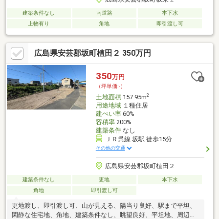
建築条件なし
南道路
本下水
上物有り
角地
即引渡し可
広島県安芸郡坂町植田２ 350万円
350
万円
（坪単価:-）
2
土地面積
157.95m
用途地域
１種住居
建ぺい率
60%
容積率
200%
建築条件
なし
ＪＲ呉線 坂駅 徒歩15分
その他の交通
広島県安芸郡坂町植田２
建築条件なし
更地
本下水
角地
即引渡し可
更地渡し、即引渡し可、山が見える、陽当り良好、駅まで平坦、
閑静な住宅地、角地、建築条件なし、眺望良好、平坦地、周辺交