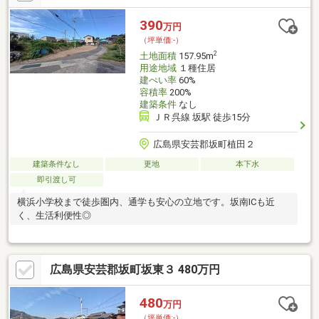
390
万円
（坪単価:-）
2
土地面積
157.95m
用途地域
１種住居
建ぺい率
60%
容積率
200%
建築条件
なし
ＪＲ呉線 坂駅 徒歩15分
広島県安芸郡坂町植田２
建築条件なし
更地
本下水
即引渡し可
横浜小学校まで徒歩圏内、通学も安心の立地です。坂南ICも近
く、生活利便性◎
広島県安芸郡坂町坂東３ 480万円
480
万円
（坪単価:-）