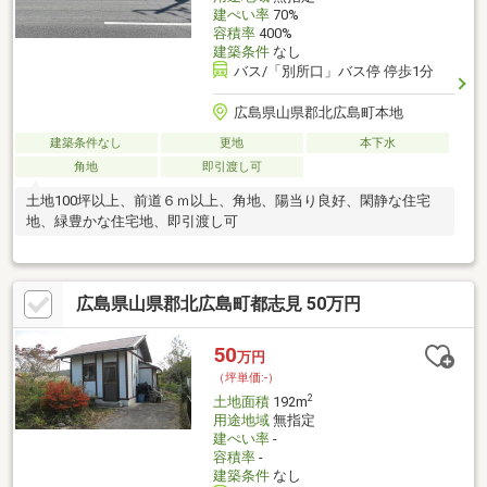
建ぺい率
70%
容積率
400%
建築条件
なし
バス/「別所口」バス停 停歩1分
広島県山県郡北広島町本地
建築条件なし
更地
本下水
角地
即引渡し可
土地100坪以上、前道６ｍ以上、角地、陽当り良好、閑静な住宅
地、緑豊かな住宅地、即引渡し可
広島県山県郡北広島町都志見 50万円
50
万円
（坪単価:-）
2
土地面積
192m
用途地域
無指定
建ぺい率
-
容積率
-
建築条件
なし