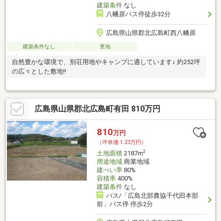
建築条件
なし
八幡原バス停徒歩32分
広島県山県郡北広島町西八幡原
建築条件なし
更地
自然豊かな環境で、別荘用地やキャンプに適しています♪ 約252坪
の広々とした敷地!!
広島県山県郡北広島町有田 810万円
810
万円
（坪単価:1.23万円）
2
土地面積
2187m
用途地域
商業地域
建ぺい率
80%
容積率
400%
建築条件
なし
バス/「広島北部農協千代田本部
前」バス停 停歩2分