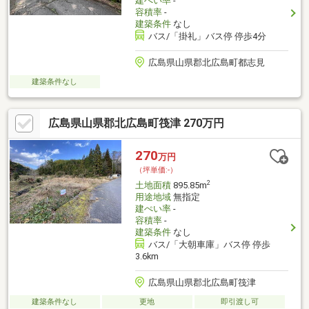
建ぺい率
-
容積率
-
建築条件
なし
バス/「掛礼」バス停 停歩4分
広島県山県郡北広島町都志見
建築条件なし
広島県山県郡北広島町筏津 270万円
270
万円
（坪単価:-）
2
土地面積
895.85m
用途地域
無指定
建ぺい率
-
容積率
-
建築条件
なし
バス/「大朝車庫」バス停 停歩
3.6km
広島県山県郡北広島町筏津
建築条件なし
更地
即引渡し可