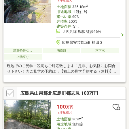
（坪単価:-）
2
土地面積
325.18m
用途地域
１種住居
建ぺい率
60%
容積率
200%
建築条件
なし
ＪＲ呉線 坂駅 徒歩16分
広島県安芸郡坂町植田３
建築条件なし
南道路
本下水
上物有り
現地でのご見学・説明もご対応致します！是非、お気軽にお問合
せ下さい！☆ご見学の予約は→【右上の見学予約する（無料)】を
クリック！トータテ住宅販売（株）東営業所まで！！0120-412-
730広島県内に５店舗！地域密着型のトータテ！【取扱物件７０
８７件 その内未公開物件３０９４件ご用意しています】トータ
広島県山県郡北広島町都志見 100万円
テのホームページもぜひご覧くださ
い！!https://jyuhan.totate.co.jp/
100
万円
（坪単価:-）
2
土地面積
362m
用途地域
無指定