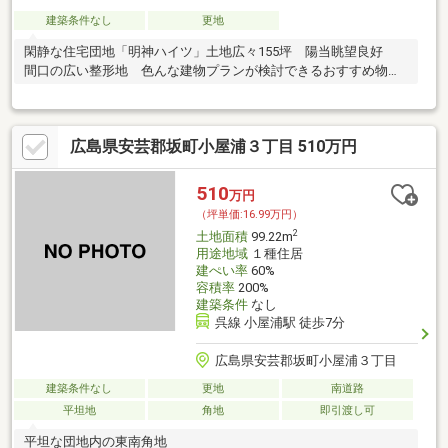
建築条件なし
更地
閑静な住宅団地「明神ハイツ」土地広々155坪 陽当眺望良好
間口の広い整形地 色んな建物プランが検討できるおすすめ物件
です！
広島県安芸郡坂町小屋浦３丁目 510万円
510
万円
（坪単価:16.99万円）
2
土地面積
99.22m
用途地域
１種住居
建ぺい率
60%
容積率
200%
建築条件
なし
呉線 小屋浦駅 徒歩7分
広島県安芸郡坂町小屋浦３丁目
建築条件なし
更地
南道路
平坦地
角地
即引渡し可
平坦な団地内の東南角地