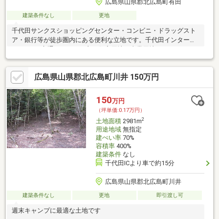
広島県山県郡北広島町有田
建築条件なし
更地
千代田サンクスショッピングセンター・コンビニ・ドラッグスト
ア・銀行等が徒歩圏内にある便利な立地です。千代田インターま
で400ｍで交通アクセスも良。住宅用地・事業用地のどちらにも
最適です。
広島県山県郡北広島町川井 150万円
150
万円
（坪単価:0.17万円）
2
土地面積
2981m
用途地域
無指定
建ぺい率
70%
容積率
400%
建築条件
なし
千代田ICより車で約15分
広島県山県郡北広島町川井
建築条件なし
更地
即引渡し可
週末キャンプに最適な土地です