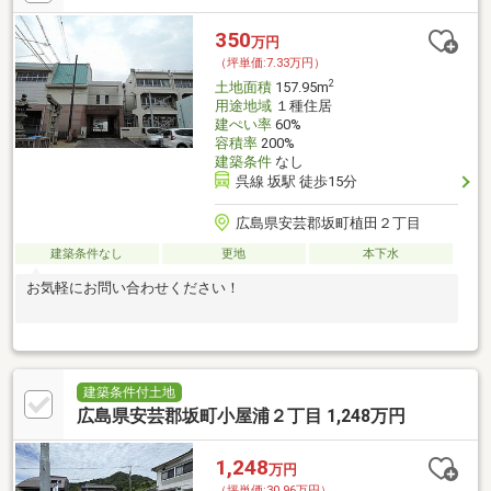
350
万円
（坪単価:7.33万円）
2
土地面積
157.95m
用途地域
１種住居
建ぺい率
60%
容積率
200%
建築条件
なし
呉線 坂駅 徒歩15分
広島県安芸郡坂町植田２丁目
建築条件なし
更地
本下水
お気軽にお問い合わせください！
建築条件付土地
広島県安芸郡坂町小屋浦２丁目 1,248万円
1,248
万円
（坪単価:30.96万円）