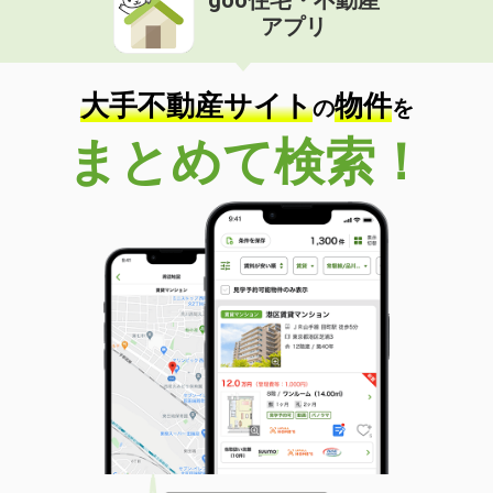
goo住宅・不動産
アプリ
大手不動産サイト
物件
の
を
まとめて検索！