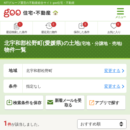
NTTグループ運営の不動産総合サイト goo住宅・不動産
1
0
0
0
最近検索した条件
最近見た物件
保存した条件
お気に入り
北宇和郡松野町(愛媛県)の土地
(宅地・分譲地・売地)
物件一覧
地域
変更する
北宇和郡松野町
条件
変更する
指定なし
新着メールを受
検索条件を保存
アプリで探す
取る
1
件
が該当しました。