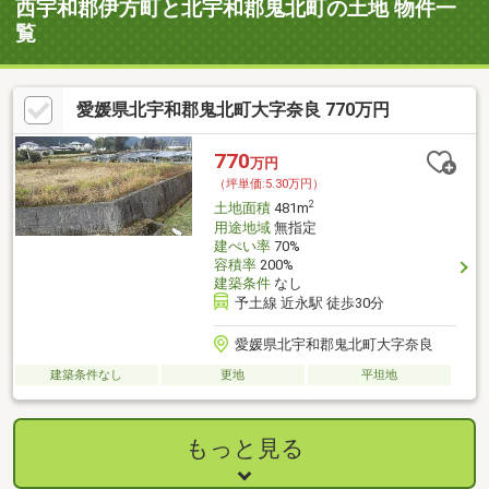
西宇和郡伊方町と北宇和郡鬼北町の土地 物件一
覧
愛媛県北宇和郡鬼北町大字奈良 770万円
770
万円
（坪単価:5.30万円）
2
土地面積
481m
用途地域
無指定
建ぺい率
70%
容積率
200%
建築条件
なし
予土線 近永駅 徒歩30分
愛媛県北宇和郡鬼北町大字奈良
建築条件なし
更地
平坦地
もっと見る