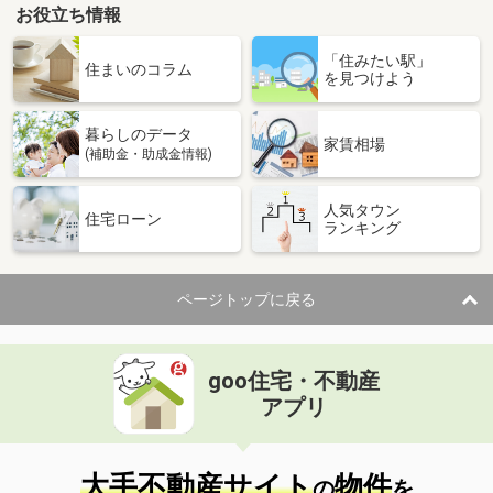
お役立ち情報
「住みたい駅」
住まいのコラム
を見つけよう
暮らしのデータ
家賃相場
(補助金・助成金情報)
人気タウン
住宅ローン
ランキング
ページトップに戻る
goo住宅・不動産
アプリ
大手不動産サイト
物件
の
を