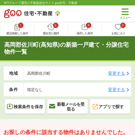
NTTグループ運営の不動産総合サイト goo住宅・不動産
1
0
0
0
最近検索した条件
最近見た物件
保存した条件
お気に入り
高岡郡佐川町(高知県)の新築一戸建て・分譲住宅
物件一覧
地域
変更する
高岡郡佐川町
条件
変更する
指定なし
新着メールを受
検索条件を保存
アプリで探す
取る
お探しの条件に該当する物件はありませんでした。