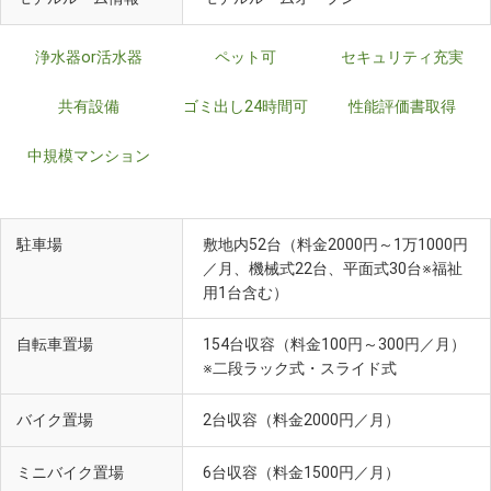
浄水器or活水器
ペット可
セキュリティ充実
共有設備
ゴミ出し24時間可
性能評価書取得
中規模マンション
駐車場
敷地内52台（料金2000円～1万1000円
／月、機械式22台、平面式30台※福祉
用1台含む）
自転車置場
154台収容（料金100円～300円／月）
※二段ラック式・スライド式
バイク置場
2台収容（料金2000円／月）
ミニバイク置場
6台収容（料金1500円／月）