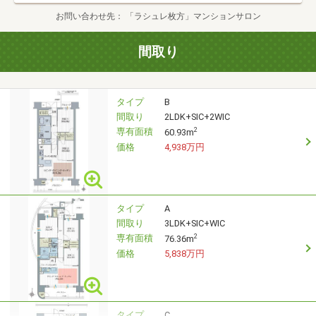
お問い合わせ先
「ラシュレ枚方」マンションサロン
間取り
タイプ
B
間取り
2LDK+SIC+2WIC
専有面積
2
60.93m
価格
4,938万円
タイプ
A
間取り
3LDK+SIC+WIC
専有面積
2
76.36m
価格
5,838万円
タイプ
C