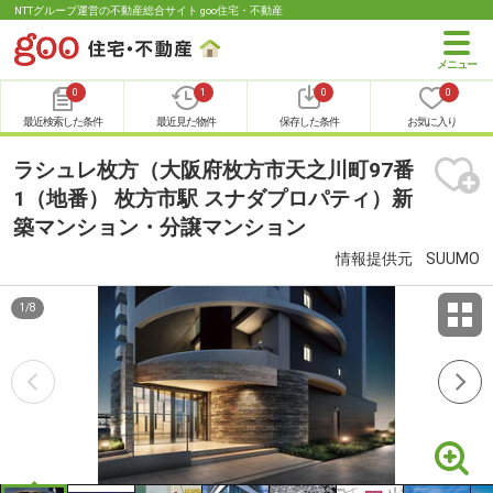
NTTグループ運営の不動産総合サイト goo住宅・不動産
0
1
0
0
最近検索した条件
最近見た物件
保存した条件
お気に入り
ラシュレ枚方（大阪府枚方市天之川町97番
1（地番） 枚方市駅 スナダプロパティ）新
築マンション・分譲マンション
情報提供元
SUUMO
1
/
8