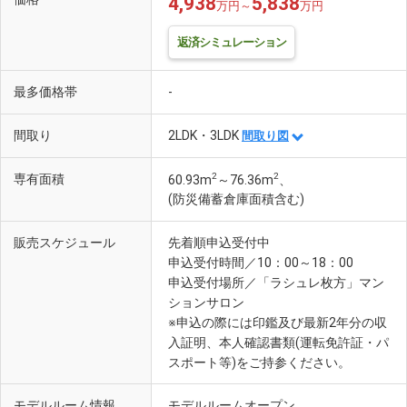
4,938
5,838
万円～
万円
返済シミュレーション
最多価格帯
-
間取り
2LDK・3LDK
間取り図
2
2
専有面積
60.93m
～76.36m
、
(防災備蓄倉庫面積含む)
販売スケジュール
先着順申込受付中
申込受付時間／10：00～18：00
申込受付場所／「ラシュレ枚方」マン
ションサロン
※申込の際には印鑑及び最新2年分の収
入証明、本人確認書類(運転免許証・パ
スポート等)をご持参ください。
モデルルーム情報
モデルルームオープン