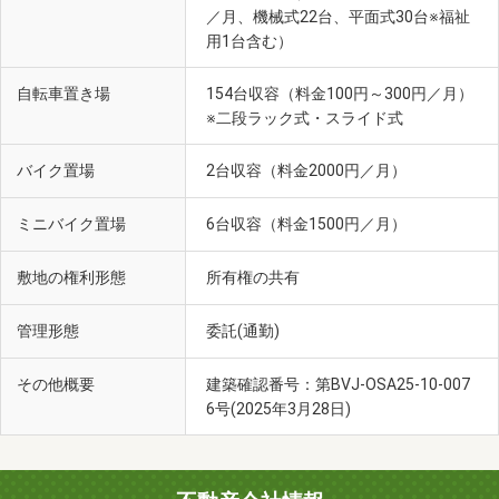
／月、機械式22台、平面式30台※福祉
用1台含む）
自転車置き場
154台収容（料金100円～300円／月）
※二段ラック式・スライド式
バイク置場
2台収容（料金2000円／月）
ミニバイク置場
6台収容（料金1500円／月）
敷地の権利形態
所有権の共有
管理形態
委託(通勤)
その他概要
建築確認番号：第BVJ-OSA25-10-007
6号(2025年3月28日)