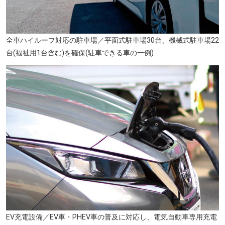
全車ハイルーフ対応の駐車場／平面式駐車場30台、機械式駐車場22
岡東中央公園(ニッペパーク)(徒歩13分・約990m)
台(福祉用1台含む)を確保(駐車できる車の一例)
EV充電設備／EV車・PHEV車の普及に対応し、電気自動車専用充電
関西医科大学附属病院(徒歩10分・約800m)