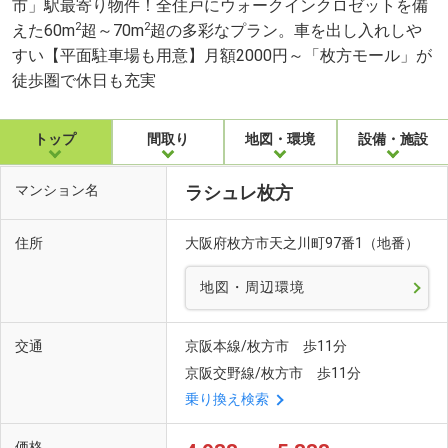
市」駅最寄り物件！全住戸にウォークインクロゼットを備
2
2
えた60m
超～70m
超の多彩なプラン。車を出し入れしや
すい【平面駐車場も用意】月額2000円～「枚方モール」が
徒歩圏で休日も充実
トップ
間取り
地図・環境
設備・施設
マンション名
ラシュレ枚方
住所
大阪府枚方市天之川町97番1（地番）
地図・周辺環境
交通
京阪本線/枚方市 歩11分
京阪交野線/枚方市 歩11分
乗り換え検索
価格