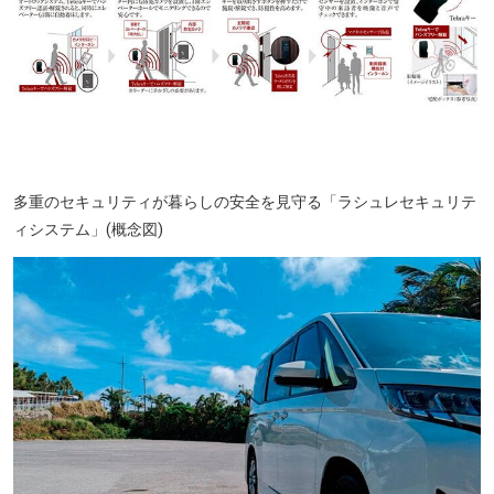
淀川河川公園(徒歩7分・約500m)
多重のセキュリティが暮らしの安全を見守る「ラシュレセキュリテ
ィシステム」(概念図)