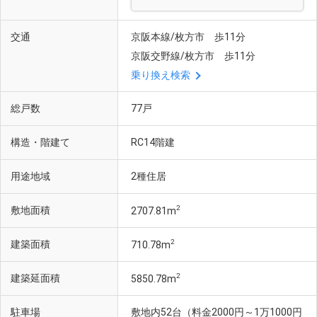
交通
京阪本線/枚方市 歩11分
京阪交野線/枚方市 歩11分
乗り換え検索
総戸数
77戸
構造・階建て
RC14階建
用途地域
2種住居
2
敷地面積
2707.81m
2
建築面積
710.78m
2
建築延面積
5850.78m
駐車場
敷地内52台（料金2000円～1万1000円