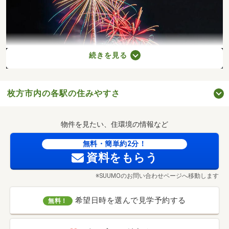
続きを見る
枚方市内の各駅の住みやすさ
くらわんか花火(淀川河川公園 徒歩7分・約500m)Photo by：Michihiro.Sugaya
物件を見たい、住環境の情報など
無料・簡単約2分！
資料をもらう
※SUUMOのお問い合わせページへ移動します
希望日時を選んで見学予約する
無料！