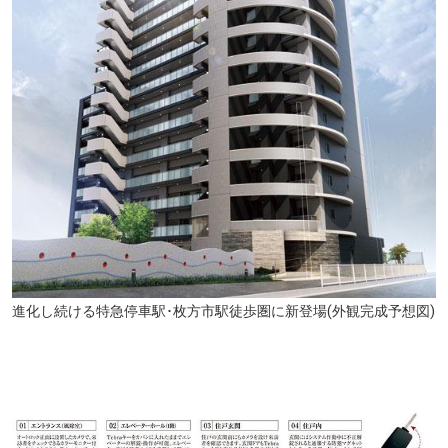
枚方市立磯島小学校(徒歩6分・約440m)
進化し続ける特急停車駅･枚方市駅徒歩圏に新登場(外観完成予想図)