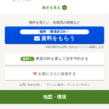
間取り
3LDK+2WIC
続きを見る
専有面積
2
69.27m
価格
5,238万円
物件を見たい、住環境の情報など
無料・簡単約2分！
タイプ
E
資料をもらう
間取り
3LDK+2WIC
専有面積
2
66.97m
※SUUMOのお問い合わせページへ移動します
価格
5,108万円
希望日時を選んで見学予約する
無料！
タイプ
F
お気に入りに追加する
間取り
3LDK+WIC
専有面積
2
73.14m
お問い合わせ先
「ラシュレ枚方」マンションサロン
価格
5,538万円
地図・環境