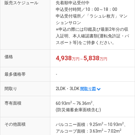
販売スケジュール
先着順申込受付中
申込受付時間／10：00～18：00
申込受付場所／「ラシュレ枚方」マン
ションサロン
※申込の際には印鑑及び最新2年分の収
入証明、本人確認書類(運転免許証・パ
スポート等)をご持参ください。
価格
4,938
5,838
万円～
万円
最多価格帯
-
間取り
2LDK・3LDK
間取り図
2
2
専有面積
60.93m
～76.36m
、
(防災備蓄倉庫面積含む)
2
2
その他面積
バルコニー面積：9.25m
～10.93m
、
2
2
アルコーブ面積：3.63m
～7.02m