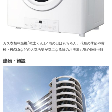
イズミヤ 枚方店(徒歩11分・約830m)
ガス衣類乾燥機｢乾太くん｣／雨の日はもちろん、花粉の季節や黄
砂・PM2.5などの大気汚染が気になる日のお洗濯も安心(同仕様)
建物・施設
枚方市総合文化芸術センター本館(徒歩10分・約730m)