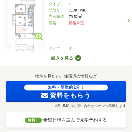
タイプ
G
間取り
3LDK+WIC
専有面積
2
79.52m
価格
価格未定
タイプ
J
間取り
3LDK+N
続きを見る
専有面積
2
70m
価格
価格未定
物件を見たい、住環境の情報など
無料・簡単約2分！
タイプ
K1r
資料をもらう
間取り
3LDK+WIC
専有面積
2
72.24m
※SUUMOのお問い合わせページへ移動します
価格
価格未定
希望日時を選んで見学予約する
無料！