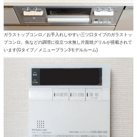
ガラストップコンロ／お手入れしやすい三ツ口タイプのガラストッ
市立苅田南保育所(徒歩12分・約960m)
プコンロ。魚などの調理に役立つ水無し片面焼グリルが搭載されて
います(Gタイプ／メニュープラン3モデルルーム)