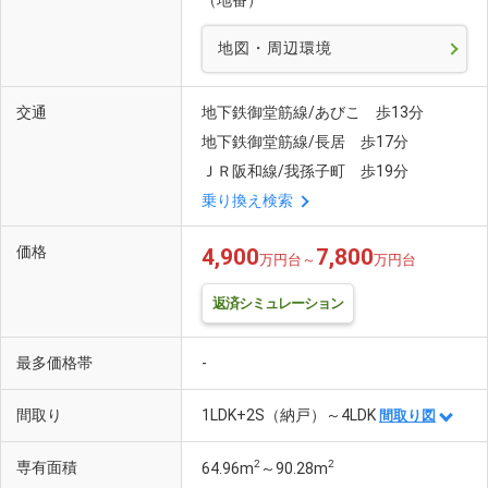
（地番）
地図・周辺環境
交通
地下鉄御堂筋線/あびこ 歩13分
地下鉄御堂筋線/長居 歩17分
ＪＲ阪和線/我孫子町 歩19分
乗り換え検索
価格
4,900
7,800
万円台～
万円台
返済シミュレーション
最多価格帯
-
間取り
1LDK+2S（納戸）～4LDK
間取り図
2
2
専有面積
64.96m
～90.28m