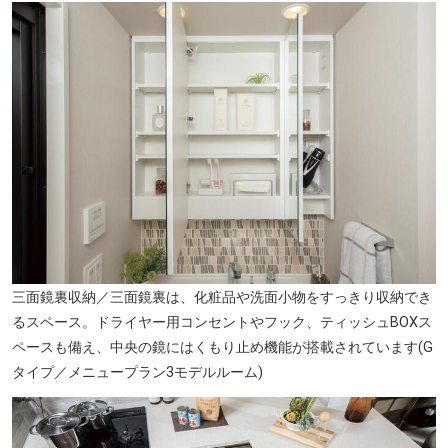
市立苅田北小学校(徒歩2分・約160m)
三面鏡裏収納／三面鏡裏は、化粧品や洗面小物をすっきり収納でき
るスペース。ドライヤー用コンセントやフック、ティッシュBOXス
ペースも備え、中央の鏡にはくもり止め機能が搭載されています(G
タイプ／メニュープラン3モデルルーム)
市立東我孫子中学校(徒歩2分・約110m)