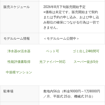
販売スケジュール
2026年8月下旬販売開始予定
※価格は未定です。販売開始まで契約
または予約の申し込み、および申し込
み順位の確保につながる行為は一切で
きません。
モデルルーム情報
＜モデルルーム公開中＞
浄水器or活水器
ペット可
ゴミ出し24時間可
性能評価書取得
光ファイバー対応
スーパー徒歩5分
中規模マンション
駐車場
敷地内56台（料金9000円～1万8000円
／月、平面式 25台、機械式 31台）