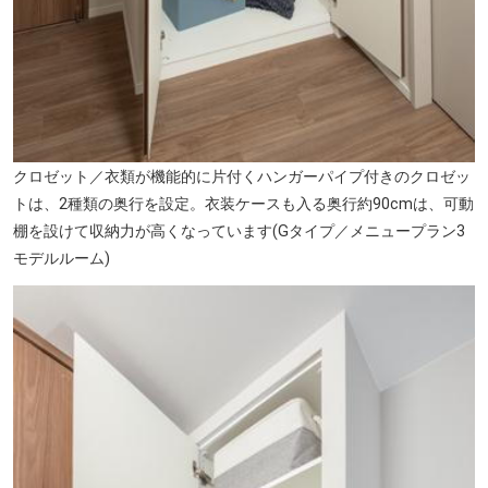
山中豆腐店(徒歩5分・約340m)
クロゼット／衣類が機能的に片付くハンガーパイプ付きのクロゼッ
トは、2種類の奥行を設定。衣装ケースも入る奥行約90cmは、可動
棚を設けて収納力が高くなっています(Gタイプ／メニュープラン3
モデルルーム)
Italian Kitchen VANSAN あびこ店(徒歩11分・約860m)