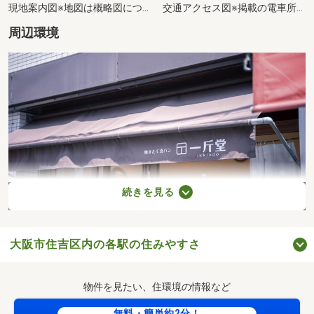
現地案内図※地図は概略図につき、省略されている施設・道路があります。
交通アクセス図※掲載の電車所要時間はOsaka Metro御堂筋線「長居」駅からのものとなります。
周辺環境
続きを見る
大阪市住吉区内の各駅の住みやすさ
焼きたて食パン専門店 一斤堂(徒歩12分・約890m)
物件を見たい、住環境の情報など
無料・簡単約2分！