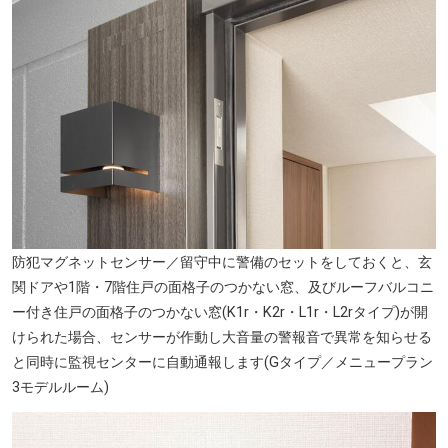
防犯マグネットセンサー／留守中に警備のセットをしておくと、玄
関ドアや1階・7階住戸の面格子のつかない窓、及びルーフバルコニ
ー付き住戸の面格子のつかない窓(K1r・K2r・L1r・L2rタイプ)が開
けられた場合、センサーが作動し大音量の警報音で異常を知らせる
と同時に監視センターに自動通報します(Gタイプ／メニュープラン
3モデルルーム)