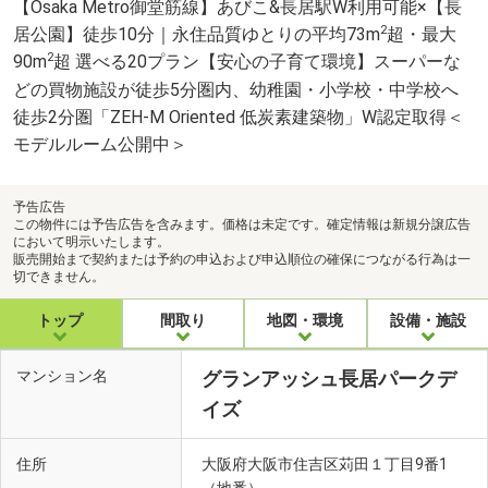
【Osaka Metro御堂筋線】あびこ&長居駅W利用可能×【長
2
居公園】徒歩10分｜永住品質ゆとりの平均73m
超・最大
2
90m
超 選べる20プラン【安心の子育て環境】スーパーな
どの買物施設が徒歩5分圏内、幼稚園・小学校・中学校へ
徒歩2分圏「ZEH-M Oriented 低炭素建築物」W認定取得＜
モデルルーム公開中＞
予告広告
この物件には予告広告を含みます。価格は未定です。確定情報は新規分譲広告
において明示いたします。
販売開始まで契約または予約の申込および申込順位の確保につながる行為は一
切できません。
トップ
間取り
地図・環境
設備・施設
マンション名
グランアッシュ長居パークデ
イズ
住所
大阪府大阪市住吉区苅田１丁目9番1