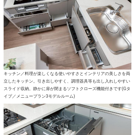
キッチン／料理が楽しくなる使いやすさとインテリアの美しさを両
立したキッチン。引き出しやすく、調理器具等も出し入れしやすい
スライド収納。静かに扉が閉まるソフトクローズ機能付きです(Gタ
イプ／メニュープラン3モデルルーム)
東よさみ幼稚園(徒歩1分・約70m)