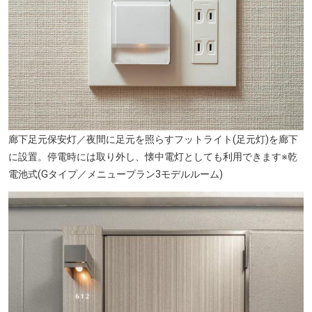
廊下足元保安灯／夜間に足元を照らすフットライト(足元灯)を廊下
に設置。停電時には取り外し、懐中電灯としても利用できます※乾
電池式(Gタイプ／メニュープラン3モデルルーム)