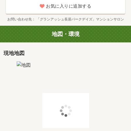
タイプ
A
お気に入りに追加する
間取り
4LDK+2WIC
専有面積
2
90.28m
お問い合わせ先
「グランアッシュ長居パークデイズ」マンションサロン
価格
価格未定
地図・環境
現地地図