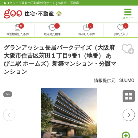
NTTグループ運営の不動産総合サイト goo住宅・不動産
0
1
0
0
最近検索した条件
最近見た物件
保存した条件
お気に入り
グランアッシュ長居パークデイズ（大阪府
大阪市住吉区苅田１丁目9番1（地番） あ
びこ駅 ホームズ）新築マンション・分譲マ
ンション
情報提供元
SUUMO
1
/
5