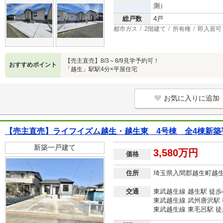
測）
総戸数
4戸
都市ガス
2階建て
所有権
即入居可
【売主直売】8/3～8/9見学予約可！
おすすめポイント
「越生」駅駅4分×平屋住宅
お気に入りに追加
【売主直売】ライフイズム越生・越生東 4号棟 全4棟新築
新築一戸建て
3,580万円
価格
住所
埼玉県入間郡越生町越
交通
東武越生線 越生駅 徒歩
東武越生線 武州唐沢駅 
東武越生線 東毛呂駅 徒