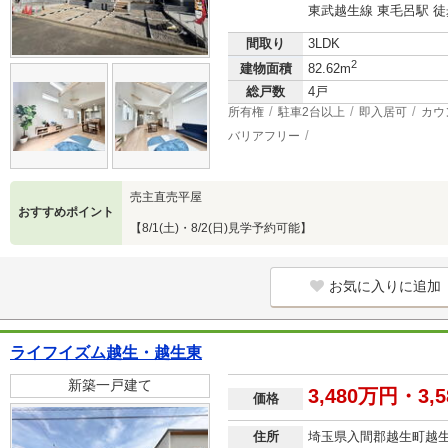
東武越生線 東毛呂駅 徒
間取り
3LDK
2
建物面積
82.62m
総戸数
4戸
所有権
駐車2台以上
即入居可
カウ
バリアフリー
売主直売平屋
おすすめポイント
【8/1(土)・8/2(日)見学予約可能】
お気に入りに追加
ライフイズム越生・越生東
新築一戸建て
3,480万円・3,
価格
住所
埼玉県入間郡越生町越