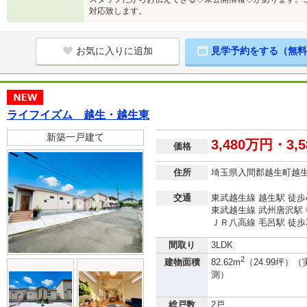
対応致します。
お気に入りに追加
見学予約をする（無料
ライフイズム 越生・越生東
新築一戸建て
3,480万円・3,
価格
住所
埼玉県入間郡越生町越
交通
東武越生線 越生駅 徒歩
東武越生線 武州唐沢駅 
ＪＲ八高線 毛呂駅 徒歩
間取り
3LDK
2
建物面積
82.62m
（24.99坪）（
測）
総戸数
2戸