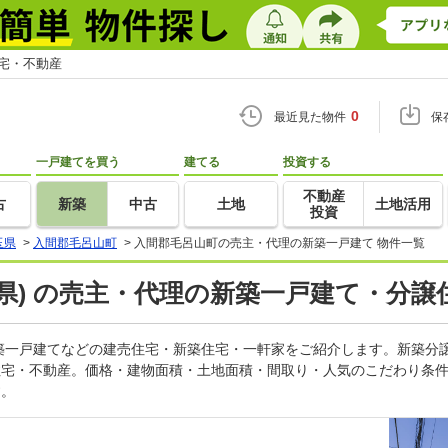
住宅・不動産
0
最近見た物件
保
一戸建てを買う
建てる
投資する
不動産
古
新築
中古
土地
土地活用
投資
玉県
>
入間郡毛呂山町
>
入間郡毛呂山町の売主・代理の新築一戸建て 物件一覧
県) の売主・代理の新築一戸建て・分譲
築一戸建てなどの建売住宅・新築住宅・一軒家をご紹介します。新築分
o住宅・不動産。価格・建物面積・土地面積・間取り・人気のこだわり条
す。