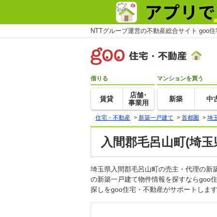
NTTグループ運営の不動産総合サイト goo
借りる
マンションを買う
店舗･
賃貸
新築
中
事業用
住宅・不動産
>
新築一戸建て
>
首都圏
>
埼
入間郡毛呂山町(埼玉
埼玉県入間郡毛呂山町の売主・代理の新
の新築一戸建て物件情報を探すならgo
探しをgoo住宅・不動産がサポートしま