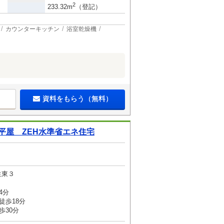
2
233.32m
（登記）
カウンターキッチン
浴室乾燥機
資料をもらう（無料）
平屋 ZEH水準省エネ住宅
生東３
4分
徒歩18分
歩30分