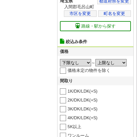
埼玉県
都道府県を変更
入間郡毛呂山町
市区を変更
町名を変更
路線・駅から探す
絞込み条件
価格
～
価格未定の物件を除く
間取り
1K/DK/LDK(+S)
2K/DK/LDK(+S)
3K/DK/LDK(+S)
4K/DK/LDK(+S)
5K以上
ワンルーム