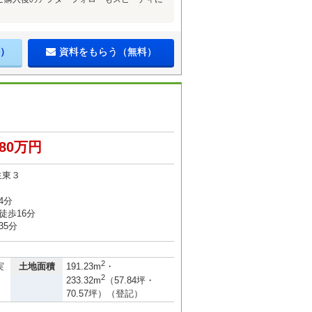
）
資料をもらう（無料）
580万円
生東３
4分
徒歩16分
35分
2
土地面積
実
191.23m
・
2
233.32m
（57.84坪・
70.57坪）（登記）