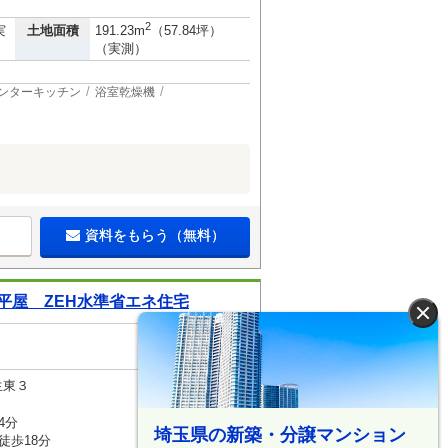
2
土地面積
実
191.23m
（57.84坪）
（実測）
ンターキッチン
浴室乾燥機
資料をもらう（無料）
平屋 ZEH水準省エネ住宅
×
生東３
4分
埼玉県の新築・分譲マンション
徒歩18分