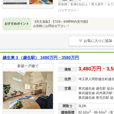
所有権
駐車2台以上
即入居可
カウ
バリアフリー
【売主直販】【7/28～8/9即時内見可能】
おすすめポイント
お気軽にお問合せ下さい！
お気に入りに追加
越生東３（越生駅） 3480万円・3580万円
新築一戸建て
3,480万円・3,
価格
住所
埼玉県入間郡越生町越
交通
東武越生線 越生駅 徒歩
東武越生線 武州唐沢駅 
東武越生線 東毛呂駅 徒
間取り
3LDK
2
2
建物面積
82.62m
・86.62m
（実