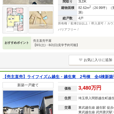
間取り
3LDK
2
建物面積
82.62m
（24.99坪）（
測）
総戸数
4戸
所有権
駐車2台以上
即入居可
カウ
バリアフリー
売主直売平屋
おすすめポイント
【8/1(土)・8/2(日)見学予約可能】
お気に入りに追加
【売主直売】ライフイズム越生・越生東 2号棟 全4棟新築
新築一戸建て
3,480万円
価格
住所
埼玉県入間郡越生町越
交通
東武越生線 越生駅 徒歩
東武越生線 武州唐沢駅 