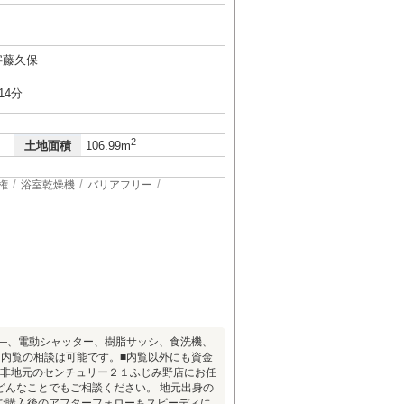
字藤久保
14分
2
土地面積
106.99m
権
浴室乾燥機
バリアフリー
リ―、電動シャッター、樹脂サッシ、食洗機、
、内覧の相談は可能です。■内覧以外にも資金
是非地元のセンチュリー２１ふじみ野店にお任
どんなことでもご相談ください。 地元出身の
ご購入後のアフターフォローもスピーディに