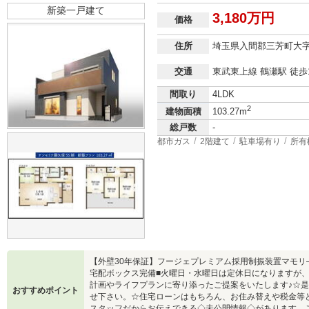
新築一戸建て
3,180万円
価格
住所
埼玉県入間郡三芳町大
交通
東武東上線 鶴瀬駅 徒歩
間取り
4LDK
2
建物面積
103.27m
総戸数
-
都市ガス
2階建て
駐車場有り
所有
【外壁30年保証】フージェプレミアム採用制振装置マモ
宅配ボックス完備■火曜日・水曜日は定休日になりますが
計画やライフプランに寄り添ったご提案をいたします♪☆
おすすめポイント
せ下さい。☆住宅ローンはもちろん、お住み替えや税金等
スタッフだからお伝えできる◇未公開情報◇があります。