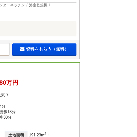
ンターキッチン
浴室乾燥機
資料をもらう（無料）
580万円
生東３
4分
徒歩18分
歩30分
2
土地面積
191.23m
・