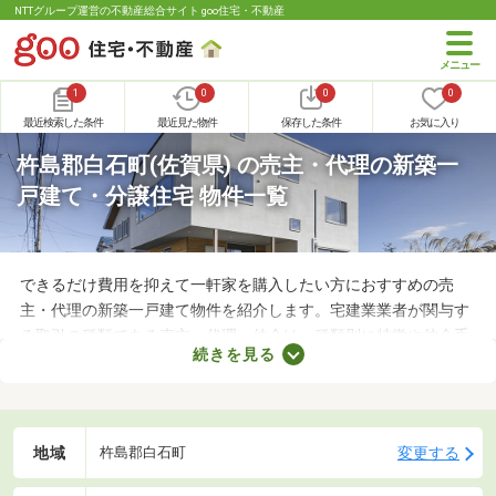
NTTグループ運営の不動産総合サイト goo住宅・不動産
1
0
0
0
最近検索した条件
最近見た物件
保存した条件
お気に入り
杵島郡白石町(佐賀県) の売主・代理の新築一
戸建て・分譲住宅 物件一覧
できるだけ費用を抑えて一軒家を購入したい方におすすめの売
主・代理の新築一戸建て物件を紹介します。宅建業業者が関与す
る取引の種類である売主・代理・仲介は、種類別に特徴や仲介手
続きを見る
数料の有無が異なります。売主と代理で取引する際は仲介手数料
がかからないので、購入費用を抑えることが可能。少しでも安く
新築一戸建てを手に入れたい方は、ぜひチェックしてみてくださ
いね。
地域
変更する
杵島郡白石町