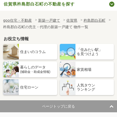
佐賀県杵島郡白石町の不動産を探す
goo住宅・不動産
新築一戸建て
佐賀県
杵島郡白石町
杵島郡白石町の売主・代理の新築一戸建て 物件一覧
お役立ち情報
「住みたい駅」
住まいのコラム
を見つけよう
暮らしのデータ
家賃相場
(補助金・助成金情報)
人気タウン
住宅ローン
ランキング
ページトップに戻る