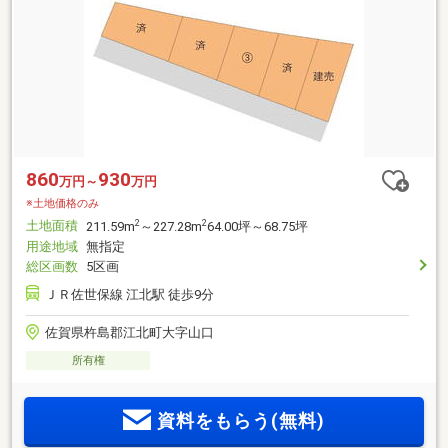
860
930
万円～
万円
※土地価格のみ
土地面積
2
2
211.59m
～227.28m
64.00坪～68.75坪
用途地域
無指定
総区画数
5区画
ＪＲ佐世保線 江北駅 徒歩9分
佐賀県杵島郡江北町大字山口
所有権
資料をもらう(無料)