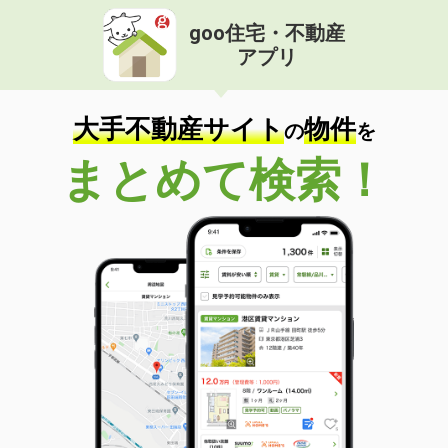
goo住宅・不動産
アプリ
大手不動産サイト
物件
の
を
まとめて検索！