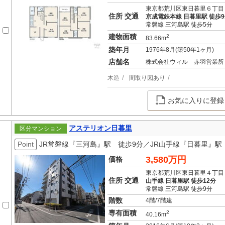
東京都荒川区東日暮里６丁目
住所 交通
京成電鉄本線 日暮里駅 徒歩
常磐線 三河島駅 徒歩5分
建物面積
2
83.66m
築年月
1976年8月(築50年1ヶ月)
店舗名
株式会社ウィル 赤羽営業所
木造
間取り図あり
お気に入りに登録
アステリオン日暮里
区分マンション
Point
JR常磐線『三河島』駅 徒歩9分／JR山手線『日暮里』駅
3,580万円
価格
東京都荒川区東日暮里４丁目
住所 交通
山手線 日暮里駅 徒歩12分
常磐線 三河島駅 徒歩9分
階数
4階/7階建
専有面積
2
40.16m