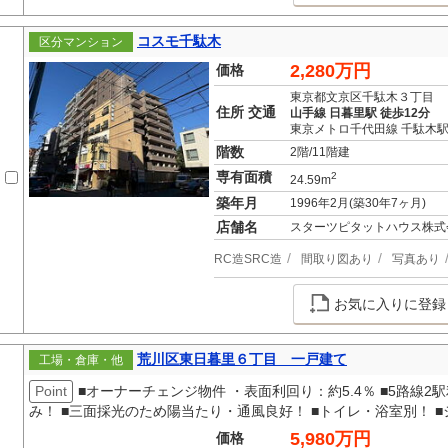
コスモ千駄木
区分マンション
2,280万円
価格
東京都文京区千駄木３丁目
住所 交通
山手線 日暮里駅 徒歩12分
東京メトロ千代田線 千駄木駅
階数
2階/11階建
専有面積
2
24.59m
築年月
1996年2月(築30年7ヶ月)
店舗名
スターツピタットハウス株式
RC造SRC造
間取り図あり
写真あり
お気に入りに登録
荒川区東日暮里６丁目 一戸建て
工場・倉庫・他
Point
■オーナーチェンジ物件 ・表面利回り：約5.4％ ■5路線2駅
み！ ■三面採光のため陽当たり・通風良好！ ■トイレ・浴室別！ 
5,980万円
価格