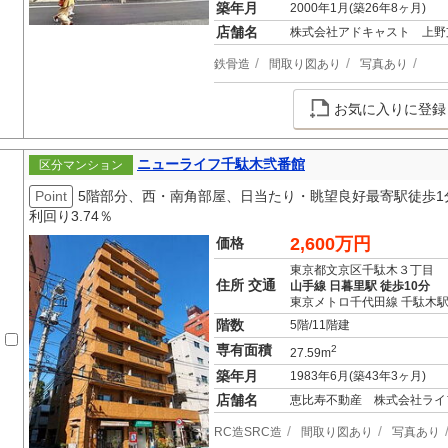
築年月
2000年1月(築26年8ヶ月)
店舗名
株式会社アドキャスト 上野
鉄骨造
間取り図あり
写真あり
お気に入りに登録
ニューライフ千駄木弐番館
区分マンション
Point
5階部分、西・南角部屋、日当たり・眺望良好最寄駅徒歩1分
利回り3.74％
2,600万円
価格
東京都文京区千駄木３丁目
住所 交通
山手線 日暮里駅 徒歩10分
東京メトロ千代田線 千駄木駅
階数
5階/11階建
専有面積
2
27.59m
築年月
1983年6月(築43年3ヶ月)
店舗名
恵比寿不動産 株式会社ライ
RC造SRC造
間取り図あり
写真あり