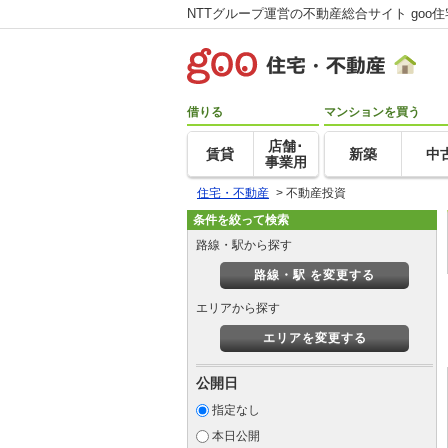
NTTグループ運営の不動産総合サイト goo
借りる
マンションを買う
店舗･
賃貸
新築
中
事業用
住宅・不動産
>
不動産投資
条件を絞って検索
路線・駅から探す
路線・駅 を変更する
エリアから探す
エリアを変更する
公開日
指定なし
本日公開