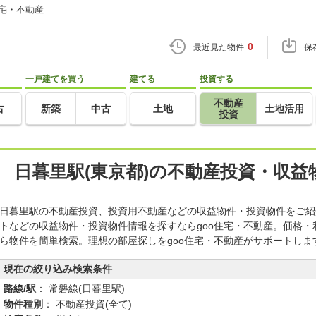
住宅・不動産
0
最近見た物件
保
一戸建てを買う
建てる
投資する
不動産
古
新築
中古
土地
土地活用
投資
日暮里駅(東京都)の不動産投資・収益
日暮里駅の不動産投資、投資用不動産などの収益物件・投資物件をご紹
トなどの収益物件・投資物件情報を探すならgoo住宅・不動産。価格
ら物件を簡単検索。理想の部屋探しをgoo住宅・不動産がサポートしま
現在の絞り込み検索条件
路線/駅
： 常磐線(日暮里駅)
物件種別
： 不動産投資(全て)