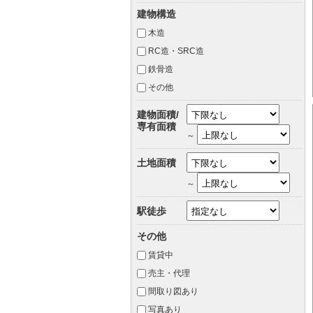
建物構造
木造
RC造・SRC造
鉄骨造
その他
建物面積/
専有面積
～
土地面積
～
駅徒歩
その他
賃貸中
売主・代理
間取り図あり
写真あり