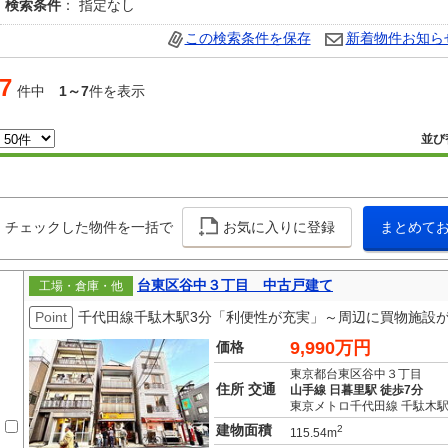
検索条件
： 指定なし
この検索条件を保存
新着物件お知ら
7
件中
1～7
件を表示
並び
チェックした物件を一括で
お気に入りに登録
まとめて
台東区谷中３丁目 中古戸建て
工場・倉庫・他
Point
千代田線千駄木駅3分「利便性が充実」～周辺に買物施設
9,990万円
価格
東京都台東区谷中３丁目
住所 交通
山手線 日暮里駅 徒歩7分
東京メトロ千代田線 千駄木駅
建物面積
2
115.54m