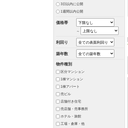
3日以内に公開
1週間以内公開
価格帯
～
利回り
築年数
物件種別
区分マンション
1棟マンション
1棟アパート
売ビル
店舗付き住宅
売店舗・売事務所
ホテル・旅館
工場・倉庫・他