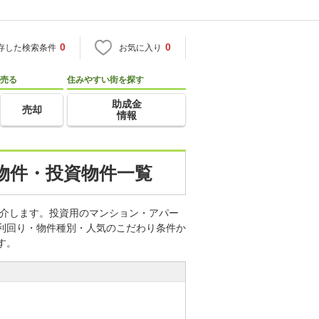
0
0
存した検索条件
お気に入り
売る
住みやすい街を探す
助成金
売却
情報
物件・投資物件一覧
介します。投資用のマンション・アパー
・利回り・物件種別・人気のこだわり条件か
す。