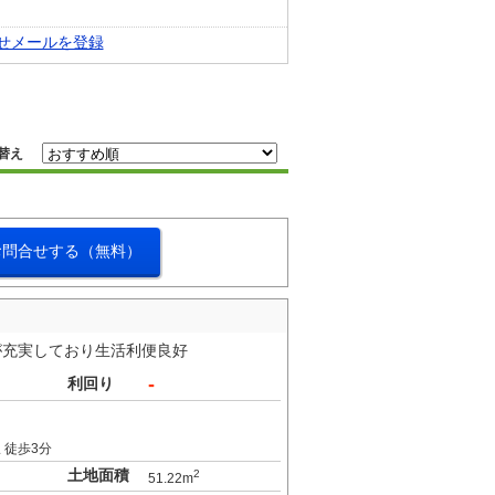
せメールを登録
替え
お問合せする（無料）
が充実しており生活利便良好
-
利回り
 徒歩3分
土地面積
2
51.22m