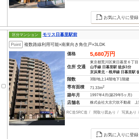
お気に入りに登録
モリス日暮里駅前
区分マンション
Point
複数路線利用可能×南東向き角住戸×3LDK
5,680万円
価格
東京都荒川区東日暮里６丁目
住所 交通
山手線 日暮里駅 徒歩3分
京浜東北・根岸線 日暮里駅 
階数
3階/地上14階地下1階建
専有面積
2
71.33m
築年月
1997年4月(築29年5ヶ月)
店舗名
株式会社大京穴吹不動産 上
RC造SRC造
間取り図あり
写真あり
お気に入りに登録