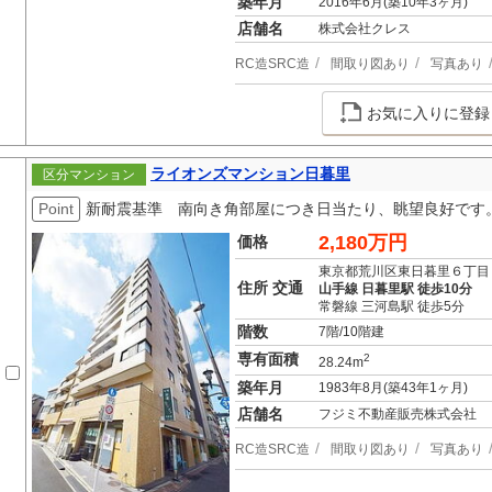
築年月
2016年6月(築10年3ヶ月)
店舗名
株式会社クレス
RC造SRC造
間取り図あり
写真あり
お気に入りに登録
ライオンズマンション日暮里
区分マンション
Point
新耐震基準 南向き角部屋につき日当たり、眺望良好です。
2,180万円
価格
東京都荒川区東日暮里６丁目
住所 交通
山手線 日暮里駅 徒歩10分
常磐線 三河島駅 徒歩5分
階数
7階/10階建
専有面積
2
28.24m
築年月
1983年8月(築43年1ヶ月)
店舗名
フジミ不動産販売株式会社
RC造SRC造
間取り図あり
写真あり