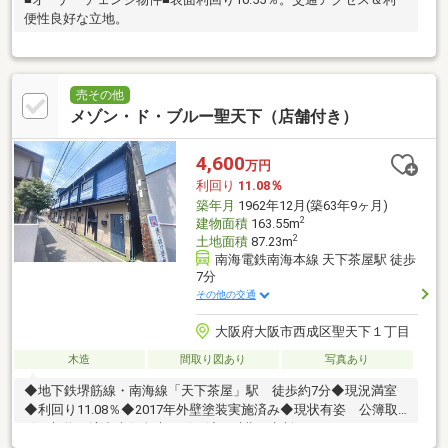
便性良好な立地。
売その他
メゾン・ド・ブルー聖天下（店舗付き）
4,600
万円
利回り
11.08％
築年月
1962年12月(築63年9ヶ月)
2
建物面積
163.55m
2
土地面積
87.23m
南海電鉄南海本線 天下茶屋駅 徒歩
7分
その他の交通
大阪府大阪市西成区聖天下１丁目
木造
間取り図あり
写真あり
◆地下鉄堺筋線・南海線「天下茶屋」駅 徒歩約7分◆現況満室
◆利回り11.08％◆2017年外壁塗装実施済み◆現状有姿 公簿取
引 契約不適合責任免責 引き渡し時期：相談