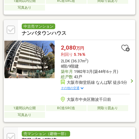
1週間以内公開
RC造SRC造
間取り図あり
写真あり
中古売マンション
ナンバタウンハウス
2,080
万円
利回り
5.76％
2
2LDK (36.37m
)
8階/9階建
築年月
1982年3月(築44年6ヶ月)
総戸数
43戸
大阪市御堂筋線 なんば駅 徒歩5分
その他の交通
大阪市中央区難波千日前
1週間以内公開
RC造SRC造
間取り図あり
写真あり
売マンション（建物一部）