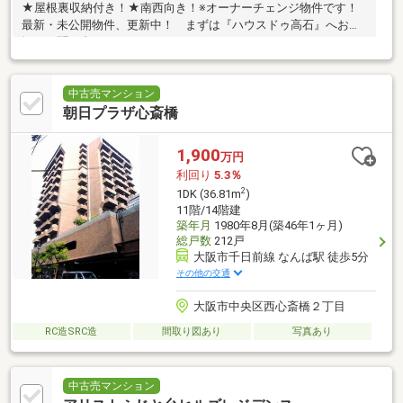
★屋根裏収納付き！★南西向き！※オーナーチェンジ物件です！
最新・未公開物件、更新中！ まずは『ハウスドゥ高石』へお気
軽にお問い合わせください。
中古売マンション
朝日プラザ心斎橋
1,900
万円
利回り
5.3％
2
1DK (36.81m
)
11階/14階建
築年月
1980年8月(築46年1ヶ月)
総戸数
212戸
大阪市千日前線 なんば駅 徒歩5分
その他の交通
大阪市中央区西心斎橋２丁目
RC造SRC造
間取り図あり
写真あり
中古売マンション