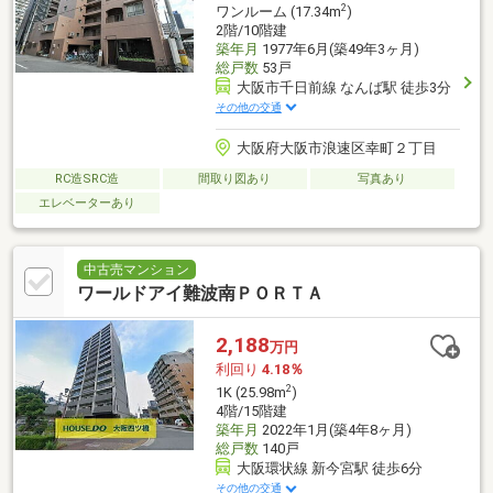
2
ワンルーム (17.34m
)
2階/10階建
築年月
1977年6月(築49年3ヶ月)
総戸数
53戸
大阪市千日前線 なんば駅 徒歩3分
その他の交通
大阪府大阪市浪速区幸町２丁目
RC造SRC造
間取り図あり
写真あり
エレベーターあり
中古売マンション
ワールドアイ難波南ＰＯＲＴＡ
2,188
万円
利回り
4.18％
2
1K (25.98m
)
4階/15階建
築年月
2022年1月(築4年8ヶ月)
総戸数
140戸
大阪環状線 新今宮駅 徒歩6分
その他の交通