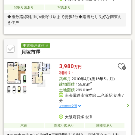
間取り図あり
写真あり
◆複数路線利用可×最寄り駅まで徒歩3分◆陽当たり良好な南東向
き住戸
中古売戸建住宅
貝塚市澤
3,980
万円
利回り
-
築年月
2010年4月(築16年5ヶ月)
2
建物面積
166.85m
2
土地面積
289.01m
南海電鉄南海本線 二色浜駅 徒歩7
分
その他の交通
大阪府貝塚市澤
木造
間取り図あり
駐車場あり
■オーナーチェンジ物件■表面利回り10.55％。交通アクセス＆利