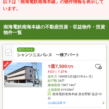
以下は「南海電鉄南海本線」の物件情報を表示して
います。
南海電鉄南海本線の不動産投資・収益物件・投資
物件一覧
売アパート
シャンソニエパレス 一棟アパート
1億7,500
万円
利回り
7.27％
築年月
1995年5月(築31年4ヶ月)
総戸数
26戸
2
建物面積
1907.14m
2
土地面積
619.05m
南海電鉄南海本線 泉佐野駅 徒歩10
分
その他の交通