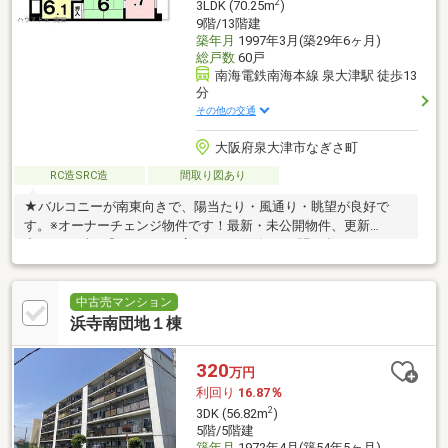
2
3LDK (70.25m
)
9階/13階建
築年月
1997年3月(築29年6ヶ月)
総戸数
60戸
南海電鉄南海本線 泉大津駅 徒歩13
分
その他の交通
大阪府泉大津市なぎさ町
RC造SRC造
間取り図あり
★バルコニーが南東向きで、陽当たり・風通り・眺望が良好で
す。※オーナーチェンジ物件です！最新・未公開物件、更新
中！ まずは『ハウスドゥ高石』へお気軽にお問い合わせくださ
い。
中古売マンション
浜寺南団地１棟
320
万円
利回り
16.87％
2
3DK (56.82m
)
5階/5階建
築年月
1972年4月(築54年5ヶ月)