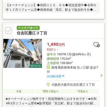
【オーナーチェンジ】◆利回り１０．６％◆現況賃貸中◆令和６
年１２月リフォーム済◆南海本線「高石」駅まで徒歩約９分◆
広々４ＬＤＫ！
中古売戸建住宅
住吉区墨江３丁目
1,490
万円
利回り
-
築年月
1957年1月(築69年8ヶ月)
2
建物面積
170.2m
2
土地面積
138.06m
南海電鉄南海本線 住ノ江駅 徒歩7
分
その他の交通
大阪府大阪市住吉区墨江３丁目
木造
間取り図あり
写真あり
■オーナーチェンジ物件です！投資用物件におすすめです！■令和
4年3月リフォーム歴有■阪堺電鉄「安立町」駅まで徒歩3分の駅近