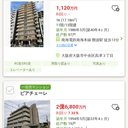
1,120
万円
利回り
-
2
1K (17.18m
)
11階/13階建
築年月
1986年5月(築40年4ヶ月)
総戸数
97戸
南海電鉄南海本線 難波駅 徒歩13分
その他の交通
大阪府大阪市中央区高津３丁目
RC造SRC造
間取り図あり
写真あり
エレベーターあり
一括売マンション
ピアチェーレ
2億6,800
万円
利回り
7.33％
築年月
1994年5月(築32年4ヶ月)
総戸数
19戸
2