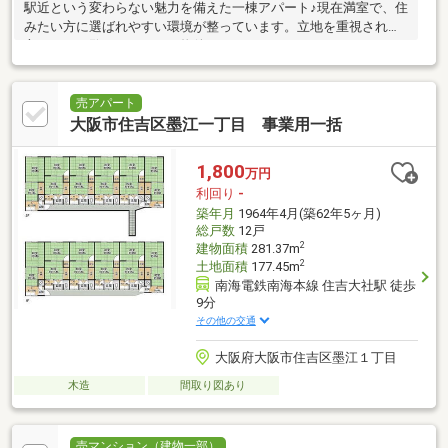
駅近という変わらない魅力を備えた一棟アパート♪現在満室で、住
みたい方に選ばれやすい環境が整っています。立地を重視される
方にぜひご覧いただきたい物件です♪
売アパート
大阪市住吉区墨江一丁目 事業用一括
1,800
万円
利回り
-
築年月
1964年4月(築62年5ヶ月)
総戸数
12戸
2
建物面積
281.37m
2
土地面積
177.45m
南海電鉄南海本線 住吉大社駅 徒歩
9分
その他の交通
大阪府大阪市住吉区墨江１丁目
木造
間取り図あり
売マンション（建物一部）