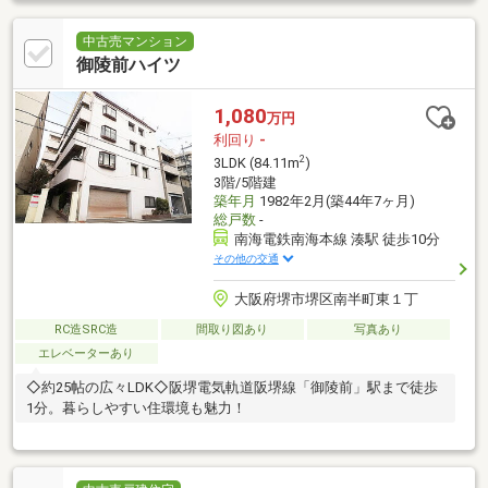
中古売マンション
御陵前ハイツ
1,080
万円
利回り
-
2
3LDK (84.11m
)
3階/5階建
築年月
1982年2月(築44年7ヶ月)
総戸数
-
南海電鉄南海本線 湊駅 徒歩10分
その他の交通
大阪府堺市堺区南半町東１丁
RC造SRC造
間取り図あり
写真あり
エレベーターあり
◇約25帖の広々LDK◇阪堺電気軌道阪堺線「御陵前」駅まで徒歩
1分。暮らしやすい住環境も魅力！