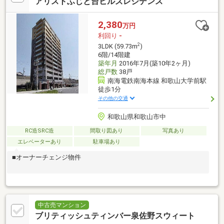
アリストふじと台ヒルズレジデンス
2,380
万円
利回り
-
2
3LDK (59.73m
)
6階/14階建
築年月
2016年7月(築10年2ヶ月)
総戸数
38戸
南海電鉄南海本線 和歌山大学前駅
徒歩1分
その他の交通
和歌山県和歌山市中
RC造SRC造
間取り図あり
写真あり
エレベーターあり
駐車場あり
■オーナーチェンジ物件
中古売マンション
ブリティッシュティンバー泉佐野スウィート