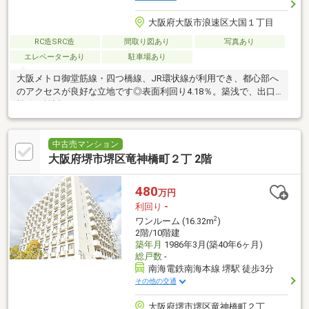
大阪府大阪市浪速区大国１丁目
RC造SRC造
間取り図あり
写真あり
エレベーターあり
駐車場あり
大阪メトロ御堂筋線・四つ橋線、JR環状線が利用でき、都心部へ
のアクセスが良好な立地です◎表面利回り4.18％。築浅で、出口
戦略が検討しやすいエリアです！
中古売マンション
大阪府堺市堺区竜神橋町２丁 2階
480
万円
利回り
-
2
ワンルーム (16.32m
)
2階/10階建
築年月
1986年3月(築40年6ヶ月)
総戸数
-
南海電鉄南海本線 堺駅 徒歩3分
その他の交通
大阪府堺市堺区竜神橋町２丁