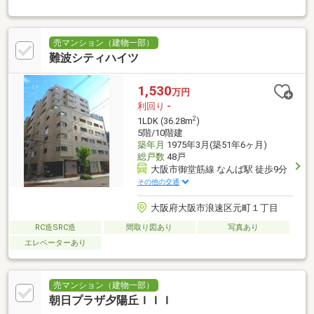
立地◎■徒歩10分圏内にスーパーやコンビニあり♪
売マンション（建物一部）
難波シティハイツ
1,530
万円
利回り
-
2
1LDK (36.28m
)
5階/10階建
築年月
1975年3月(築51年6ヶ月)
総戸数
48戸
大阪市御堂筋線 なんば駅 徒歩9分
その他の交通
大阪府大阪市浪速区元町１丁目
RC造SRC造
間取り図あり
写真あり
エレベーターあり
売マンション（建物一部）
朝日プラザ夕陽丘ＩＩＩ