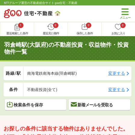
NTTグループ運営の不動産総合サイト goo住宅・不動産
1
0
0
0
最近検索した条件
最近見た物件
保存した条件
お気に入り
羽倉崎駅(大阪府)の不動産投資・収益物件・投資
物件一覧
路線/駅
変更する
南海電鉄南海本線(羽倉崎駅)
条件
変更する
不動産投資(全て)
検索条件を保存
新着メールを受取る
お探しの条件に該当する物件はありませんでした。