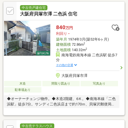
中古売戸建住宅
大阪府貝塚市澤 二色浜 住宅
840
万円
利回り
-
築年月
1974年3月(築52年6ヶ月)
2
建物面積
72.86m
2
土地面積
140.32m
南海電鉄南海本線 二色浜駅 徒歩7
分
その他の交通
大阪府貝塚市澤
木造
間取り図あり
写真あり
駐車場あり
◆オーナーチェンジ物件。◆木造2階建、6Ｋ。◆南海本線「二色
浜駅」徒歩7分。サンディ二色浜店まで約170ｍ、貝塚沢郵便局ま
で約300ｍ。
中古売テラスハウス