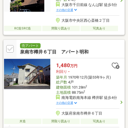
大阪市千日前線 なんば駅 徒歩5分
その他の交通
大阪市中央区西心斎橋２丁目
RC造SRC造
間取り図あり
写真あり
売アパート
泉南市樽井６丁目 アパート明和
1,480
万円
利回り
-
築年月
1970年12月(築55年9ヶ月)
総戸数
4戸
2
建物面積
101.28m
2
土地面積
88.75m
南海電鉄南海本線 樽井駅 徒歩4分
その他の交通
大阪府泉南市樽井６丁目
木造
間取り図あり
写真あり