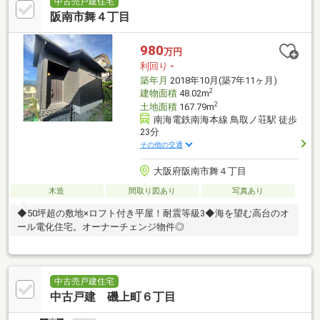
中古売戸建住宅
阪南市舞４丁目
980
万円
利回り
-
築年月
2018年10月(築7年11ヶ月)
2
建物面積
48.02m
2
土地面積
167.79m
南海電鉄南海本線 鳥取ノ荘駅 徒歩
23分
その他の交通
大阪府阪南市舞４丁目
木造
間取り図あり
写真あり
◆50坪超の敷地×ロフト付き平屋！耐震等級3◆海を望む高台のオ
ール電化住宅。オーナーチェンジ物件◎
中古売戸建住宅
中古戸建 磯上町６丁目