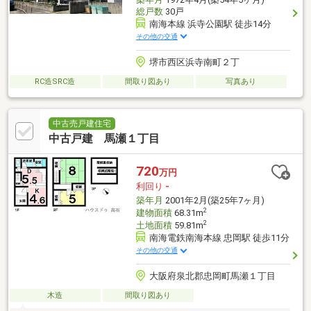
総戸数
30戸
南海本線 浜寺公園駅 徒歩14分
その他の交通
堺市西区浜寺南町２丁
RC造SRC造
間取り図あり
写真あり
中古売戸建住宅
中古戸建 馬瀬１丁目
720
万円
利回り
-
築年月
2001年2月(築25年7ヶ月)
2
建物面積
68.31m
2
土地面積
59.81m
南海電鉄南海本線 忠岡駅 徒歩11分
その他の交通
大阪府泉北郡忠岡町馬瀬１丁目
木造
間取り図あり