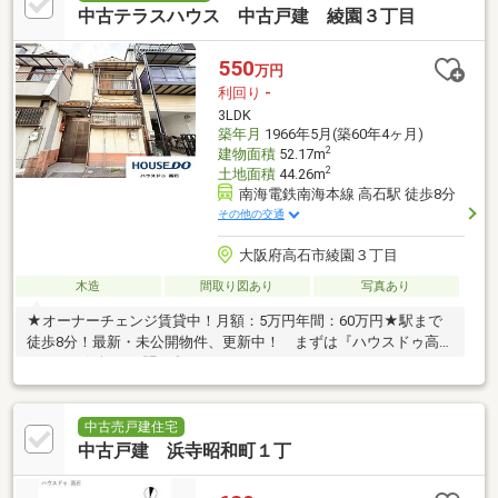
中古テラスハウス 中古戸建 綾園３丁目
550
万円
利回り
-
3LDK
築年月
1966年5月(築60年4ヶ月)
2
建物面積
52.17m
2
土地面積
44.26m
南海電鉄南海本線 高石駅 徒歩8分
その他の交通
大阪府高石市綾園３丁目
木造
間取り図あり
写真あり
★オーナーチェンジ賃貸中！月額：5万円年間：60万円★駅まで
徒歩8分！最新・未公開物件、更新中！ まずは『ハウスドゥ高
石』へお気軽にお問い合わせください。
中古売戸建住宅
中古戸建 浜寺昭和町１丁