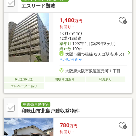
エスリード難波
1,480
万円
利回り
-
2
1K (17.94m
)
12階/12階建
築年月
1997年1月(築29年8ヶ月)
総戸数
109戸
大阪市四つ橋線 なんば駅 徒歩5分
その他の交通
大阪府大阪市浪速区元町１丁目
RC造SRC造
間取り図あり
写真あり
エレベーターあり
中古売戸建住宅
和歌山市北島戸建収益物件
780
万円
利回り
-