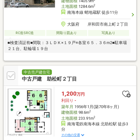
建物面積
1405.9m
2
土地面積
1284.6m
南海本線 蛸地蔵駅 徒歩11分
大阪府 岸和田市南上町２丁目
RC造SRC造
間取り図あり
写真あり
■検査済証有■間取：３ＬＤＫ×１９戸※各室６５．３６m2■駐車場
２１台、駐輪場１９台
中古売戸建住宅
中古戸建 助松町２丁目
1,200
万円
利回り
-
築年月
1956年1月(築70年8ヶ月)
2
建物面積
98.6m
2
土地面積
233.91m
南海電鉄南海本線 北助松駅 徒歩3
分
その他の交通