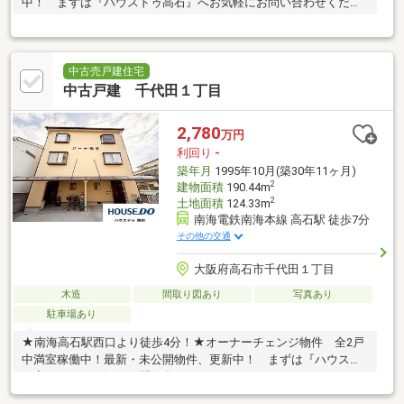
中！ まずは『ハウスドゥ高石』へお気軽にお問い合わせくださ
い。
中古売戸建住宅
中古戸建 千代田１丁目
2,780
万円
利回り
-
築年月
1995年10月(築30年11ヶ月)
2
建物面積
190.44m
2
土地面積
124.33m
南海電鉄南海本線 高石駅 徒歩7分
その他の交通
大阪府高石市千代田１丁目
木造
間取り図あり
写真あり
駐車場あり
★南海高石駅西口より徒歩4分！★オーナーチェンジ物件 全2戸
中満室稼働中！最新・未公開物件、更新中！ まずは『ハウスド
ゥ高石』へお気軽にお問い合わせください。