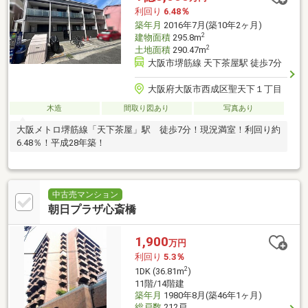
利回り
6.48％
築年月
2016年7月(築10年2ヶ月)
2
建物面積
295.8m
2
土地面積
290.47m
大阪市堺筋線 天下茶屋駅 徒歩7分
大阪府大阪市西成区聖天下１丁目
木造
間取り図あり
写真あり
大阪メトロ堺筋線「天下茶屋」駅 徒歩7分！現況満室！利回り約
6.48％！平成28年築！
中古売マンション
朝日プラザ心斎橋
1,900
万円
利回り
5.3％
2
1DK (36.81m
)
11階/14階建
築年月
1980年8月(築46年1ヶ月)
総戸数
212戸