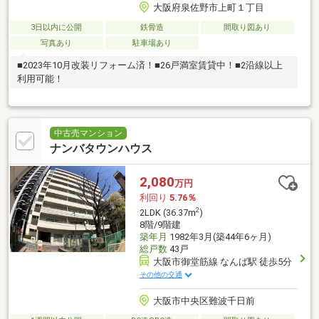
大阪府泉佐野市上町１丁目
3日以内に公開
鉄骨造
間取り図あり
写真あり
駐車場あり
■2023年10月改装リフォーム済！■26戸満室賃貸中！■2沿線以上
利用可能！
中古売マンション
ナンバタウンハウス
2,080
万円
利回り
5.76％
2
2LDK (36.37m
)
8階/9階建
築年月
1982年3月(築44年6ヶ月)
総戸数
43戸
大阪市御堂筋線 なんば駅 徒歩5分
その他の交通
大阪市中央区難波千日前