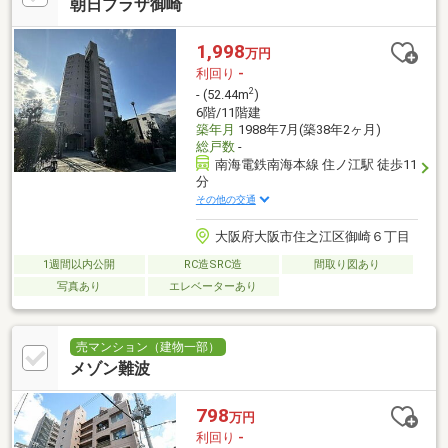
朝日プラザ御崎
1,998
万円
利回り
-
2
- (52.44m
)
6階/11階建
築年月
1988年7月(築38年2ヶ月)
総戸数
-
南海電鉄南海本線 住ノ江駅 徒歩11
分
その他の交通
大阪府大阪市住之江区御崎６丁目
1週間以内公開
RC造SRC造
間取り図あり
写真あり
エレベーターあり
売マンション（建物一部）
メゾン難波
798
万円
利回り
-