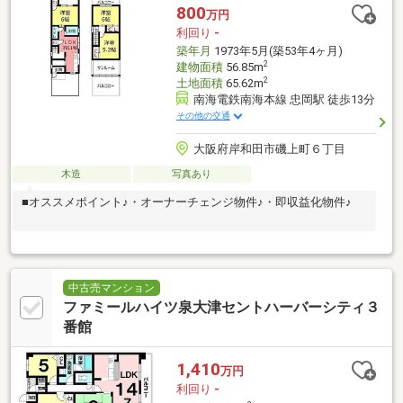
800
万円
利回り
-
築年月
1973年5月(築53年4ヶ月)
2
建物面積
56.85m
2
土地面積
65.62m
南海電鉄南海本線 忠岡駅 徒歩13分
その他の交通
大阪府岸和田市磯上町６丁目
木造
写真あり
■オススメポイント♪・オーナーチェンジ物件♪・即収益化物件♪
中古売マンション
ファミールハイツ泉大津セントハーバーシティ３
番館
1,410
万円
利回り
-