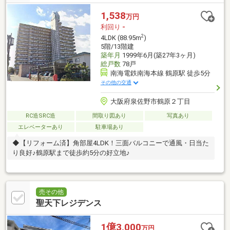
1,538
万円
利回り
-
2
4LDK (88.95m
)
5階/13階建
築年月
1999年6月(築27年3ヶ月)
総戸数
78戸
南海電鉄南海本線 鶴原駅 徒歩5分
その他の交通
大阪府泉佐野市鶴原２丁目
RC造SRC造
間取り図あり
写真あり
エレベーターあり
駐車場あり
◆【リフォーム済】角部屋4LDK！三面バルコニーで通風・日当た
り良好♪鶴原駅まで徒歩約5分の好立地♪
売その他
聖天下レジデンス
1億3,000
万円