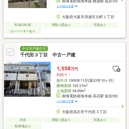
南海電鉄南海本線 難波駅 徒歩5分
その他の交通
大阪府大阪市浪速区元町１丁目
RC造SRC造
間取り図あり
写真あり
エレベーターあり
中古売戸建住宅
千代田３丁目 中古一戸建
1,558
万円
利回り
-
築年月
1993年11月(築32年10ヶ月)
2
建物面積
103.27m
2
土地面積
54.09m
南海電鉄南海本線 高石駅 徒歩9分
その他の交通
大阪府高石市千代田３丁目
木造
間取り図あり
写真あり
駐車場あり