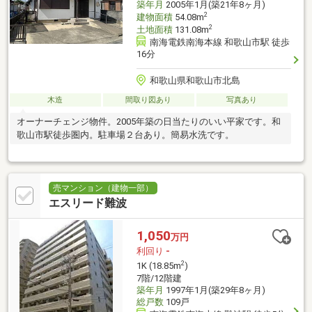
築年月
2005年1月(築21年8ヶ月)
2
建物面積
54.08m
2
土地面積
131.08m
南海電鉄南海本線 和歌山市駅 徒歩
16分
和歌山県和歌山市北島
木造
間取り図あり
写真あり
オーナーチェンジ物件。2005年築の日当たりのいい平家です。和
歌山市駅徒歩圏内。駐車場２台あり。簡易水洗です。
売マンション（建物一部）
エスリード難波
1,050
万円
利回り
-
2
1K (18.85m
)
7階/12階建
築年月
1997年1月(築29年8ヶ月)
総戸数
109戸