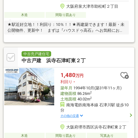
大阪府泉大津市助松町２丁目
木造
間取り図あり
★駅近好立地！！利回り：10％！！★再建築できます！最新・未
公開物件、更新中！ まずは『ハウスドゥ高石』へお気軽にお問
い合わせください。
中古売戸建住宅
中古戸建 浜寺石津町東２丁
1,480
万円
利回り
-
築年月
1994年10月(築31年11ヶ月)
2
建物面積
86.26m
2
土地面積
40.02m
南海電鉄南海本線 石津川駅 徒歩10
分
その他の交通
大阪府堺市西区浜寺石津町東２丁
木造
間取り図あり
写真あり