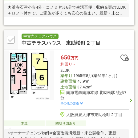
★浜寺石津小歩4分・コノミヤ歩6分で生活至便！収納充実の5LDK
＋ロフト付きで、ご家族が多くても安心の住まい。最新・未公開
物件、更新中！ まずは『ハウスドゥ高石』へお気軽にお問い合
わせください。
中古売テラスハウス
中古テラスハウス 東助松町２丁目
650
万円
利回り
-
2LDK
築年月
1965年8月(築61年1ヶ月)
2
建物面積
43.9m
2
土地面積
37.42m
南海電鉄南海本線 北助松駅 徒歩7
分
その他の交通
大阪府泉大津市東助松町２丁目
木造
間取り図あり
※オーナーチェンジ物件※全面改装済最新・未公開物件、更新