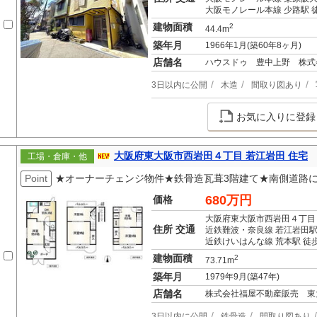
大阪モノレール本線 少路駅 徒
建物面積
2
44.4m
築年月
1966年1月(築60年8ヶ月)
店舗名
ハウスドゥ 豊中上野 株式
3日以内に公開
木造
間取り図あり
お気に入りに登録
大阪府東大阪市西岩田４丁目 若江岩田 住宅
工場・倉庫・他
Point
★オーナーチェンジ物件★鉄骨造瓦葺3階建て★南側道路
680万円
価格
大阪府東大阪市西岩田４丁目
住所 交通
近鉄難波・奈良線 若江岩田駅
近鉄けいはんな線 荒本駅 徒歩
建物面積
2
73.71m
築年月
1979年9月(築47年)
店舗名
株式会社福屋不動産販売 東
3日以内に公開
鉄骨造
間取り図あり