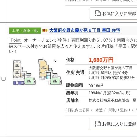
お気に入りに登録
大阪府交野市藤が尾６丁目 星田 住宅
工場・倉庫・他
Point
オーナーチェンジ物件！表面利回り約6．07％！南西向き
納スペース付きでお部屋を広々と使えます♪ＪＲ片町線「星田」駅
い！
1,680万円
価格
大阪府交野市藤が尾６丁目
住所 交通
片町線 星田駅 徒歩14分
片町線 河内磐船駅 徒歩22分
建物面積
2
90.18m
築年月
1994年1月(築32年8ヶ月)
店舗名
株式会社福屋不動産販売 星
3日以内に公開
木造
間取り図あり
お気に入りに登録