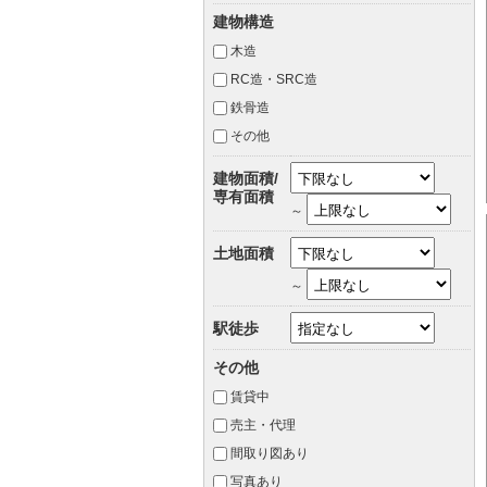
建物構造
木造
RC造・SRC造
鉄骨造
その他
建物面積/
専有面積
～
土地面積
～
駅徒歩
その他
賃貸中
売主・代理
間取り図あり
写真あり