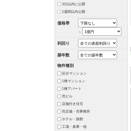
3日以内に公開
1週間以内公開
価格帯
～
利回り
築年数
物件種別
区分マンション
1棟マンション
1棟アパート
売ビル
店舗付き住宅
売店舗・売事務所
ホテル・旅館
工場・倉庫・他