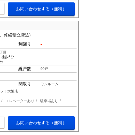
お問い合わせする（無料）
費、修繕積立費込)
-
利回り
丁目
 徒歩5分
5分
総戸数
90戸
間取り
ワンルーム
ケット大阪店
エレベーターあり
駐車場あり
お問い合わせする（無料）