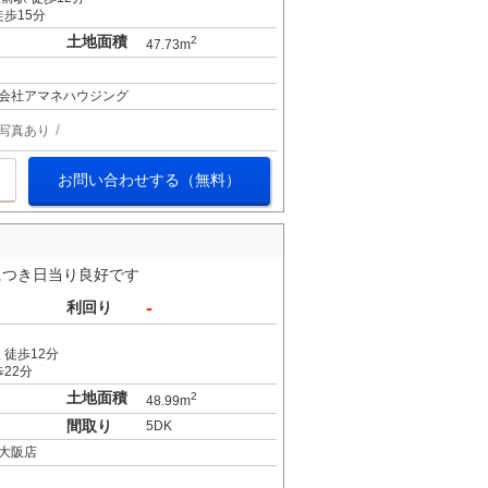
歩15分
土地面積
2
47.73m
会社アマネハウジング
写真あり
お問い合わせする（無料）
につき日当り良好です
-
利回り
 徒歩12分
22分
土地面積
2
48.99m
間取り
5DK
大阪店