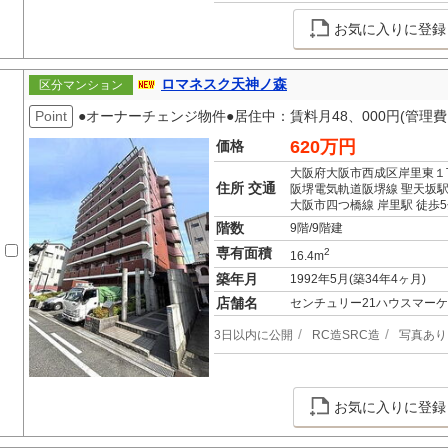
お気に入りに登録
ロマネスク天神ノ森
区分マンション
Point
●オーナーチェンジ物件●居住中：賃料月48、000円(管理
620万円
価格
大阪府大阪市西成区岸里東１
住所 交通
阪堺電気軌道阪堺線 聖天坂駅
大阪市四つ橋線 岸里駅 徒歩
階数
9階/9階建
専有面積
2
16.4m
築年月
1992年5月(築34年4ヶ月)
店舗名
センチュリー21ハウスマー
3日以内に公開
RC造SRC造
写真あり
お気に入りに登録