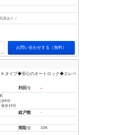
写真あり
お問い合わせする（無料）
ＤＫタイプ◆安心のオートロック◆エレベ
-
利回り
町
徒歩6分
 徒歩10分
総戸数
-
間取り
1DK