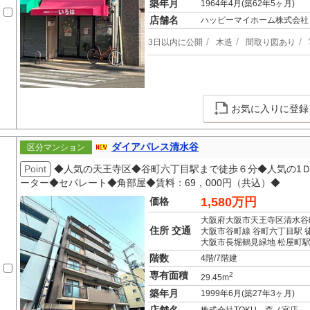
築年月
1964年4月(築62年5ヶ月)
店舗名
ハッピーマイホーム株式会社
3日以内に公開
木造
間取り図あり
お気に入りに登録
ダイアパレス清水谷
区分マンション
Point
◆人気の天王寺区◆谷町六丁目駅まで徒歩６分◆人気の1
ーター◆セパレート◆角部屋◆賃料：69，000円（共込）◆
1,580万円
価格
大阪府大阪市天王寺区清水谷
住所 交通
大阪市谷町線 谷町六丁目駅 
大阪市長堀鶴見緑地 松屋町駅
階数
4階/7階建
専有面積
2
29.45m
築年月
1999年6月(築27年3ヶ月)