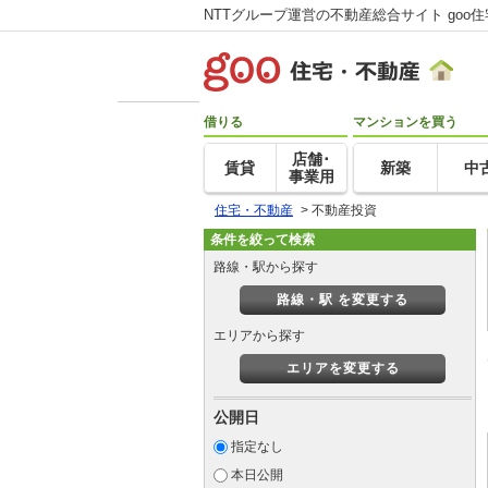
NTTグループ運営の不動産総合サイト goo
借りる
マンションを買う
店舗･
賃貸
新築
中
事業用
住宅・不動産
>
不動産投資
条件を絞って検索
路線・駅から探す
路線・駅 を変更する
エリアから探す
エリアを変更する
公開日
指定なし
本日公開