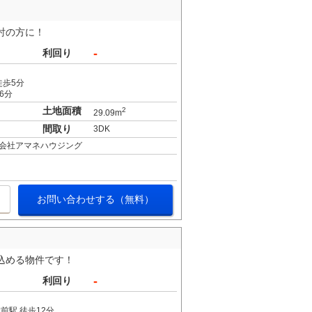
検討の方に！
-
利回り
徒歩5分
6分
土地面積
2
29.09m
間取り
3DK
会社アマネハウジング
お問い合わせする（無料）
見込める物件です！
-
利回り
前駅 徒歩12分