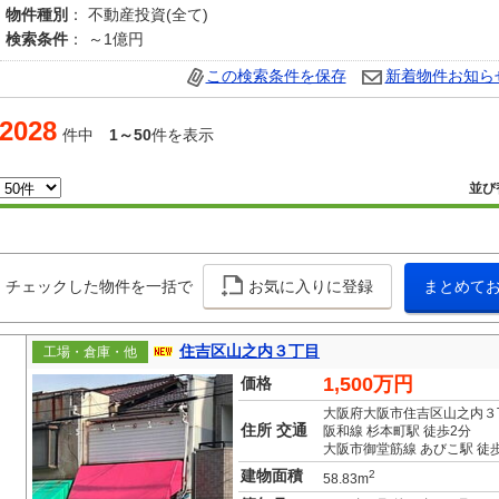
物件種別
： 不動産投資(全て)
検索条件
： ～1億円
この検索条件を保存
新着物件お知ら
2028
件中
1～50
件を表示
並び
チェックした物件を一括で
お気に入りに登録
まとめて
住吉区山之内３丁目
工場・倉庫・他
1,500万円
価格
大阪府大阪市住吉区山之内３
住所 交通
阪和線 杉本町駅 徒歩2分
大阪市御堂筋線 あびこ駅 徒歩
建物面積
2
58.83m