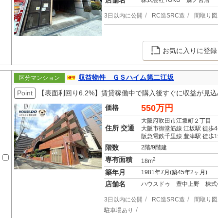
店舗名
株式会社TOKU 森ノ宮店
3日以内に公開
RC造SRC造
間取り図
お気に入りに登録
収益物件 ＧＳハイム第二江坂
区分マンション
Point
【表面利回り6.2%】賃貸稼働中で購入後すぐに収益が見
550万円
価格
大阪府吹田市江坂町２丁目
住所 交通
大阪市御堂筋線 江坂駅 徒歩
阪急電鉄千里線 豊津駅 徒歩1
階数
2階/9階建
専有面積
2
18m
築年月
1981年7月(築45年2ヶ月)
店舗名
ハウスドゥ 豊中上野 株式
3日以内に公開
RC造SRC造
間取り図
駐車場あり