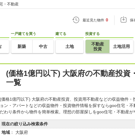
住宅・不動産
0
最近見た物件
保
一戸建てを買う
建てる
投資する
不動産
古
新築
中古
土地
土地活用
投資
(価格1億円以下) 大阪府の不動産投
一覧
(価格1億円以下) 大阪府の不動産投資、投資用不動産などの収益物件
ョン・アパートなどの収益物件・投資物件情報を探すならgoo住宅・
だわり条件から物件を簡単検索。理想の部屋探しをgoo住宅・不動産が
現在の絞り込み検索条件
地域
： 大阪府