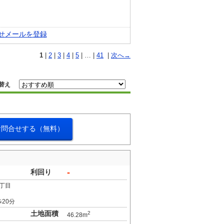
せメールを登録
1
|
2
|
3
|
4
|
5
| … |
41
|
次へ→
替え
お問合せする（無料）
-
利回り
丁目
20分
土地面積
2
46.28m