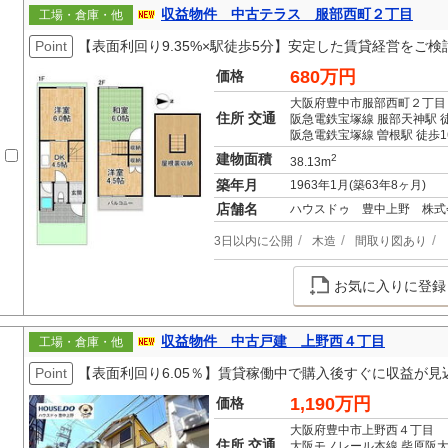
収益物件 中古テラス 服部西町２丁目
工場・倉庫・他
Point
【表面利回り9.35%×駅徒歩5分】安定した賃貸経営をご
680万円
価格
大阪府豊中市服部西町２丁目
住所 交通
阪急電鉄宝塚線 服部天神駅 
阪急電鉄宝塚線 曽根駅 徒歩1
建物面積
2
38.13m
築年月
1963年1月(築63年8ヶ月)
店舗名
ハウスドゥ 豊中上野 株式
3日以内に公開
木造
間取り図あり
お気に入りに登録
収益物件 中古戸建 上野西４丁目
工場・倉庫・他
Point
【表面利回り6.05％】賃貸稼働中で購入後すぐに収益が
1,190万円
価格
大阪府豊中市上野西４丁目
住所 交通
大阪モノレール本線 柴原阪大