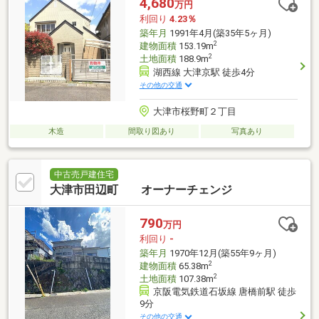
4,680
万円
利回り
4.23％
築年月
1991年4月(築35年5ヶ月)
2
建物面積
153.19m
2
土地面積
188.9m
湖西線 大津京駅 徒歩4分
その他の交通
大津市桜野町２丁目
木造
間取り図あり
写真あり
中古売戸建住宅
大津市田辺町 オーナーチェンジ
790
万円
利回り
-
築年月
1970年12月(築55年9ヶ月)
2
建物面積
65.38m
2
土地面積
107.38m
京阪電気鉄道石坂線 唐橋前駅 徒歩
9分
その他の交通