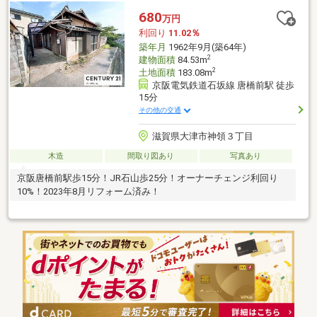
680
万円
利回り
11.02％
築年月
1962年9月(築64年)
2
建物面積
84.53m
2
土地面積
183.08m
京阪電気鉄道石坂線 唐橋前駅 徒歩
15分
その他の交通
滋賀県大津市神領３丁目
木造
間取り図あり
写真あり
京阪唐橋前駅歩15分！JR石山歩25分！オーナーチェンジ利回り
10%！2023年8月リフォーム済み！