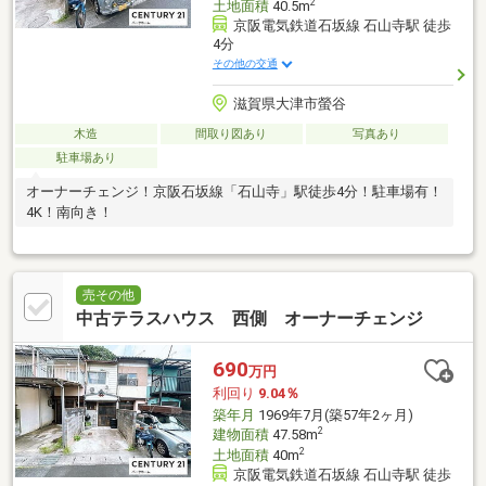
2
土地面積
40.5m
京阪電気鉄道石坂線 石山寺駅 徒歩
4分
その他の交通
滋賀県大津市螢谷
木造
間取り図あり
写真あり
駐車場あり
オーナーチェンジ！京阪石坂線「石山寺」駅徒歩4分！駐車場有！
4K！南向き！
売その他
中古テラスハウス 西側 オーナーチェンジ
690
万円
利回り
9.04％
築年月
1969年7月(築57年2ヶ月)
2
建物面積
47.58m
2
土地面積
40m
京阪電気鉄道石坂線 石山寺駅 徒歩