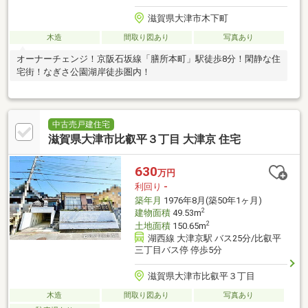
滋賀県大津市木下町
木造
間取り図あり
写真あり
オーナーチェンジ！京阪石坂線「膳所本町」駅徒歩8分！閑静な住
宅街！なぎさ公園湖岸徒歩圏内！
中古売戸建住宅
滋賀県大津市比叡平３丁目 大津京 住宅
630
万円
利回り
-
築年月
1976年8月(築50年1ヶ月)
2
建物面積
49.53m
2
土地面積
150.65m
湖西線 大津京駅 バス25分/比叡平
三丁目バス停 停歩5分
滋賀県大津市比叡平３丁目
木造
間取り図あり
写真あり