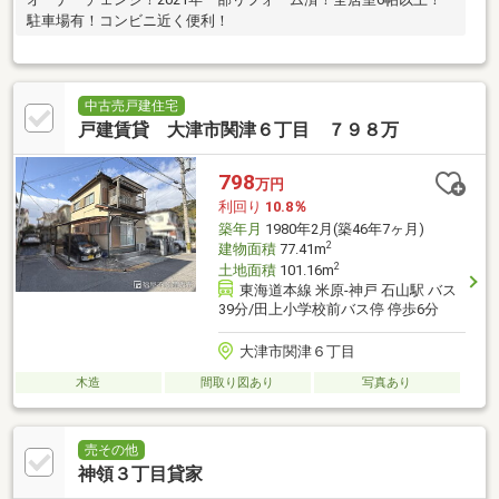
駐車場有！コンビニ近く便利！
中古売戸建住宅
戸建賃貸 大津市関津６丁目 ７９８万
798
万円
利回り
10.8％
築年月
1980年2月(築46年7ヶ月)
2
建物面積
77.41m
2
土地面積
101.16m
東海道本線 米原-神戸 石山駅 バス
39分/田上小学校前バス停 停歩6分
大津市関津６丁目
木造
間取り図あり
写真あり
売その他
神領３丁目貸家