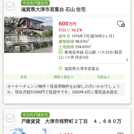
中古売戸建住宅
滋賀県大津市若葉台 石山 住宅
600
万円
利回り
10.2％
築年月
1976年7月(築50年2ヶ月)
2
建物面積
98.67m
2
土地面積
294.87m
東海道本線 石山駅 バス23分/観音
口バス停 停歩3分
滋賀県大津市若葉台
木造
間取り図あり
写真あり
オーナーチェンジ物件！投資用物件をお探しの方いかがでしょう
か。現在月額51000円で賃貸中です。2020年4月に電気温水器交換
済になります。
中古売戸建住宅
戸建賃貸 大津市桜野町２丁目 ４，６８０万