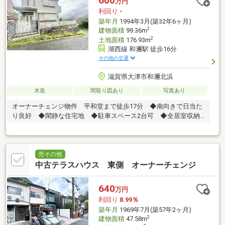
600
万円
利回り
-
築年月
1994年3月(築32年6ヶ月)
2
建物面積
99.36m
2
土地面積
176.93m
湖西線 和邇駅 徒歩16分
その他の交通
滋賀県大津市和邇北浜
木造
間取り図あり
写真あり
オーナーチェンジ物件 平和堂まで徒歩17分 ◆南向きで日当た
り良好 ◆閑静な住宅地 ◆駐車スペース2台可 ◆全居室収納
あり
売その他
中古テラスハウス 東側 オーナーチェンジ
640
万円
利回り
8.99％
築年月
1969年7月(築57年2ヶ月)
2
建物面積
47.58m