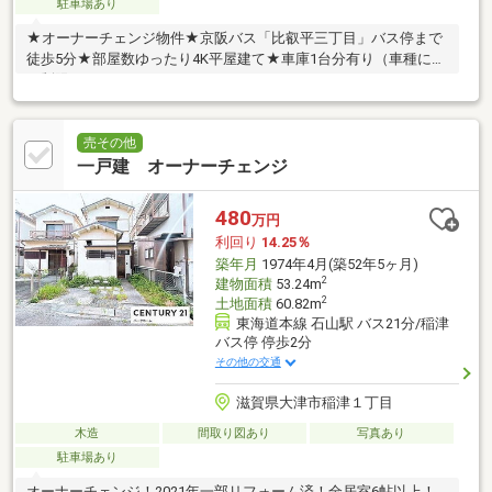
駐車場あり
★オーナーチェンジ物件★京阪バス「比叡平三丁目」バス停まで
徒歩5分★部屋数ゆったり4K平屋建て★車庫1台分有り（車種によ
る制限あり）
売その他
一戸建 オーナーチェンジ
480
万円
利回り
14.25％
築年月
1974年4月(築52年5ヶ月)
2
建物面積
53.24m
2
土地面積
60.82m
東海道本線 石山駅 バス21分/稲津
バス停 停歩2分
その他の交通
滋賀県大津市稲津１丁目
木造
間取り図あり
写真あり
駐車場あり
オーナーチェンジ！2021年一部リフォーム済！全居室6帖以上！