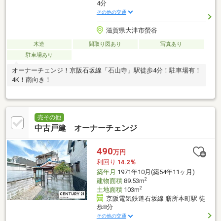
4分
その他の交通
滋賀県大津市螢谷
木造
間取り図あり
写真あり
駐車場あり
オーナーチェンジ！京阪石坂線「石山寺」駅徒歩4分！駐車場有！
4K！南向き！
売その他
中古戸建 オーナーチェンジ
490
万円
利回り
14.2％
築年月
1971年10月(築54年11ヶ月)
2
建物面積
89.53m
2
土地面積
103m
京阪電気鉄道石坂線 膳所本町駅 徒
歩8分
その他の交通