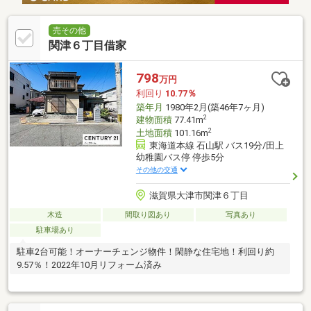
売その他
関津６丁目借家
798
万円
利回り
10.77％
築年月
1980年2月(築46年7ヶ月)
2
建物面積
77.41m
2
土地面積
101.16m
東海道本線 石山駅 バス19分/田上
幼稚園バス停 停歩5分
その他の交通
滋賀県大津市関津６丁目
木造
間取り図あり
写真あり
駐車場あり
駐車2台可能！オーナーチェンジ物件！閑静な住宅地！利回り約
9.57％！2022年10月リフォーム済み