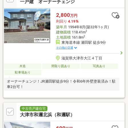
一戸建 オーナーチェンジ
2,800
万円
利回り
4.19％
築年月
1994年8月(築32年1ヶ月)
2
建物面積
118.41m
2
土地面積
161.8m
東海道本線 瀬田駅 徒歩9分
その他の交通
滋賀県大津市大江４丁目
木造
間取り図あり
写真あり
駐車場あり
オーナーチェンジ！JR瀬田駅徒歩9分！令和6年外壁塗装済み！駐
車2台可！
中古売戸建住宅
大津市和邇北浜（和邇駅）