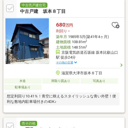
中古売戸建住宅
中古戸建 坂本８丁目
680
万円
利回り
-
築年月
1985年5月(築41年4ヶ月)
2
建物面積
108.81m
2
土地面積
148.51m
京阪電気鉄道石坂線 坂本比叡山口
駅 徒歩24分
その他の交通
滋賀県大津市坂本８丁目
木造
間取り図あり
写真あり
駐車場あり
想定利回り10.41％！青空に映えるスタイリッシュな青い外壁！便
利な敷地内駐車場付きの4DK♪
売その他