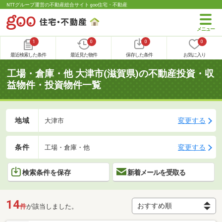
NTTグループ運営の不動産総合サイト goo住宅・不動産
1
0
0
0
最近検索した条件
最近見た物件
保存した条件
お気に入り
工場・倉庫・他 大津市(滋賀県)の不動産投資・収
益物件・投資物件一覧
地域
変更する
大津市
条件
変更する
工場・倉庫・他
検索条件を保存
新着メールを受取る
14
件
が該当しました。