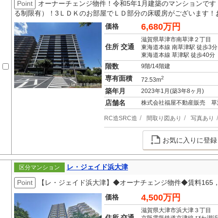
Point
オーナーチェンジ物件！令和5年1月建築のマンションで
る制限有）！3ＬＤＫのお部屋でＬＤ部分の床暖房がございます！
6,680万円
価格
滋賀県草津市南草津２丁目
住所 交通
東海道本線 南草津駅 徒歩3分
東海道本線 草津駅 徒歩40分
階数
9階/14階建
専有面積
2
72.53m
築年月
2023年1月(築3年8ヶ月)
店舗名
株式会社福屋不動産販売 草
RC造SRC造
間取り図あり
写真あり
お気に入りに登録
レ・ジェイド浜大津
区分マンション
Point
【レ・ジェイド浜大津】◆オーナチェンジ物件◆賃料165，
4,500万円
価格
滋賀県大津市浜大津３丁目
住所 交通