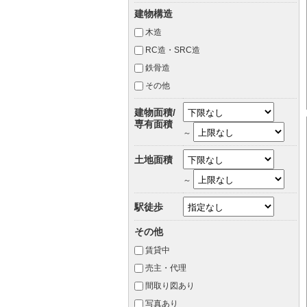
建物構造
木造
RC造・SRC造
鉄骨造
その他
建物面積/
専有面積
～
土地面積
～
駅徒歩
その他
賃貸中
売主・代理
間取り図あり
写真あり