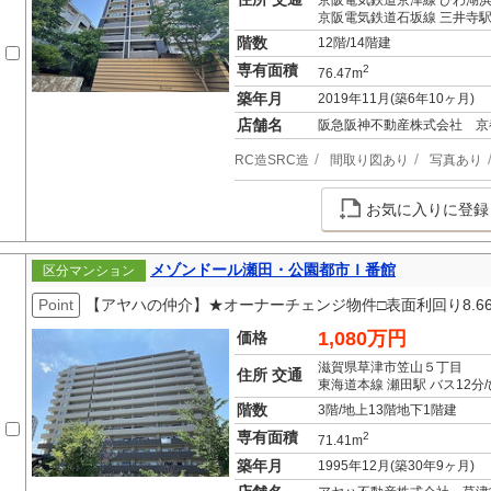
京阪電気鉄道京津線 びわ湖浜
京阪電気鉄道石坂線 三井寺駅
階数
12階/14階建
専有面積
2
76.47m
築年月
2019年11月(築6年10ヶ月)
店舗名
阪急阪神不動産株式会社 京
RC造SRC造
間取り図あり
写真あり
お気に入りに登録
メゾンドール瀬田・公園都市Ｉ番館
区分マンション
Point
【アヤハの仲介】★オーナーチェンジ物件□表面利回り8.66％
1,080万円
価格
滋賀県草津市笠山５丁目
住所 交通
東海道本線 瀬田駅 バス12分
階数
3階/地上13階地下1階建
専有面積
2
71.41m
築年月
1995年12月(築30年9ヶ月)