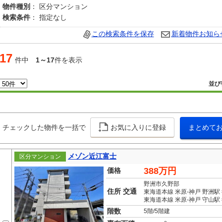
物件種別
： 区分マンション
検索条件
： 指定なし
この検索条件を保存
新着物件お知ら
17
件中
1～17
件を表示
並び
チェックした物件を一括で
お気に入りに登録
まとめて
メゾン近江富士
区分マンション
388万円
価格
野洲市久野部
住所 交通
東海道本線 米原-神戸 野洲駅 
東海道本線 米原-神戸 守山駅 
階数
5階/5階建