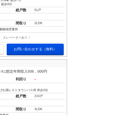
大津駅 徒歩7分
 徒歩4分
総戸数
51戸
間取り
2LDK
都御池営業所
エレベーターあり
お問い合わせする（無料）
□想定年間収入936，000円
-
利回り
/びわ湖レストタウンバス停 停歩3分
総戸数
210戸
間取り
3LDK