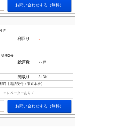
お問い合わせする（無料）
向き
-
利回り
 徒歩2分
総戸数
72戸
間取り
3LDK
都店【電話受付：東京本社】
エレベーターあり
お問い合わせする（無料）