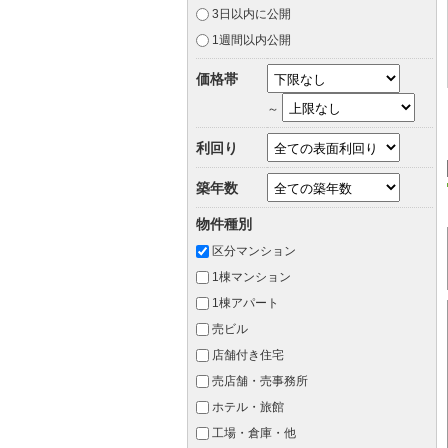
3日以内に公開
1週間以内公開
価格帯
～
利回り
築年数
物件種別
区分マンション
1棟マンション
1棟アパート
売ビル
店舗付き住宅
売店舗・売事務所
ホテル・旅館
工場・倉庫・他