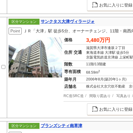
お気に入りに登録
サンクタス大津ヴィラージォ
区分マンション
Point
ＪＲ「大津」駅 徒歩5分、オーナーチェンジ、11階・南西
3,480万円
価格
滋賀県大津市逢坂２丁目
住所 交通
東海道本線 大津駅 徒歩5分
京阪電気鉄道京津線 上栄町駅
階数
11階/13階建
専有面積
2
68.59m
築年月
2006年8月(築20年1ヶ月)
店舗名
株式会社大京穴吹不動産 京
RC造SRC造
間取り図あり
写真あり
お気に入りに登録
ブランズシティ南草津
区分マンション