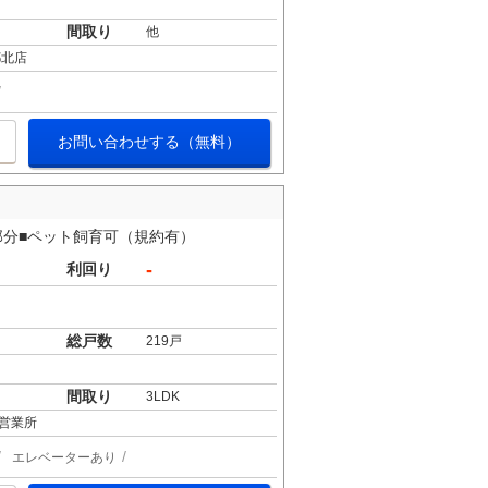
間取り
他
都北店
お問い合わせする（無料）
階部分■ペット飼育可（規約有）
-
利回り
総戸数
219戸
間取り
3LDK
営業所
エレベーターあり