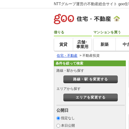
NTTグループ運営の不動産総合サイト goo
借りる
マンションを買う
店舗･
賃貸
新築
中
事業用
住宅・不動産
>
不動産投資
条件を絞って検索
路線・駅から探す
路線・駅 を変更する
エリアから探す
エリアを変更する
公開日
指定なし
本日公開