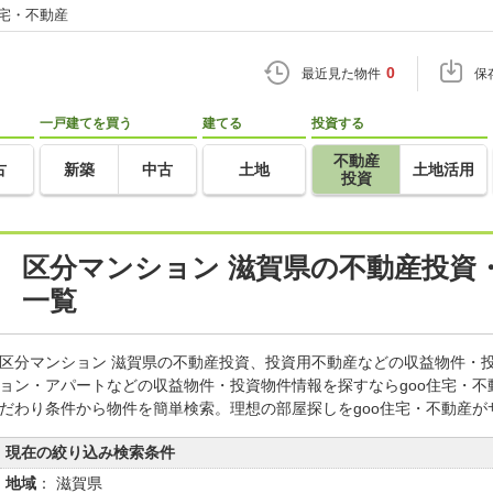
住宅・不動産
0
最近見た物件
保
一戸建てを買う
建てる
投資する
不動産
古
新築
中古
土地
土地活用
投資
区分マンション 滋賀県の不動産投資
一覧
区分マンション 滋賀県の不動産投資、投資用不動産などの収益物件・
ョン・アパートなどの収益物件・投資物件情報を探すならgoo住宅・
だわり条件から物件を簡単検索。理想の部屋探しをgoo住宅・不動産が
現在の絞り込み検索条件
地域
： 滋賀県