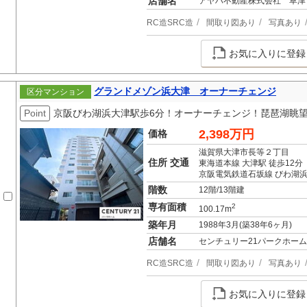
店舗名
アヤハ不動産株式会社 草津
RC造SRC造
間取り図あり
写真あり
お気に入りに登録
グランドメゾン浜大津 オーナーチェンジ
区分マンション
Point
京阪びわ湖浜大津駅歩6分！オーナーチェンジ！琵琶湖眺望
2,398万円
価格
滋賀県大津市長等２丁目
住所 交通
東海道本線 大津駅 徒歩12分
京阪電気鉄道石坂線 びわ湖浜
階数
12階/13階建
専有面積
2
100.17m
築年月
1988年3月(築38年6ヶ月)
店舗名
センチュリー21パークホーム
RC造SRC造
間取り図あり
写真あり
お気に入りに登録