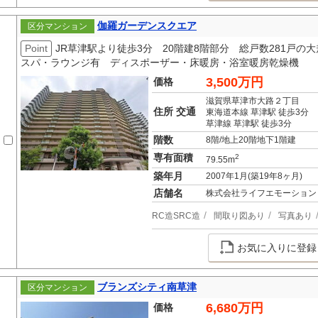
伽羅ガーデンスクエア
区分マンション
Point
JR草津駅より徒歩3分 20階建8階部分 総戸数281戸
スパ・ラウンジ有 ディスポーザー・床暖房・浴室暖房乾燥機
3,500万円
価格
滋賀県草津市大路２丁目
住所 交通
東海道本線 草津駅 徒歩3分
草津線 草津駅 徒歩3分
階数
8階/地上20階地下1階建
専有面積
2
79.55m
築年月
2007年1月(築19年8ヶ月)
店舗名
株式会社ライフエモーション
RC造SRC造
間取り図あり
写真あり
お気に入りに登録
ブランズシティ南草津
区分マンション
6,680万円
価格