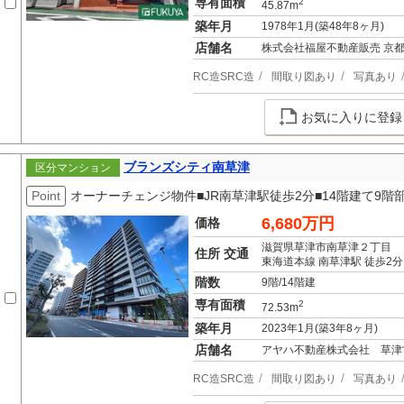
専有面積
2
45.87m
築年月
1978年1月(築48年8ヶ月)
店舗名
株式会社福屋不動産販売 京
RC造SRC造
間取り図あり
写真あり
お気に入りに登録
ブランズシティ南草津
区分マンション
Point
オーナーチェンジ物件■JR南草津駅徒歩2分■14階建て9
6,680万円
価格
滋賀県草津市南草津２丁目
住所 交通
東海道本線 南草津駅 徒歩2分
階数
9階/14階建
専有面積
2
72.53m
築年月
2023年1月(築3年8ヶ月)
店舗名
アヤハ不動産株式会社 草津
RC造SRC造
間取り図あり
写真あり