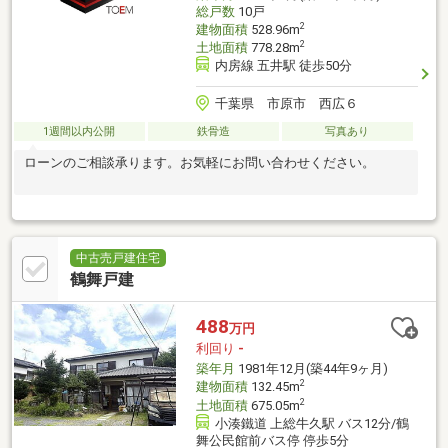
総戸数
10戸
2
建物面積
528.96m
2
土地面積
778.28m
内房線 五井駅 徒歩50分
千葉県 市原市 西広６
1週間以内公開
鉄骨造
写真あり
ローンのご相談承ります。お気軽にお問い合わせください。
中古売戸建住宅
鶴舞戸建
488
万円
利回り
-
築年月
1981年12月(築44年9ヶ月)
2
建物面積
132.45m
2
土地面積
675.05m
小湊鐵道 上総牛久駅 バス12分/鶴
舞公民館前バス停 停歩5分