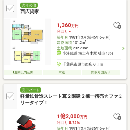
売その他
西広貸家
1,360
万円
利回り
-
築年月
1981年3月(築45年6ヶ月)
2
建物面積
101.2m
2
土地面積
232.23m
小湊鐵道 海士有木駅 徒歩13分
千葉県市原市西広６丁目
1週間以内公開
木造
間取り図あり
売アパート
軽量鉄骨造スレート葺２階建２棟一括売☆ファミ
リータイプ！
1億2,000
万円
利回り
5.72％
築年月
1991年3月(築35年6ヶ月)