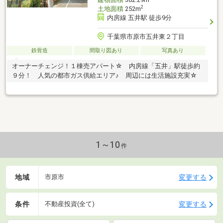
2
土地面積
252m
内房線 五井駅 徒歩9分
千葉県市原市五井東２丁目
鉄骨造
間取り図あり
写真あり
オーナーチェンジ！１棟売アパート☆ 内房線「五井」駅徒歩約
９分！ 人気の都市ガス供給エリア♪ 周辺には生活施設充実☆
1～10
件
地域
変更する
市原市
条件
変更する
不動産投資(全て)