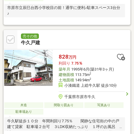
市原市立辰巳台西小学校目の前！通学に便利♪駐車スペース3台分
♪
売その他
牛久戸建
828
万円
利回り
7.75％
築年月
1995年6月(築31年3ヶ月)
2
建物面積
113.75m
2
土地面積
149.94m
小湊鐵道 上総牛久駅 徒歩10分
千葉県市原市牛久
木造
間取り図あり
写真あり
駐車場あり
牛久駅徒歩１０分 年間利回り7.75％ 閑静な住宅街の中の戸
建て貸家 駐車場２台可 ３LDK収納たっぷり １坪のお風呂
近くにドラッグストア、スーパー、コンビニ等あり生活便利