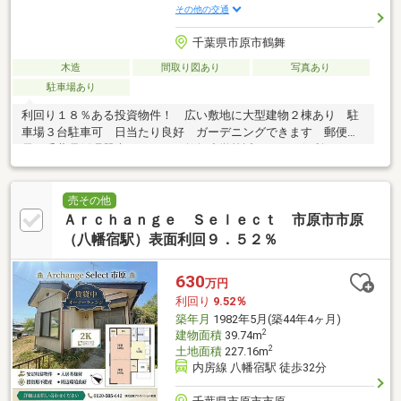
その他の交通
千葉県市原市鶴舞
木造
間取り図あり
写真あり
駐車場あり
利回り１８％ある投資物件！ 広い敷地に大型建物２棟あり 駐
車場３台駐車可 日当たり良好 ガーデニングできます 郵便
局、千葉県循環器病センター、鶴舞小学校近くにあり便利
売その他
Ａｒｃｈａｎｇｅ Ｓｅｌｅｃｔ 市原市市原
（八幡宿駅）表面利回９．５２％
630
万円
利回り
9.52％
築年月
1982年5月(築44年4ヶ月)
2
建物面積
39.74m
2
土地面積
227.16m
内房線 八幡宿駅 徒歩32分