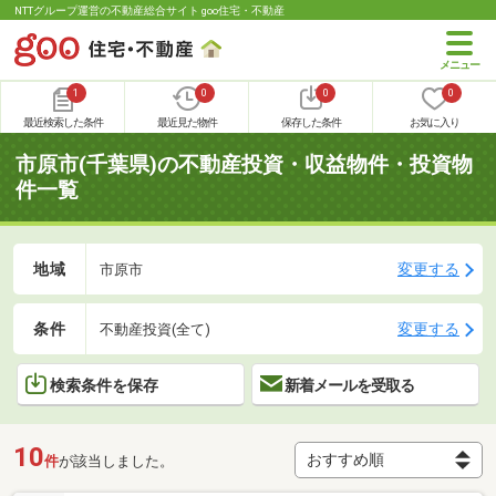
NTTグループ運営の不動産総合サイト goo住宅・不動産
1
0
0
0
最近検索した条件
最近見た物件
保存した条件
お気に入り
市原市(千葉県)の不動産投資・収益物件・投資物
件一覧
地域
変更する
市原市
条件
変更する
不動産投資(全て)
検索条件を保存
新着メールを受取る
10
件
が該当しました。