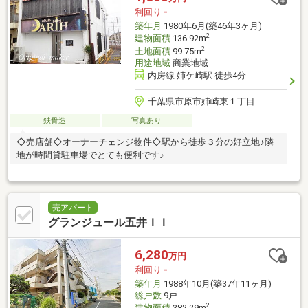
利回り
-
築年月
1980年6月(築46年3ヶ月)
2
建物面積
136.92m
2
土地面積
99.75m
用途地域
商業地域
内房線 姉ケ崎駅 徒歩4分
千葉県市原市姉崎東１丁目
鉄骨造
写真あり
◇売店舗◇オーナーチェンジ物件◇駅から徒歩３分の好立地♪隣
地が時間貸駐車場でとても便利です♪
売アパート
グランジュール五井ＩＩ
6,280
万円
利回り
-
築年月
1988年10月(築37年11ヶ月)
総戸数
9戸
2
建物面積
382.29m