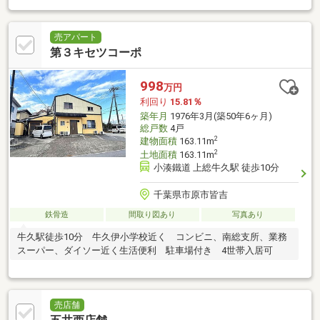
売アパート
第３キセツコーポ
998
万円
利回り
15.81％
築年月
1976年3月(築50年6ヶ月)
総戸数
4戸
2
建物面積
163.11m
2
土地面積
163.11m
小湊鐵道 上総牛久駅 徒歩10分
千葉県市原市皆吉
鉄骨造
間取り図あり
写真あり
牛久駅徒歩10分 牛久伊小学校近く コンビニ、南総支所、業務
スーパー、ダイソー近く生活便利 駐車場付き 4世帯入居可
売店舗