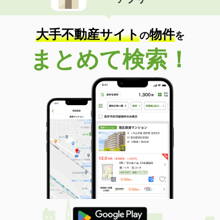
大手不動産サイト
物件
の
を
まとめて検索！