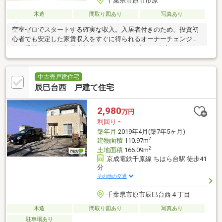
千葉県市原市市原
木造
間取り図あり
写真あり
空室ゼロでスタートする確実な収入。入居者付きのため、投資初
心者でも安定した家賃収入をすぐに得られるオーナーチェンジ物
件！手間のかかる入居者募集は不要です♪安定した資産形成を始め
たい方に是非おすすめです
中古売戸建住宅
辰巳台西 戸建て住宅
2,980
万円
利回り
-
築年月
2019年4月(築7年5ヶ月)
2
建物面積
110.97m
2
土地面積
166.09m
京成電鉄千原線 ちはら台駅 徒歩41
分
その他の交通
千葉県市原市辰巳台西４丁目
木造
間取り図あり
写真あり
駐車場あり