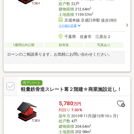
総戸数
22戸
2
建物面積
212.64m
2
土地面積
1159.57m
京成本線 京成臼井駅 徒歩28分
その他の交通
千葉県 佐倉市 江原台２
1週間以内公開
鉄骨造
写真あり
ローンのご相談承ります。お気軽にお問い合わせください。
売アパート
軽量鉄骨造スレート葺２階建☆商業施設近し！
5,780
万円
利回り
7.03％
築年月
2013年11月(築12年10ヶ月)
総戸数
4戸
2
建物面積
204.64m
2
土地面積
202.98m