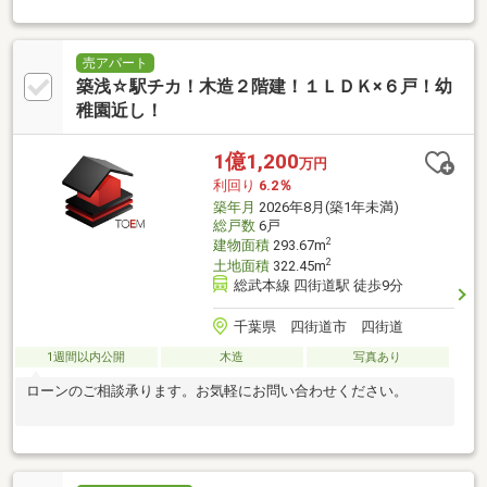
売アパート
築浅☆駅チカ！木造２階建！１ＬＤＫ×６戸！幼
稚園近し！
1億1,200
万円
利回り
6.2％
築年月
2026年8月(築1年未満)
総戸数
6戸
2
建物面積
293.67m
2
土地面積
322.45m
総武本線 四街道駅 徒歩9分
千葉県 四街道市 四街道
1週間以内公開
木造
写真あり
ローンのご相談承ります。お気軽にお問い合わせください。