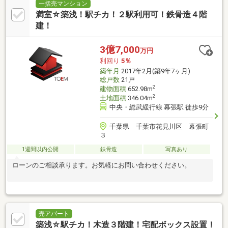
一括売マンション
満室☆築浅！駅チカ！２駅利用可！鉄骨造４階
建！
3億7,000
万円
利回り
5％
築年月
2017年2月(築9年7ヶ月)
総戸数
21戸
2
建物面積
652.98m
2
土地面積
346.04m
中央・総武緩行線 幕張駅 徒歩9分
千葉県 千葉市花見川区 幕張町
３
1週間以内公開
鉄骨造
写真あり
ローンのご相談承ります。お気軽にお問い合わせください。
売アパート
築浅☆駅チカ！木造３階建！宅配ボックス設置！