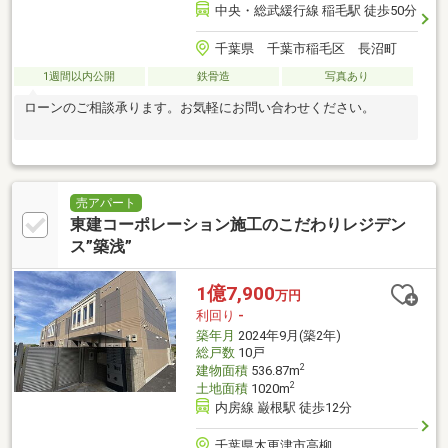
中央・総武緩行線 稲毛駅 徒歩50分
千葉県 千葉市稲毛区 長沼町
1週間以内公開
鉄骨造
写真あり
ローンのご相談承ります。お気軽にお問い合わせください。
売アパート
東建コーポレーション施工のこだわりレジデン
ス”築浅”
1億7,900
万円
利回り
-
築年月
2024年9月(築2年)
総戸数
10戸
2
建物面積
536.87m
2
土地面積
1020m
内房線 巌根駅 徒歩12分
千葉県木更津市高柳