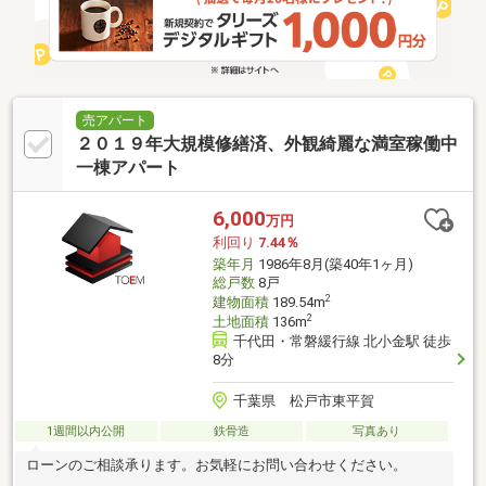
売アパート
２０１９年大規模修繕済、外観綺麗な満室稼働中
一棟アパート
6,000
万円
利回り
7.44％
築年月
1986年8月(築40年1ヶ月)
総戸数
8戸
2
建物面積
189.54m
2
土地面積
136m
千代田・常磐緩行線 北小金駅 徒歩
8分
千葉県 松戸市東平賀
1週間以内公開
鉄骨造
写真あり
ローンのご相談承ります。お気軽にお問い合わせください。