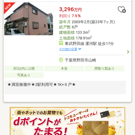
3,296
万円
利回り
7.5％
築年月
2003年2月(築23年7ヶ月)
総戸数
6戸
2
建物面積
133.3m
2
土地面積
178.91m
東武野田線 運河駅 徒歩17分
その他の交通
千葉県野田市山崎
3日以内に公開
木造
間取り図あり
写真あり
★満室稼働中★2駅利用可★1K×６戸★