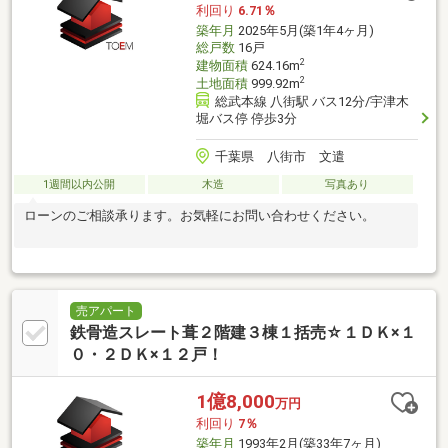
利回り
6.71％
築年月
2025年5月(築1年4ヶ月)
総戸数
16戸
2
建物面積
624.16m
2
土地面積
999.92m
総武本線 八街駅 バス12分/宇津木
堀バス停 停歩3分
千葉県 八街市 文遣
1週間以内公開
木造
写真あり
ローンのご相談承ります。お気軽にお問い合わせください。
売アパート
鉄骨造スレート葺２階建３棟１括売☆１ＤＫ×１
０・２ＤＫ×１２戸！
1億8,000
万円
利回り
7％
築年月
1993年2月(築33年7ヶ月)