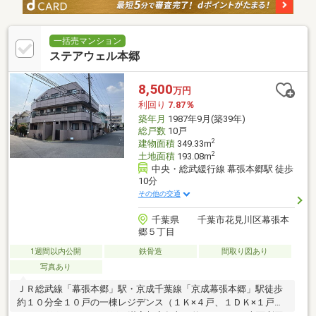
一括売マンション
ステアウェル本郷
8,500
万円
利回り
7.87％
築年月
1987年9月(築39年)
総戸数
10戸
2
建物面積
349.33m
2
土地面積
193.08m
中央・総武緩行線 幕張本郷駅 徒歩
10分
その他の交通
千葉県 千葉市花見川区幕張本
郷５丁目
1週間以内公開
鉄骨造
間取り図あり
写真あり
ＪＲ総武線「幕張本郷」駅・京成千葉線「京成幕張本郷」駅徒歩
約１０分全１０戸の一棟レジデンス（１Ｋ×４戸、１ＤＫ×１戸、
２Ｋ×３戸、２ＤＫ×２戸）満室想定年収 約６６９万円表面利回