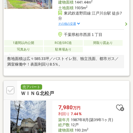
2
建物面積
1441.44m
2
土地面積
1935m
東武鉄道野田線 江戸川台駅 徒歩7
分
その他の交通
千葉県柏市西原１丁目
1週間以内公開
RC造SRC造
間取り図あり
写真あり
駐車場あり
敷地面積は広々585.33坪／バストイレ別、独立洗面、都市ガス／
満室稼働中！表面利回り8.5％。
売アパート
ＷＩＮＧ北松戸
7,980
万円
利回り
7.44％
築年月
1987年8月(築39年1ヶ月)
総戸数
12戸
2
建物面積
193.2m