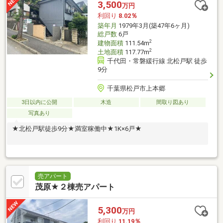
3,500
万円
利回り
8.02％
築年月
1979年3月(築47年6ヶ月)
総戸数
6戸
2
建物面積
111.54m
2
土地面積
117.77m
千代田・常磐緩行線 北松戸駅 徒歩
9分
千葉県松戸市上本郷
3日以内に公開
木造
間取り図あり
写真あり
★北松戸駅徒歩9分★満室稼働中★1K×6戸★
売アパート
茂原★２棟売アパート
5,300
万円
利回り
11.19％