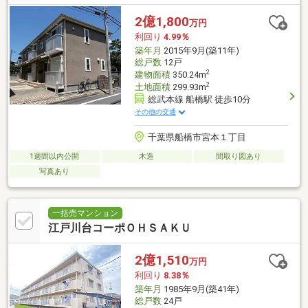
2億1,800
万円
利回り
4.99％
築年月
2015年9月(築11年)
総戸数
12戸
2
建物面積
350.24m
2
土地面積
299.93m
総武本線 船橋駅 徒歩10分
その他の交通
千葉県船橋市宮本１丁目
1週間以内公開
木造
間取り図あり
写真あり
一括売マンション
江戸川台コーポＯＨＳＡＫＵ
2億1,510
万円
利回り
8.38％
築年月
1985年9月(築41年)
総戸数
24戸