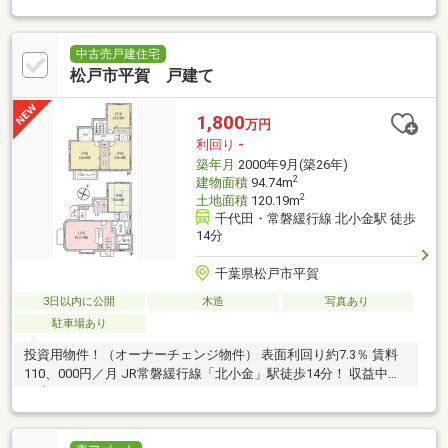
中古売戸建住宅
松戸市平賀 戸建て
1,800
万円
利回り
-
築年月
2000年9月(築26年)
2
建物面積
94.74m
2
土地面積
120.19m
千代田・常磐緩行線 北小金駅 徒歩
14分
千葉県松戸市平賀
3日以内に公開
木造
写真あり
駐車場あり
投資用物件！（オーナーチェンジ物件） 表面利回り約7.3％ 賃料
110、000円／月 JR常磐緩行線「北小金」駅徒歩14分！ 収益中古
戸建！