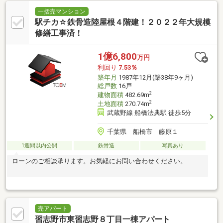
一括売マンション
駅チカ☆鉄骨造陸屋根４階建！２０２２年大規模
修繕工事済！
1億6,800
万円
利回り
7.53％
築年月
1987年12月(築38年9ヶ月)
総戸数
16戸
2
建物面積
482.69m
2
土地面積
270.74m
武蔵野線 船橋法典駅 徒歩5分
千葉県 船橋市 藤原１
1週間以内公開
鉄骨造
写真あり
ローンのご相談承ります。お気軽にお問い合わせください。
売アパート
習志野市東習志野８丁目一棟アパート