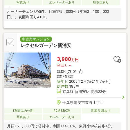
写真あり
エレベーターあり
駐車場あり
オーナーチェンジ物件。月額175，000円（年額2，100，000
円）。表面利回り4.0％。
中古売マンション
レクセルガーデン新浦安
3,980
万円
利回り
-
2
3LDK (73.01m
)
3階/4階建
築年月
2005年2月(築21年7ヶ月)
総戸数
185戸
京葉線 新浦安駅 徒歩22分
千葉県浦安市東野１丁目
1週間以内公開
RC造SRC造
間取り図あり
写真あり
エレベーターあり
月額153，000円で賃貸中。利回り4.61％。東野小学校徒歩4分。