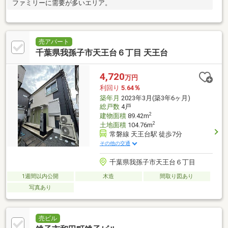
ファミリーに需要が多いエリア。
売アパート
千葉県我孫子市天王台６丁目 天王台
4,720
万円
利回り
5.64％
築年月
2023年3月(築3年6ヶ月)
総戸数
4戸
2
建物面積
89.42m
2
土地面積
104.76m
常磐線 天王台駅 徒歩7分
その他の交通
千葉県我孫子市天王台６丁目
1週間以内公開
木造
間取り図あり
写真あり
売ビル