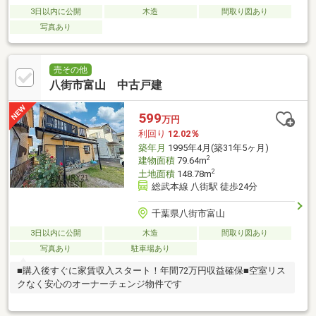
3日以内に公開
木造
間取り図あり
写真あり
売その他
八街市富山 中古戸建
599
万円
利回り
12.02％
築年月
1995年4月(築31年5ヶ月)
2
建物面積
79.64m
2
土地面積
148.78m
総武本線 八街駅 徒歩24分
千葉県八街市富山
3日以内に公開
木造
間取り図あり
写真あり
駐車場あり
■購入後すぐに家賃収入スタート！年間72万円収益確保■空室リス
クなく安心のオーナーチェンジ物件です