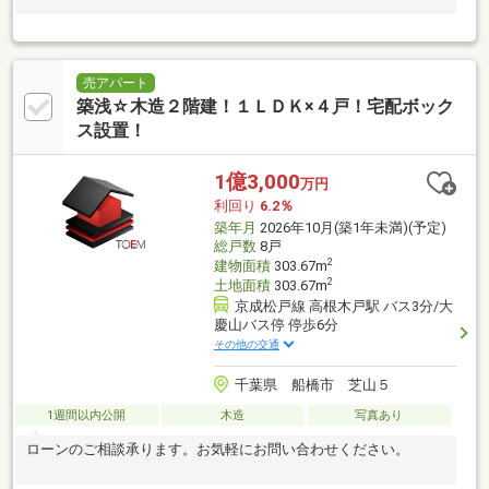
売アパート
築浅☆木造２階建！１ＬＤＫ×４戸！宅配ボック
ス設置！
1億3,000
万円
利回り
6.2％
築年月
2026年10月(築1年未満)(予定)
総戸数
8戸
2
建物面積
303.67m
2
土地面積
303.67m
京成松戸線 高根木戸駅 バス3分/大
慶山バス停 停歩6分
その他の交通
千葉県 船橋市 芝山５
1週間以内公開
木造
写真あり
ローンのご相談承ります。お気軽にお問い合わせください。