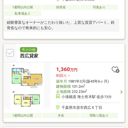
1週間以内公開
鉄骨造
写真あり
駐車場あり
経験豊富なオーナーがこだわり抜いた、上質な賃貸アパート。鉄
骨造なので将来的にも安心。
売その他
西広貸家
1,360
万円
利回り
-
築年月
1981年3月(築45年6ヶ月)
2
建物面積
101.2m
2
土地面積
232.23m
小湊鐵道 海士有木駅 徒歩13分
千葉県市原市西広６丁目
1週間以内公開
木造
間取り図あり