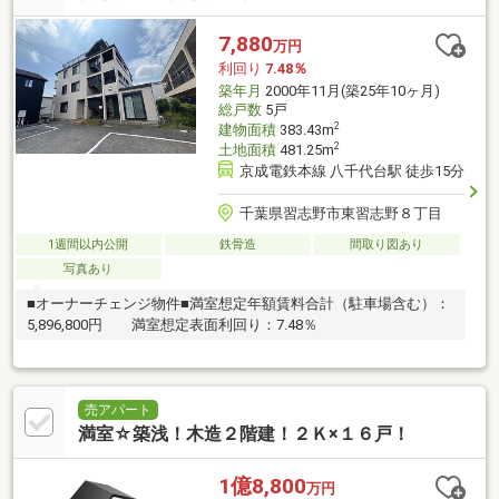
7,880
万円
利回り
7.48％
築年月
2000年11月(築25年10ヶ月)
総戸数
5戸
2
建物面積
383.43m
2
土地面積
481.25m
京成電鉄本線 八千代台駅 徒歩15分
千葉県習志野市東習志野８丁目
1週間以内公開
鉄骨造
間取り図あり
写真あり
■オーナーチェンジ物件■満室想定年額賃料合計（駐車場含む）：
5,896,800円 満室想定表面利回り：7.48％
売アパート
満室☆築浅！木造２階建！２Ｋ×１６戸！
1億8,800
万円