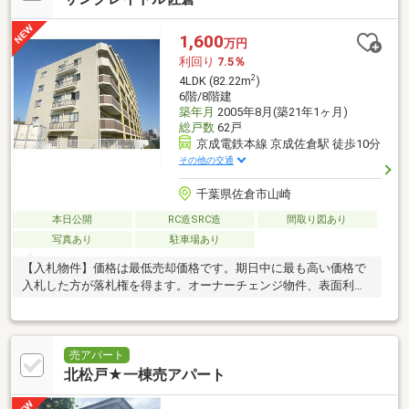
1,600
万円
利回り
7.5％
2
4LDK (82.22m
)
6階/8階建
築年月
2005年8月(築21年1ヶ月)
総戸数
62戸
京成電鉄本線 京成佐倉駅 徒歩10分
その他の交通
千葉県佐倉市山崎
本日公開
RC造SRC造
間取り図あり
写真あり
駐車場あり
【入札物件】価格は最低売却価格です。期日中に最も高い価格で
入札した方が落札権を得ます。オーナーチェンジ物件、表面利回
り7％
売アパート
北松戸★一棟売アパート