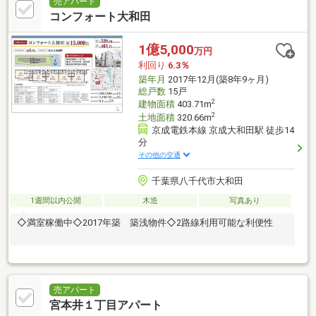
売アパート
コンフォート大和田
1億5,000
万円
利回り
6.3％
築年月
2017年12月(築8年9ヶ月)
総戸数
15戸
2
建物面積
403.71m
2
土地面積
320.66m
京成電鉄本線 京成大和田駅 徒歩14
分
その他の交通
千葉県八千代市大和田
1週間以内公開
木造
写真あり
◇満室稼働中◇2017年築 築浅物件◇2路線利用可能な利便性
売アパート
宮本井１丁目アパート