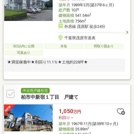
築年月
1989年3月(築37年6ヶ月)
総戸数
10戸
2
建物面積
541.54m
2
土地面積
756m
外房線 茂原駅 徒歩24分
千葉県茂原市道表
3日以内に公開
木造
間取り図あり
写真あり
★満室稼働中★利回り11.1％★土地約228坪★
中古売戸建住宅
柏市中新宿１丁目 戸建て
1,050
万円
利回り
-
築年月
1967年11月(築58年10ヶ月)
2
建物面積
55.89m
2