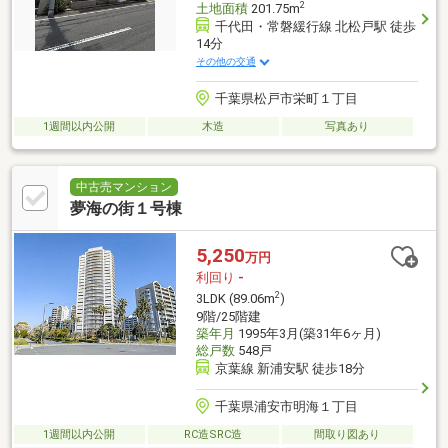
2
土地面積
201.75m
千代田・常磐緩行線 北松戸駅 徒歩
14分
その他の交通
千葉県松戸市栄町１丁目
1週間以内公開
木造
写真あり
中古売マンション
夢海の街１号棟
5,250
万円
利回り
-
2
3LDK (89.06m
)
9階/25階建
築年月
1995年3月(築31年6ヶ月)
総戸数
548戸
京葉線 新浦安駅 徒歩18分
千葉県浦安市明海１丁目
1週間以内公開
RC造SRC造
間取り図あり