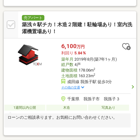
り ７．８７％北東・南東角地
売アパート
築浅☆駅チカ！木造２階建！駐輪場あり！室内洗
濯機置場あり！
6,100
万円
利回り
5.84％
築年月
2019年8月(築7年1ヶ月)
総戸数
4戸
2
建物面積
178.06m
2
土地面積
163.23m
成田線 我孫子駅 徒歩3分
その他の交通
千葉県 我孫子市 我孫子３
1週間以内公開
木造
写真あり
ローンのご相談承ります。お気軽にお問い合わせください。