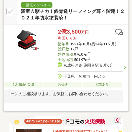
一括売マンション
満室☆駅チカ！鉄骨造リーフィング葺４階建！２
０２１年防水塗装済！
2億3,500
万円
利回り
6％
築年月
1991年10月(築34年11ヶ月)
総戸数
17戸
2
建物面積
976.07m
2
土地面積
501.97m
京成松戸線 薬園台駅 徒歩6分
千葉県 船橋市 円台５
1週間以内公開
鉄骨造
写真あり
ローンのご相談承ります。お気軽にお問い合わせください。