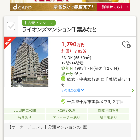
中古売マンション
ライオンズマンション千葉みなと
1,790
万円
利回り
7.03％
2
2SLDK (55.68m
)
12階/14階建
築年月
1995年7月(築31年2ヶ月)
総戸数
63戸
総武・中央緩行線 西千葉駅 徒歩11
分
その他の交通
千葉県千葉市美浜区幸町２丁目
3日以内に公開
RC造SRC造
間取り図あり
写真あり
エレベーターあり
駐車場あり
【オーナーチェンジ】分譲マンションの1室