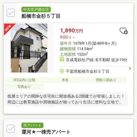
中古売戸建住宅
船橋市金杉５丁目
1,890
万円
利回り
-
築年月
1978年1月(築48年8ヶ月)
2
建物面積
114.54m
2
土地面積
152m
京成電鉄松戸線 滝不動駅 徒歩19分
千葉県船橋市金杉５丁目
3日以内に公開
木造
間取り図あり
写真あり
低層エリアの閑静な住宅街に開放感ある2階建てが登場しました！
周辺には教育施設や買物施設が揃っており生活に便利な立地で
す！ 詳細はお気軽にお問合せください！
売アパート
運河★一棟売アパート