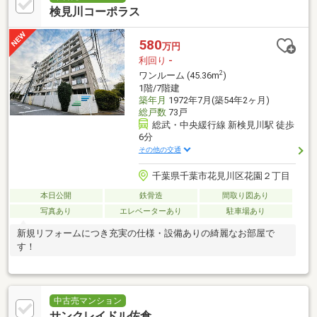
検見川コーポラス
580
万円
利回り
-
2
ワンルーム (45.36m
)
1階/7階建
築年月
1972年7月(築54年2ヶ月)
総戸数
73戸
総武・中央緩行線 新検見川駅 徒歩
6分
その他の交通
千葉県千葉市花見川区花園２丁目
本日公開
鉄骨造
間取り図あり
写真あり
エレベーターあり
駐車場あり
新規リフォームにつき充実の仕様・設備ありの綺麗なお部屋で
す！
中古売マンション
サンクレイドル佐倉