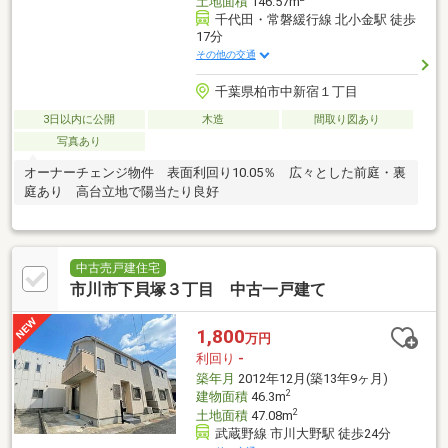
土地面積
146.57m
千代田・常磐緩行線 北小金駅 徒歩
17分
その他の交通
千葉県柏市中新宿１丁目
3日以内に公開
木造
間取り図あり
写真あり
オーナーチェンジ物件 表面利回り10.05％ 広々とした前庭・裏
庭あり 高台立地で陽当たり良好
中古売戸建住宅
市川市下貝塚３丁目 中古一戸建て
1,800
万円
利回り
-
築年月
2012年12月(築13年9ヶ月)
2
建物面積
46.3m
2
土地面積
47.08m
武蔵野線 市川大野駅 徒歩24分