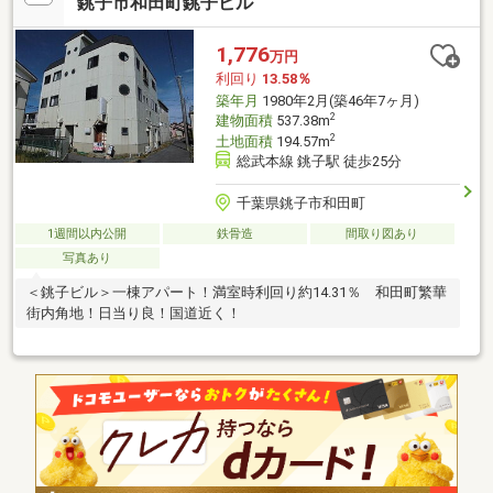
銚子市和田町銚子ビル
1,776
万円
利回り
13.58％
築年月
1980年2月(築46年7ヶ月)
2
建物面積
537.38m
2
土地面積
194.57m
総武本線 銚子駅 徒歩25分
千葉県銚子市和田町
1週間以内公開
鉄骨造
間取り図あり
写真あり
＜銚子ビル＞一棟アパート！満室時利回り約14.31％ 和田町繁華
街内角地！日当り良！国道近く！