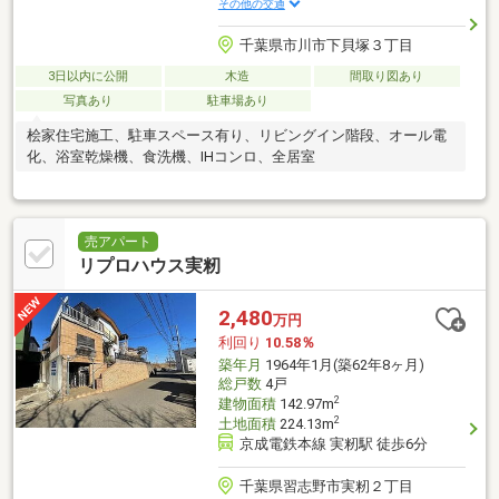
その他の交通
千葉県市川市下貝塚３丁目
3日以内に公開
木造
間取り図あり
写真あり
駐車場あり
桧家住宅施工、駐車スペース有り、リビングイン階段、オール電
化、浴室乾燥機、食洗機、IHコンロ、全居室
売アパート
リプロハウス実籾
2,480
万円
利回り
10.58％
築年月
1964年1月(築62年8ヶ月)
総戸数
4戸
2
建物面積
142.97m
2
土地面積
224.13m
京成電鉄本線 実籾駅 徒歩6分
千葉県習志野市実籾２丁目