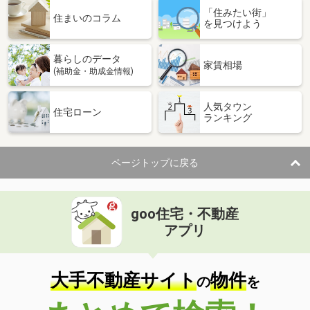
「住みたい街」
住まいのコラム
を見つけよう
暮らしのデータ
家賃相場
(補助金・助成金情報)
人気タウン
住宅ローン
ランキング
ページトップに戻る
goo住宅・不動産
アプリ
大手不動産サイト
物件
の
を