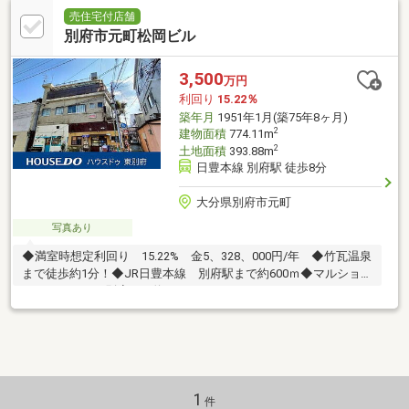
売住宅付店舗
別府市元町松岡ビル
3,500
万円
利回り
15.22％
築年月
1951年1月(築75年8ヶ月)
2
建物面積
774.11m
2
土地面積
393.88m
日豊本線 別府駅 徒歩8分
大分県別府市元町
写真あり
◆満室時想定利回り 15.22% 金5、328、000円/年 ◆竹瓦温泉
まで徒歩約1分！◆JR日豊本線 別府駅まで約600ｍ◆マルショ
ク、ゆめタウン別府まで約200ｍ
1
件