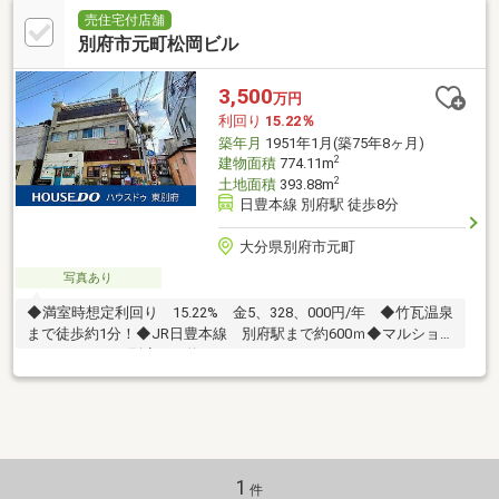
売住宅付店舗
別府市元町松岡ビル
3,500
万円
利回り
15.22％
築年月
1951年1月(築75年8ヶ月)
2
建物面積
774.11m
2
土地面積
393.88m
日豊本線 別府駅 徒歩8分
大分県別府市元町
写真あり
◆満室時想定利回り 15.22% 金5、328、000円/年 ◆竹瓦温泉
まで徒歩約1分！◆JR日豊本線 別府駅まで約600ｍ◆マルショ
ク、ゆめタウン別府まで約200ｍ
1
件