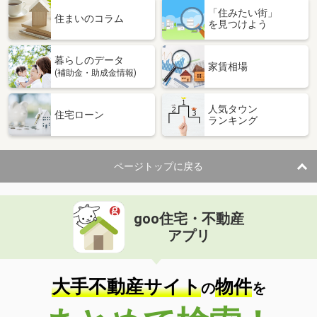
「住みたい街」
住まいのコラム
を見つけよう
暮らしのデータ
家賃相場
(補助金・助成金情報)
人気タウン
住宅ローン
ランキング
ページトップに戻る
goo住宅・不動産
アプリ
大手不動産サイト
物件
の
を