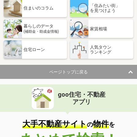
「住みたい街」
住まいのコラム
を見つけよう
暮らしのデータ
家賃相場
(補助金・助成金情報)
人気タウン
住宅ローン
ランキング
ページトップに戻る
goo住宅・不動産
アプリ
大手不動産サイト
物件
の
を