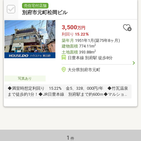
売住宅付店舗
別府市元町松岡ビル
3,500
万円
利回り
15.22％
築年月
1951年1月(築75年8ヶ月)
2
建物面積
774.11m
2
土地面積
393.88m
日豊本線 別府駅 徒歩8分
大分県別府市元町
写真あり
◆満室時想定利回り 15.22% 金5、328、000円/年 ◆竹瓦温泉
まで徒歩約1分！◆JR日豊本線 別府駅まで約600ｍ◆マルショ
ク、ゆめタウン別府まで約200ｍ
1
件