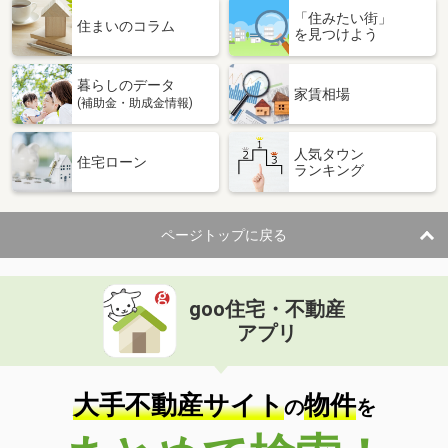
「住みたい街」
住まいのコラム
を見つけよう
暮らしのデータ
家賃相場
(補助金・助成金情報)
人気タウン
住宅ローン
ランキング
ページトップに戻る
goo住宅・不動産
アプリ
大手不動産サイト
物件
の
を