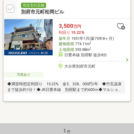
売住宅付店舗
別府市元町松岡ビル
3,500
万円
利回り
15.22％
築年月
1951年1月(築75年8ヶ月)
2
建物面積
774.11m
2
土地面積
393.88m
日豊本線 別府駅 徒歩8分
大分県別府市元町
写真あり
◆満室時想定利回り 15.22% 金5、328、000円/年 ◆竹瓦温泉
まで徒歩約1分！◆JR日豊本線 別府駅まで約600ｍ◆マルショ
ク、ゆめタウン別府まで約200ｍ
1
件