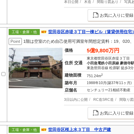
本日公開
木造
間取り図あり
写真
お気に入りに登録
世田谷区赤堤３丁目一棟ビル（賃貸併用住宅
工場・倉庫・他
Point
1階は空室のため自己使用可満室年間想定賃料：19、020、0
5億9,800万円
価格
東京都世田谷区赤堤３丁目
住所 交通
小田急電鉄小田原線 豪徳寺駅
東急世田谷線 松原駅 徒歩3分
建物面積
2
751.24m
築年月
1988年10月(築37年11ヶ月)
店舗名
センチュリー21相続不動産
3日以内に公開
RC造SRC造
間取り図
お気に入りに登録
世田谷区桜上水３丁目 中古戸建
工場・倉庫・他