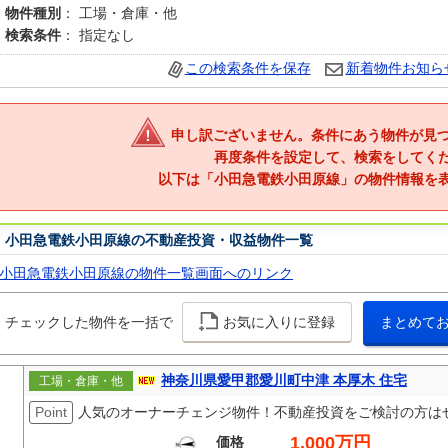
物件種別
： 工場・倉庫・他
検索条件
： 指定なし
この検索条件を保存
新着物件お知ら
申し訳ございません。条件にあう物件が見
再度条件を設定して、検索をしてく
以下は「小田急電鉄小田原線」の物件情報を
小田急電鉄小田原線の不動産投資・収益物件一覧
小田急電鉄小田原線の物件一覧画面へのリンク
チェックした物件を一括で
お気に入りに登録
まとめて
神奈川県愛甲郡愛川町中津 本厚木 住宅
工場・倉庫・他
Point
人気のオーナーチェンジ物件！不動産投資をご検討の方は
1,000万円
価格