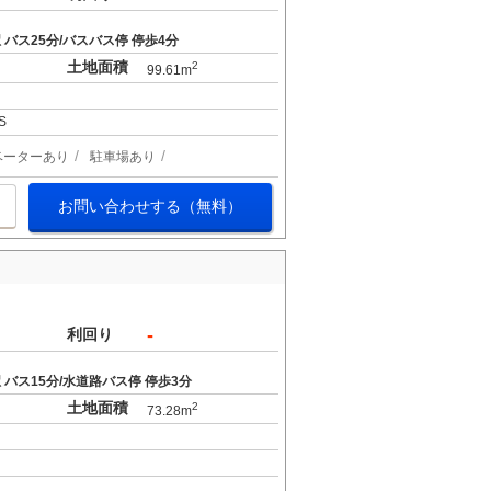
バス25分/バスバス停 停歩4分
土地面積
2
99.61m
S
ベーターあり
駐車場あり
お問い合わせする（無料）
-
利回り
バス15分/水道路バス停 停歩3分
土地面積
2
73.28m