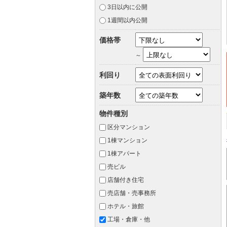
3日以内に公開
1週間以内公開
価格帯
～
利回り
築年数
物件種別
区分マンション
1棟マンション
1棟アパート
売ビル
店舗付き住宅
売店舗・売事務所
ホテル・旅館
工場・倉庫・他