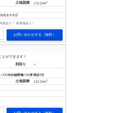
土地面積
2
175.23m
ン海老名中央店
写真あり
駐車場あり
お問い合わせする（無料）
ことができます！
-
利回り
バス38分/細野橋バス停 停歩7分
土地面積
2
132.24m