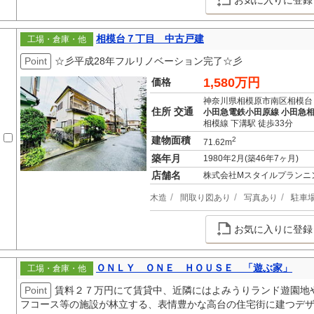
お気に入りに登録
相模台７丁目 中古戸建
工場・倉庫・他
Point
☆彡平成28年フルリノベーション完了☆彡
1,580万円
価格
神奈川県相模原市南区相模台
住所 交通
小田急電鉄小田原線 小田急相
相模線 下溝駅 徒歩33分
建物面積
2
71.62m
築年月
1980年2月(築46年7ヶ月)
店舗名
株式会社Mスタイルプランニ
木造
間取り図あり
写真あり
駐車
お気に入りに登録
ＯＮＬＹ ＯＮＥ ＨＯＵＳＥ 「遊ぶ家」
工場・倉庫・他
Point
賃料２７万円にて賃貸中、近隣にはよみうりランド遊園地
フコース等の施設が林立する、表情豊かな高台の住宅街に建つデ