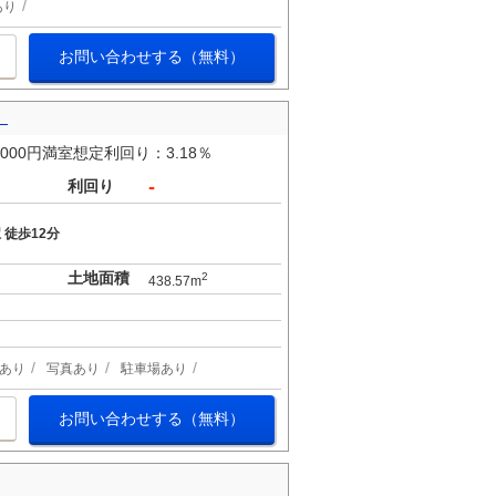
あり
お問い合わせする（無料）
）
00円満室想定利回り：3.18％
-
利回り
 徒歩12分
土地面積
2
438.57m
あり
写真あり
駐車場あり
お問い合わせする（無料）