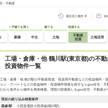
住宅・不動産
0
最近見た物件
保
一戸建てを買う
建てる
投資する
不動産
古
新築
中古
土地
土地活用
投資
工場・倉庫・他 鶴川駅(東京都)の不
投資物件一覧
工場・倉庫・他 鶴川駅の不動産投資、投資用不動産などの収益物件・
ョン・アパートなどの収益物件・投資物件情報を探すならgoo住宅・
だわり条件から物件を簡単検索。理想の部屋探しをgoo住宅・不動産が
現在の絞り込み検索条件
路線/駅
： 小田急電鉄小田原線(鶴川駅)