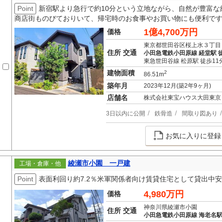
Point
新宿駅より急行で約10分という立地ながら、自然が豊富な
商店街ものびておりいて、帰宅時のお食事やお買い物にも便利で
1億4,700万円
価格
東京都世田谷区桜上水３丁目
住所 交通
小田急電鉄小田原線 経堂駅 徒
東急世田谷線 松原駅 徒歩11
建物面積
2
86.51m
築年月
2023年12月(築2年9ヶ月)
店舗名
株式会社東宝ハウス大田東京
3日以内に公開
鉄骨造
間取り図あり
お気に入りに登録
綾瀬市小園 一戸建
工場・倉庫・他
Point
表面利回り約7.2％米軍関係者向け賃貸住宅として貸出中
4,980万円
価格
神奈川県綾瀬市小園
住所 交通
小田急電鉄小田原線 海老名駅 