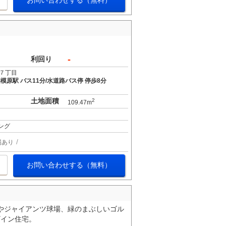
お問い合わせする（無料）
-
利回り
７丁目
模原駅 バス11分/水道路バス停 停歩8分
土地面積
2
109.47m
ング
場あり
お問い合わせする（無料）
やジャイアンツ球場、緑のまぶしいゴル
ザイン住宅。