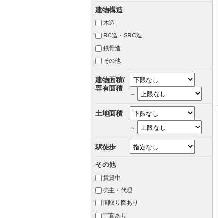
建物構造
木造
RC造・SRC造
鉄骨造
その他
建物面積/
専有面積
～
土地面積
～
駅徒歩
その他
賃貸中
売主・代理
間取り図あり
写真あり