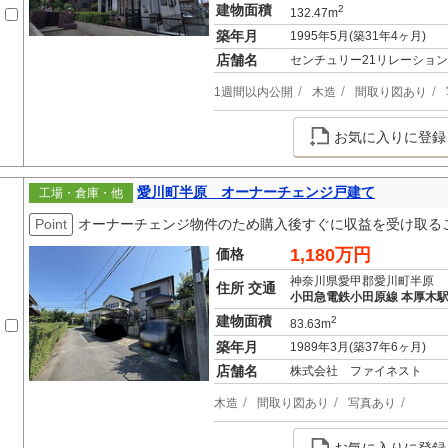
建物面積
2
132.47m
築年月
1995年5月(築31年4ヶ月)
店舗名
センチュリー21リレーショ
1週間以内公開
木造
間取り図あり
お気に入りに登録
愛川町半原 オーナーチェンジ戸建て
工場・倉庫・他
Point
オーナーチェンジ物件のため購入後すぐに収益を受け取る
1,180万円
価格
神奈川県愛甲郡愛川町半原
住所 交通
小田急電鉄小田原線 本厚木駅 
建物面積
2
83.63m
築年月
1989年3月(築37年6ヶ月)
店舗名
株式会社 ファイネスト
木造
間取り図あり
写真あり