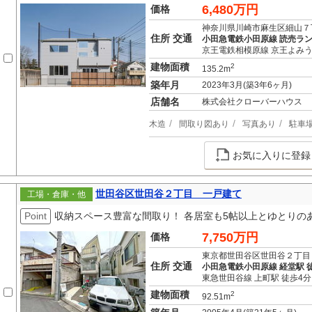
6,480万円
価格
神奈川県川崎市麻生区細山７
住所 交通
小田急電鉄小田原線 読売ラン
京王電鉄相模原線 京王よみう
建物面積
2
135.2m
築年月
2023年3月(築3年6ヶ月)
店舗名
株式会社クローバーハウス
木造
間取り図あり
写真あり
駐車
お気に入りに登録
世田谷区世田谷２丁目 一戸建て
工場・倉庫・他
Point
収納スペース豊富な間取り！ 各居室も5帖以上とゆとりの
7,750万円
価格
東京都世田谷区世田谷２丁目
住所 交通
小田急電鉄小田原線 経堂駅 徒
東急世田谷線 上町駅 徒歩4分
建物面積
2
92.51m