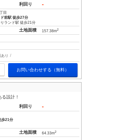
-
利回り
丁目
ド前駅 徒歩27分
りランド駅 徒歩21分
土地面積
2
157.38m
場あり
お問い合わせする（無料）
ある設計！
-
利回り
歩21分
土地面積
2
64.33m