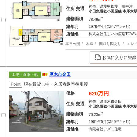
神奈川県愛甲郡愛川町中津
住所 交通
小田急電鉄小田原線 本厚木駅 
建物面積
2
78.49m
築年月
1979年4月(築47年5ヶ月)
店舗名
株式会社住まいの広場TOWN
本日公開
木造
間取り図あり
エレ
お気に入りに登録
厚木市金田
工場・倉庫・他
Point
現在賃貸し中・入居者退室後引渡
620万円
価格
神奈川県厚木市金田
住所 交通
小田急電鉄小田原線 本厚木駅 
建物面積
2
70.23m
築年月
1981年5月(築45年4ヶ月)
店舗名
有限会社アズミ住宅