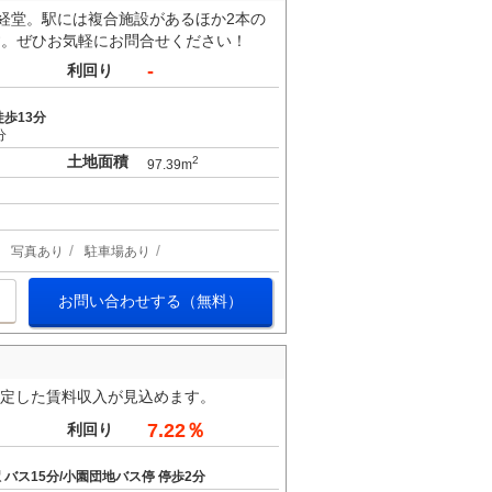
経堂。駅には複合施設があるほか2本の
す。ぜひお気軽にお問合せください！
-
利回り
歩13分
分
土地面積
2
97.39m
写真あり
駐車場あり
お問い合わせする（無料）
安定した賃料収入が見込めます。
7.22％
利回り
バス15分/小園団地バス停 停歩2分