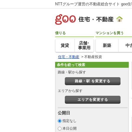
NTTグループ運営の不動産総合サイト goo
借りる
マンションを買う
店舗･
賃貸
新築
中
事業用
住宅・不動産
>
不動産投資
条件を絞って検索
路線・駅から探す
路線・駅 を変更する
エリアから探す
エリアを変更する
公開日
指定なし
本日公開