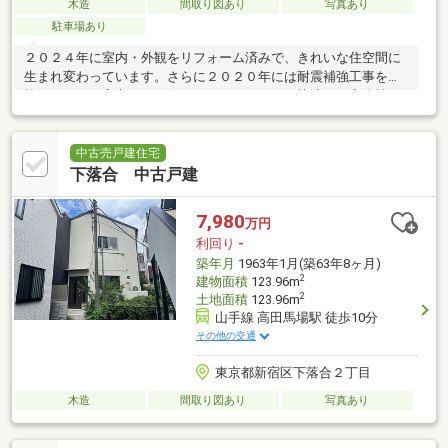
木造
間取り図あり
写真あり
駐車場あり
２０２４年に室内・外観をリフォーム済みで、きれいな住空間に
生まれ変わっています。さらに２０２０年には耐震補強工事を実
施しており、安心してお住まいいただけます。快適さと安全性を
兼ね備えた魅力的な戸建です
中古売戸建住宅
下落合 中古戸建
7,980
万円
利回り
-
築年月
1963年1月(築63年8ヶ月)
2
建物面積
123.96m
2
土地面積
123.96m
山手線 高田馬場駅 徒歩10分
その他の交通
東京都新宿区下落合２丁目
木造
間取り図あり
写真あり