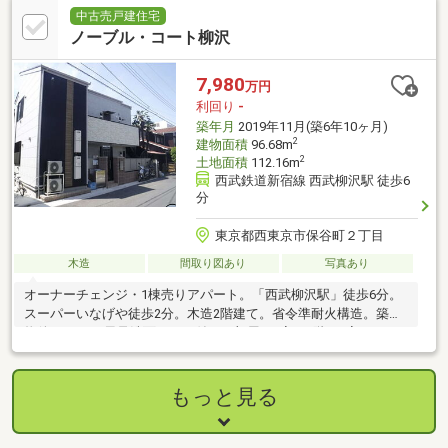
中古売戸建住宅
ノーブル・コート柳沢
7,980
万円
利回り
-
築年月
2019年11月(築6年10ヶ月)
2
建物面積
96.68m
2
土地面積
112.16m
西武鉄道新宿線 西武柳沢駅 徒歩6
分
東京都西東京市保谷町２丁目
木造
間取り図あり
写真あり
オーナーチェンジ・1棟売りアパート。「西武柳沢駅」徒歩6分。
スーパーいなげや徒歩2分。木造2階建て。省令準耐火構造。築浅
物件。1K＆お風呂洗面トイレ付のお部屋が6室。2階の3室にはロ
フト付。
もっと見る