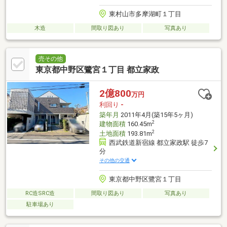
東村山市多摩湖町１丁目
木造
間取り図あり
写真あり
売その他
東京都中野区鷺宮１丁目 都立家政
2億800
万円
利回り
-
築年月
2011年4月(築15年5ヶ月)
2
建物面積
160.45m
2
土地面積
193.81m
西武鉄道新宿線 都立家政駅 徒歩7
分
その他の交通
東京都中野区鷺宮１丁目
RC造SRC造
間取り図あり
写真あり
駐車場あり