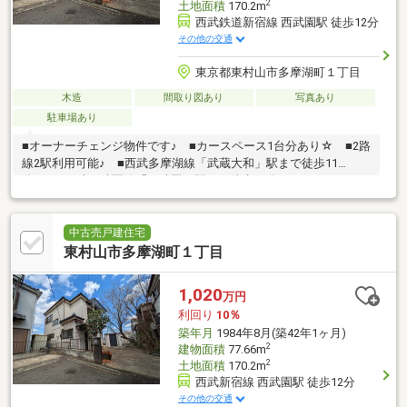
2
土地面積
170.2m
西武鉄道新宿線 西武園駅 徒歩12分
その他の交通
東京都東村山市多摩湖町１丁目
木造
間取り図あり
写真あり
駐車場あり
■オーナーチェンジ物件です♪ ■カースペース1台分あり☆ ■2路
線2駅利用可能♪ ■西武多摩湖線「武蔵大和」駅まで徒歩11
分！ ■西武西武園線「西武園」駅まで徒歩12分♪
中古売戸建住宅
東村山市多摩湖町１丁目
1,020
万円
利回り
10％
築年月
1984年8月(築42年1ヶ月)
2
建物面積
77.66m
2
土地面積
170.2m
西武新宿線 西武園駅 徒歩12分
その他の交通