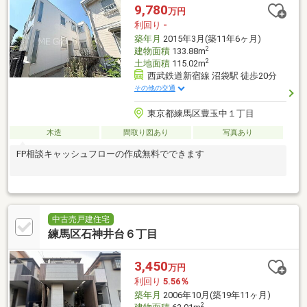
9,780
万円
利回り
-
築年月
2015年3月(築11年6ヶ月)
2
建物面積
133.88m
2
土地面積
115.02m
西武鉄道新宿線 沼袋駅 徒歩20分
その他の交通
東京都練馬区豊玉中１丁目
木造
間取り図あり
写真あり
FP相談キャッシュフローの作成無料でできます
中古売戸建住宅
練馬区石神井台６丁目
3,450
万円
利回り
5.56％
築年月
2006年10月(築19年11ヶ月)
2