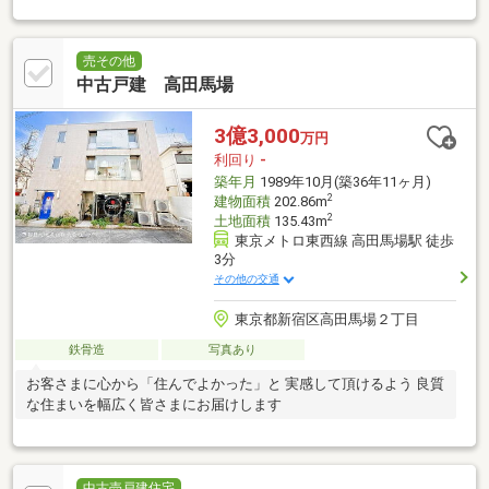
売その他
中古戸建 高田馬場
3億3,000
万円
利回り
-
築年月
1989年10月(築36年11ヶ月)
2
建物面積
202.86m
2
土地面積
135.43m
東京メトロ東西線 高田馬場駅 徒歩
3分
その他の交通
東京都新宿区高田馬場２丁目
鉄骨造
写真あり
お客さまに心から「住んでよかった」と 実感して頂けるよう 良質
な住まいを幅広く皆さまにお届けします
中古売戸建住宅