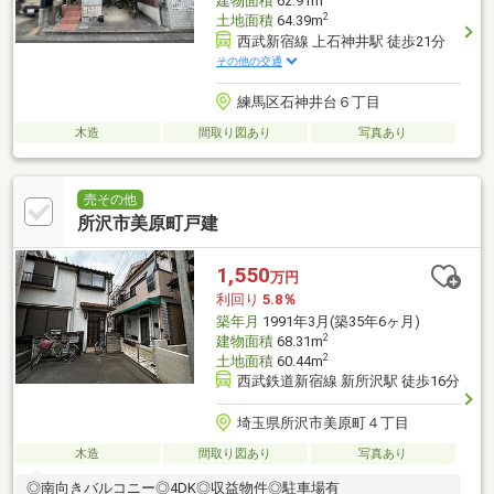
建物面積
62.91m
2
土地面積
64.39m
西武新宿線 上石神井駅 徒歩21分
その他の交通
練馬区石神井台６丁目
木造
間取り図あり
写真あり
売その他
所沢市美原町戸建
1,550
万円
利回り
5.8％
築年月
1991年3月(築35年6ヶ月)
2
建物面積
68.31m
2
土地面積
60.44m
西武鉄道新宿線 新所沢駅 徒歩16分
埼玉県所沢市美原町４丁目
木造
間取り図あり
写真あり
◎南向きバルコニー◎4DK◎収益物件◎駐車場有