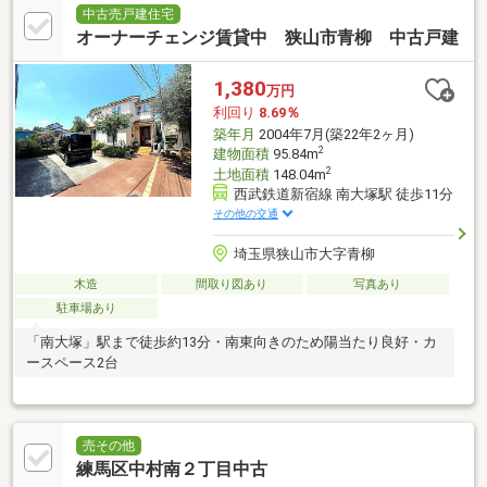
中古売戸建住宅
オーナーチェンジ賃貸中 狭山市青柳 中古戸建
1,380
万円
利回り
8.69％
築年月
2004年7月(築22年2ヶ月)
2
建物面積
95.84m
2
土地面積
148.04m
西武鉄道新宿線 南大塚駅 徒歩11分
その他の交通
埼玉県狭山市大字青柳
木造
間取り図あり
写真あり
駐車場あり
「南大塚」駅まで徒歩約13分・南東向きのため陽当たり良好・カ
ースペース2台
売その他
練馬区中村南２丁目中古