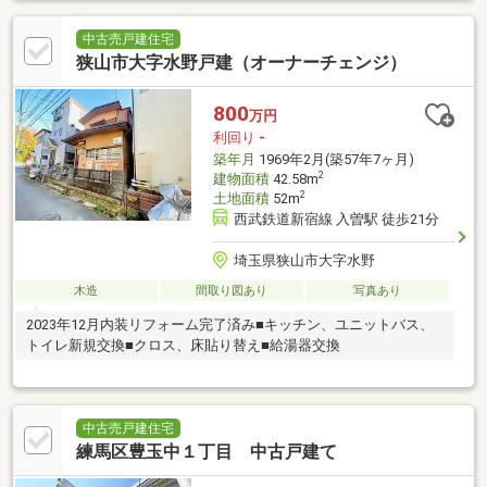
中古売戸建住宅
狭山市大字水野戸建（オーナーチェンジ）
800
万円
利回り
-
築年月
1969年2月(築57年7ヶ月)
2
建物面積
42.58m
2
土地面積
52m
西武鉄道新宿線 入曽駅 徒歩21分
埼玉県狭山市大字水野
木造
間取り図あり
写真あり
2023年12月内装リフォーム完了済み■キッチン、ユニットバス、
トイレ新規交換■クロス、床貼り替え■給湯器交換
中古売戸建住宅
練馬区豊玉中１丁目 中古戸建て