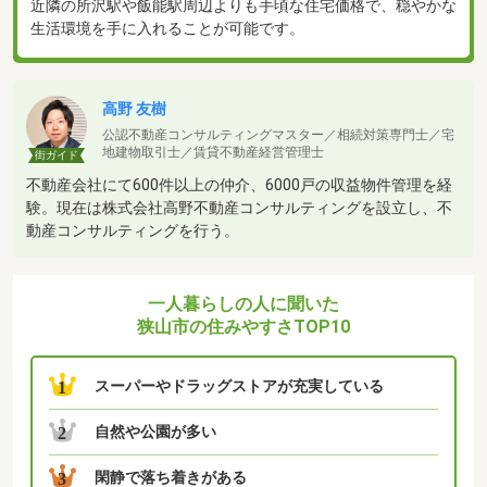
近隣の所沢駅や飯能駅周辺よりも手頃な住宅価格で、穏やかな
生活環境を手に入れることが可能です。
高野 友樹
公認不動産コンサルティングマスター／相続対策専門士／宅
地建物取引士／賃貸不動産経営管理士
街ガイド
不動産会社にて600件以上の仲介、6000戸の収益物件管理を経
験。現在は株式会社高野不動産コンサルティングを設立し、不
動産コンサルティングを行う。
一人暮らしの人に聞いた
狭山市の住みやすさTOP10
スーパーやドラッグストアが充実している
1
自然や公園が多い
2
閑静で落ち着きがある
3