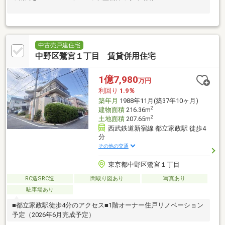
中古売戸建住宅
中野区鷺宮１丁目 賃貸併用住宅
1億7,980
万円
利回り
1.9％
築年月
1988年11月(築37年10ヶ月)
2
建物面積
216.36m
2
土地面積
207.65m
西武鉄道新宿線 都立家政駅 徒歩4
分
その他の交通
東京都中野区鷺宮１丁目
RC造SRC造
間取り図あり
写真あり
駐車場あり
■都立家政駅徒歩4分のアクセス■1階オーナー住戸リノベーション
予定（2026年6月完成予定）