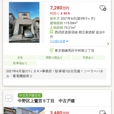
7,280
万円
利回り
4.94％
築年月
2021年6月(築5年3ヶ月)
2
建物面積
115.09m
2
土地面積
75.21m
西武鉄道新宿線 都立家政駅 徒歩9
分
その他の交通
東京都練馬区中村南２丁目
木造
間取り図あり
写真あり
駐車場あり
2021年6月築の1ＬＤＫ+事務所！駐車場1台分完備！ソーラーパネ
ル・蓄電機能有り
中古売戸建住宅
中野区上鷺宮５丁目 中古戸建
3,480
万円