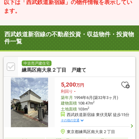
以下は「西武鉄道新宿線」の物件情報を表示してい
ます。
西武鉄道新宿線の不動産投資・収益物件・投資物
件一覧
中古売戸建住宅
練馬区南大泉２丁目 戸建て
5,200
万円
利回り
-
築年月
1994年6月(築32年3ヶ月)
2
建物面積
108.47m
2
土地面積
103m
西武鉄道新宿線 東伏見駅 徒歩15分
その他の交通
東京都練馬区南大泉２丁目