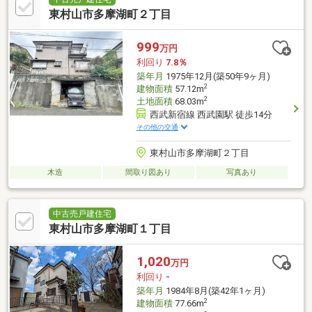
東村山市多摩湖町２丁目
999
万円
利回り
7.8％
築年月
1975年12月(築50年9ヶ月)
2
建物面積
57.12m
2
土地面積
68.03m
西武新宿線 西武園駅 徒歩14分
その他の交通
東村山市多摩湖町２丁目
木造
間取り図あり
写真あり
中古売戸建住宅
東村山市多摩湖町１丁目
1,020
万円
利回り
-
築年月
1984年8月(築42年1ヶ月)
2
建物面積
77.66m