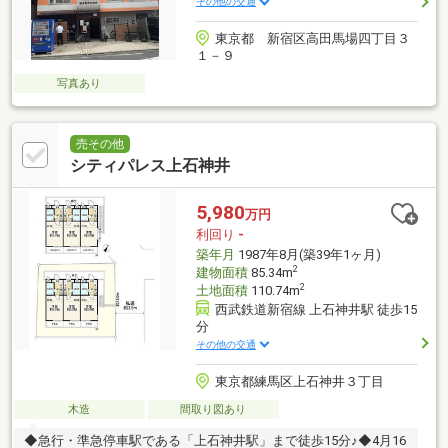
その他の交通
東京都 新宿区高田馬場四丁目３
１－９
写真あり
売その他
シティパレス上石神井
5,980
万円
利回り
-
築年月
1987年8月(築39年1ヶ月)
2
建物面積
85.34m
2
土地面積
110.74m
西武鉄道新宿線 上石神井駅 徒歩15
分
その他の交通
東京都練馬区上石神井３丁目
木造
間取り図あり
◆急行・準急停車駅である「上石神井駅」まで徒歩15分♪◆4月16