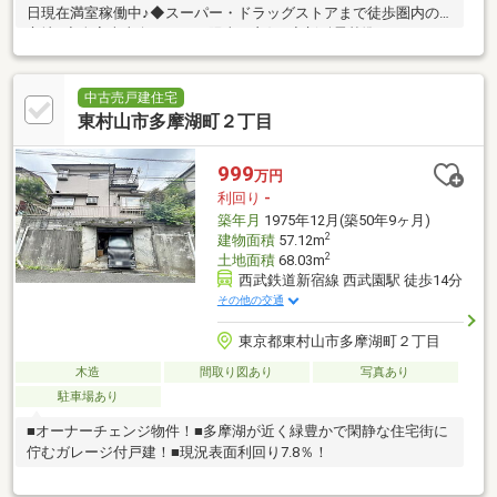
日現在満室稼働中♪◆スーパー・ドラッグストアまで徒歩圏内の
立地♪◆全室南東向きにつき陽当り良好♪◆新耐震基準アパートに
なります♪
中古売戸建住宅
東村山市多摩湖町２丁目
999
万円
利回り
-
築年月
1975年12月(築50年9ヶ月)
2
建物面積
57.12m
2
土地面積
68.03m
西武鉄道新宿線 西武園駅 徒歩14分
その他の交通
東京都東村山市多摩湖町２丁目
木造
間取り図あり
写真あり
駐車場あり
■オーナーチェンジ物件！■多摩湖が近く緑豊かで閑静な住宅街に
佇むガレージ付戸建！■現況表面利回り7.8％！