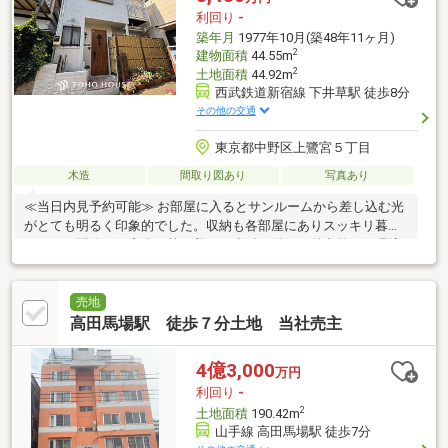
利回り
-
築年月
1977年10月(築48年11ヶ月)
2
建物面積
44.55m
2
土地面積
44.92m
西武鉄道新宿線 下井草駅 徒歩8分
その他の交通
東京都中野区上鷺宮５丁目
木造
間取り図あり
写真あり
≪当日内見予約可能≫ お部屋に入るとサンルームから差し込む光
がとても明るく印象的でした。収納も各部屋にありスッキリ暮ら
せそう。閑静な住宅街で落ち着いた生活が送れる魅力的な住環境
です。
売地
高田馬場駅 徒歩７分土地 当社売主
4億3,000
万円
利回り
-
2
土地面積
190.42m
山手線 高田馬場駅 徒歩7分