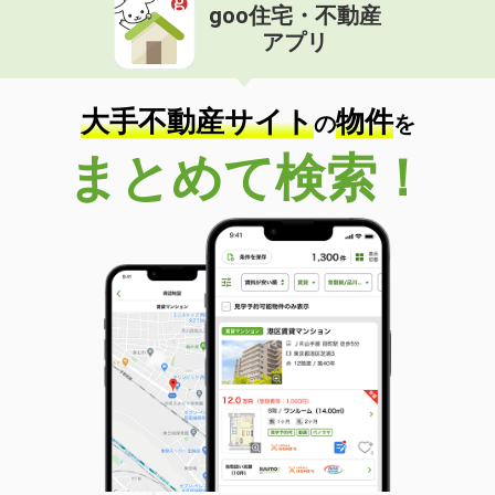
goo住宅・不動産
アプリ
大手不動産サイト
物件
の
を
まとめて検索！