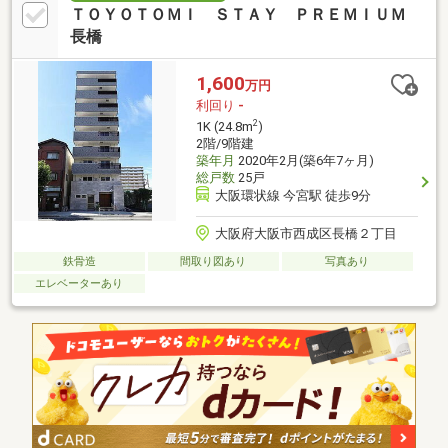
ＴＯＹＯＴＯＭＩ ＳＴＡＹ ＰＲＥＭＩＵＭ
長橋
1,600
万円
利回り
-
2
1K (24.8m
)
2階/9階建
築年月
2020年2月(築6年7ヶ月)
総戸数
25戸
大阪環状線 今宮駅 徒歩9分
大阪府大阪市西成区長橋２丁目
鉄骨造
間取り図あり
写真あり
エレベーターあり