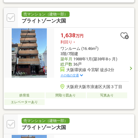
売マンション（建物一部）
ブライトゾーン大国
1,638
万円
利回り
-
2
ワンルーム (16.46m
)
3階/7階建
築年月
1988年1月(築38年8ヶ月)
総戸数
36戸
大阪環状線 今宮駅 徒歩2分
その他の交通
大阪府大阪市浪速区大国３丁目
鉄骨造
間取り図あり
写真あり
エレベーターあり
売マンション（建物一部）
ブライトゾーン大国