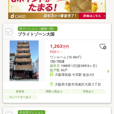
売マンション（建物一部）
ブライトゾーン大国
1,263
万円
利回り
-
2
ワンルーム (16.46m
)
1階/7階建
築年月
1988年1月(築38年8ヶ月)
総戸数
36戸
大阪環状線 今宮駅 徒歩2分
大阪府大阪市浪速区大国３丁目
鉄骨造
間取り図あり
写真あり
エレベーターあり
中古売マンション