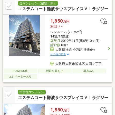
売マンション（建物一部）
エステムコート難波サウスプレイスＶＩラグジー
1,850
万円
利回り
-
2
ワンルーム (21.75m
)
14階/14階建
築年月
2019年11月(築6年10ヶ月)
総戸数
89戸
大阪環状線 今宮駅 徒歩6分
その他の交通
大阪府大阪市浪速区大国２丁目
RC造SRC造
間取り図あり
写真あり
エレベーターあり
中古売マンション
エステムコート難波サウスプレイスＶＩラグジー
1,850
万円