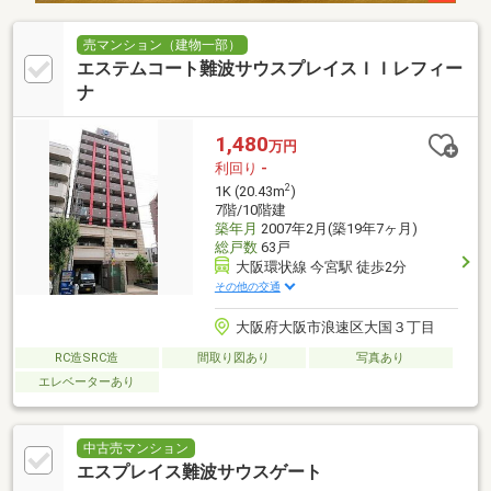
売マンション（建物一部）
エステムコート難波サウスプレイスＩＩレフィー
ナ
1,480
万円
利回り
-
2
1K (20.43m
)
7階/10階建
築年月
2007年2月(築19年7ヶ月)
総戸数
63戸
大阪環状線 今宮駅 徒歩2分
その他の交通
大阪府大阪市浪速区大国３丁目
RC造SRC造
間取り図あり
写真あり
エレベーターあり
中古売マンション
エスプレイス難波サウスゲート