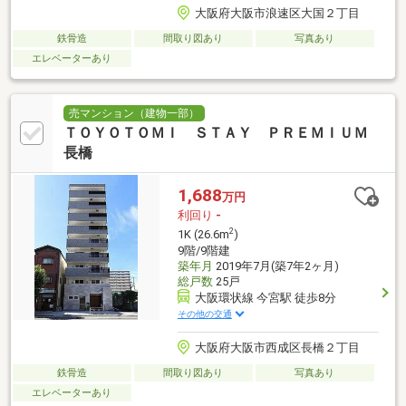
大阪府大阪市浪速区大国２丁目
鉄骨造
間取り図あり
写真あり
エレベーターあり
売マンション（建物一部）
ＴＯＹＯＴＯＭＩ ＳＴＡＹ ＰＲＥＭＩＵＭ
長橋
1,688
万円
利回り
-
2
1K (26.6m
)
9階/9階建
築年月
2019年7月(築7年2ヶ月)
総戸数
25戸
大阪環状線 今宮駅 徒歩8分
その他の交通
大阪府大阪市西成区長橋２丁目
鉄骨造
間取り図あり
写真あり
エレベーターあり