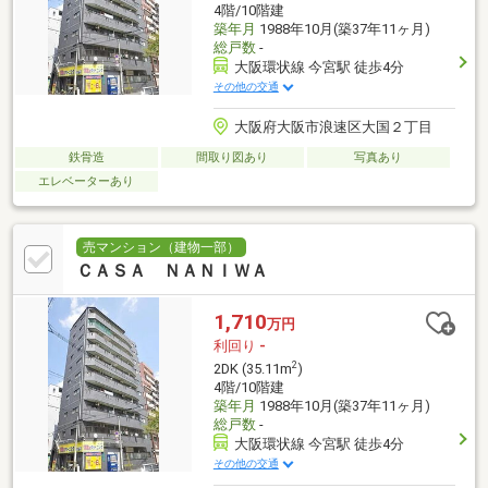
4階/10階建
築年月
1988年10月(築37年11ヶ月)
総戸数
-
大阪環状線 今宮駅 徒歩4分
その他の交通
大阪府大阪市浪速区大国２丁目
鉄骨造
間取り図あり
写真あり
エレベーターあり
売マンション（建物一部）
ＣＡＳＡ ＮＡＮＩＷＡ
1,710
万円
利回り
-
2
2DK (35.11m
)
4階/10階建
築年月
1988年10月(築37年11ヶ月)
総戸数
-
大阪環状線 今宮駅 徒歩4分
その他の交通