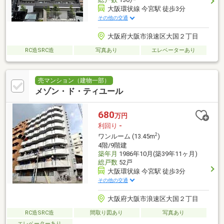
大阪環状線 今宮駅 徒歩3分
その他の交通
大阪府大阪市浪速区大国２丁目
RC造SRC造
写真あり
エレベーターあり
売マンション（建物一部）
メゾン・ド・ティユール
680
万円
利回り
-
2
ワンルーム (13.45m
)
4階/9階建
築年月
1986年10月(築39年11ヶ月)
総戸数
52戸
大阪環状線 今宮駅 徒歩3分
その他の交通
大阪府大阪市浪速区大国２丁目
RC造SRC造
間取り図あり
写真あり
エレベーターあり