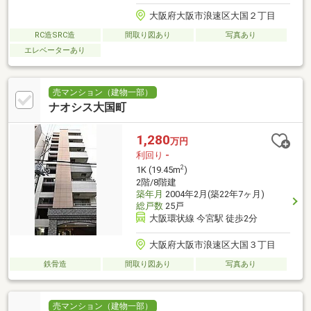
大阪府大阪市浪速区大国２丁目
RC造SRC造
間取り図あり
写真あり
エレベーターあり
売マンション（建物一部）
ナオシス大国町
1,280
万円
利回り
-
2
1K (19.45m
)
2階/8階建
築年月
2004年2月(築22年7ヶ月)
総戸数
25戸
大阪環状線 今宮駅 徒歩2分
大阪府大阪市浪速区大国３丁目
鉄骨造
間取り図あり
写真あり
売マンション（建物一部）