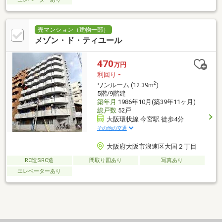
売マンション（建物一部）
メゾン・ド・ティユール
470
万円
利回り
-
2
ワンルーム (12.39m
)
5階/9階建
築年月
1986年10月(築39年11ヶ月)
総戸数
52戸
大阪環状線 今宮駅 徒歩4分
その他の交通
大阪府大阪市浪速区大国２丁目
RC造SRC造
間取り図あり
写真あり
エレベーターあり