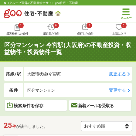
NTTグループ運営の不動産総合サイト goo住宅・不動産
1
0
0
0
最近検索した条件
最近見た物件
保存した条件
お気に入り
区分マンション 今宮駅(大阪府)の不動産投資・収
益物件・投資物件一覧
路線/駅
変更する
大阪環状線(今宮駅)
条件
変更する
区分マンション
検索条件を保存
新着メールを受取る
25
件
が該当しました。