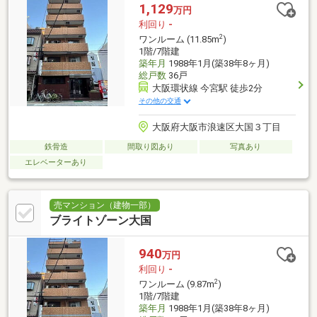
1,129
万円
利回り
-
2
ワンルーム (11.85m
)
1階/7階建
築年月
1988年1月(築38年8ヶ月)
総戸数
36戸
大阪環状線 今宮駅 徒歩2分
その他の交通
大阪府大阪市浪速区大国３丁目
鉄骨造
間取り図あり
写真あり
エレベーターあり
売マンション（建物一部）
ブライトゾーン大国
940
万円
利回り
-
2
ワンルーム (9.87m
)
1階/7階建
築年月
1988年1月(築38年8ヶ月)