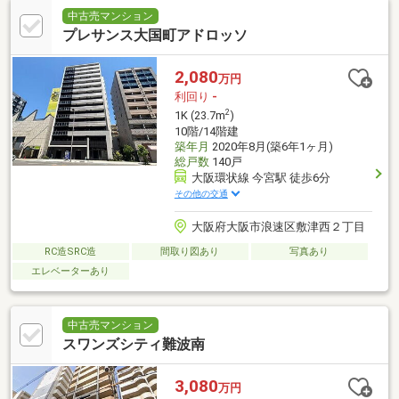
中古売マンション
プレサンス大国町アドロッソ
2,080
万円
利回り
-
2
1K (23.7m
)
10階/14階建
築年月
2020年8月(築6年1ヶ月)
総戸数
140戸
大阪環状線 今宮駅 徒歩6分
その他の交通
大阪府大阪市浪速区敷津西２丁目
RC造SRC造
間取り図あり
写真あり
エレベーターあり
中古売マンション
スワンズシティ難波南
3,080
万円