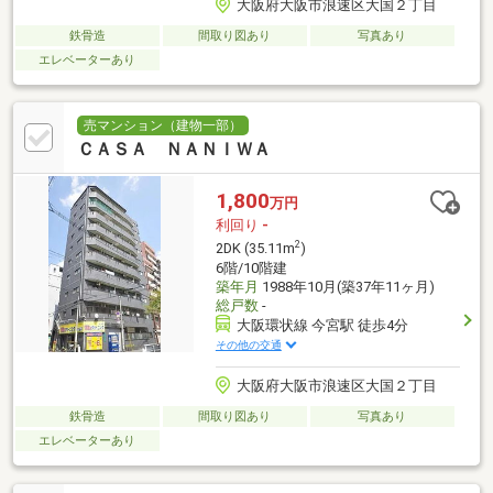
大阪府大阪市浪速区大国２丁目
鉄骨造
間取り図あり
写真あり
エレベーターあり
売マンション（建物一部）
ＣＡＳＡ ＮＡＮＩＷＡ
1,800
万円
利回り
-
2
2DK (35.11m
)
6階/10階建
築年月
1988年10月(築37年11ヶ月)
総戸数
-
大阪環状線 今宮駅 徒歩4分
その他の交通
大阪府大阪市浪速区大国２丁目
鉄骨造
間取り図あり
写真あり
エレベーターあり