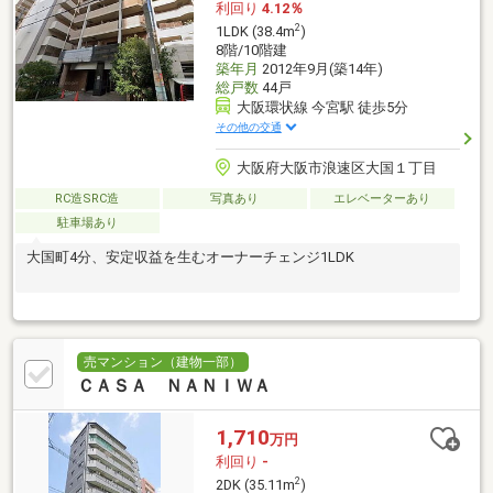
利回り
4.12％
2
1LDK (38.4m
)
8階/10階建
築年月
2012年9月(築14年)
総戸数
44戸
大阪環状線 今宮駅 徒歩5分
その他の交通
大阪府大阪市浪速区大国１丁目
RC造SRC造
写真あり
エレベーターあり
駐車場あり
大国町4分、安定収益を生むオーナーチェンジ1LDK
売マンション（建物一部）
ＣＡＳＡ ＮＡＮＩＷＡ
1,710
万円
利回り
-
2
2DK (35.11m
)