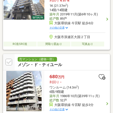
利回り
4.07％
2
1K (21.37m
)
14階/14階建
築年月
2019年11月(築6年10ヶ月)
総戸数
89戸
大阪環状線 今宮駅 徒歩6分
その他の交通
大阪市浪速区大国２丁目
RC造SRC造
間取り図あり
写真あり
売マンション（建物一部）
メゾン・ド・ティユール
680
万円
利回り
-
2
ワンルーム (14.3m
)
6階/9階建
築年月
1986年10月(築39年11ヶ月)
総戸数
52戸
大阪環状線 今宮駅 徒歩3分
その他の交通