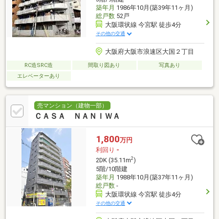
築年月
1986年10月(築39年11ヶ月)
総戸数
52戸
大阪環状線 今宮駅 徒歩4分
その他の交通
大阪府大阪市浪速区大国２丁目
RC造SRC造
間取り図あり
写真あり
エレベーターあり
売マンション（建物一部）
ＣＡＳＡ ＮＡＮＩＷＡ
1,800
万円
利回り
-
2
2DK (35.11m
)
5階/10階建
築年月
1988年10月(築37年11ヶ月)
総戸数
-
大阪環状線 今宮駅 徒歩4分
その他の交通