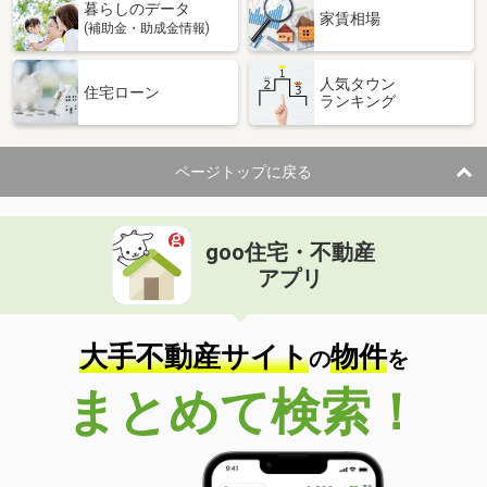
暮らしのデータ
家賃相場
(補助金・助成金情報)
人気タウン
住宅ローン
ランキング
ページトップに戻る
goo住宅・不動産
アプリ
大手不動産サイト
物件
の
を
まとめて検索！