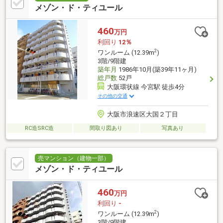
メゾン・ド・ティユール
460
万円
利回り
12％
2
ワンルーム (12.39m
)
3階/9階建
築年月
1986年10月(築39年11ヶ月)
総戸数
52戸
大阪環状線 今宮駅 徒歩4分
その他の交通
大阪市浪速区大国２丁目
RC造SRC造
間取り図あり
写真あり
売マンション（建物一部）
メゾン・ド・ティユール
460
万円
利回り
-
2
ワンルーム (12.39m
)
3階/9階建