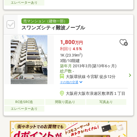
エレベーターあり
売マンション（建物一部）
スワンズシティ難波ノーブル
1,800
万円
利回り
4.5％
2
1K (23.39m
)
3階/10階建
築年月
2013年3月(築13年6ヶ月)
総戸数
-
大阪環状線 今宮駅 徒歩12分
その他の交通
大阪府大阪市浪速区敷津西１丁目
RC造SRC造
間取り図あり
写真あり
エレベーターあり