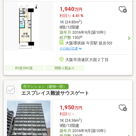
1,940
万円
利回り
4.41％
2
1K (24.83m
)
8階/12階建
築年月
2016年9月(築10年)
総戸数
130戸
大阪環状線 今宮駅 徒歩5分
その他の交通
大阪市浪速区大国２丁目
RC造SRC造
間取り図あり
売マンション（建物一部）
エスプレイス難波サウスゲート
1,950
万円
利回り
-
2
1K (24.36m
)
9階/12階建
築年月
2016年9月(築10年)
総戸数
130戸