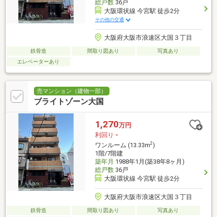
総戸数
36戸
大阪環状線 今宮駅 徒歩2分
その他の交通
大阪府大阪市浪速区大国３丁目
鉄骨造
間取り図あり
写真あり
エレベーターあり
売マンション（建物一部）
ブライトゾーン大国
1,270
万円
利回り
-
2
ワンルーム (13.33m
)
1階/7階建
築年月
1988年1月(築38年8ヶ月)
総戸数
36戸
大阪環状線 今宮駅 徒歩2分
大阪府大阪市浪速区大国３丁目
鉄骨造
間取り図あり
写真あり